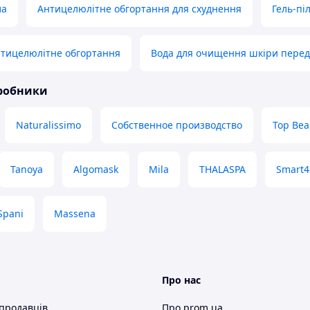
ла
Антицелюлітне обгортання для схуднення
Гель-піл
нтицелюлітне обгортання
Вода для очищення шкіри пере
иробники
Naturalissimo
Собственное производство
Top Bea
Tanoya
Algomask
Mila
THALASPA
Smart
Spani
Massena
Про нас
 продавців
Про prom.ua