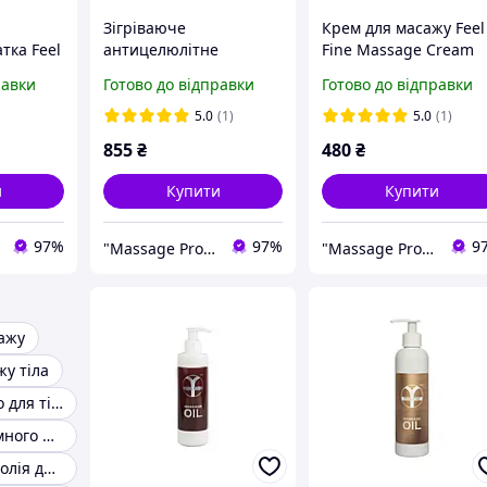
а
Зігріваюче
Крем для масажу Feel
тка Feel
антицелюлітне
Fine Massage Cream
ite Active
обгортання Feel Fine
200 мл Масажний кр
равки
Готово до відправки
Готово до відправки
Warming Body Wrap
Зволожуючий крем д
ти
350 мл Антицелюлітне
масажу
5.0
(1)
5.0
(1)
обгортання для салону
855
₴
480
₴
и
Купити
Купити
97%
97%
9
"Massage Pro": Товари для масажу, краси та здоров'я!
"Massage Pro": Товари для масажу, краси та здоров'я!
ажу
у тіла
Масажне масло для тіла
Гель для вакуумного масажу
Гіпоалергенна олія для масажу