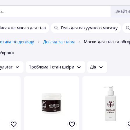
Знайти
асажне масло для тіла
Гель для вакуумного масажу
етика по догляду
Догляд за тілом
Маски для тіла та обг
Україні
ультат
Проблема і стан шкіри
Дія