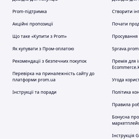
Prom-підтримка
Створити ін
Акційні пропозиції
Почати прод
Що таке «Купити з Prom»
Просування в
Як купувати з Пром-оплатою
Sprava.prom
Рекомендації з безпечних покупок
Премія для 
Ecommerce.
Перевірка на приналежність сайту до
платформи prom.ua
Угода корис
Інструкції та поради
Політика ко
Правила роб
Бонусна пр
маркетплей
Інструкція G