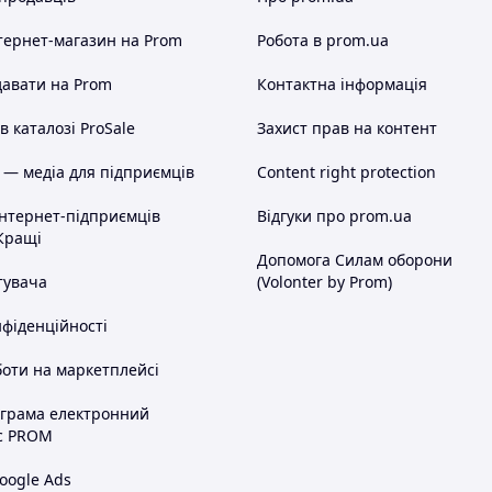
тернет-магазин
на Prom
Робота в prom.ua
авати на Prom
Контактна інформація
 каталозі ProSale
Захист прав на контент
 — медіа для підприємців
Content right protection
інтернет-підприємців
Відгуки про prom.ua
Кращі
Допомога Силам оборони
тувача
(Volonter by Prom)
нфіденційності
оти на маркетплейсі
ограма електронний
с PROM
oogle Ads