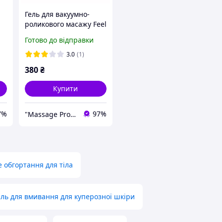
Гель для вакуумно-
роликового масажу Feel
er
Fine Vacuum Rollers
Готово до відправки
Massage 500 мл
Масажний гель для
3.0
(1)
роликового масажу
380
₴
Купити
7%
97%
"Massage Pro": Товари для масажу, краси та здоров'я!
 обгортання для тіла
ель для вмивання для куперозної шкіри