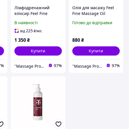
Лімфодренажний
Олія для масажу Feel
еліксир Feel Fine
Fine Massage Oil
Lymphatic Drainage
Hydrating & Lifting 500
В наявності
Готово до відправки
Elixir 350 мл Засіб для
мл Преміальна
я
лімфодренажу тіла
універсальна олія для
225
від
₴
/міс
масажу
1 350
₴
880
₴
Купити
Купити
7%
97%
97%
"Massage Pro": Товари для масажу, краси та здоров'я!
"Massage Pro": Товари для масажу, краси та здоров'я!