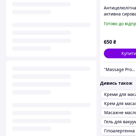
Антицелюлітн
активна сирова
Fine Anti-Cellul
Готово до відп
Serum 250 мл
Сироватка про
целюліту
650
₴
Купит
"Massage Pro": Товари для масажу, краси та здоров'я!
Дивись також
Креми для мас
Крем для масаж