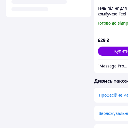
Гель пілінг для 
комбучею Feel 
Anti-cellulite B
Готово до відп
Peeling 400 мл
Антицелюлітни
Пілінг-гель для
629
₴
Купит
"Massage Pro": Товари для масажу, краси та здоров'я!
Дивись тако
Професійне м
Зволожувальн