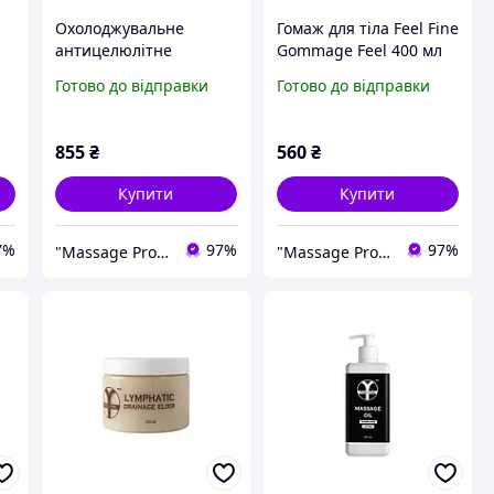
Охолоджувальне
Гомаж для тіла Feel Fine
антицелюлітне
Gommage Feel 400 мл
ем
обгортання Feel Fine
М'який пілінг для тіла
Готово до відправки
Готово до відправки
ля
Cooling Body Wrap 350
Косметичний гомаж
мл Антицелюлітні
для тіла
термообгортання
855
₴
560
₴
Купити
Купити
7%
97%
97%
"Massage Pro": Товари для масажу, краси та здоров'я!
"Massage Pro": Товари для масажу, краси та здоров'я!