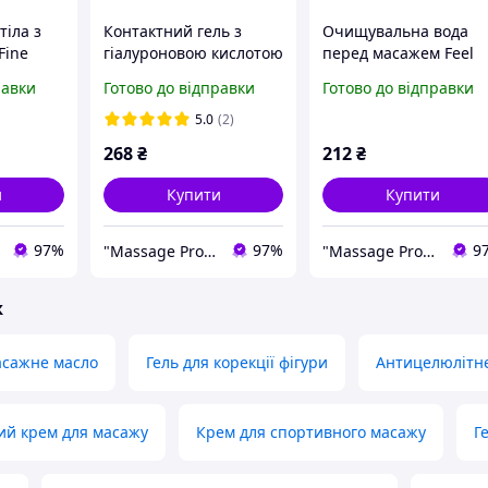
тіла з
Контактний гель з
Очищувальна вода
Fine
гіалуроновою кислотою
перед масажем Feel
ody
Feel Fine Contact Gel
Fine Pro-Massage Wat
равки
Готово до відправки
Готово до відправки
With Hyaluronic Acid
250 мл Засіб очисний
й пілінг
250 мл Контактний
перед масажем для
5.0
(2)
 тіла
гель
тіла
268
₴
212
₴
и
Купити
Купити
97%
97%
9
"Massage Pro": Товари для масажу, краси та здоров'я!
"Massage Pro": Товари для масажу, краси та здоров'я!
ж
асажне масло
Гель для корекції фігури
Антицелюлітне
ий крем для масажу
Крем для спортивного масажу
Г