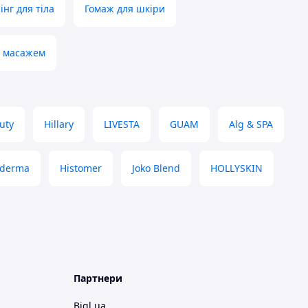
інг для тіла
Гомаж для шкіри
д масажем
uty
Hillary
LIVESTA
GUAM
Alg & SPA
4derma
Histomer
Joko Blend
HOLLYSKIN
Партнери
Bigl.ua