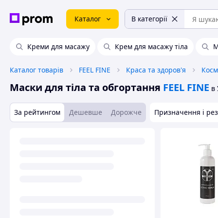
Каталог
В категорії
Креми для масажу
Крем для масажу тіла
М
Каталог товарів
FEEL FINE
Краса та здоров'я
Косм
Маски для тіла та обгортання
FEEL FINE
в 
За рейтингом
Дешевше
Дорожче
Призначення і рез