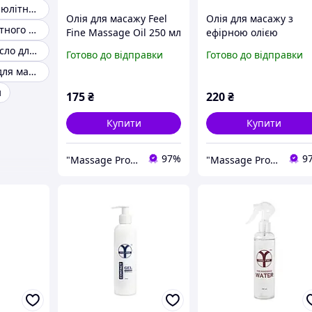
Масло антицелюлітний масаж
Олія для масажу Feel
Олія для масажу з
Гель для апаратного масажу
Fine Massage Oil 250 мл
ефірною олією
Універсальна олія для
вербени Feel Fine
Натуральне масло для масажу
Готово до відправки
Готово до відправки
професійного масажу
Massage Oil 250 мл
Масажна олія для масажу спини
Гіпоалергенна олія для
Натуральна соєва олі
масажу
для масажу
и
175
₴
220
₴
Купити
Купити
97%
9
"Massage Pro": Товари для масажу, краси та здоров'я!
"Massage Pro": Товари для масажу, краси та здоров'я!