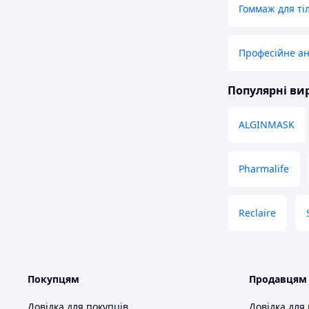
Гоммаж для ті
Професійне а
Популярні в
ALGINMASK
Pharmalife
Reclaire
Покупцям
Продавцям
Довідка для покупців
Довідка для