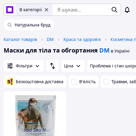
В категорії
Натуральна бруд
Каталог товарів
DM
Краса та здоров'я
Косметика п
Маски для тіла та обгортання
DM
в Україні
Фільтри
Ціна
Проблема і стан шкір
Безкоштовна доставка
В'ялість
Травми, за