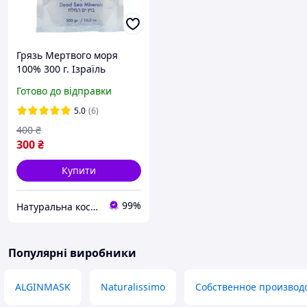
Грязь Мертвого моря
100% 300 г. Ізраїль
Готово до відправки
5.0
(6)
400
₴
300
₴
Купити
99%
Натуральна косметика і товари для здоров'я. "Barbara"
Популярні виробники
ALGINMASK
Naturalissimo
Собственное производ