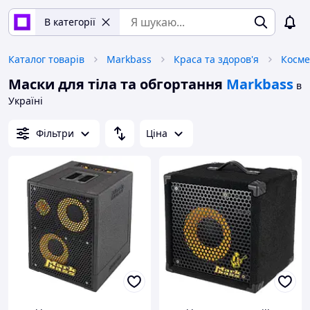
В категорії
Каталог товарів
Markbass
Краса та здоров'я
Косме
Маски для тіла та обгортання
Markbass
в
Україні
Фільтри
Ціна