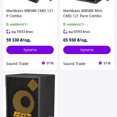
Markbass MB58R CMD 121
Markbass MB58R Mini
P Combo
CMD 121 Pure Combo
В наявності
В наявності
5933
6593
від
₴
/міс
від
₴
/міс
59 330
₴/од.
65 930
₴/од.
Купити
Купити
91%
91%
Sound Trade
Sound Trade