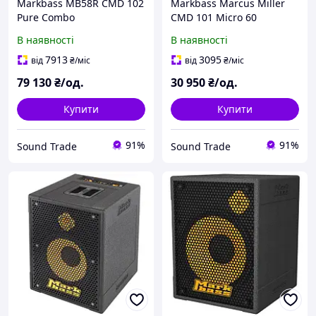
Markbass MB58R CMD 102
Markbass Marcus Miller
Pure Combo
CMD 101 Micro 60
В наявності
В наявності
7913
3095
від
₴
/міс
від
₴
/міс
79 130
₴/од.
30 950
₴/од.
Купити
Купити
91%
91%
Sound Trade
Sound Trade