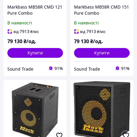
Markbass MB58R CMD 121
Markbass MB58R CMD 151
Pure Combo
Pure Combo
В наявності
В наявності
7913
7913
від
₴
/міс
від
₴
/міс
79 130
₴/од.
79 130
₴/од.
Купити
Купити
91%
91%
Sound Trade
Sound Trade