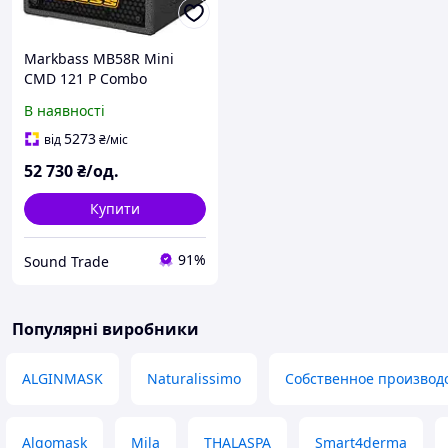
Markbass MB58R Mini
CMD 121 P Combo
В наявності
5273
від
₴
/міс
52 730
₴/од.
Купити
91%
Sound Trade
Популярні виробники
ALGINMASK
Naturalissimo
Собственное производ
Algomask
Mila
THALASPA
Smart4derma