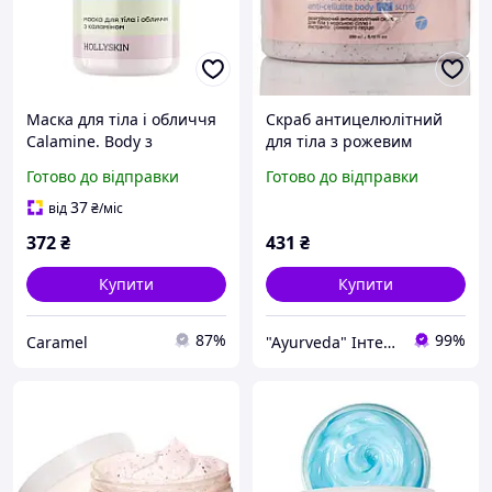
Маска для тіла і обличчя
Скраб антицелюлітний
Calamine. Body з
для тіла з рожевим
каламіном, Hollyskin 300 g
перцем, Thalassotherapy
Готово до відправки
Готово до відправки
Hot Scrub Hollyskin 250 мл
37
від
₴
/міс
372
₴
431
₴
Купити
Купити
87%
99%
Сaramel
"Ayurveda" Інтернет магазин аюрведичних товарів з Індії