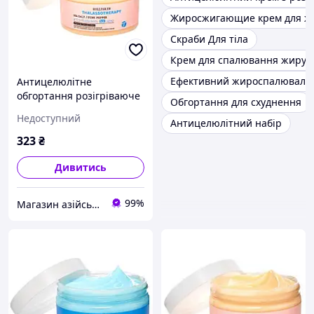
Жиросжигающие крем для ж
Скраби Для тіла
Крем для спалювання жиру
Ефективний жироспалюваль
Антицелюлітне
обгортання розігріваюче
Обгортання для схуднення
для тіла HOLLYSKIN
Недоступний
Антицелюлітний набір
Thalassotherapy Anti-
cellulite Body Hot Wrap
323
₴
Дивитись
99%
Магазин азійської косметики