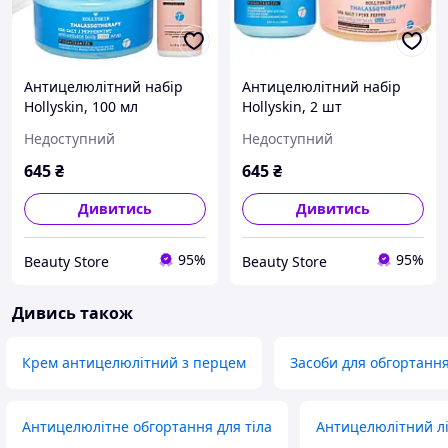
Антицелюлітний набір
Антицелюлітний набір
Hollyskin, 100 мл
Hollyskin, 2 шт
(4820200410623)
(4820200410593)
Недоступний
Недоступний
645
₴
645
₴
Дивитись
Дивитись
95%
95%
Beauty Store
Beauty Store
Дивись також
Крем антицелюлітний з перцем
Засоби для обгортанн
Антицелюлітне обгортання для тіла
Антицелюлітний лі