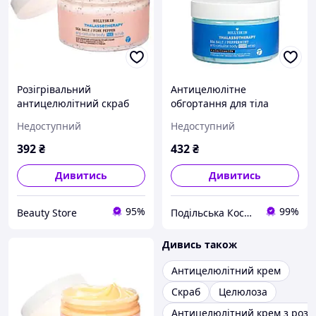
Розігрівальний
Антицелюлітне
антицелюлітний скраб
обгортання для тіла
для тіла Hollyskin, 250 мл
охолоджувальне Hollyskin
Недоступний
Недоступний
(4823109700536)
Thalassotherapy з
морською сіллю та
392
₴
432
₴
ефірною олією
Дивитись
Дивитись
95%
99%
Beauty Store
Подільська Косметична Компанія
Дивись також
Антицелюлітний крем
Скраб
Целюлоза
Антицелюлітний крем з розі