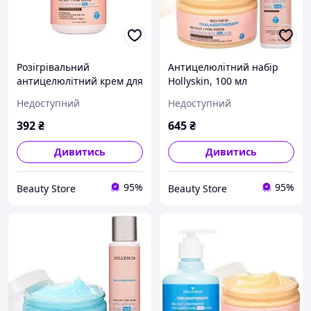
Розігрівальний
Антицелюлітний набір
антицелюлітний крем для
Hollyskin, 100 мл
тіла Hollyskin
(4820200410616)
Недоступний
Недоступний
Thalassotherapy, 250 мл
(4823109700512)
392
₴
645
₴
Дивитись
Дивитись
95%
95%
Beauty Store
Beauty Store