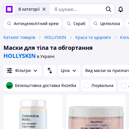
В категорії
Антицелюлітний крем
Скраб
Целюлоза
Каталог товарів
HOLLYSKIN
Краса та здоров'я
Косм
Маски для тіла та обгортання
HOLLYSKIN
в Україні
Фільтри
Ціна
Вид маски за призна
Безкоштовна доставка Rozetka
Лікувальна