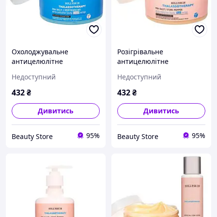
Охолоджувальне
Розігрівальне
антицелюлітне
антицелюлітне
обгортання для тіла
обгортання для тіла
Недоступний
Недоступний
Hollyskin Thalassothera,
Hollyskin Thalassotherapy,
250 мл (4823109700499)
250 мл (4823109700482)
432
₴
432
₴
Дивитись
Дивитись
95%
95%
Beauty Store
Beauty Store