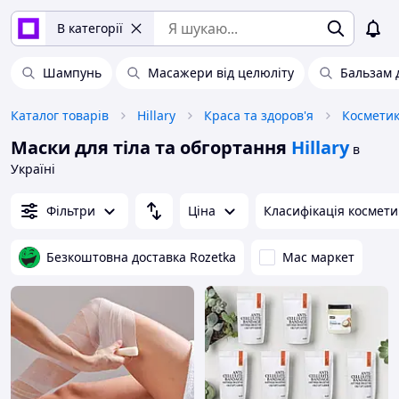
В категорії
Шампунь
Масажери від целюліту
Бальзам 
Каталог товарів
Hillary
Краса та здоров'я
Косметик
Маски для тіла та обгортання
Hillary
в
Україні
Фільтри
Ціна
Класифікація космети
Безкоштовна доставка Rozetka
Мас маркет