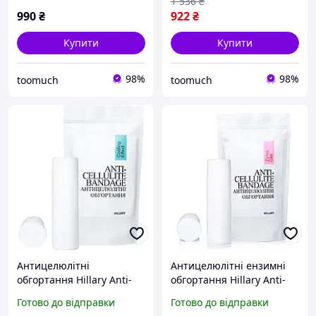
Bandage LPD'S Slimming
процедур)
1 536
₴
Fluid, 500 мл
990
₴
922
₴
Купити
Купити
98%
98%
toomuch
toomuch
Антицелюлітні
Антицелюлітні ензимні
обгортання Hillary Anti-
обгортання Hillary Anti-
cellulite Bandage Cooling
cellulite Bandage Zymo
Готово до відправки
Готово до відправки
Effect з охолоджувальним
Cell