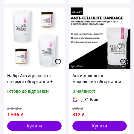
Набір Антицелюлітні
Антицелюлітні
ензимні обгортання +
моделюючі обгортання
рідина Hillary Anti-
для тіла з екстрактом
Готово до відправки
В наявності
cellulite Zymo Cell (12
ашваганди Hillary
процедур)
Ashwagandha Hot Slim
31
від
₴
/міс
3 072
₴
390
₴
1 536
₴
312
₴
Купити
Купити