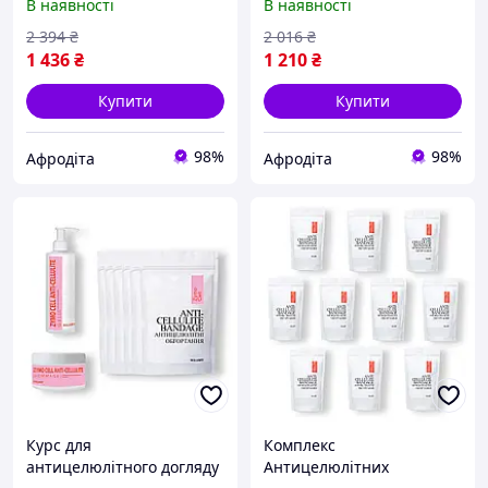
В наявності
В наявності
Cellulite Pro (6 уп.) +
Anti-Cellulite Pro (6 уп.)
ПОДАРУНОК
2 394
₴
2 016
₴
1 436
₴
1 210
₴
Купити
Купити
98%
98%
Афродіта
Афродіта
Курс для
Комплекс
антицелюлітного догляду
Антицелюлітних