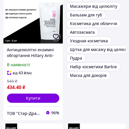
Масажери від целюліту
Бальзам для губ
Косметика для обличчя
Автозасмага
Уходная косметика
Щітка для масажу від целюлі
Антицелюлітні ензимні
обгортання Hillary Anti-
Пудра
cellulite Bandage Zymo
В наявності
Набір косметики Barbie
Cell
43
від
₴
/міс
Маска для докорів
543
₴
434
.40
₴
Купити
96%
ТОВ "Стар-Драйв"