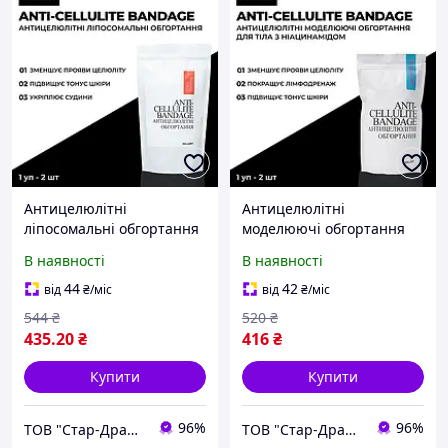
Антицелюлітні
Антицелюлітні
ліпосомальні обгортання
моделюючі обгортання
Hillary Anti-cellulite
для тіла з ніацинамідом
В наявності
В наявності
Bandage LPD'S Slimming
Hillary Niacinamide Cold
Slim
44
42
від
₴
/міс
від
₴
/міс
544
₴
520
₴
435
.20
₴
416
₴
Купити
Купити
96%
96%
ТОВ "Стар-Драйв"
ТОВ "Стар-Драйв"