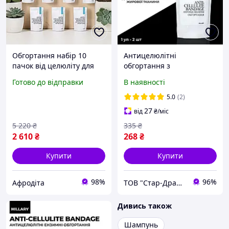
Обгортання набір 10
Антицелюлітні
пачок від целюліту для
обгортання з
моделювання фігури
охолоджувальним
Готово до відправки
В наявності
Hillary
ефектом Hillary Anti-
cellulite Bandage Cooling
5.0
(2)
Effect
27
від
₴
/міс
5 220
₴
335
₴
2 610
₴
268
₴
Купити
Купити
98%
96%
Афродіта
ТОВ "Стар-Драйв"
Дивись також
Шампунь