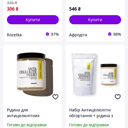
ефектом
336
₴
(2314911645808/48231166
306
₴
546
₴
00270)
Купити
Купити
97%
98%
Rozetka
Афродіта
Рідина для
Набір Антицелюлітні
антицелюлітних
обгортання + рідина з
обгортань з олією
олією ксименії Hillary
Готово до відправки
Готово до відправки
ксименії Hillary Anti-
Anti-cellulite African