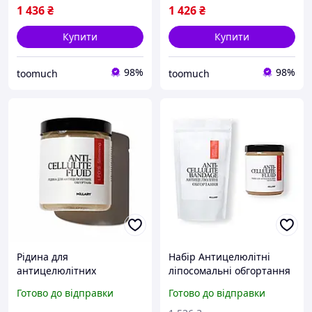
1 436
₴
1 426
₴
Купити
Купити
98%
98%
toomuch
toomuch
Рідина для
Набір Антицелюлітні
антицелюлітних
ліпосомальні обгортання
ліпосомальних обгортань
+ рідина Hillary Anti-
Готово до відправки
Готово до відправки
Hillary Anti-cellulite
cellulite LPD'S Slimming (6