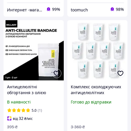
99%
98%
Интернет -магазин " Папуля"
toomuch
Антицелюлітні
Комплекс охолоджуючих
обгортання з олією
антицелюлітних
ксименії Hillary Anti-
обгортань для тіла Hillary
В наявності
Готово до відправки
cellulite Bandage African
Anti-Cellulite Pro Max
Ximenia
cooling effect (10 уп.)
5.0
(1)
32
від
₴
/міс
395
₴
3 360
₴