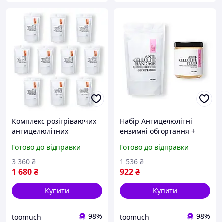
Комплекс розігріваючих
Набір Антицелюлітні
антицелюлітних
ензимні обгортання +
обгортань для тіла Hillary
рідина Hillary Anti-
Готово до відправки
Готово до відправки
Anti-Cellulite Pro (10 уп.)
cellulite Zymo Cell (6
процедур)
3 360
₴
1 536
₴
1 680
₴
922
₴
Купити
Купити
98%
98%
toomuch
toomuch