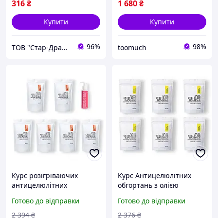
316
₴
1 680
₴
Купити
Купити
96%
98%
ТОВ "Стар-Драйв"
toomuch
Курс розігріваючих
Курс Антицелюлітних
антицелюлітних
обгортань з олією
обгортань для тіла Hillary
ксименії Hillary Anti-
Готово до відправки
Готово до відправки
Anti-Cellulite Pro (6 уп,) +
cellulite Bandage African
Антицелюлітна олія
Ximenia (6 уп.)
2 394
₴
2 376
₴