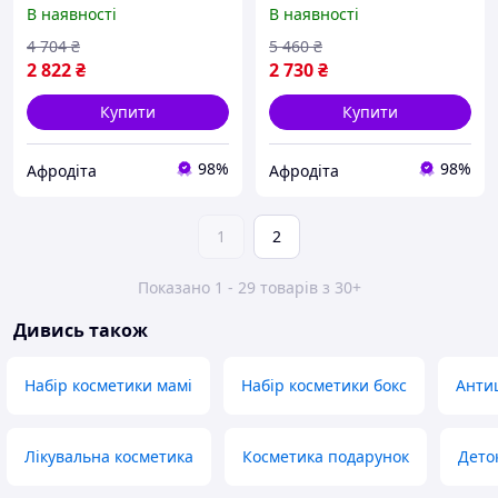
в домашніх умовах з
ліпосомальних обгортань
В наявності
В наявності
ензимним
Hillary Anti-cellulite
антицелюлітним
Bandage LPD'S Slimming
4 704
₴
5 460
₴
комплексом Hillary Zymo
(10 уп.)
2 822
₴
2 730
₴
Cell
Купити
Купити
98%
98%
Афродіта
Афродіта
1
2
Показано 1 - 29 товарів з 30+
Дивись також
Набір косметики мамі
Набір косметики бокс
Анти
Лікувальна косметика
Косметика подарунок
Дето