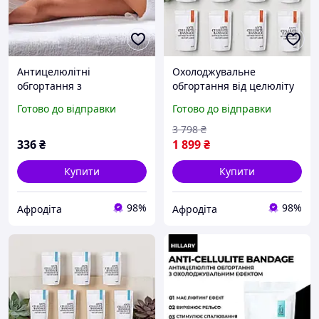
Антицелюлітні
Охолоджувальне
обгортання з
обгортання від целюліту
розігрівальним ефектом
10 шт. плюс Олія
Готово до відправки
Готово до відправки
Hillary Anti-cellulite
кокосова 500 мл у
Bandage Warming Effect
подарунок
3 798
₴
336
₴
1 899
₴
Купити
Купити
98%
98%
Афродіта
Афродіта