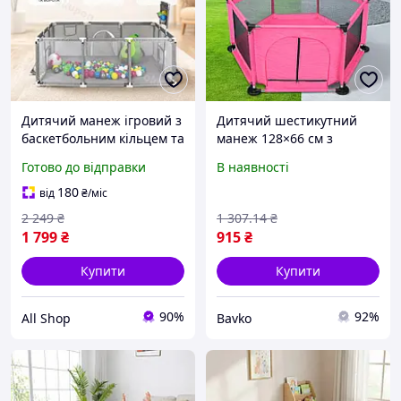
Дитячий манеж ігровий з
Дитячий шестикутний
баскетбольним кільцем та
манеж 128×66 см з
воротами, сітчасті борти,
кільцем для м'ячиків,
Готово до відправки
В наявності
для малюків безпечна
Рожевий / Ігровий манеж
зона гри вдома дітей
для дітей / Манеж з
180
від
₴
/міс
манежі
сіткою для малюка
2 249
₴
1 307
.14
₴
1 799
₴
915
₴
Купити
Купити
90%
92%
All Shop
Bavko