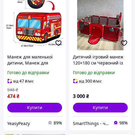
Манеж для маленької
Дитячий ігровий манеж
дитини, Манеж для
120×180 см Червоний із
малюків із безпечною
баскетбольним кільцем,
Готово до відправки
Готово до відправки
сіткою Ігровий з м'якими
воротами, кульками та
елементами BZ-61
ручками безпечний
47
300
від
₴
/міс
від
₴
/міс
простір для малюка
948
₴
474
₴
3 000
₴
Купити
Купити
89%
98%
YeasyPeazy
SmartThings - чохли книжки для телефонів Xiaomi, Samsung, iPhone та інших брендів