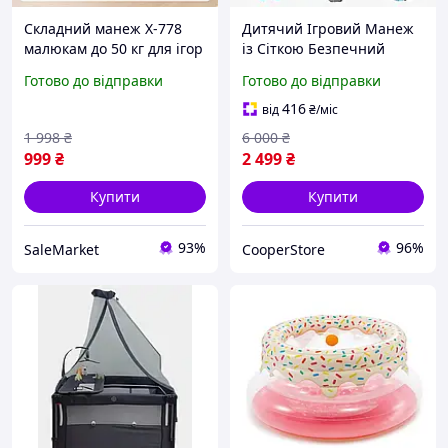
Складний манеж X-778
Дитячий Ігровий Манеж
малюкам до 50 кг для ігор
із Сіткою Безпечний
та сну із високою
Простір для Малюків
Готово до відправки
Готово до відправки
міцністю та простим
доглядом
416
від
₴
/міс
1 998
₴
6 000
₴
999
₴
2 499
₴
Купити
Купити
93%
96%
SaleMarket
CooperStore