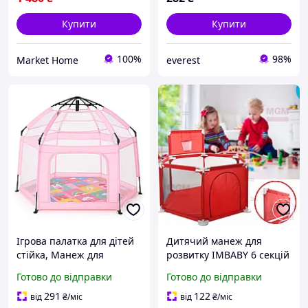
Купити
Купити
100%
98%
Market Home
everest
Ігрова палатка для дітей
Дитячий манеж для
стійка, Манеж для
розвитку IMBABY 6 секцій
малюків із безпечною
- із парканом для малюків
Готово до відправки
Готово до відправки
сіткою Манеж дітей від
- сухий басейн для
року JB-55
дитячих ігор, для куль або
291
122
від
₴
/міс
від
₴
/міс