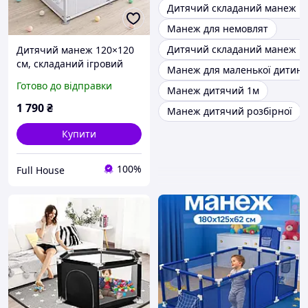
Дитячий складаний манеж іг
Манеж для немовлят
Дитячий складаний манеж і
Дитячий манеж 120×120
см, складаний ігровий
Манеж для маленької дитин
манеж для малюків із
Готово до відправки
Манеж дитячий 1м
сітчастими стінками
1 790
₴
Манеж дитячий розбірної
Купити
100%
Full House