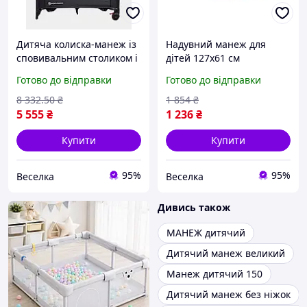
Дитяча колиска-манеж із
Надувний манеж для
сповивальним столиком і
дітей 127х61 см
москітною сіткою для сну
безпечний ігровий
Готово до відправки
Готово до відправки
та ігор до 3 років FLAME
простір для малюків із
прозорими стінками
8 332
.50
₴
1 854
₴
FLAME
5 555
₴
1 236
₴
Купити
Купити
95%
95%
Веселка
Веселка
Дивись також
МАНЕЖ дитячий
Дитячий манеж великий
Манеж дитячий 150
Дитячий манеж без ніжок