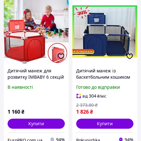
Дитячий манеж для
Дитячий манеж із
розвитку IMBABY 6 секцій
баскетбольним кошиком
- із парканом для малюків
ігрова зона для малюків
В наявності
Готово до відправки
- сухий басейн для
дитячих ігор, для куль або
304
від
₴
/міс
килимка
2 373
.80
₴
1 160
₴
1 826
₴
Купити
Купити
94%
94%
EuroPRO.com.ua | Побутова Техніка з Європи
Pokupishka