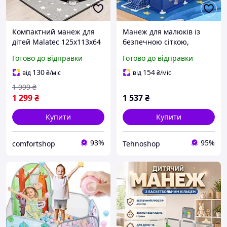
Компактний манеж для
Манеж для малюків із
дітей Malatec 125х113х64
безпечною сіткою,
см чорний манежик для
Дитяча палатка для дому
Готово до відправки
Готово до відправки
малюків з підтримкою та
та поїздок Складана
стінками із сітки
палатка дітей GF-40
130
154
від
₴
/міс
від
₴
/міс
1 999
₴
1 299
₴
1 537
₴
Купити
Купити
93%
95%
comfortshop
Tehnoshop