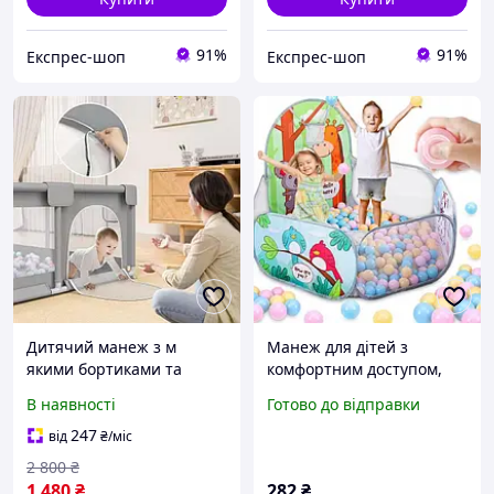
91%
91%
Експрес-шоп
Експрес-шоп
Дитячий манеж з м
Манеж для дітей з
якими бортиками та
комфортним доступом,
дверцятами
Манеж для малюків із
В наявності
Готово до відправки
130*130*65см Складаний
захисною сіткою дому з
playpen для малюків
захистом IM-59
247
від
₴
/міс
Манеж ігровий MA710
2 800
₴
1 480
₴
282
₴