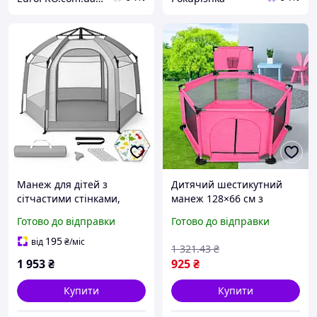
Манеж для дітей з
Дитячий шестикутний
сітчастими стінками,
манеж 128×66 см з
Дитячий манеж з м'яким
кільцем для м'ячиків,
Готово до відправки
Готово до відправки
дном, Палатка для
Рожевий / Ігровий манеж
малюків із сіткою GF-76
для дітей / Манеж з
195
від
₴
/міс
1 321
.43
₴
сіткою для малюка
1 953
₴
925
₴
Купити
Купити