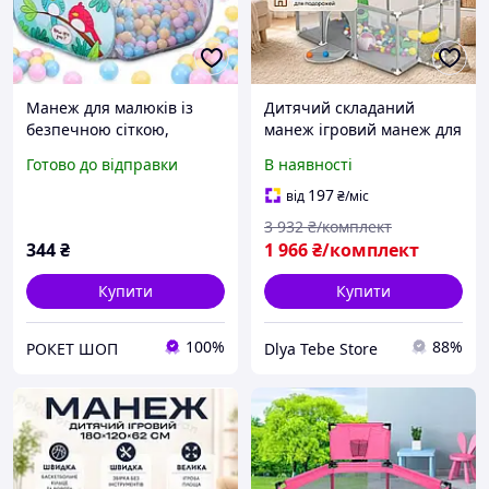
Манеж для малюків із
Дитячий складаний
безпечною сіткою,
манеж ігровий манеж для
Дитяча палатка для ігор
дітей 180Х120см Манеж
Готово до відправки
В наявності
на природі, Зручний
для дітей із кулями Gray
манеж AX-60
Манеж із сіткою для
197
від
₴
/міс
малюка Манежик
3 932
₴/комплект
344
₴
1 966
₴/комплект
Купити
Купити
100%
88%
РОКЕТ ШОП
Dlya Tebe Store