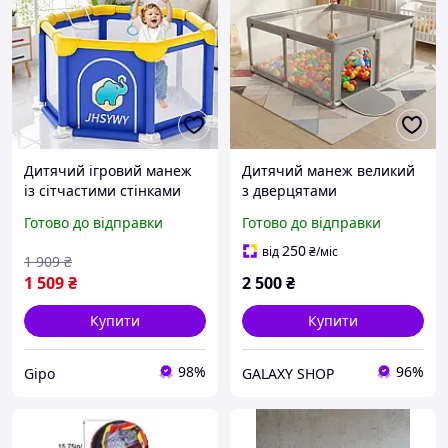
Дитячий ігровий манеж
Дитячий манеж великий
із сітчастими стінками
з дверцятами
128×66×63 см / Сухий
130х130х65см Ігровий
Готово до відправки
Готово до відправки
басейн для малюків
манеж для дому
Безпечний манеж для
250
від
₴
/міс
1 909
₴
малюка
1 509
₴
2 500
₴
Купити
Купити
98%
96%
Gipo
GALAXY SHOP