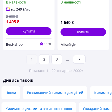
В наявності
В наявності
дверцятами на блискавці
Складаний дитячий
MA710
манеж з баскетбольним
249
від
₴
/міс
кільцем Сірий
2 600
₴
1 495
₴
1 640
₴
Купити
Купити
99%
Best-shop
MiraStyle
1
2
3
...
Показано 1 - 29 товарів з 2000+
Дивись також
Чохли
Розвиваючий килимок для дітей
Килимок 
Килимок із дугами та захисною сіткою
Складаний намет