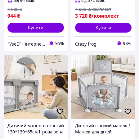
огорожа для двору,
94
372
від
₴
/міс
від
₴
/міс
малюки,
1 888
₴
4 000
₴/комплект
944
₴
3 720
₴/комплект
Купити
Купити
95%
98%
"VseE" - інтернет-магазин тактичного військового спорядження | Власне виробництво |
Crazy frog
Дитячий манеж сітчастий
Дитячий ігровий манеж /
130*130*65см Ігрова зона
Манеж-для дітей
для малюка Манеж з
130х65х100см /