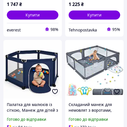
килимка
1 747
₴
1 225
₴
Купити
Купити
98%
95%
everest
Tehnopostavka
Палатка для малюків із
Складаний манеж для
сіткою, Манеж для дітей з
немовлят з воротами,
сітчастими стінками,
захист від падіння,
Готово до відправки
Готово до відправки
Вуличний манеж AD-29
захисний ігровий центр,