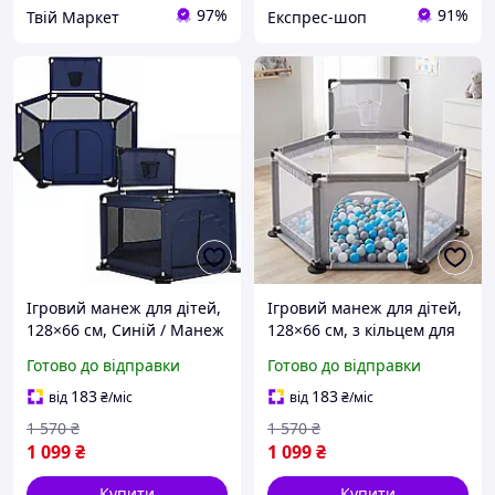
97%
91%
Твій Маркет
Експрес-шоп
Ігровий манеж для дітей,
Ігровий манеж для дітей,
128×66 см, Синій / Манеж
128×66 см, з кільцем для
з сіткою для малюка /
м'ячиків, Сірий / Манеж з
Готово до відправки
Готово до відправки
Дитячий шестикутний
сіткою для малюка /
манеж з кільцем для
Дитячий шестикутний
183
183
від
₴
/міс
від
₴
/міс
м'ячиків
манеж
1 570
₴
1 570
₴
1 099
₴
1 099
₴
Купити
Купити