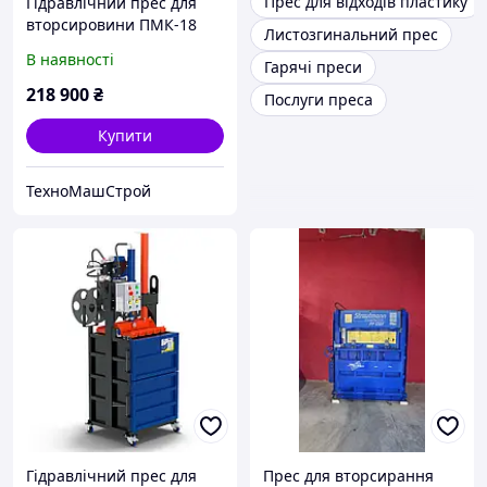
Прес для відходів пластику
Гідравлічний прес для
вторсировини ПМК-18
Листозгинальний прес
"Максі"
В наявності
Гарячі преси
218 900
₴
Послуги преса
Купити
ТехноМашСтрой
Гідравлічний прес для
Прес для вторсирання