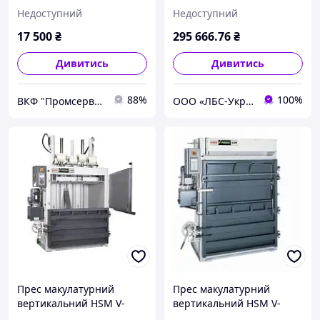
різання
Недоступний
Недоступний
17 500
₴
295 666
.76
₴
Дивитись
Дивитись
88%
100%
ВКФ "Промсервіс"
ООО «ЛБС-Україна»
Прес макулатурний
Прес макулатурний
вертикальний HSM V-
вертикальний HSM V-
Press 818 plus
Press 820 eco