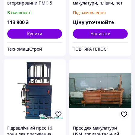
вторсировини ПМК-5
макулатури, плівки, пет
"Міні" 220В
пляшок та ін. (Strautmann
В наявності
Під замовлення
PP 1207)
113 900
₴
Ціну уточнюйте
Купити
Написати
ТехноМашСтрой
ТОВ ''ЯРА ПЛЮС''
Гідравлічний прес 16
Прес для макулатури
тонн для пресування
HSM, горизонтальний