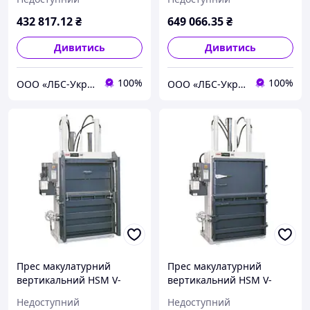
432 817
.12
₴
649 066
.35
₴
Дивитись
Дивитись
100%
100%
ООО «ЛБС-Україна»
ООО «ЛБС-Україна»
Прес макулатурний
Прес макулатурний
вертикальний HSM V-
вертикальний HSM V-
Press 840 plus
Press 860 eco
Недоступний
Недоступний