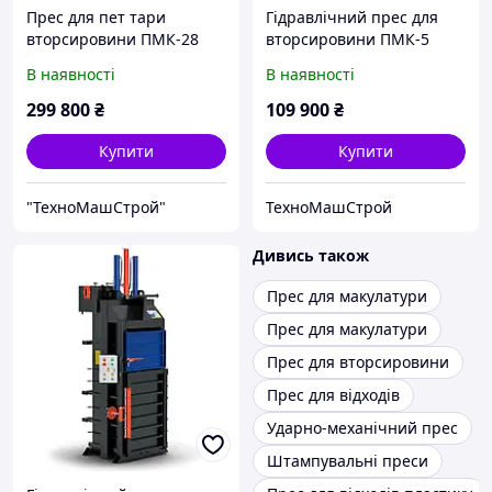
Прес для пет тари
Гідравлічний прес для
вторсировини ПМК-28
вторсировини ПМК-5
"Міні" 380В
В наявності
В наявності
299 800
₴
109 900
₴
Купити
Купити
"ТехноМашСтрой"
ТехноМашСтрой
Дивись також
Прес для макулатури
Прес для макулатури
Прес для вторсировини
Прес для відходів
Ударно-механічний прес
Штампувальні преси