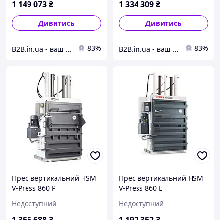
1 149 073
₴
1 334 309
₴
Дивитись
Дивитись
83%
83%
B2B.in.ua - ваш надійний партнер
B2B.in.ua - ваш надійний партнер
Прес вертикальний HSM
Прес вертикальний HSM
V-Press 860 P
V-Press 860 L
Недоступний
Недоступний
1 355 688
₴
1 192 352
₴