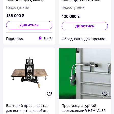
макулатури плівки ПЕТ
Недоступний
Недоступний
пляшки пластику
136 000
₴
120 000
₴
Дивитись
Дивитись
100%
Гідропрес
Обладнання для промисловості та переробки металобрухту
Валковий прес, верстат
Прес макулатурний
для конвертів, коробок,
вертикальний HSM VL 35