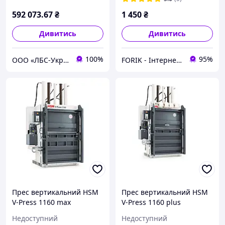
592 073
.67
₴
1 450
₴
Дивитись
Дивитись
100%
95%
ООО «ЛБС-Україна»
FORIK - Інтернет гіпермаркет
Прес вертикальний HSM
Прес вертикальний HSM
V-Press 1160 max
V-Press 1160 plus
Недоступний
Недоступний