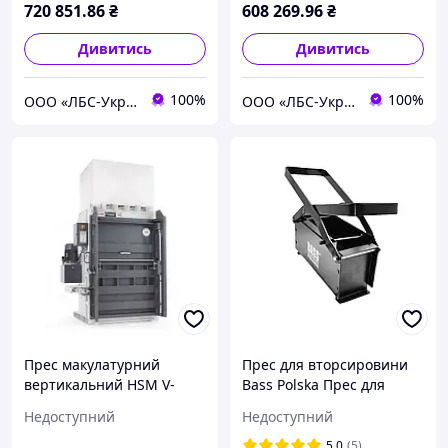
720 851
.86
₴
608 269
.96
₴
Дивитись
Дивитись
100%
100%
ООО «ЛБС-Україна»
ООО «ЛБС-Україна»
Прес макулатурний
Прес для вторсировини
вертикальний HSM V-
Bass Polska Прес для
Press 1160 Eco
макулатури
Недоступний
Недоступний
5.0
(5)