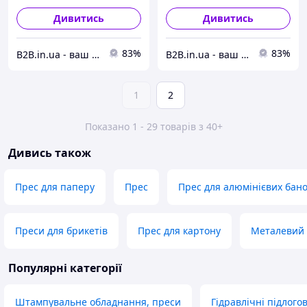
Дивитись
Дивитись
83%
83%
B2B.in.ua - ваш надійний партнер
B2B.in.ua - ваш надійний партнер
1
2
Показано 1 - 29 товарів з 40+
Дивись також
Прес для паперу
Прес
Прес для алюмінієвих бан
Преси для брикетів
Прес для картону
Металевий
Популярні категорії
Штампувальне обладнання, преси
Гідравлічні підлого