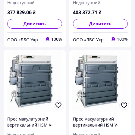
Недоступний
Недоступний
377 829
.06
₴
403 372
.71
₴
Дивитись
Дивитись
100%
100%
ООО «ЛБС-Україна»
ООО «ЛБС-Україна»
Прес макулатурний
Прес макулатурний
вертикальний HSM V-
вертикальний HSM V-
Press 820 plus
Press 840 eco
Недоступний
Недоступний