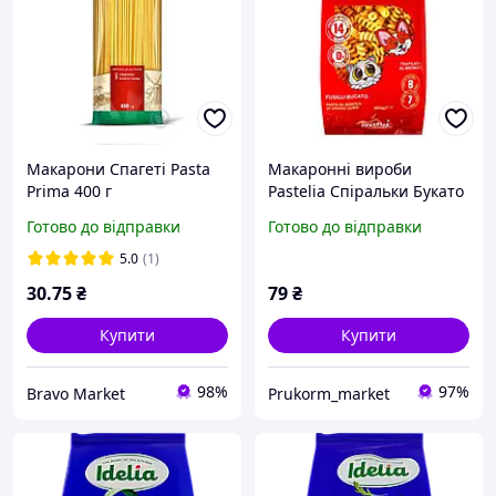
Макарони Спагеті Pasta
Макаронні вироби
Prima 400 г
Pastelia Спіральки Букато
400г
Готово до відправки
Готово до відправки
5.0
(1)
30
.75
₴
79
₴
Купити
Купити
98%
97%
Bravo Market
Prukorm_market