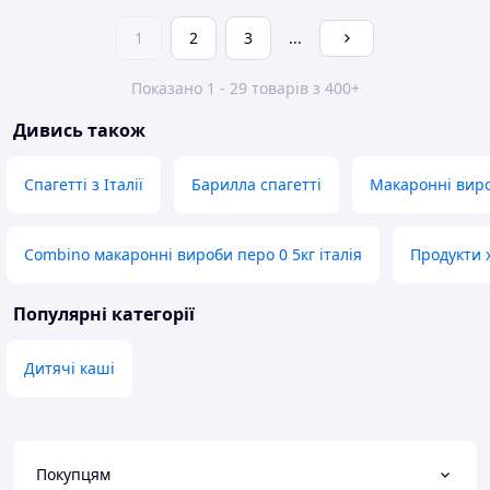
1
2
3
...
Показано 1 - 29 товарів з 400+
Дивись також
Спагетті з Італії
Барилла спагетті
Макаронні виро
Combino макаронні вироби перо 0 5кг італія
Продукти 
Популярні категорії
Дитячі каші
Покупцям