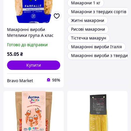
Макарони 1 кг
Макарони з твердих сортів
Житні макарони
Рисові макарони
Макаронні вироби
Метелики група А клас
Тістечка макарун
Екстра 400 г ТМ Idelia
Готово до відправки
Макаронні вироби Італія
55
.05
₴
Макаронні вироби з твердих 
Купити
98%
Bravo Market