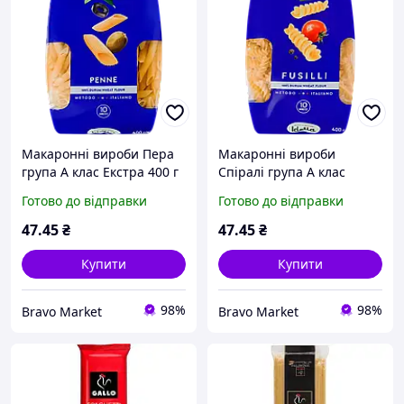
Макаронні вироби Пера
Макаронні вироби
група А клас Екстра 400 г
Спіралі група А клас
ТМ Idelia
Екстра 400 г ТМ Idelia
Готово до відправки
Готово до відправки
47
.45
₴
47
.45
₴
Купити
Купити
98%
98%
Bravo Market
Bravo Market