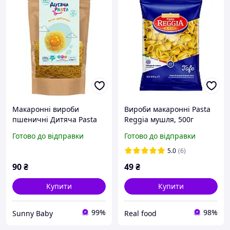
Макаронні вироби
Вироби макаронні Pasta
пшеничні Дитяча Pasta
Reggia мушля, 500г
Яєчна дрібненька 250 г
Готово до відправки
Готово до відправки
(1181072)
5.0
(6)
90
₴
49
₴
Купити
Купити
99%
98%
Sunny Baby
Real food