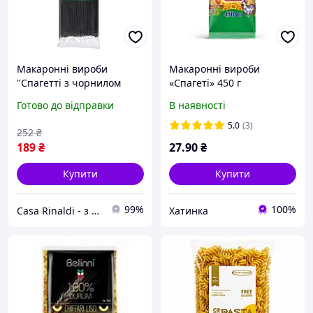
Макаронні вироби
Макаронні вироби
"Спагетті з чорнилом
«Спагеті» 450 г
каракатиці" Casa Rinaldi
Готово до відправки
В наявності
500г
5.0
(3)
252
₴
189
₴
27
.90
₴
Купити
Купити
99%
100%
Casa Rinaldi - з Італії до вашого столу
Хатинка