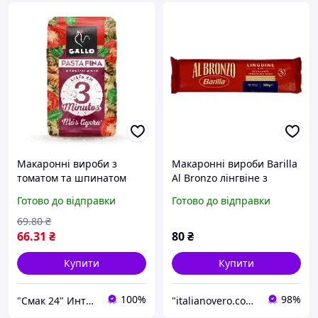
Макаронні вироби з
Макаронні вироби Barilla
томатом та шпинатом
Al Bronzo лінгвіне з
спіральки Gallo Spaghetti
твердих сортів пшениці
Готово до відправки
Готово до відправки
PastaFina 400 г Іспанія
Linguine 312 500 г
69
.80
₴
66
.31
₴
80
₴
Купити
Купити
100%
98%
"Смак 24" Интернет-магазин
"italianovero.com.ua" - інтернет-магазин продуктів харчування та побутової хімії з Європи