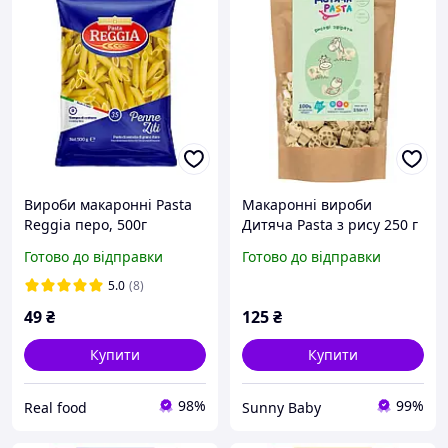
Вироби макаронні Pasta
Макаронні вироби
Reggia перо, 500г
Дитяча Pasta з рису 250 г
(1181071)
Готово до відправки
Готово до відправки
5.0
(8)
49
₴
125
₴
Купити
Купити
98%
99%
Real food
Sunny Baby