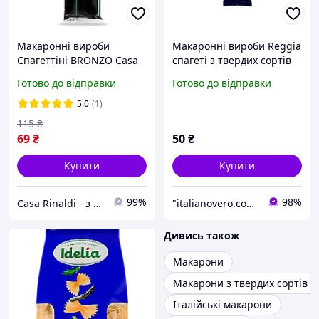
Макаронні вироби
Макаронні вироби Reggia
Спагеттіні BRONZO Casa
спагеті з твердих сортів
Rinaldi 500г
пшениці Spaghetti 19 500
Готово до відправки
Готово до відправки
г
5.0
(1)
115
₴
69
₴
50
₴
Купити
Купити
99%
98%
Casa Rinaldi - з Італії до вашого столу
"italianovero.com.ua" - інтернет-магазин продуктів харчування та побутової хімії з Європи
Дивись також
Макарони
Макарони з твердих сортів 
Італійські макарони