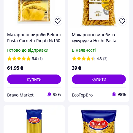
Макаронні вироби Belinni
Макаронні вироби із
Pasta Cornetti Rigati №150
кукурудзи Hoshi Pasta
Ріжки особливі 500 г
Healthy Generation 350 г
Готово до відправки
В наявності
5.0
(1)
4.3
(3)
61
.95
₴
39
₴
Купити
Купити
98%
98%
Bravo Market
EcoTopBro