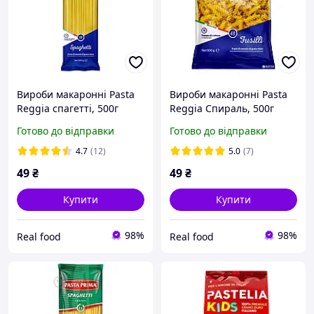
Вироби макаронні Pasta
Вироби макаронні Pasta
Reggia спагетті, 500г
Reggia Спираль, 500г
Готово до відправки
Готово до відправки
4.7
(12)
5.0
(7)
49
₴
49
₴
Купити
Купити
98%
98%
Real food
Real food