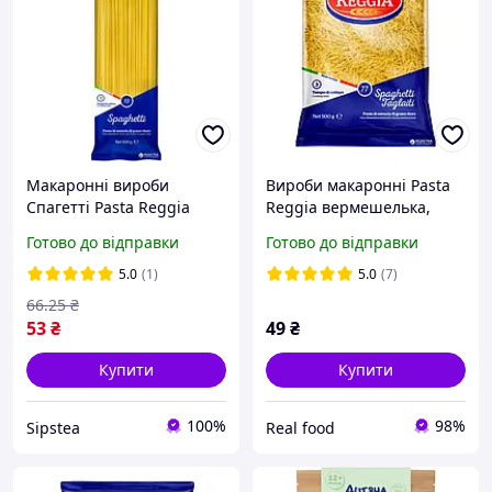
Макаронні вироби
Вироби макаронні Pasta
Спагетті Pasta Reggia
Reggia вермешелька,
500г
500г
Готово до відправки
Готово до відправки
5.0
(1)
5.0
(7)
66
.25
₴
53
₴
49
₴
Купити
Купити
100%
98%
Sipstea
Real food