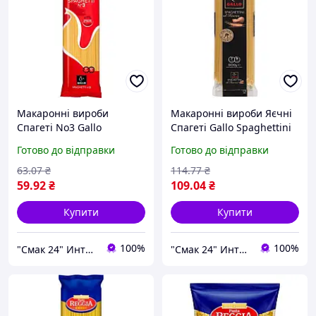
Макаронні вироби
Макаронні вироби Яєчні
Спагеті No3 Gallo
Спагеті Gallo Spaghettini
Spaghetti No3 450 г
al Huevo 450 г Іспанія
Готово до відправки
Готово до відправки
Іспанія
63
.07
₴
114
.77
₴
59
.92
₴
109
.04
₴
Купити
Купити
100%
100%
"Смак 24" Интернет-магазин
"Смак 24" Интернет-магазин