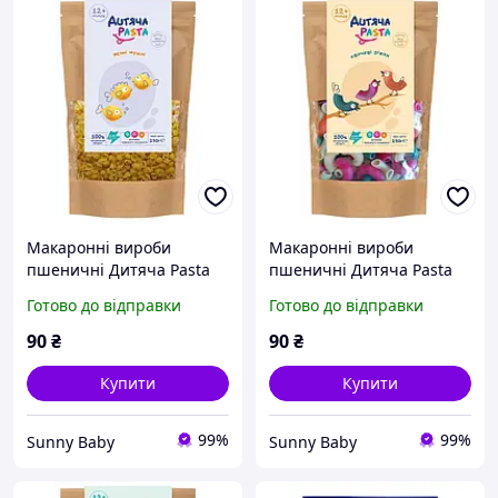
Макаронні вироби
Макаронні вироби
пшеничні Дитяча Pasta
пшеничні Дитяча Pasta
Яєчні мушлі 250 г
Овочеві ріжки 250 г
Готово до відправки
Готово до відправки
(1181074)
(1181073)
90
₴
90
₴
Купити
Купити
99%
99%
Sunny Baby
Sunny Baby