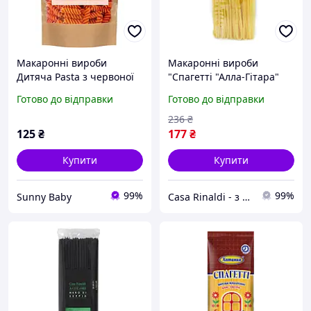
Макаронні вироби
Макаронні вироби
Дитяча Pasta з червоної
"Спагетті "Алла-Гітара"
сочевиці 250 г (1181070)
Casa Rinaldi 500г
Готово до відправки
Готово до відправки
236
₴
125
₴
177
₴
Купити
Купити
99%
99%
Sunny Baby
Casa Rinaldi - з Італії до вашого столу