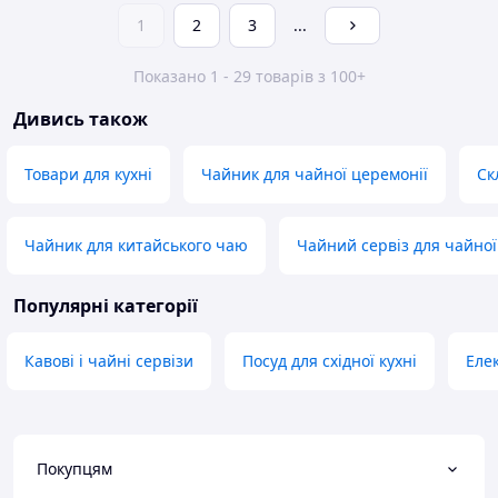
1
2
3
...
Показано 1 - 29 товарів з 100+
Дивись також
Товари для кухні
Чайник для чайної церемонії
Ск
Чайник для китайського чаю
Чайний сервіз для чайної
Популярні категорії
Кавові і чайні сервізи
Посуд для східної кухні
Еле
Покупцям