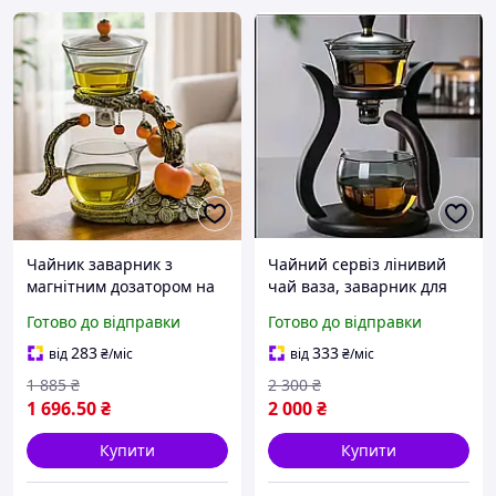
Чайник заварник з
Чайний сервіз лінивий
магнітним дозатором на
чай ваза, заварник для
підставці 300 мл, H1214,
чаю скляна ваза,
Готово до відправки
Готово до відправки
Бронзовий / Заварник
заварювальний
для чаю / Заварювальний
магнітний чайник вазу
283
333
від
₴
/міс
від
₴
/міс
чайник
темне скло
1 885
₴
2 300
₴
1 696
.50
₴
2 000
₴
Купити
Купити