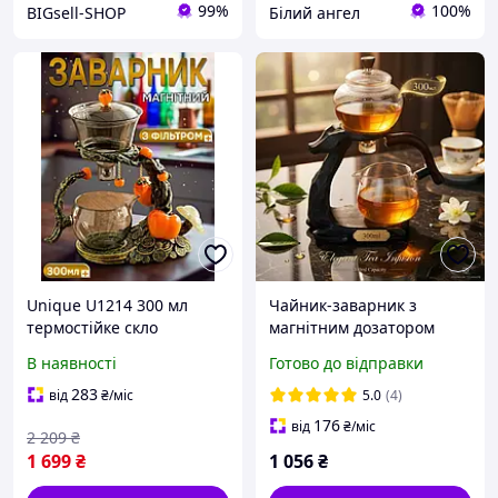
99%
100%
BIGsell-SHOP
Білий ангел
Unique U1214 300 мл
Чайник-заварник з
термостійке скло
магнітним дозатором
Магнітний
«Олень» (H1212) HP227
В наявності
Готово до відправки
заварювальний чайник
лінивий "Хурма достатку"
283
від
₴
/міс
5.0
(4)
[17614]
176
від
₴
/міс
2 209
₴
1 699
₴
1 056
₴