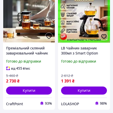
Преміальний скляний
LB Чайник-заварник
заварювальний чайник
300мл з Smart Option
Samadoyo 700 мл з
магнітним дозатором та
Готово до відправки
Готово до відправки
магнітною кришкою та
фільтром з нержавіючої
швидким зливом
сталі для чаю т SIM-4K9
455
від
₴
/міс
5 460
₴
2 612
₴
2 730
₴
1 391
₴
Купити
Купити
93%
98%
CraftPoint
LOLASHOP