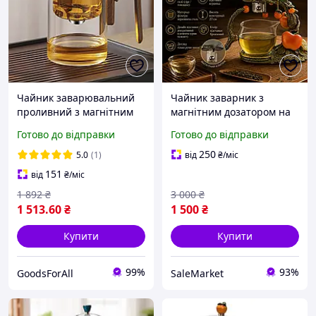
Чайник заварювальний
Чайник заварник з
проливний з магнітним
магнітним дозатором на
клапаном та вбудованим
декоративній керамічній
Готово до відправки
Готово до відправки
ситечком Гунфу типот 500
підставці та фільтром із
мл Різнокольоровий
нержавіючої сталі
250
5.0
(1)
від
₴
/міс
151
від
₴
/міс
1 892
₴
3 000
₴
1 513
.60
₴
1 500
₴
Купити
Купити
99%
93%
GoodsForAll
SaleMarket