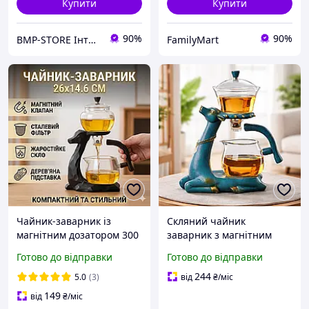
Купити
Купити
90%
90%
BMP-STORE Інтернет магазин
FamilyMart
Чайник-заварник із
Скляний чайник
магнітним дозатором 300
заварник з магнітним
мл і фільтром із
дозатором 300 мл, H1213,
Готово до відправки
Готово до відправки
неіржавкої сталі H1212
Синій / Заварювальний
чайник / Заварник для
244
5.0
(3)
від
₴
/міс
чаю / Чайник для заварки
149
від
₴
/міс