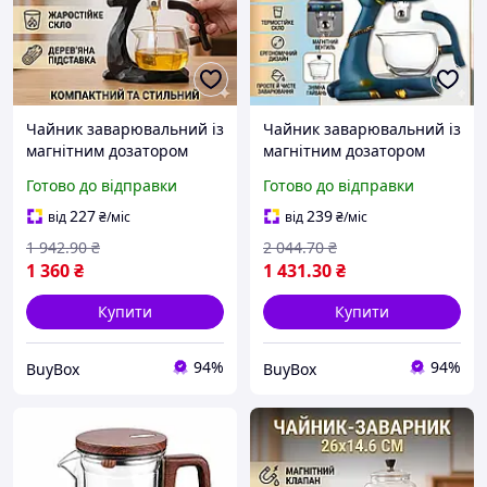
Чайник заварювальний із
Чайник заварювальний із
магнітним дозатором
магнітним дозатором
скляний чайник для чаю
скляний заварник для
Готово до відправки
Готово до відправки
заварник із фільтром
чаю гунфу чайник
проливний
зливний чайник для
227
239
від
₴
/міс
від
₴
/міс
заварювання
1 942
.90
₴
2 044
.70
₴
1 360
₴
1 431
.30
₴
Купити
Купити
94%
94%
BuyBox
BuyBox