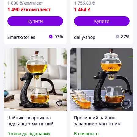
1 800
₴/комплект
1 756
.80
₴
1 490
₴/комплект
1 464
₴
Купити
Купити
97%
87%
Smart-Stories
dally-shop
Чайник заварник на
Проливний чайник-
підставці + магнітний
заварник з магнітним
дозатор, 300 мл, H1212,
дозатором «Чарівний
Готово до відправки
В наявності
Чорний / Заварювальний
олень» Набір з 6 чашками