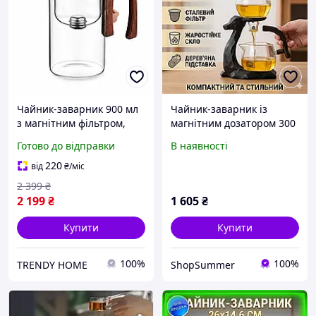
Чайник-заварник 900 мл
Чайник-заварник із
з магнітним фільтром,
магнітним дозатором 300
система розділення чаю
мл і фільтром із
Готово до відправки
В наявності
та води
неіржавкої сталі H1212
220
від
₴
/міс
2 399
₴
2 199
₴
1 605
₴
Купити
Купити
100%
100%
TRENDY HОМЕ
ShopSummer