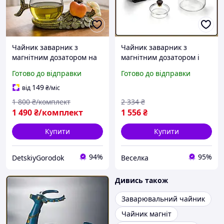
Чайник заварник з
Чайник заварник з
магнітним дозатором на
магнітним дозатором і
підставці 300 мл, H1214,
фільтром з нержавіючої
Готово до відправки
Готово до відправки
Бронзовий / Заварник
сталі для заварювання
для чаю / Заварювальний
чаю 300 мл. BROWN
149
від
₴
/міс
чайник
1 800
₴/комплект
2 334
₴
1 490
₴/комплект
1 556
₴
Купити
Купити
94%
95%
DetskiyGorodok
Веселка
Дивись також
Заварювальний чайник
Чайник магніт