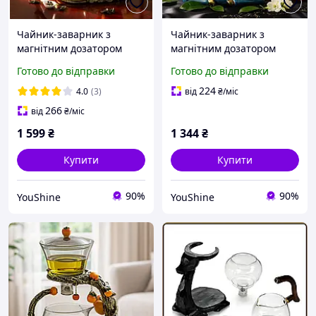
Чайник-заварник з
Чайник-заварник з
магнітним дозатором
магнітним дозатором
«Золота хурма» (H1214)
«Синій Олень» (H1213)
Готово до відправки
Готово до відправки
FM227
OM227
224
4.0
(3)
від
₴
/міс
266
від
₴
/міс
1 599
₴
1 344
₴
Купити
Купити
90%
90%
YouShine
YouShine