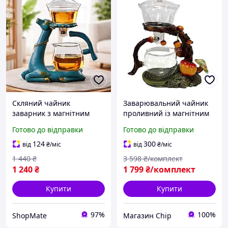
Скляний чайник
Заварювальний чайник
заварник з магнітним
проливний із магнітним
дозатором 300 мл, H1213,
клапаном для чайної
Готово до відправки
Готово до відправки
Синій / Заварювальний
церемонії "Грошове
чайник / Заварник для
дерево" 350 мл
124
300
від
₴
/міс
від
₴
/міс
чаю / Чайник для заварки
1 440
₴
3 598
₴/комплект
1 240
₴
1 799
₴/комплект
Купити
Купити
97%
100%
ShopMate
Магазин Chip