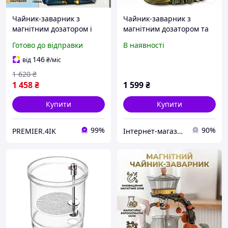
Чайник-заварник з
Чайник-заварник з
магнітним дозатором і
магнітним дозатором та
скляної чашею 300 мл
термостійкою скляною
Готово до відправки
В наявності
H1213
чашею 300мл H1214
146
від
₴
/міс
1 620
₴
1 458
₴
1 599
₴
Купити
Купити
99%
90%
PREMIER.4IK
Інтернет-магазин інструментів "ASSUR"