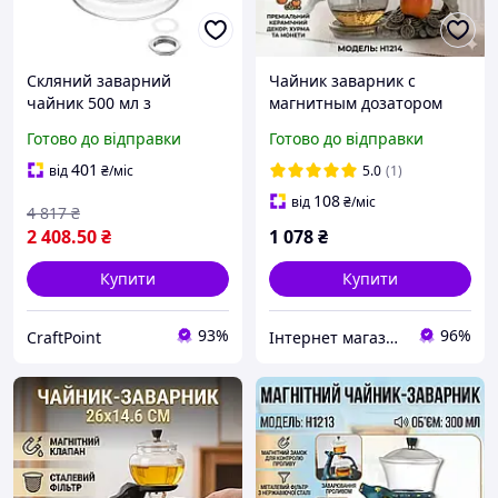
Скляний заварний
Чайник заварник с
чайник 500 мл з
магнитным дозатором
магнітною кришкою та
Готово до відправки
Готово до відправки
кнопкою швидкого зливу
Samadoyo P002A
401
від
₴
/міс
5.0
(1)
108
від
₴
/міс
4 817
₴
2 408
.50
₴
1 078
₴
Купити
Купити
93%
96%
CraftPoint
Інтернет магазин "Потрібні покупки"