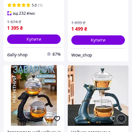
чайник / Чайник для
5.0
(1)
заварки чаю скляний
232
від
₴
/міс
1 674
₴
1 699
₴
1 395
₴
1 499
₴
Купити
Купити
87%
dally-shop
Wow_shop