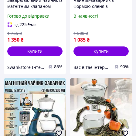
Заварювальний чайник із
Чайник-заварник з
магнітним клапаном
формою оленя з
"Олень" Unique U1212 300
магнітним дозатором
Готово до відправки
В наявності
мл термостійке скло
(H1213) (300ml)
225
від
₴
/міс
1 755
₴
1 500
₴
1 350
₴
1 085
₴
Купити
Купити
86%
90%
Swankstore Інтернет магазин
Вас вітає інтернет магазин "Sales Spirit"