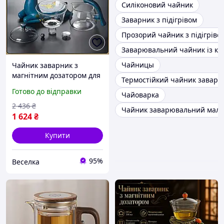
Силіконовий чайник
Заварник з підігрівом
Прозорий чайник з підігріво
Заварювальний чайник із кн
Чайницы
Чайник заварник з
магнітним дозатором для
Термостійкий чайник заварн
чаю скляний з чашею
Готово до відправки
Чайоварка
300 мл для зручного
заварювання FLAME
2 436
₴
Чайник заварювальний мал
1 624
₴
Купити
95%
Веселка