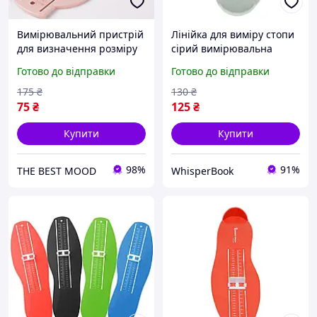
Вимірювальний пристрій
Лінійка для виміру стопи
для визначення розміру
сірий вимірювальна
взуття в дітей і підлітків
лінійка для дітей від 0 до
Готово до відправки
Готово до відправки
8 років визначення
розміру взуття
175
₴
130
₴
75
₴
125
₴
Купити
Купити
98%
91%
THE BEST MOOD
WhisperBook