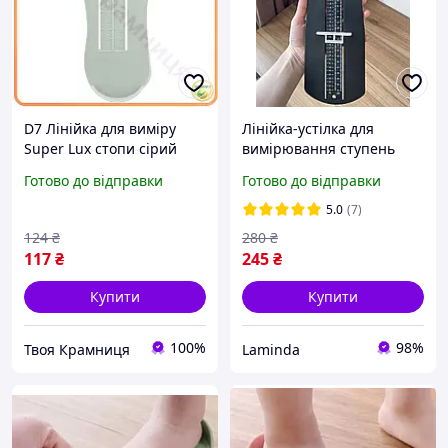
D7 Лінійка для виміру
Лінійка-устілка для
Super Lux стопи сірий
вимірювання ступень
вимірювальна лінійка для
малюка, Вимірювач
Готово до відправки
Готово до відправки
дітей від 0 до 8 років
розміру взуття для
визначенн MOD58L
дорослих, Стопомір
5.0
(7)
124
₴
280
₴
117
₴
245
₴
Купити
Купити
100%
98%
Твоя Крамниця
Laminda