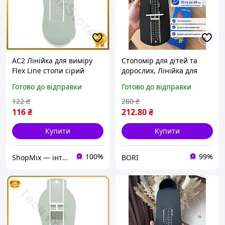
AC2 Лінійка для виміру
Стопомір для дітей та
Flex Line стопи сірий
дорослих, Лінійка для
вимірювальна лінійка для
стопи, Вимірювач
Готово до відправки
Готово до відправки
дітей від 0 до 8 років
розміру стопи та взуття
визначення DE
Чорний Лінійка для
122
₴
280
₴
вимірювання ступні
116
₴
212
.80
₴
Купити
Купити
100%
99%
ShopMix — інтернет-магазин сумок та аксесуарів
BORI