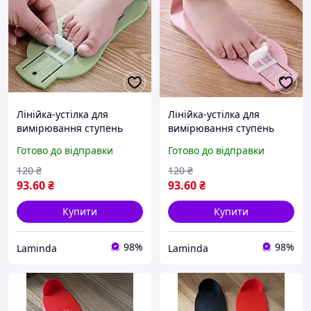
Лінійка-устілка для
Лінійка-устілка для
вимірювання ступень
вимірювання ступень
малюка, Вимірювач
малюка, Вимірювач
Готово до відправки
Готово до відправки
розміру взуття для
розміру взуття для
дитини, Стопомір
дитини, Стопомір
120
₴
120
₴
93
.60
₴
93
.60
₴
Купити
Купити
98%
98%
Laminda
Laminda