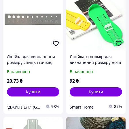
Лінійка для визначення
Лінійка-стопомір для
розміру спиць і гачків,
визначення розміру ноги
металева,Peri, ЛдВРС
у дітей від 0 до 8 років,
В наявності
В наявності
метал, 57352
Зелений
20
.73
₴
92
₴
Купити
Купити
98%
87%
"ДЖИ.ТІ.ЕЛ." (GTL)
Smart Home