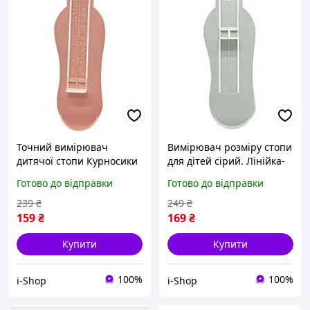
Точний вимірювач
Вимірювач розміру стопи
дитячої стопи Курносики
для дітей сірий. Лінійка-
бежевий для визначення
повзунок для точного
Готово до відправки
Готово до відправки
розміру взуття в
підбору дитячого взуття.
домашніх умовах
239
₴
249
₴
159
₴
169
₴
Купити
Купити
100%
100%
i-Shop
i-Shop