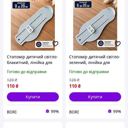
Стопомір дитячий світло-
Стопомір дитячий світло-
блакитний, лінійка для
зелений, лінійка для
вимірювання стопи
вимірювання стопи
Готово до відправки
Готово до відправки
дитини 0-20 см,
дитини 0-20 см,
вимірювач розміру
вимірювач розміру
120
₴
120
₴
взуття для дітей
взуття для дітей
110
₴
110
₴
Купити
Купити
99%
99%
BORI
BORI