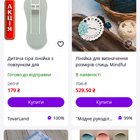
Дитяча сіра лінійка з
Лінійка для визначення
повзунком для
розмірів спиць Mindful
вимірювання стопи і
KnitPro
Готово до відправки
В наявності
підбору розміру взуття
269
₴
706
₴
179
₴
529
.50
₴
Купити
Купити
100%
99%
TovarLand
"Модне рукоділля"🧵