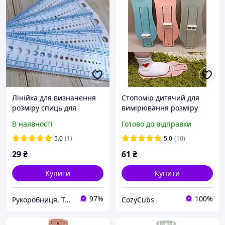
Лінійка для визначення
Стопомір дитячий для
розміру спиць для
вимірювання розміру
в'язання
стопи дитячого взуття
В наявності
Готово до відправки
ногомір лінійка
5.0
(1)
5.0
(10)
29
₴
61
₴
Купити
Купити
97%
100%
Рукоробниця. Товари для рукоділля та творчості.
CozyCubs