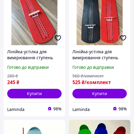
Лінійка-устілка для
Лінійка-устілка для
вимірювання ступень
вимірювання ступень
малюка, Вимірювач
малюка 2 шт., Вимірювач
Готово до відправки
Готово до відправки
розміру взуття для
розміру взуття для
дитини, Стопомір
дорослих, Стопомір
280
₴
560
₴/комплект
245
₴
525
₴/комплект
Купити
Купити
98%
98%
Laminda
Laminda