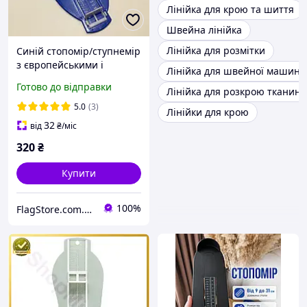
Лінійка для крою та шиття
Швейна лінійка
Лінійка для розмітки
Синій стопомір/ступнемір
з європейськими і
Лінійка для швейної машини
американськими
Готово до відправки
Лінійка для розкрою тканини
розмірами, мірка
Гайдера, лінійка для
5.0
(3)
Лінійки для крою
визначення розміру
32
від
₴
/міс
стопи/взуття
320
₴
Купити
100%
FlagStore.com.ua