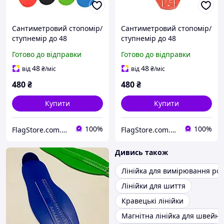
Сантиметровий стопомір/
Сантиметровий стопомір/
ступнемір до 48
ступнемір до 48
європейського розміру
європейського розміру
Готово до відправки
Готово до відправки
мірка Гайдера/Хайдера,
мірка Гайдера/Хайдера,
лінійка для визначення
лінійка для визначення
48
48
від
₴
/міс
від
₴
/міс
розміру взуття, зелений
розміру взуття
480
₴
480
₴
Купити
Купити
100%
100%
FlagStore.com.ua
FlagStore.com.ua
Дивись також
Лінійка для вимірювання роз
Лінійки для шиття
Кравецькі лінійки
Магнітна лінійка для швейн