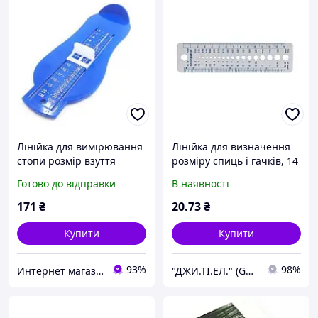
Лінійка для вимірювання
Лінійка для визначення
стопи розмір взуття
розміру спиць і гачків, 14
дитяча
см, d 2-10 мм, пластик,
Готово до відправки
В наявності
біла, Peri, ЛдВРС d 2-
10mm пластик,
171
₴
20
.73
₴
Купити
Купити
93%
98%
Интернет магазин сувениров Старик Хоттабыч
"ДЖИ.ТІ.ЕЛ." (GTL)