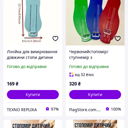
Лінійка для вимірювання
Червонийстопомір/
довжини стопи дитини
ступнемір з
Інструмент для
європейськими і
Готово до відправки
Готово до відправки
вимірювання розміру
американськими
взуття дітей
розмірами, мірка
32
від
₴
/міс
Гайдера, лінійка для
169
₴
320
₴
визначення розміру
стопи/взуття
Купити
Купити
97%
100%
TEXNO REPLIKA
FlagStore.com.ua