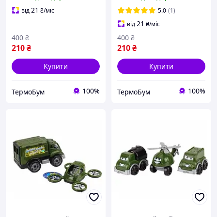
21
від
₴
/міс
5.0
(1)
21
від
₴
/міс
400
₴
400
₴
210
₴
210
₴
Купити
Купити
100%
100%
ТермоБум
ТермоБум