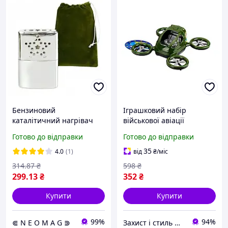
Бензиновий
Іграшковий набір
каталітичний нагрівач
військової авіації
для рук Mil-Tec, військова
вертоліт і квадрокоптер
Готово до відправки
Готово до відправки
грілка Mil-Tec, нагрівач
для ігор 2 шт. пластик
ТехноК MC-6639
35
4.0
(1)
від
₴
/міс
314
.87
₴
598
₴
299
.13
₴
352
₴
Купити
Купити
99%
94%
⋐ N E O M A G ⋑
Захист і стиль — в одному магазині