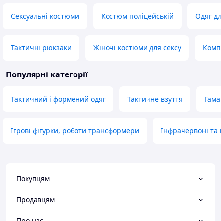
Сексуальні костюми
Костюм поліцейській
Одяг дл
Тактичні рюкзаки
Жіночі костюми для сексу
Комп
Популярні категорії
Тактичний і формений одяг
Тактичне взуття
Гама
Ігрові фігурки, роботи трансформери
Інфрачервоні та к
Покупцям
Продавцям
Про нас