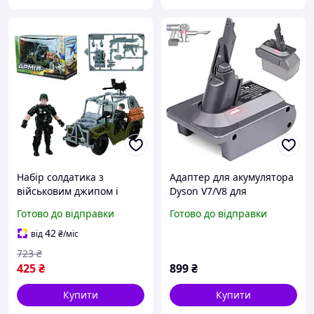
Набір солдатика з
Адаптер для акумулятора
військовим джипом і
Dyson V7/V8 для
зброєю для ігор Унісекс
Milwaukee M18 18V
Готово до відправки
Готово до відправки
MC-7854
42
від
₴
/міс
723
₴
425
₴
899
₴
Купити
Купити