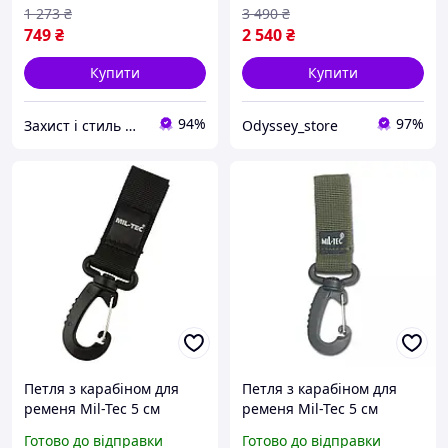
1 273
₴
3 490
₴
749
₴
2 540
₴
Купити
Купити
94%
97%
Захист і стиль — в одному магазині
Odyssey_store
Петля з карабіном для
Петля з карабіном для
ременя Mil-Tec 5 см
ременя Mil-Tec 5 см
військова тактична
військова тактична
Готово до відправки
Готово до відправки