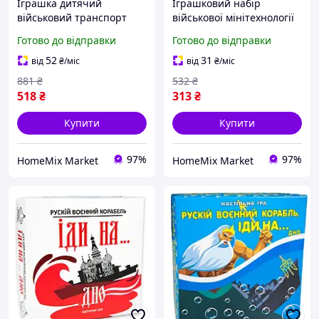
Іграшка дитячий
Іграшковий набір
військовий транспорт
військової мінітехнології
автомобіль квадрокоптер
бензовоз вертоліт
Готово до відправки
Готово до відправки
для ігор 1 шт. хакі ТехноК
мікроавтобус для ігор 3
HM-11897
шт ТехноК HM-12760
52
31
від
₴
/міс
від
₴
/міс
881
₴
532
₴
518
₴
313
₴
Купити
Купити
97%
97%
HomeMix Market
HomeMix Market