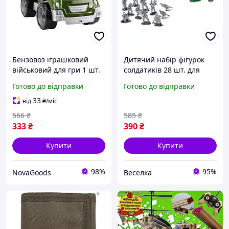
Бензовоз іграшковий
Дитячий набір фігурок
військовий для гри 1 шт.
солдатиків 28 шт. для
зелений ТехноК GN-15133
військових ігор і пригод
Готово до відправки
Готово до відправки
хлопчиків від 3 років
FLAME
33
від
₴
/міс
566
₴
585
₴
333
₴
390
₴
Купити
Купити
98%
95%
NovaGoods
Веселка