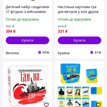
Дитячий набір солдатиків
Настільна карткова гра
27 фігурок із військовою
для вечірок у колі друзів
технікою для рольових
Російський військовий
Готово до відправки
Готово до відправки
ігор і розвитку фантазії
корабель іди на дно
FLAME
Strateg
591
₴
414
₴
394
₴
331
₴
Купити
Купити
95%
91%
Веселка
Бузина