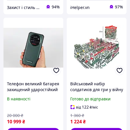
94%
97%
Захист і стиль — в одному магазині
iHelper.vn
Телефон великий батарея
Військовий набір
захищений ударостійкий
солдатиків для гри у війну
протиударні
307 шт.
В наявності
Готово до відправки
броньований смартфон
5G для військових роботи
122
від
₴
/міс
навчання та ігор
20 000
₴
1 360
₴
10 999
₴
1 224
₴