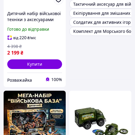
Тактичний аксесуар для війсь
Екіпірування для змішаних 
Дитячий набір військової
техніки з аксесуарами
Солдатик для активних ігор
винищувач з музикою,
Готово до відправки
Комплект для Морського бою
танк і солдатики для
сюжетних ігор
220
від
₴
/міс
4 398
₴
2 199
₴
Купити
100%
Розважайка