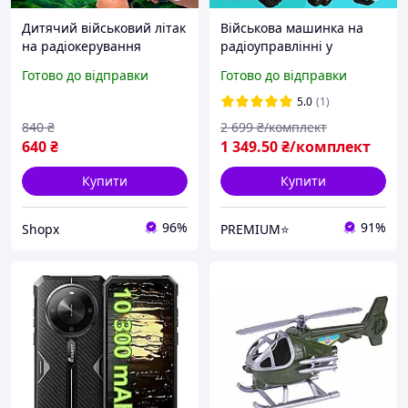
Дитячий військовий літак
Військова машинка на
на радіокерування
радіоуправлінні у
іграшка коптер з пультом
форматі джипа з
Готово до відправки
Готово до відправки
трюковий дрон для ігор
акумулятором і стильним
на вулиці та будинки для
камуфляжним дизайном
5.0
(1)
дітей зелений
створена для активних
840
₴
2 699
₴/комплект
ігор
640
₴
1 349
.50
₴/комплект
Купити
Купити
96%
91%
Shopx
PREMIUM⭐