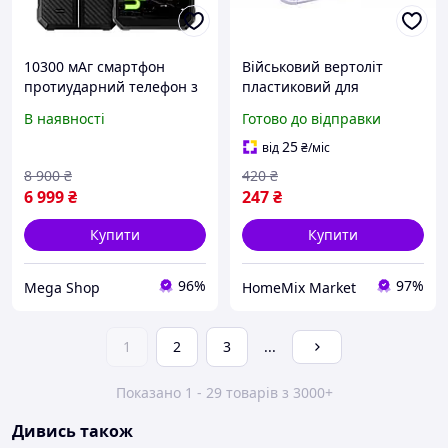
10300 мАг смартфон
Військовий вертоліт
протиударний телефон з
пластиковий для
великою акумуляторною
сюжетно-рольових ігор
В наявності
Готово до відправки
батареєю захищений
26х13х9 см ТехноК HM-
ударостійкий для
11893
25
від
₴
/міс
військових P68 MIL-STD
8 900
₴
420
₴
NFC MIL
6 999
₴
247
₴
Купити
Купити
96%
97%
Mega Shop
HomeMix Market
1
2
3
...
Показано 1 - 29 товарів з 3000+
Дивись також