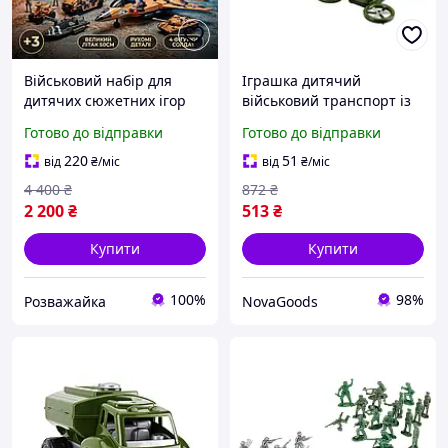
Військовий набір для
Іграшка дитячий
дитячих сюжетних ігор
військовий транспорт із
музичний літак-
квадрокоптером для ігор
Готово до відправки
Готово до відправки
винищувач та військові
1 шт. хакі ТехноК GN-
фігурки для ігор
14550
220
51
від
₴
/міс
від
₴
/міс
4 400
₴
872
₴
2 200
₴
513
₴
Купити
Купити
100%
98%
Розважайка
NovaGoods