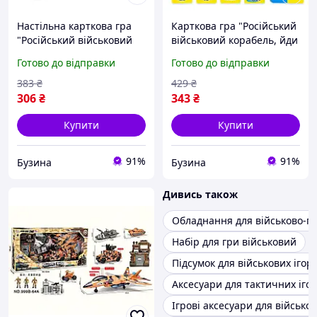
Настільна карткова гра
Карткова гра "Російський
"Російський військовий
військовий корабель, йди
корабель, йди на... Дно"
на... Дно" Strateg, 96 карт,
Готово до відправки
Готово до відправки
Strateg 96 карт з картону
для 2-4 гравців, з картону,
українською мовою для 2-
українською мовою
383
₴
429
₴
4 гравців
306
₴
343
₴
Купити
Купити
91%
91%
Бузина
Бузина
Дивись також
Обладнання для військово-па
Набір для гри військовий
Підсумок для військових ігор
Аксесуари для тактичних ігор
Ігрові аксесуари для військо