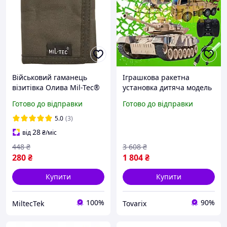
Військовий гаманець
Іграшкова ракетна
візитівка Олива Mil-Tec®
установка дитяча модель
GELDBÖRSE
з функціональними
Готово до відправки
Готово до відправки
M.KARTENFÄCHER OLIV
елементами для
(15810001) для ВСУ
захоплюючих ігор у
5.0
(3)
військову тематику та
28
від
₴
/міс
розвитку страт
448
₴
3 608
₴
280
₴
1 804
₴
Купити
Купити
100%
90%
MiltecTek
Tovarix