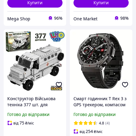
Купити
Купити
96%
98%
Mega Shop
One Market
Конструктор Військова
Смарт годинник T Rex 3 з
техніка 377 шт. для
GPS трекером, компасом
сюжетних ігор Пластик
протиударні IP68 для
Готово до відправки
Готово до відправки
LimoToy MC-5536
військових MIL-STD-810H
США
75
від
₴
/міс
4.8
(4)
254
від
₴
/міс