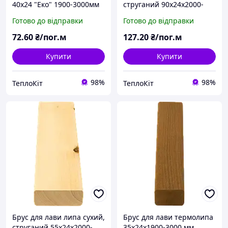
40х24 "Еко" 1900-3000мм
струганий 90х24х2000-
2400 мм "Кантрі"
Готово до відправки
Готово до відправки
72
.60
₴/пог.м
127
.20
₴/пог.м
Купити
Купити
98%
98%
ТеплоКіт
ТеплоКіт
Брус для лави липа сухий,
Брус для лави термолипа
струганий 55х24х2000-
35х24х1900-3000 мм