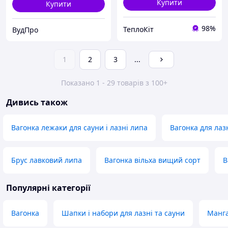
Купити
Купити
98%
ТеплоКіт
ВудПро
1
2
3
...
Показано 1 - 29 товарів з 100+
Дивись також
Вагонка лежаки для сауни і лазні липа
Вагонка для лаз
Брус лавковий липа
Вагонка вільха вищий сорт
В
Популярні категорії
Вагонка
Шапки і набори для лазні та сауни
Манга