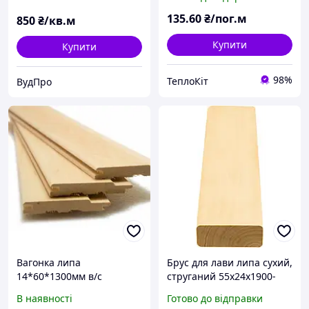
135
.60
₴/пог.м
850
₴/кв.м
Купити
Купити
98%
ТеплоКіт
ВудПро
Вагонка липа
Брус для лави липа сухий,
14*60*1300мм в/с
струганий 55х24х1900-
3000мм "Екстра"
В наявності
Готово до відправки