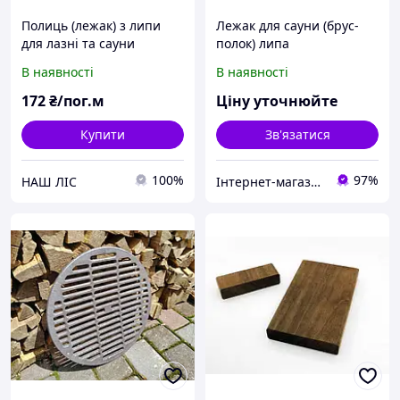
Полиць (лежак) з липи
Лежак для сауни (брус-
для лазні та сауни
полок) липа
90*24*1,0-3,0 вищий сорт
В наявності
В наявності
172
₴/пог.м
Ціну уточнюйте
Купити
Зв'язатися
100%
97%
НАШ ЛІС
Інтернет-магазин "Ochag"