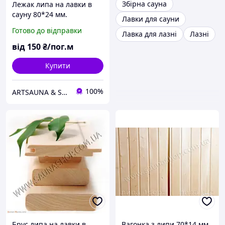
Збірна сауна
Лежак липа на лавки в
сауну 80*24 мм.
Лавки для сауни
Готово до відправки
Лавка для лазні
Лазні
від
150
₴/пог.м
Купити
100%
ARTSAUNA & SAUNASHOP — магазин обладнання для сауни, лазні та хамаму
Брус липа на лавки в
Вагонка з липи 70*14 мм.