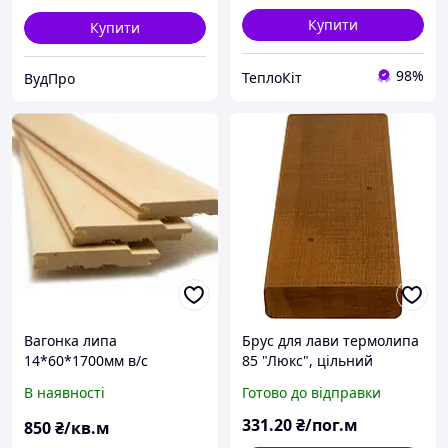
Купити
Купити
98%
ТеплоКіт
ВудПро
Вагонка липа
Брус для лави термолипа
14*60*1700мм в/с
85 "Люкс", цільний
85х24х1900-3000 мм
В наявності
Готово до відправки
331
.20
₴/пог.м
850
₴/кв.м