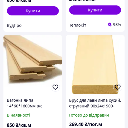
850
₴/кв.м
Купити
Купити
98%
ТеплоКіт
ВудПро
Вагонка липа
Брус для лави липа сухий,
14*60*1600мм в/с
струганий 90х24х1900-
3000 мм "Екстра"
В наявності
Готово до відправки
269
.40
₴/пог.м
850
₴/кв.м