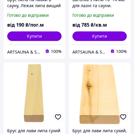
сауну, Лежак липа вищий
для лазні та сауни.
сорт 80*24
Готово до відправки
Готово до відправки
від
190
₴/пог.м
від
785
₴/кв.м
Купити
Купити
100%
100%
ARTSAUNA & SAUNASHOP — магазин обладнання для сауни, лазні та хамаму
ARTSAUNA & SAUNASHOP — магазин обладнання для сауни, лазні та хамаму
Брус для лави липа сухий
Брус для лави липа сухий,