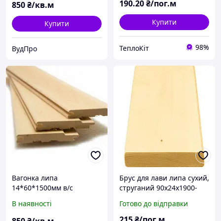
190
.20
₴/пог.м
850
₴/кв.м
Купити
Купити
98%
ТеплоКіт
ВудПро
Вагонка липа
Брус для лави липа сухий,
14*60*1500мм в/с
струганий 90х24х1900-
3000 мм "Люкс"
В наявності
Готово до відправки
215
₴/пог.м