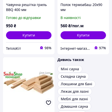
Чавунна решітка гриль
Полок термоабаш 20х90
BBQ 400 мм
мм
Готово до відправки
В наявності
950
₴
560
₴/пог.м
Купити
Купити
98%
97%
ТеплоКіт
Інтернет-магазин "Ochag"
Дивись також
Міні сауна
Складна сауна
Локшини для бані
Лежак для лазні
Меблі для лазні
Домашня сауна