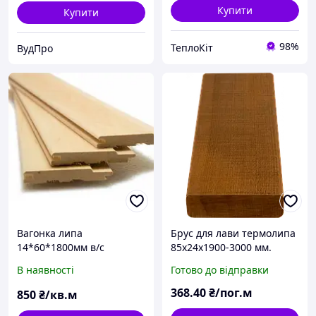
Купити
Купити
98%
ТеплоКіт
ВудПро
Вагонка липа
Брус для лави термолипа
14*60*1800мм в/с
85х24х1900-3000 мм.
Екстра
В наявності
Готово до відправки
368
.40
₴/пог.м
850
₴/кв.м