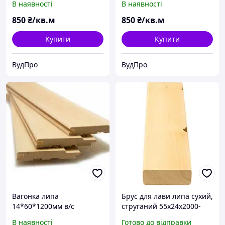
В наявності
В наявності
850
₴/кв.м
850
₴/кв.м
Купити
Купити
ВудПро
ВудПро
Вагонка липа
Брус для лави липа сухий,
14*60*1200мм в/с
струганий 55х24х2000-
2400 мм "Еко"
В наявності
Готово до відправки