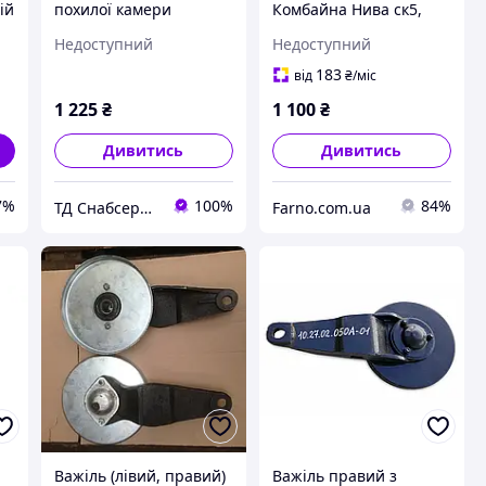
ій
похилої камери
Комбайна Нива ск5,
Дон-1500
Дон Правий/Лівий
Недоступний
Недоступний
нижнього валу похилої
камери 54-1-4-3-5
183
від
₴
/міс
1 225
₴
1 100
₴
Дивитись
Дивитись
7%
100%
84%
ТД Снабсервіс
Farno.com.ua
Важіль (лівий, правий)
Важіль правий з