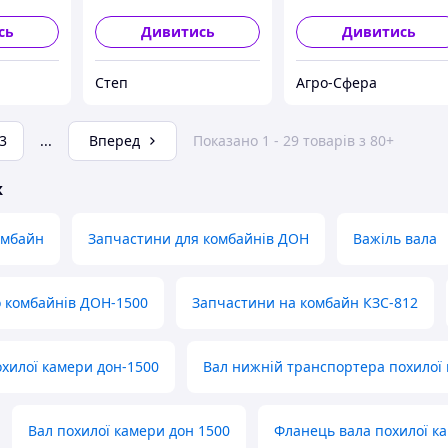
сь
Дивитись
Дивитись
Степ
Агро-Сфера
3
...
Вперед
Показано 1 - 29 товарів з 80+
ж
омбайн
Запчастини для комбайнів ДОН
Важіль вала
 комбайнів ДОН-1500
Запчастини на комбайн КЗС-812
хилої камери дон-1500
Вал нижній транспортера похилої
Вал похилої камери дон 1500
Фланець вала похилої к