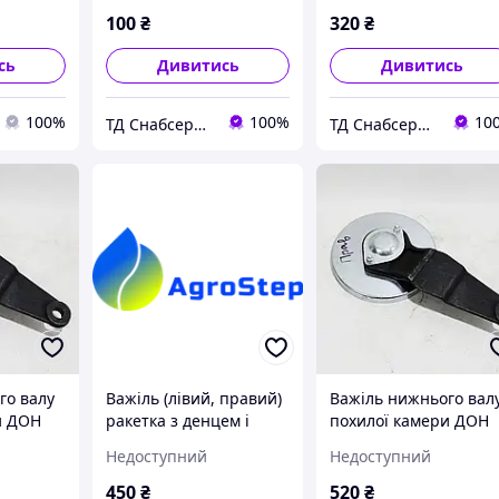
500,
100
₴
320
₴
сь
Дивитись
Дивитись
100%
100%
10
ТД Снабсервіс
ТД Снабсервіс
го валу
Важіль (лівий, правий)
Важіль нижнього вал
и ДОН
ракетка з денцем і
похилої камери ДОН
ий з
підшипником
1500/ НИВА лівий з
Недоступний
Недоступний
ипником
нижнього валу похилої
денцем і підшипнико
камери ДОН-1500А/Б.
10.27.02.050 А
450
₴
520
₴