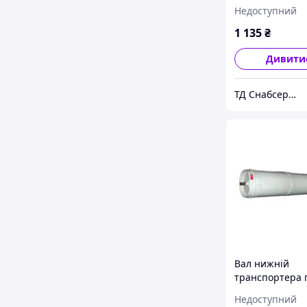
КЗС-1218 з 2015
Недоступний
1 135
₴
Дивити
ТД Снабсервіс
Вал нижній
транспортера 
камери в зборі
Недоступний
3518060-18310Б