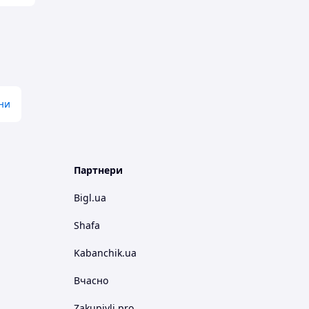
ни
Партнери
Bigl.ua
Shafa
Kabanchik.ua
Вчасно
Zakupivli.pro