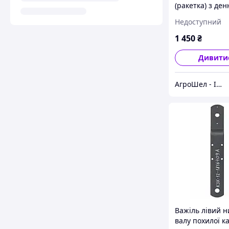
(ракетка) з де
валом спідньої
Недоступний
камери ДОН-15
1 450
₴
Дивити
АгроШел - Інтернет-магазин сільгоспзапчастин
Важіль лівий 
валу похилої к