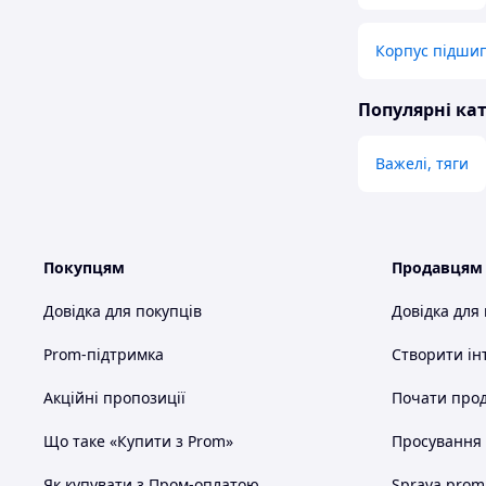
Корпус підшип
Популярні кат
Важелі, тяги
Покупцям
Продавцям
Довідка для покупців
Довідка для
Prom-підтримка
Створити ін
Акційні пропозиції
Почати прод
Що таке «Купити з Prom»
Просування в
Як купувати з Пром-оплатою
Sprava.prom