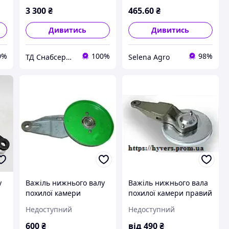
3 300
₴
465
.60
₴
Дивитись
Дивитись
0%
100%
98%
ТД Снабсервіс
Selena Agro
у
Важіль нижнього валу
Важіль нижнього вала
похилої камери
похилої камери правий
Дон-1500 (лівий)
Дон-1500, Нива
Недоступний
Недоступний
м
РСМ-10.27.02.050 А
10.27.02.050А-01
600
₴
від
490
₴