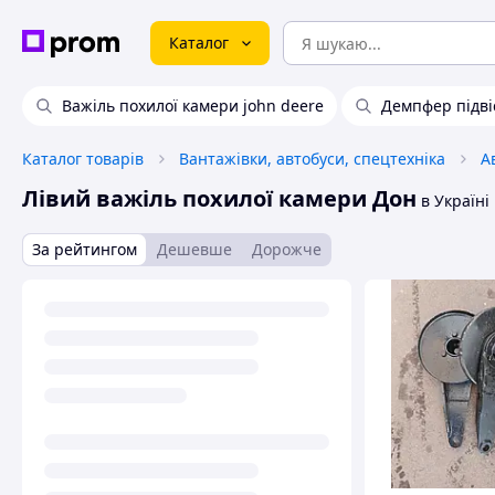
Каталог
Важіль похилої камери john deere
Демпфер підві
Каталог товарів
Вантажівки, автобуси, спецтехніка
А
Лівий важіль похилої камери Дон
в Україні
За рейтингом
Дешевше
Дорожче