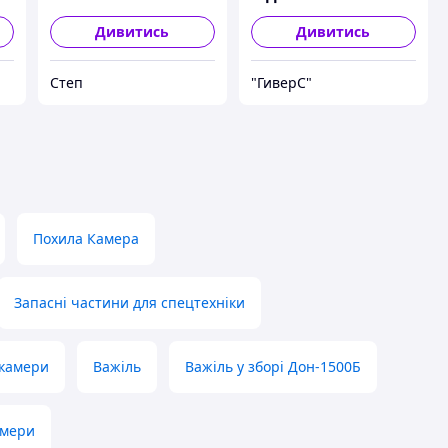
Дивитись
Дивитись
Степ
"ГиверС"
Похила Камера
Запасні частини для спецтехніки
 камери
Важіль
Важіль у зборі Дон-1500Б
амери