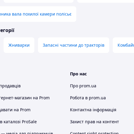
ника вала похилої камери полісьє
егорії
Жниварки
Запасні частини до тракторів
Комбай
Про нас
 продавців
Про prom.ua
тернет-магазин
на Prom
Робота в prom.ua
авати на Prom
Контактна інформація
 каталозі ProSale
Захист прав на контент
 — медіа для підприємців
Content right protection