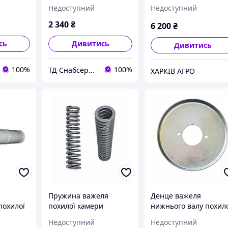
 р.в.
важелями) ДОН-1500
Недоступний
Недоступний
2 340
₴
6 200
₴
сь
Дивитись
Дивитись
100%
100%
ТД Снабсервіс
ХАРКІВ АГРО
Пружина важеля
Денце важеля
похилої
похилої камери
нижнього валу похил
Дон-1500
камери Дон-1500
Недоступний
Недоступний
 (без