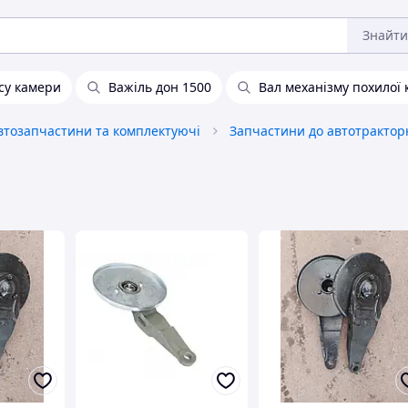
Знайти
су камери
Важіль дон 1500
Вал механізму похилої
втозапчастини та комплектуючі