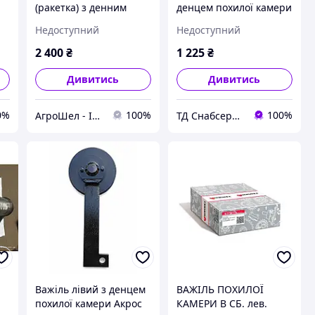
(ракетка) з денним
денцем похилої камери
ої
валом спідньої похилої
Дон-1500
Недоступний
Недоступний
камери Нива СК-5М за
шт.
2 400
₴
1 225
₴
Дивитись
Дивитись
0%
100%
100%
АгроШел - Інтернет-магазин сільгоспзапчастин
ТД Снабсервіс
Важіль лівий з денцем
ВАЖІЛЬ ПОХИЛОЇ
похилої камери Акрос
КАМЕРИ В СБ. лев.