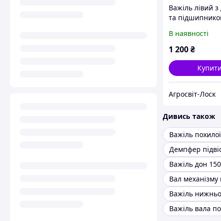
Важіль лівий з
та підшипнико
нижнього похи
В наявності
камери ДОН-1
РСМ-10.27.02.0
1 200
₴
Купит
Агросвіт-Лоск
Дивись також
Важіль дон 15