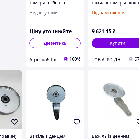
камери в зборі з
похилої камеры нижн
важелями 3518060-
(без важелів) |
Недоступний
Під замовлення
18300Б Дон-1500
3518060-18310
ДОН-1500Б, Акрос,
Вектор Україна
Ціну уточнюйте
9 621
.15
₴
Дивитись
Купити
100%
9
Агроснаб Плюс
ТОВ АГРО-ДНЕПР
 правий)
Важіль з денцем
Важіль із денним і