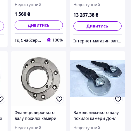
142.03.00.310
Недоступний
Недоступний
1 560
₴
13 267
.38
₴
Дивитись
Дивитись
100%
ТД Снабсервіс
Інтернет-магазин запчастин «Версатайл Україна»
Фланець верхнього
Важіль нижнього валу
ої
валу похилої камери
похилої камери Дон/
Дон-1500, лівий
НИВА (лівий)
Недоступний
Недоступний