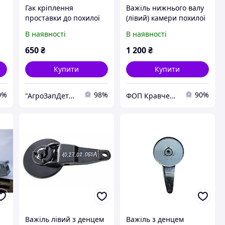
Гак кріплення
Важіль нижнього валу
проставки до похилої
(лівий) камери похилої
камери Дон лівий
Нива СК-5 54-1-4-3-6
В наявності
В наявності
(3518060-16426)
650
₴
1 200
₴
Купити
Купити
0%
98%
90%
"АгроЗапДетали" - интернет-магазин
ФОП Кравченко Ілля Володимирович
Важіль лівий з денцем
Важіль з денцем