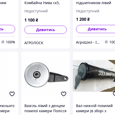
нним
Комбайна Нива ск5,
підшипником лівий
 похилої
Дон Правий/Лівий
нижнього вала похил
Недоступний
Недоступний
00А/Б
нижнього валу похилої
камери Ніва СК-5
камери 54-1-4-3-5
1 200
₴
1 100
₴
сь
Дивитись
Дивитись
100%
10
АгроШел - Інтернет-магазин сільгоспзапчастин
АГРОЛОСК
нижнього
Важіль лівий з денцем
Вал нижній похилий
амери
похилої камери Полісся
камери (в зборі з