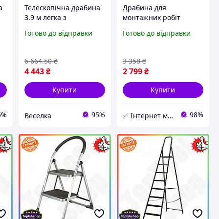
а
Телескопічна драбина
Драбина для
3.9 м легка з
монтажних робіт
з
навантаженням 150 кг
Drogo, 6 сходинки,
Готово до відправки
Готово до відправки
для роботи на висоті та
125кг розкладна
ремонту FLAME
алюмінієва драбина
E
для робіт на висоті
6 664
.50
₴
3 358
₴
4 443
₴
2 799
₴
Купити
Купити
5%
95%
98%
Веселка
✅ Інтернет магазин ➤ BOX TOOLS