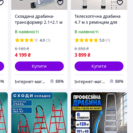
Складана драбина-
Телескопічна драбина
трансформер 2.1+2.1 м
4.7 м з ремінцем для
з ремінцем для
фіксації та
В наявності
В наявності
транспортування
перенесення
4.0
(1)
5.0
(1)
6 169
₴
6 350
₴
4 199
₴
3 899
₴
Купити
Купити
3%
88%
88%
Інтернет-магазин "Vel24"
Інтернет-магазин "Vel24"