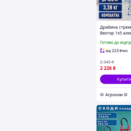
Драбина стрем
Вектор 1х5 алю
складна наван
Готово до відп
120 кг для мал
монтажних роб
223
від
₴
/міс
2 343
₴
2 226
₴
Купит
🌻 Агроном 🌻