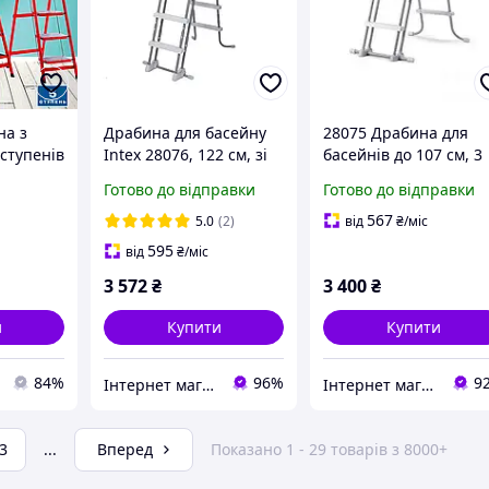
на з
Драбина для басейну
28075 Драбина для
ступенів
Intex 28076, 122 см, зі
басейнів до 107 см, 3
чі та
знімними щаблями, з
сходинки, без
Готово до відправки
Готово до відправки
майданчиком
майданчика, із
захистом
567
5.0
(2)
від
₴
/міс
595
від
₴
/міс
3 572
₴
3 400
₴
и
Купити
Купити
84%
96%
9
Інтернет магазин Маячок
Інтернет магазин S-Pool
3
...
Вперед
Показано 1 - 29 товарів з 8000+