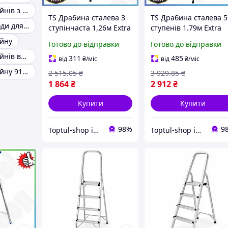
Сходи для басейнів з нержавіючої сталі
TS Драбина сталева 3
TS Драбина сталева 5
Пластикова сходи для басейну
ступінчаста 1,26м Extra
ступенів 1.79м Extra
Line FLORA переносні
Line FLORA для ремон
ейну
Готово до відправки
Готово до відправки
сходи для роботи та
та будівництва легкі
Сходи для басейнів висотою 76см Bestway 58046
будинку легкі сходи з
переносні сходи з
311
485
від
₴
/міс
від
₴
/міс
ручк SHT55_Q
нековзно SHT55_Q
Сходи для басейну 91 см
2 515
.05
₴
3 929
.85
₴
1 864
₴
2 912
₴
Купити
Купити
98%
9
Toptul-shop інтернет магазин
Toptul-shop інтернет магазин