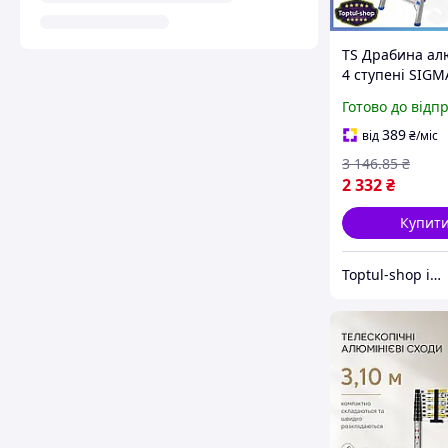
TS Драбина ал
4 ступені SIGM
Line для робот
Готово до відп
прибирання ле
сходи переносн
389
від
₴
/міс
протиковзким
3 146
.85
₴
SHT55_Q
2 332
₴
Купит
Toptul-shop інтернет магазин