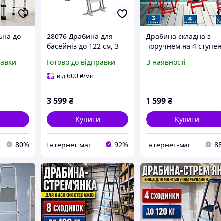
ьна до
28076 Драбина для
Драбина складна з
басейнів до 122 см, 3
поручнем на 4 ступен
нієві
сходинки, з
для будинку, дачі та
равки
Готово до відправки
В наявності
ому та
майданчиком, із
саду
ина
захистом
600
від
₴
/міс
2 щаблів
3 599
₴
1 599
₴
и
Купити
Купити
80%
92%
8
Інтернет магазин S-Pool
Інтернет-магазин "Vel24"