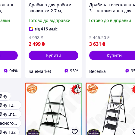
копічні
Драбина для роботи
Драбина телескопічн
,
заввишки 2.7 м,
3.1 м приставна для
ієві
однобічна алюмінієва.
дому та будівництва 
равки
Готово до відправки
Готово до відправки
рмер,
Розкладна драбина
неіржавкої сталі з
телескопічна
високим
416
від
₴
/міс
універсальна з
навантаженням FLAM
4 998
₴
5 446
.50
₴
т
широкими сходинками
2 499
₴
3 631
₴
и
Купити
Купити
94%
93%
9
SaleMarket
Веселка
ейну
Сходи для басейну 122 см
Сходи для басейну Intex
Сходи для каркасного басейну
йну 132