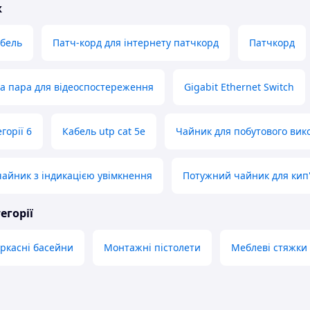
ж
бель
Патч-корд для інтернету патчкорд
Патчкорд
а пара для відеоспостереження
Gigabit Ethernet Switch
горії 6
Кабель utp cat 5e
Чайник для побутового вик
айник з індикацією увімкнення
Потужний чайник для кип'
егорії
ркасні басейни
Монтажні пістолети
Меблеві стяжки 