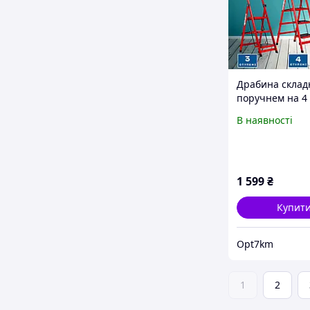
Драбина склад
поручнем на 4 
для будинку, да
В наявності
саду
1 599
₴
Купит
Opt7km
1
2