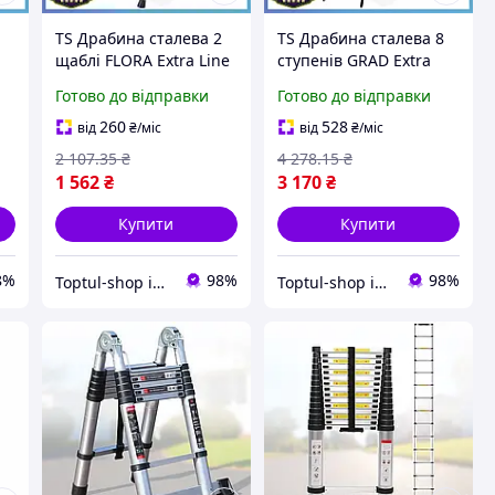
TS Драбина сталева 2
TS Драбина сталева 8
щаблі FLORA Extra Line
ступенів GRAD Extra
ту
1.00м переносні сходи
Line для ремонту та
Готово до відправки
Готово до відправки
для дому та саду з
прибирання легкі
нековзними сходами
переносні сходи з
260
528
від
₴
/міс
від
₴
/міс
SHT55_Q
епоксидним покри
2 107
.35
₴
4 278
.15
₴
SHT55_Q
1 562
₴
3 170
₴
Купити
Купити
8%
98%
98%
Toptul-shop інтернет магазин
Toptul-shop інтернет магазин