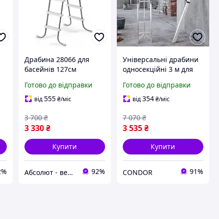
Драбина 28066 для
Універсальні драбини
басейнів 127см
односекційні 3 м для
будівництва з
Готово до відправки
Готово до відправки
навантаженням до 150
кг
555
354
від
₴
/міс
від
₴
/міс
3 700
₴
7 070
₴
3 330
₴
3 535
₴
Купити
Купити
2%
92%
91%
Абсолют - великий асортимент товарів для дому ФОП Черевко Євген Володимирович
CONDOR