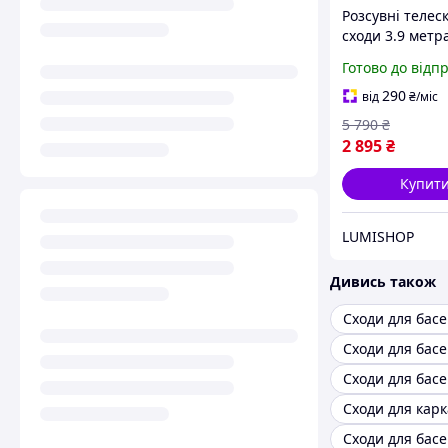
Розсувні телес
сходи 3.9 метра
складні алюмін
Готово до відп
сходи трансфо
драбини для
290
від
₴
/міс
монтажних та
5 790
₴
побутових робі
2 895
₴
Купит
LUMISHOP
Дивись також
Сходи для бас
Сходи для басе