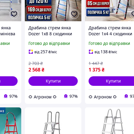
 янка
Драбина стрем янка
Драбина стрем янка
мінієва
Dozer 1х8 8 сходинки
Dozer 1х4 4 сходинки
таження
алюмінієва складна
алюмінієва складна
равки
Готово до відправки
Готово до відправки
ярних і
навантаження 120 кг
навантаження 120 кг
іт
для малярних і
для малярних і
257
138
від
₴
/міс
від
₴
/міс
монтажних робіт
монтажних робіт
2 703
₴
1 447
₴
2 568
₴
1 375
₴
и
Купити
Купити
97%
97%
9
🌻 Агроном 🌻
🌻 Агроном 🌻