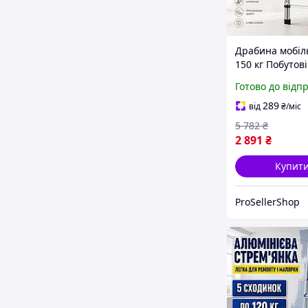
Драбина мобіл
150 кг Побутові
драбини алюмі
Готово до відп
Драбина для д
ремонту Драб
289
від
₴
/міс
алюмінієва
5 782
₴
телескопічна 1
2 891
₴
Купит
ProSellerShop