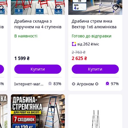
Драбина складна з
Драбина стрем янка
ів
поручнем на 4 ступенів
Вектор 1х6 алюмінієва
для будинку, дачі та
складна навантаження
В наявності
Готово до відправки
саду
120 кг для малярних і
монтажних робіт
262
від
₴
/міс
2 763
₴
1 599
₴
2 625
₴
Купити
Купити
8%
83%
97%
Інтернет-магазин "Віп-феєрверк"
🌻 Агроном 🌻