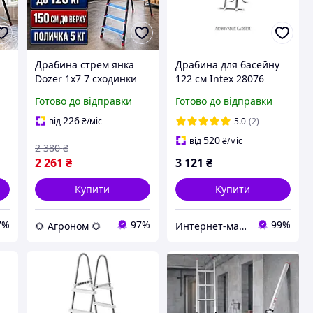
Драбина стрем янка
Драбина для басейну
Dozer 1х7 7 сходинки
122 см Intex 28076
алюмінієва складна
(28073) сіра, зі
Готово до відправки
Готово до відправки
навантаження 120 кг
знімними щаблями, з
для малярних і
майданчиком
226
від
₴
/міс
5.0
(2)
монтажних робіт
520
від
₴
/міс
2 380
₴
2 261
₴
3 121
₴
Купити
Купити
7%
97%
99%
🌻 Агроном 🌻
Интернет-магазин "Intex-ua"