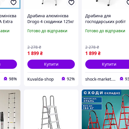
юмінієва
Драбина алюмінієва
Драбина для
A Extra
Drogo 4 сходинки 125кг
господарських робіт
и та
розкладна драбина для
Drogo, 4 сходинки,
равки
Готово до відправки
Готово до відправки
гкі
монтажних робіт
125кг драбина для
і з
монтажних робіт
и
2 278
₴
2 278
₴
1 899
₴
1 899
₴
и
Купити
Купити
98%
92%
9
Kuvalda-shop
shock-market.in.ua