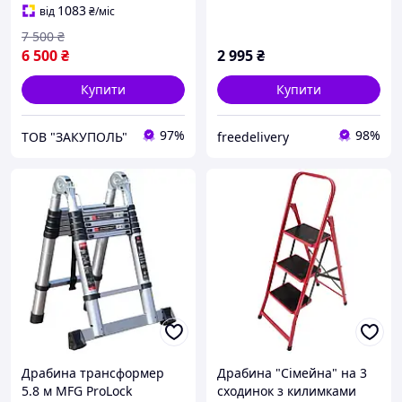
1083
від
₴
/міс
7 500
₴
6 500
₴
2 995
₴
Купити
Купити
97%
98%
ТОВ "ЗАКУПОЛЬ"
freedelivery
Драбина трансформер
Драбина "Сімейна" на 3
5.8 м MFG ProLock
сходинок з килимками