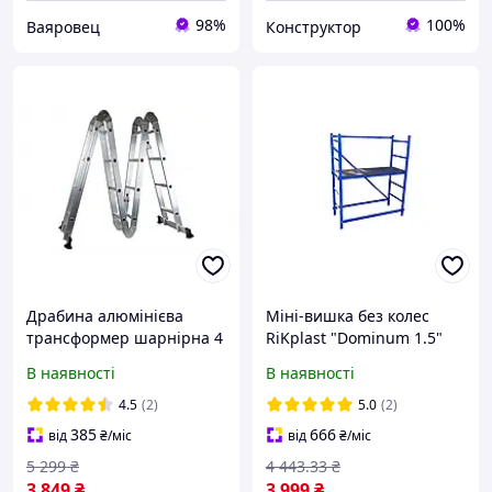
98%
100%
Ваяровец
Конструктор
Драбина алюмінієва
Міні-вишка без колес
трансформер шарнірна 4
RiKplast "Dominum 1.5"
секції GUT MEISTER з
1500 х 1250 х 500 мм
В наявності
В наявності
платформою 16 сходинок
синій
висотою 4.6 м
4.5
(2)
5.0
(2)
385
666
від
₴
/міс
від
₴
/міс
5 299
₴
4 443
.33
₴
3 849
₴
3 999
₴