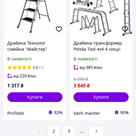
Драбина Технолог
Драбина-трансформер
сімейна "Майстер"
Polska Tool 4x4 4 секції
посилена 4 ступені 29557
алюмінієва розкладна 12
В наявності
В наявності
сходинок висотою 4.6 м
385
5.0
(1)
від
₴
/міс
220
від
₴
/міс
5 299
₴
1 317
₴
3 849
₴
Купити
Купити
92%
90%
ProTools
Vash-maister
1
2
3
...