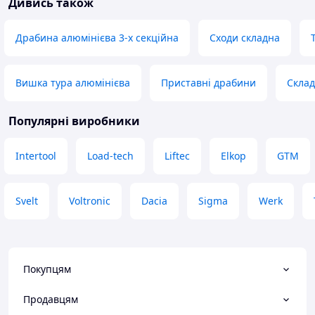
Дивись також
Метал дешевий але наче витримує
Якість відміна
навантаження нормально .
Недоліки
Прийшла з дефектом зверху,
Недоліків пока н
Драбина алюмінієва 3-х секційна
Сходи складна
помʼятий метал. На роботу не
впливає, але стан вже не новий.
Переваги
Вишка тура алюмінієва
Приставні драбини
Склад
Ціна
Недоліки
Популярні виробники
Дефект
Intertool
Load-tech
Liftec
Elkop
GTM
Svelt
Voltronic
Dacia
Sigma
Werk
Покупцям
Продавцям