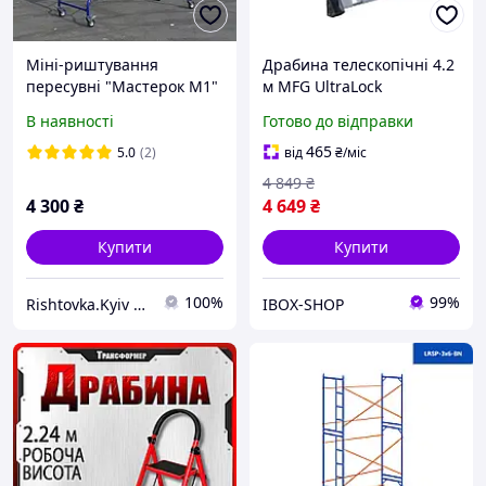
Міні-риштування
Драбина телескопічні 4.2
пересувні "Мастерок М1"
м MFG UltraLock
(робоча висота до 3,2 м)
трансформер
В наявності
Готово до відправки
465
5.0
(2)
від
₴
/міс
4 849
₴
4 300
₴
4 649
₴
Купити
Купити
100%
99%
Rishtovka.Kyiv - виробник будівельних риштувань у Києві
IBOX-SHOP