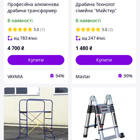
Професійна алюмінієва
Драбина Технолог
драбина-трансформер
сімейна "Майстер"
"Олімп" 4х4, 4.7 м (EN131)
посилена 5 щаблів 29558
В наявності
В наявності
5.0
(1)
5.0
(2)
783
247
від
₴
/міс
від
₴
/міс
4 700
₴
1 480
₴
Купити
Купити
94%
99%
VAYARA
Mastar