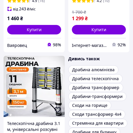
4.9
(16)
4.2
(10)
243
від
₴
/міс
1 700
₴
1 460
₴
1 299
₴
Купити
Купити
98%
92%
Ваяровец
Інтернет-магазин "FenixShops"
Дивись також
Драбина алюмінієва
Драбина телескопічна
Драбина трансформер
Драбини-трансформери
Сходи на горище
Сходи трансформер 4х4
Стремянка для квартири
Телескопічна драбина 3.1
м, універсальні розсувні
Драбини для будинку