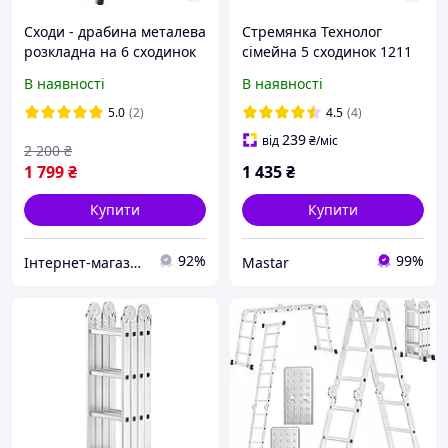
Сходи - драбина металева
Стремянка Технолог
розкладна на 6 сходинок
сімейна 5 сходинок 1211
В наявності
В наявності
5.0
(2)
4.5
(4)
239
від
₴
/міс
2 200
₴
1 799
₴
1 435
₴
Купити
Купити
92%
99%
Інтернет-магазин "FenixShops"
Mastar