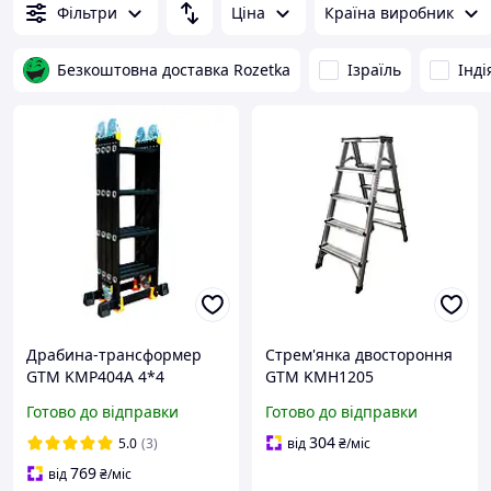
Фільтри
Ціна
Країна виробник
Безкоштовна доставка Rozetka
Ізраїль
Інді
Драбина-трансформер
Стрем'янка двостороння
GTM KMP404A 4*4
GTM KMH1205
алюмінієва, 4.6 м
алюмінієва, 5 сходинок
Готово до відправки
Готово до відправки
980 мм (KMH1205)
304
5.0
(3)
від
₴
/міс
769
від
₴
/міс