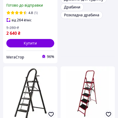
сходи трансформер,
Готово до відправки
Драбини
складна алюмінієва
драбина для дому, саду
4.8
(5)
Розкладна драбина
264
від
₴
/міс
5 280
₴
2 640
₴
Купити
96%
МегаСтор