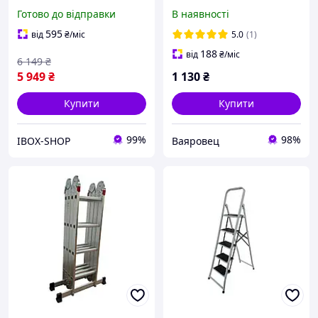
посилена 150 кг
Готово до відправки
В наявності
595
від
₴
/міс
5.0
(1)
188
від
₴
/міс
6 149
₴
5 949
₴
1 130
₴
Купити
Купити
99%
98%
IBOX-SHOP
Ваяровец