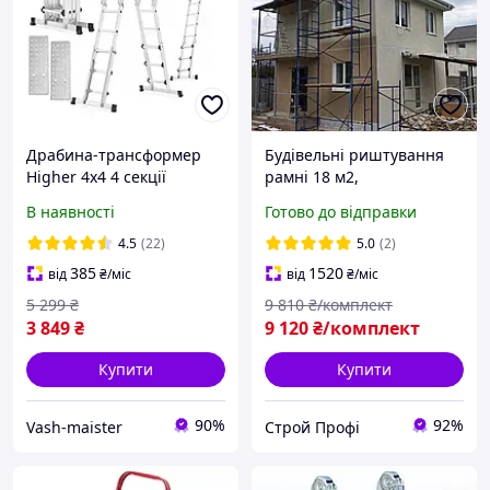
Драбина-трансформер
Будівельні риштування
Higher 4x4 4 секції
рамні 18 м2,
платформа алюмінієва
комплектація 6 х 3 м
В наявності
Готово до відправки
розкладна 16 сходинок
діаметр труби 42 мм
висотою 4.6 м
4.5
(22)
5.0
(2)
385
1520
від
₴
/міс
від
₴
/міс
5 299
₴
9 810
₴/комплект
3 849
₴
9 120
₴/комплект
Купити
Купити
90%
92%
Vash-maister
Строй Профi