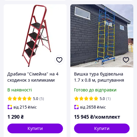
Драбина "Сімейна" на 4
Вишка тура будівельна
сходинок з килимками
1.7 х 0.8 м, риштування
на колесах 3+1 риштовка
В наявності
Готово до відправки
5.0
(5)
5.0
(1)
215
2658
від
₴
/міс
від
₴
/міс
1 290
₴
15 945
₴/комплект
Купити
Купити