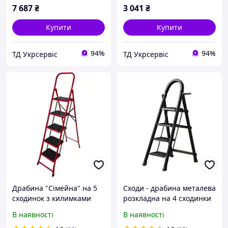
7 687
₴
3 041
₴
Купити
Купити
94%
94%
ТД Укрсервіс
ТД Укрсервіс
Драбина "Сімейна" на 5
Сходи - драбина металева
сходинок з килимками
розкладна на 4 сходинки
В наявності
В наявності