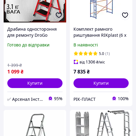
Драбина одностороння
Комплект рамного
для ремонту DroGo
риштування RIKplast (6 х
101849 125 кг 3 сходинки
3 м) синій
Готово до відправки
В наявності
сталева драбина для
ремонту квартири
5.0
(1)
1306
від
₴
/міс
1 399
₴
1 099
₴
7 835
₴
Купити
Купити
95%
100%
✅ Арсенал Інструменту
РІК-ПЛАСТ