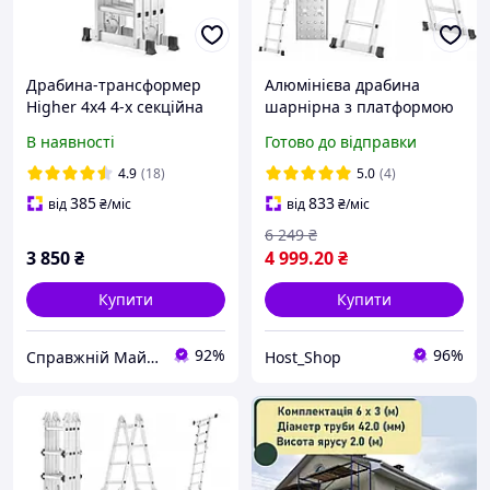
Драбина-трансформер
Алюмінієва драбина
Higher 4x4 4-х секційна
шарнірна з платформою
платформа алюмінієва
HIGHER 4х3 Драбина-
В наявності
Готово до відправки
розкладна 16 сходинок
трансформер
висотою 4.6 м
багатофункціональна
4.9
(18)
5.0
(4)
універсальна
385
833
від
₴
/міс
від
₴
/міс
6 249
₴
3 850
₴
4 999
.20
₴
Купити
Купити
92%
96%
Справжній Майстер
Host_Shop