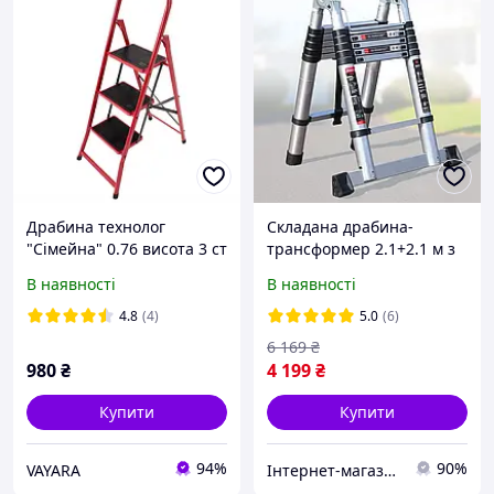
Драбина технолог
Складана драбина-
"Сімейна" 0.76 висота 3 ст
трансформер 2.1+2.1 м з
6 кг
ремінцем для
В наявності
В наявності
транспортування
4.8
(4)
5.0
(6)
6 169
₴
980
₴
4 199
₴
Купити
Купити
94%
90%
VAYARA
Інтернет-магазин інструментів "ASSUR"