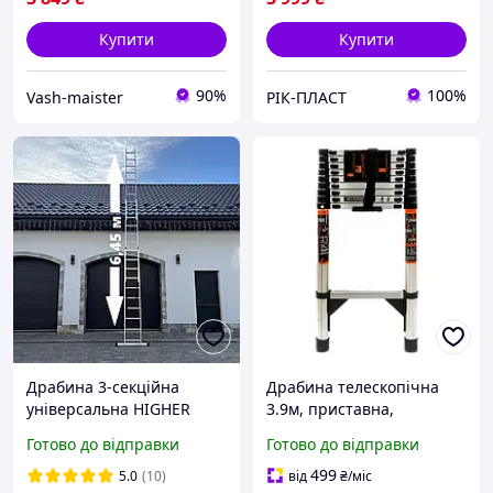
Купити
Купити
90%
100%
Vash-maister
РІК-ПЛАСТ
Драбина 3-секційна
Драбина телескопічна
універсальна HIGHER
3.9м, приставна,
3х10 | 6,45 м
нержавіюча сталь
Готово до відправки
Готово до відправки
499
5.0
(10)
від
₴
/міс