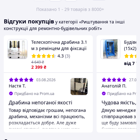
Показано 1 - 29 товарів з 8000+
Відгуки покупців
у категорії «Риштування та інші
конструкції для ремонтно-будівельних робіт»
Телескопічна драбина 3.1
Будівел
м з ремінцем для фіксації
(15х2).
та перенесення
4.3
(3)
4 649
₴
від
7 7
2 399
₴
03.08.2026
27.07
Настя Т.
Анатолій П.
+
4
Придбано на Prom.ua
Придбано на Pro
Драбина непоганої якості
Чудова якість,
Товар відповідає грошам, непогана
Дякую менеджеру
драбина, механізми всі працюють,
співпрацював зм
розкладається добре. Але дуже
ще буду замовлят
високі ступені, людям з низьким
бистру доставку
зростом буде важкувато залізти.
Переваги