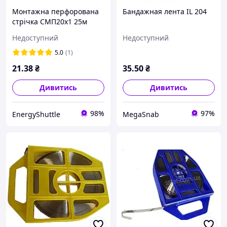
Монтажна перфорована
Бандажная лента IL 204
стрічка СМП20х1 25м
TNSy для прокладання
Недоступний
Недоступний
кабелю та оснастки
5.0
(1)
21
.38
₴
35
.50
₴
Дивитись
Дивитись
98%
97%
EnergyShuttle
MegaSnab