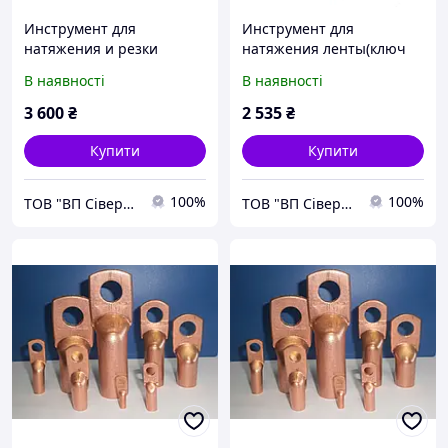
Инструмент для
Инструмент для
натяжения и резки
натяжения ленты(ключ
бандажной ленты ИНХ-01
для монтажа бандажной
В наявності
В наявності
ленты) ИНВ-01(Sicame
PINF)
3 600
₴
2 535
₴
Купити
Купити
100%
100%
ТОВ "ВП Сіверсталь"
ТОВ "ВП Сіверсталь"