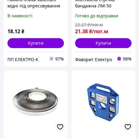
мідні під опресовування
бандажна ЛМ-50
СБо-201025 20х1,0 (25м
В наявності
Готово до відправки
бухта)
22
.27
₴/пог.м
18
.12
₴
21
.38
₴/пог.м
Купити
Купити
97%
98%
ПП ЕЛЕКТРО-К
Фаворит Електро