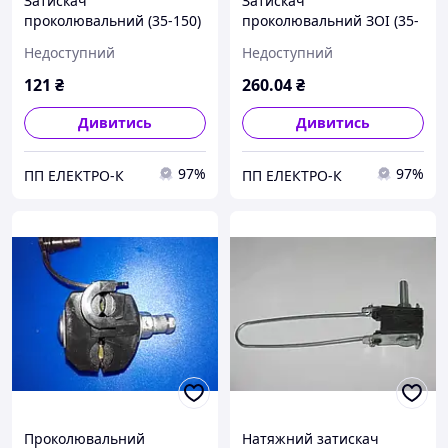
Затискач
Затискач
проколювальний (35-150)
проколювальний ЗОІ (35-
(6-35)
150) (35-150)
Недоступний
Недоступний
121
₴
260
.04
₴
Дивитись
Дивитись
97%
97%
ПП ЕЛЕКТРО-К
ПП ЕЛЕКТРО-К
Проколювальний
Натяжний затискач