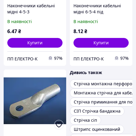
Наконечники кабельні
Наконечники кабельні
мідні 4-5-3
мідні 6-5-4 під
опресування
В наявності
В наявності
6
.47
₴
8
.12
₴
Купити
Купити
97%
97%
ПП ЕЛЕКТРО-К
ПП ЕЛЕКТРО-К
Дивись також
Стрічка монтажна перфоров
Монтажна стрічка для кабел
Стрічка примикання для покр
СІП Стрічка бандажна
Стрічка сіп
Штрипс оцинкований