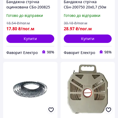
Бандажна стрічка
Бандажна стрічка
оцинкована СБо-200825
СБн-200750 20х0,7 (50м
20х0,8 (10м бухта)
бухта) нержавіюча сталь
Готово до відправки
Готово до відправки
AISI201
18
.54
₴/пог.м
30
.18
₴/пог.м
17
.80
₴/пог.м
28
.97
₴/пог.м
Купити
Купити
98%
98%
Фаворит Електро
Фаворит Електро