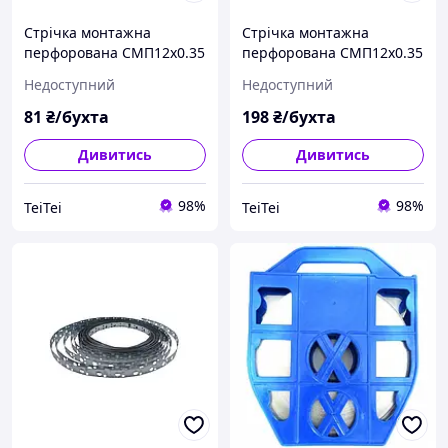
Стрічка монтажна
Стрічка монтажна
перфорована СМП12х0.35
перфорована СМП12х0.35
10м Ny95503478
25м Ny95503479
Недоступний
Недоступний
81
₴/бухта
198
₴/бухта
Дивитись
Дивитись
98%
98%
TeiTei
TeiTei