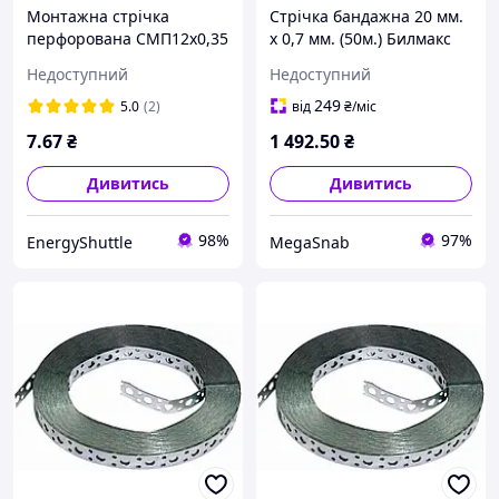
Монтажна стрічка
Стрічка бандажна 20 мм.
перфорована СМП12х0,35
х 0,7 мм. (50м.) Билмакс
25м TNSy для
Недоступний
Недоступний
прокладання кабелю та
СІП
249
5.0
(2)
від
₴
/міс
7
.67
₴
1 492
.50
₴
Дивитись
Дивитись
98%
97%
EnergyShuttle
MegaSnab