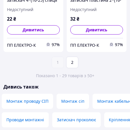
затискач 4*(16-25) спиця
затискач пластина 2*(16-
25)
Недоступний
Недоступний
22
₴
32
₴
Дивитись
Дивитись
97%
97%
ПП ЕЛЕКТРО-К
ПП ЕЛЕКТРО-К
1
2
Показано 1 - 29 товарів з 50+
Дивись також
Монтаж проводу СІП
Монтаж сіп
Монтаж кабель
Проводи монтажні
Затискач проколює
Кріплення