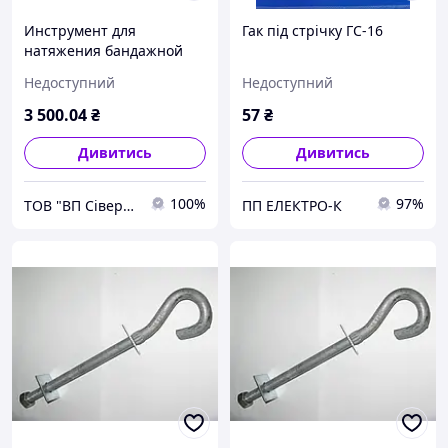
Инструмент для
Гак під стрічку ГС-16
натяжения бандажной
ленты ИНC-20 Sicame PCL
Недоступний
Недоступний
3 500
.04
₴
57
₴
Дивитись
Дивитись
100%
97%
ТОВ "ВП Сіверсталь"
ПП ЕЛЕКТРО-К