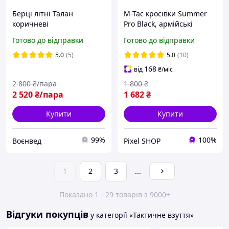
Берці літні Талан
M-Tac кросівки Summer
коричневі
Pro Black, армійські
кросівки чорні, чоловічі
Готово до відправки
Готово до відправки
кросівки літні, тактичні
кросівки
5.0
(5)
5.0
(10)
168
від
₴
/міс
2 800
₴/пара
1 800
₴
2 520
₴/пара
1 682
₴
Купити
Купити
99%
100%
Воєнвед
Pixel SHOP
1
2
3
...
Показано 1 - 29 товарів з 9000+
Відгуки покупців
у категорії «Тактичне взуття»