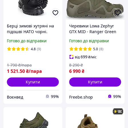
Берці зимові хутряні на
Черевики Lowa Zephyr
підошві НАТО чорні.
GTX MID - Ranger Green
тактичні берці
Готово до відправки
Готово до відправки
демісезонні
4.8
(9)
5.0
(8)
699
від
₴
/міс
1 790
₴/пара
8 290
₴
1 521
.50
₴/пара
6 990
₴
Купити
Купити
99%
99%
Воєнвед
Freebe.shop