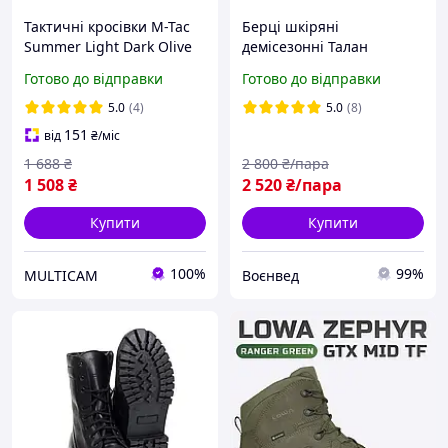
Тактичні кросівки М-Тас
Берці шкіряні
Summer Light Dark Olive
демісезонні Талан
літні легкі дихаючі (36-47
коричневі
Готово до відправки
Готово до відправки
розмір)
5.0
(4)
5.0
(8)
151
від
₴
/міс
1 688
₴
2 800
₴/пара
1 508
₴
2 520
₴/пара
Купити
Купити
100%
99%
MULTICAM
Воєнвед