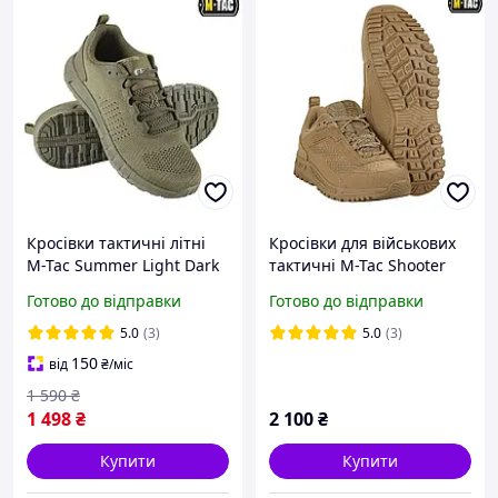
Кросівки тактичні літні
Кросівки для військових
M-Tac Summer Light Dark
тактичні M-Tac Shooter
Olive чоловічі та жіночі
Coyote чоловіче якісне
Готово до відправки
Готово до відправки
легкі ,сітка, для
військове взуття М-Так,
військових
койот
5.0
(3)
5.0
(3)
150
від
₴
/міс
1 590
₴
1 498
₴
2 100
₴
Купити
Купити