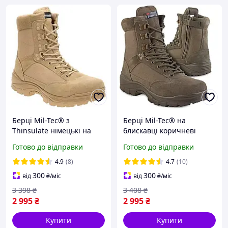
Берці Mil-Tec® з
Берці Mil-Tec® на
Thinsulate німецькі на
блискавці коричневі
блискавці койот тактичні
тактичні німецькі для
Готово до відправки
Готово до відправки
для ЗСУ (37-46 розмір)
військових (37-46 розмір)
4.9
(8)
4.7
(10)
300
300
від
₴
/міс
від
₴
/міс
3 398
₴
3 408
₴
2 995
₴
2 995
₴
Купити
Купити