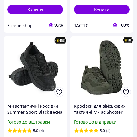
Купити
Купити
99%
100%
Freebe.shop
TACTIC
M-Tac тактичні кросівки
Кросівки для військових
Summer Sport Black весна
тактичні M-Tac Shooter
літо легкі дихаючі для
Olive чоловіче якісне
Готово до відправки
Готово до відправки
військових та
військове взуття М-Так,
повсякденного носіння
колір оливковий
5.0
(4)
5.0
(4)
(40-47 розмір)