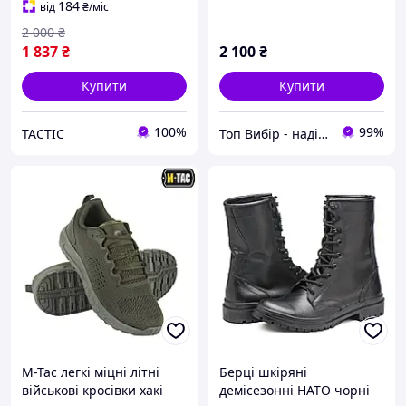
184
від
₴
/міс
2 000
₴
1 837
₴
2 100
₴
Купити
Купити
100%
99%
TACTIC
Топ Вибір - надійний магазин, перевірений часом
M-Tac легкі міцні літні
Берці шкіряні
військові кросівки хакі
демісезонні НАТО чорні