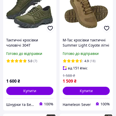
Тактичні кросівки
M-Tac кросівки тактичні
чоловічі 304Т
Summer Light Coyote літні
дихаючі сітка для
Готово до відправки
Готово до відправки
військових
(40,41,42,43,44,45,46,47
5.0
(7)
4.9
(18)
розмір)
151
від
₴
/міс
1 588
₴
1 600
₴
1 509
₴
Купити
Купити
100%
100%
Шнурки та Берці
Hameleon Sever