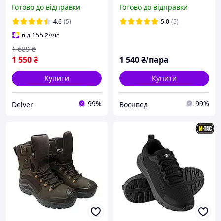
сітка Summer Light Army
Готово до відправки
Готово до відправки
4.6
(5)
5.0
(5)
155
від
₴
/міс
1 689
₴
1 550
₴
1 540
₴/пара
Купити
Купити
99%
99%
Delver
Воєнвед