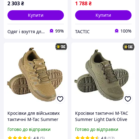
2 303
₴
1 788
₴
Купити
Купити
99%
100%
Одяг і взуття для рибалок і мисливців, спецодяг від виробника
TACTIC
Кросівки для військових
Кросівки тактичні M-TAC
тактичні M-Tac Summer
Summer Light Dark Olive
Sport Coyote чоловіче
(40,41,42,43,44,45,46,47р)
Готово до відправки
Готово до відправки
якісне військове взуття
М-Так, койот
4.8
(5)
4.8
(12)