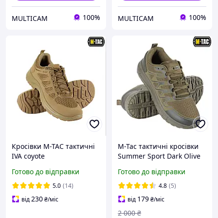
100%
100%
MULTICAM
MULTICAM
Кросівки M-TAC тактичні
M-Tac тактичні кросівки
IVA coyote
Summer Sport Dark Olive
(40,41,42,43,44,45,46,47р)
весна літо,легкі дихаючі
Готово до відправки
Готово до відправки
для військових та
повсякденного носіння
5.0
(14)
4.8
(5)
(36-47 розміри)
230
179
від
₴
/міс
від
₴
/міс
2 000
₴