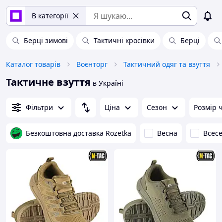
В категорії
Берці зимові
Тактичні кросівки
Берці
Каталог товарів
Воєнторг
Тактичний одяг та взуття
Тактичне взуття
в Україні
Фільтри
Ціна
Сезон
Розмір 
Безкоштовна доставка Rozetka
Весна
Всес