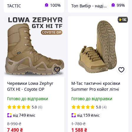
100%
99%
TACTIC
Топ Вибір - надійний магазин, перевірений часом
Черевики Lowa Zephyr
M-Tac тактичні кросівки
GTX HI - Coyote OP
Summer Pro койот літні
тактичні берці
полегшені військові
Готово до відправки
Готово до відправки
демісезонні
(39,40,41,4243,,44,45,46,47
розміри )
5.0
(6)
5.0
(4)
749
159
від
₴
/міс
від
₴
/міс
8 990
₴
1 780
₴
7 490
₴
1 588
₴