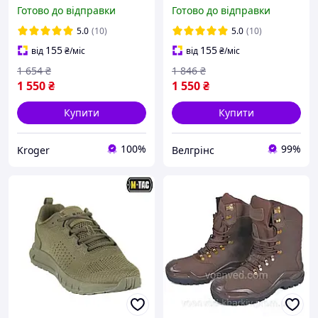
польові військові
Summer Light Army Olive
Готово до відправки
Готово до відправки
кросівки Summer Light
Dark Olive
5.0
(10)
5.0
(10)
155
155
від
₴
/міс
від
₴
/міс
1 654
₴
1 846
₴
1 550
₴
1 550
₴
Купити
Купити
100%
99%
Kroger
Велгрінс