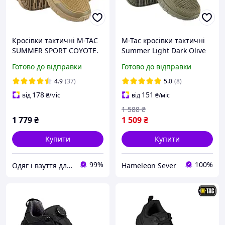
Кросівки тактичні M-TAC
M-Tac кросівки тактичні
SUMMER SPORT COYOTE.
Summer Light Dark Olive
40,41,42,43,44,45,46,47р
літні дихаючі сітка для
Готово до відправки
Готово до відправки
військових (36-47 розмір)
4.9
(37)
5.0
(8)
178
151
від
₴
/міс
від
₴
/міс
1 588
₴
1 779
₴
1 509
₴
Купити
Купити
99%
100%
Одяг і взуття для рибалок і мисливців, спецодяг від виробника
Hameleon Sever