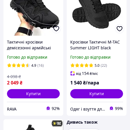
Тактичні кросівки
Кросівки Тактичні M-TAC
демісезонні армійські
Summer LIGHT black
чорні з натуральної
(40,41,42,43,44,45,46)
Готово до відправки
Готово до відправки
шкіри військові кросівки
на мембрані CORDURA
4.9
(16)
5.0
(22)
100D GORE-TEX
154
від
₴
/міс
4 098
₴
2 049
₴
1 540
₴/пара
Купити
Купити
92%
99%
RAVA
Одяг і взуття для рибалок і мисливців, спецодяг від виробника
Дивись також