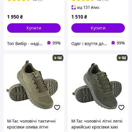
151
від
₴
/міс
1 950
₴
1 510
₴
Купити
Купити
99%
99%
Топ Вибір - надійний магазин, перевірений часом
Одяг і взуття для рибалок і мисливців, спецодяг від виробника
M-Tac чоловічі тактичні
M-Tac чоловічі літні легкі
кросівки олива літні
армійські кросівки хакі