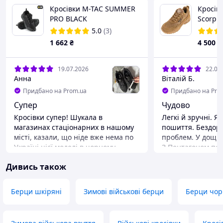
Кросівки M-TAC SUMMER
Кросів
PRO BLACK
Scorpio
(40,41,42,43,44,45,46,47)
Coyote 
5.0
(3)
K15047
1 662
₴
4 500
₴
19.07.2026
22.06
Анна
Віталій Б.
Придбано на Prom.ua
Придбано на Pro
Супер
Чудово
Кросівки супер! Шукала в
Легкі й зручні. Я
магазинах стаціонарних в нашому
пошиття. Бездор
місті, казали, що ніде вже нема по
проблем. У дощ і п
Україні цієї моделі в чорному
З Пентагоном по
кольорі. Знайшла тут, брала
років тому (штани
Дивись також
чоловіку в подарунок. Він дуже
жодного разу не
задоволений! Якість на висоті! Ще й
скаржитися на ви
в подарунок поклали шнурки 🤩
(служили довго й 
Берци шкіряні
Зимові військові берци
Берци чор
Також хочу відмітити роботу
Сподіваюся, що т
продавця. Дуже швидко відповіли,
разу. Окремо дяк
відправили прям одразу, дуже
актуальний опис,