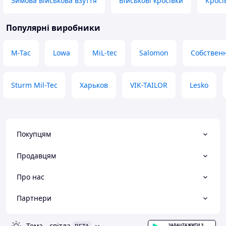
Зимова військова взуття
Військові кросівки
Кросі
ввічливий. Безмежно дякую та
оперативну відпр
бажаю багато гарних покупців ☺️
Переваги
Переваги
Зручність, якість
Популярні виробники
Швидка доставка, висока якість,
(місто/бездоріжж
наявність товару, прекрасний
вигляд
M-Tac
Lowa
MiL-tec
Salomon
Собствен
продавець
Недоліки
Недоліки
Немає
Нема
Sturm Mil-Tec
Харьков
VIK-TAILOR
Lesko
Покупцям
Продавцям
Про нас
Партнери
Тема
-
світла