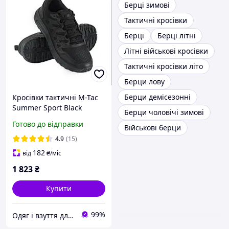
Берці зимові
Тактичні кросівки
Берці
Берці літні
Літні військові кросівки
Тактичні кросівки літо
Берци лову
Берци демісезонні
Кросівки тактичні M-Tac
Summer Sport Black
Берци чоловічі зимові
(40.41.42.43.44.45.46.47р)
Готово до відправки
Військові берци
4.9
(15)
182
від
₴
/міс
1 823
₴
Купити
99%
Одяг і взуття для рибалок і мисливців, спецодяг від виробника