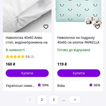
Наволочка 40х60 Аква-
Наволочка на подушку
стоп, водонепроникна на
40х60 см хлопок PAPAELLA
блискавці
бязь ранфорс панда м'ята
В наявності
Готово до відправки
натуральна тканина
бавовна
5.0
(2)
160
₴
119
₴
Купити
Купити
99%
96%
Українські наматрацники
Boka
1
2
3
...