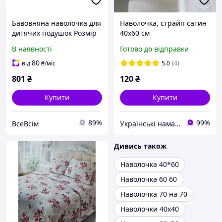
Бавовняна наволочка для
Наволочка, страйп сатин
дитячих подушок Розмір
40х60 см
40х60 см Висока якість,
В наявності
Готово до відправки
приємно м'яка і легка в
догляді. З різним
80
від
₴
/міс
5.0
(4)
дизайном. Ідеальн
801
₴
120
₴
Купити
Купити
89%
99%
ВсеВсім
Українські наматрацники
Дивись також
Наволочка 40*60
Наволочка 60 60
Наволочка 70 на 70
Наволочки 40х40