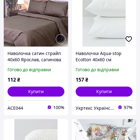
Наволочка сатин страйп
Наволочка Аqua-stop
40х60 Ярослав, сатинова
Ecotton 40х60 см
наволочка Коричнева
водонепроникна на
Готово до відправки
Готово до відправки
блискавці біла
112
₴
157
₴
Купити
Купити
100%
97%
ACE044
Укртекс Український текстиль від Харківського виробника