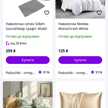
Наволочка сатин Silken
Наволочка бязева
SoundSleep графіт 40х60
Monochrom White
см
SoundSleep біла 40х60 см
Готово до відправки
Готово до відправки
26
від
₴
/міс
259
₴
125
₴
Купити
Купити
91%
91%
Podushki - інтернет-магазин Подушки
Podushki - інтернет-магазин Подушки