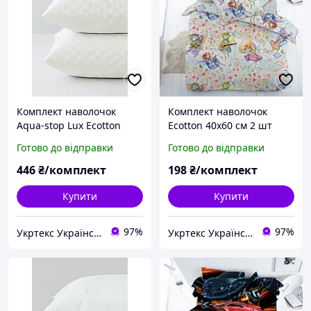
Комплект наволочок
Комплект наволочок
Аqua-stop Lux Ecotton
Ecotton 40х60 см 2 шт
40х60 см 2 шт
дитяча Феї чарівниці
Готово до відправки
Готово до відправки
водонепроникний на
рожево-блакитний
блискавці білий
446
₴/комплект
198
₴/комплект
Купити
Купити
97%
97%
Укртекс Український текстиль від Харківського виробника
Укртекс Український текстиль від Харківського виробника