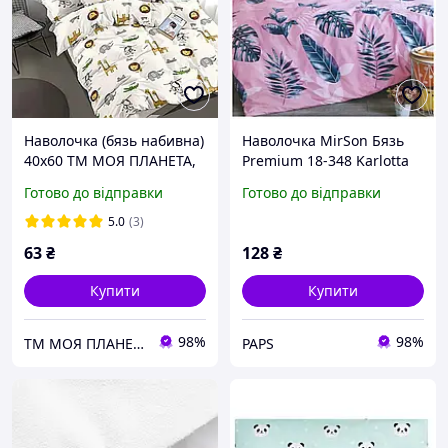
Наволочка (бязь набивна)
Наволочка MirSon Бязь
40х60 ТМ МОЯ ПЛАНЕТА,
Premium 18-348 Karlotta
К446
40х60 (2200001131484) p
Готово до відправки
Готово до відправки
5.0
(3)
63
₴
128
₴
Купити
Купити
98%
98%
ТМ МОЯ ПЛАНЕТА
PAPS