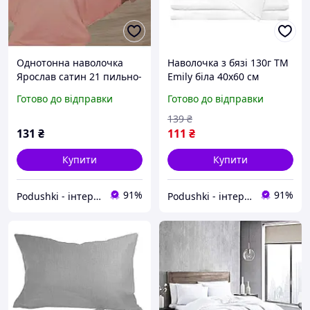
Однотонна наволочка
Наволочка з бязі 130г ТМ
Ярослав сатин 21 пильно-
Emily біла 40х60 см
рожева 40х60 см
Готово до відправки
Готово до відправки
139
₴
131
₴
111
₴
Купити
Купити
91%
91%
Podushki - інтернет-магазин Подушки
Podushki - інтернет-магазин Подушки