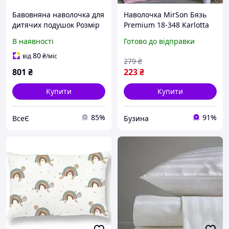
Бавовняна наволочка для
Наволочка MirSon Бязь
дитячих подушок Розмір
Premium 18-348 Karlotta
40х60 см Висока якість,
40х60 2200001131484
В наявності
Готово до відправки
приємно м'яка і легка в
buzyna
догляді. З різним
80
від
₴
/міс
279
₴
дизайном. Ідеальн
801
₴
223
₴
Купити
Купити
85%
91%
ВсеЄ
Бузина