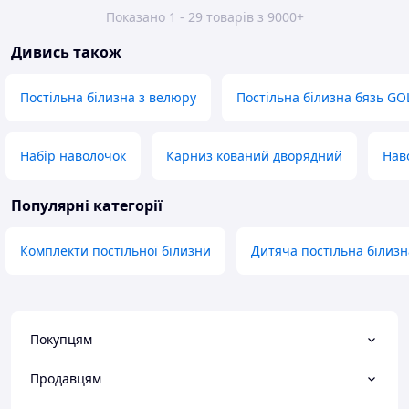
Показано 1 - 29 товарів з 9000+
Дивись також
Постільна білизна з велюру
Постільна білизна бязь GO
Набір наволочок
Карниз кований дворядний
Наво
Популярні категорії
Комплекти постільної білизни
Дитяча постільна білизн
Покупцям
Продавцям