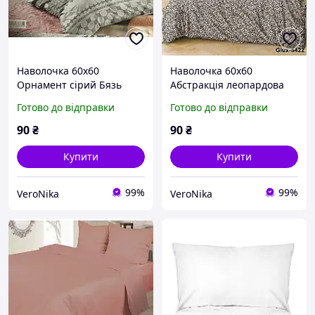
Наволочка 60х60
Наволочка 60х60
Орнамент сірий Бязь
Абстракція леопардова
Голд Люкс
Бязь Голд Люкс
Готово до відправки
Готово до відправки
90
₴
90
₴
Купити
Купити
99%
99%
VeroNika
VeroNika