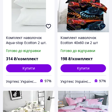
Комплект наволочок
Комплект наволочок
Аqua-stop Ecotton 2 шт.
Ecotton 40х60 см 2 шт
40х60 см
Гонки на гоночних
Готово до відправки
Готово до відправки
водонепроникний чохол
машинах чорний
для подушки на блискавці
314
₴/комплект
198
₴/комплект
Купити
Купити
97%
97%
Укртекс Український текстиль від Харківського виробника
Укртекс Український текстиль від Харківського виробника