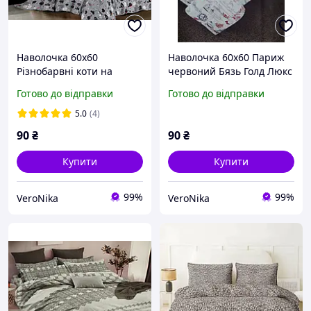
Наволочка 60х60
Наволочка 60х60 Париж
Різнобарвні коти на
червоний Бязь Голд Люкс
сірому Бязь Голд Люкс
Готово до відправки
Готово до відправки
5.0
(4)
90
₴
90
₴
Купити
Купити
99%
99%
VeroNika
VeroNika