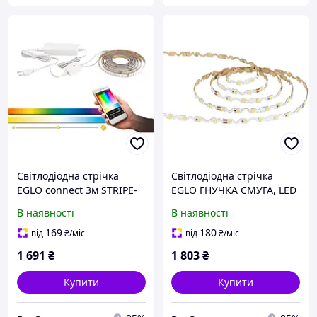
Світлодіодна стрічка
Світлодіодна стрічка
EGLO connect 3м STRIPE-
EGLO ГНУЧКА СМУГА, LED
C, світлова стрічка для
стрічка тепла біла, LED
В наявності
В наявності
розумного будинку,
стрічка самоклеящаяся і
стрічка RGB самоклеюча
укорочена, світлова
169
180
від
₴
/міс
від
₴
/міс
та укорочена,
стрічка з пластику
1 691
₴
1 803
₴
Купити
Купити