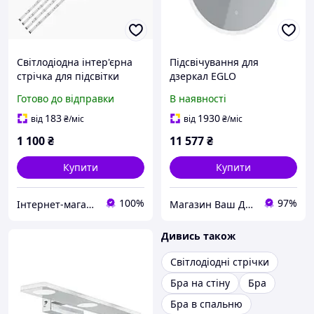
Світлодіодна інтер'єрна
Підсвічування для
стрічка для підсвітки
дзеркал EGLO
ліжка шафи ТВ EGLO Flex
світлодіодне 4000K
Готово до відправки
В наявності
алюмінієве 60х3 см
183
1930
від
₴
/міс
від
₴
/міс
1 100
₴
11 577
₴
Купити
Купити
100%
97%
Інтернет-магазин ,,СТОК''
Магазин Ваш ДЕКОР
Дивись також
Світлодіодні стрічки
Бра на стіну
Бра
Бра в спальню