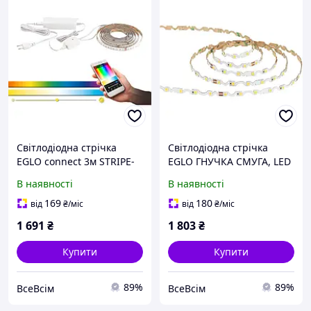
Світлодіодна стрічка
Світлодіодна стрічка
EGLO connect 3м STRIPE-
EGLO ГНУЧКА СМУГА, LED
C, світлова стрічка для
стрічка тепла біла, LED
В наявності
В наявності
розумного будинку,
стрічка самоклеящаяся і
стрічка RGB самоклеюча
укорочена, світлова
169
180
від
₴
/міс
від
₴
/міс
та укорочена,
стрічка з пластику
1 691
₴
1 803
₴
Купити
Купити
89%
89%
ВсеВсім
ВсеВсім