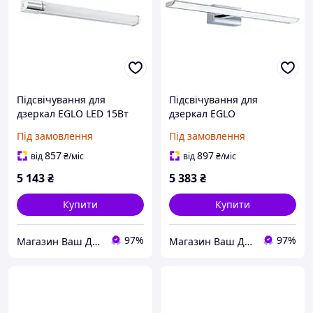
Підсвічування для
Підсвічування для
дзеркал EGLO LED 15Вт
дзеркал EGLO
4000К алюміній
світлодіодне металеве
Під замовлення
Під замовлення
сріблястий хром білий
хром 13х60.5х7 см
68х5.5х7 см
857
897
від
₴
/міс
від
₴
/міс
5 143
₴
5 383
₴
Купити
Купити
97%
97%
Магазин Ваш ДЕКОР
Магазин Ваш ДЕКОР