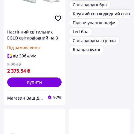
Світлодіодні бра
Круглий світлодіодний світи
Підсвічування шафи
Led бра
Настінний світильник
EGLO світлодіодний на 3
Світлодіодна стрічка
лампи пластик/метал
Під замовлення
Бра для кухні
4.5х45х11.5 см
396
від
₴
/міс
5 794
₴
2 375
.54
₴
Купити
97%
Магазин Ваш ДЕКОР