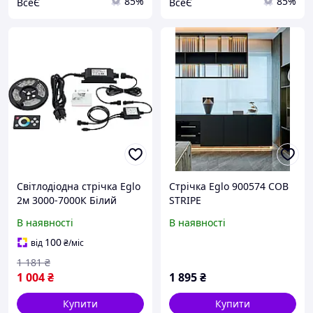
85%
85%
ВсеЄ
ВсеЄ
Світлодіодна стрічка Eglo
Стрічка Eglo 900574 COB
2м 3000-7000К Білий
STRIPE
холодний/теплий
В наявності
В наявності
(Eg_97925)
100
від
₴
/міс
1 181
₴
1 004
₴
1 895
₴
Купити
Купити