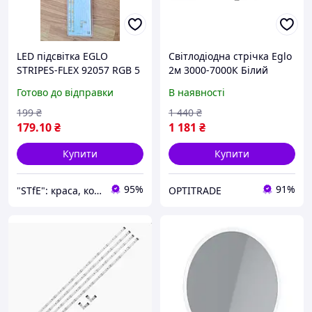
LED підсвітка EGLO
Світлодіодна стрічка Eglo
STRIPES-FLEX 92057 RGB 5
2м 3000-7000К Білий
м WiFi смарт-світильник
холодний/теплий
Готово до відправки
В наявності
кольорове освітлення
(Eg_97925)
199
₴
1 440
₴
179
.10
₴
1 181
₴
Купити
Купити
95%
91%
"STfE": краса, комфорт і задоволення!
OPTITRADE