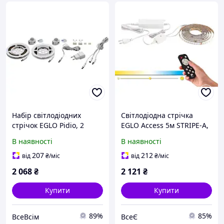
Набір світлодіодних
Світлодіодна стрічка
стрічок EGLO Pidio, 2
EGLO Access 5м STRIPE-A,
світлодіодні стрічки
LED стрічка, світлодіодна
В наявності
В наявності
теплий білий,
стрічка самоклеюча і
світлодіодна стрічка
коротка виготовлена з
207
212
від
₴
/міс
від
₴
/міс
самоклеюча, укорочена, з
пластику в
2 068
₴
2 121
₴
Купити
Купити
89%
85%
ВсеВсім
ВсеЄ