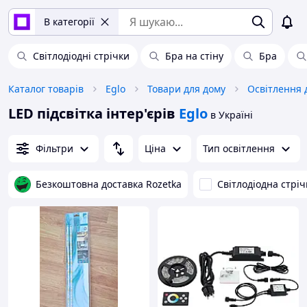
В категорії
Світлодіодні стрічки
Бра на стіну
Бра
Каталог товарів
Eglo
Товари для дому
Освітлення 
LED підсвітка інтер'єрів
Eglo
в Україні
Фільтри
Ціна
Тип освітлення
Безкоштовна доставка Rozetka
Світлодіодна стріч