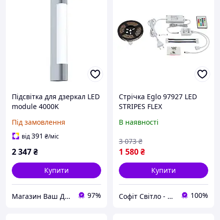
Підсвітка для дзеркал LED
Стрічка Eglo 97927 LED
module 4000K
STRIPES FLEX
нержавіюча сталь/ білий
Під замовлення
В наявності
пластик 35х4х6.5 см
391
від
₴
/міс
3 073
₴
2 347
₴
1 580
₴
Купити
Купити
97%
100%
Магазин Ваш ДЕКОР
Софіт Світло - магазин світильників