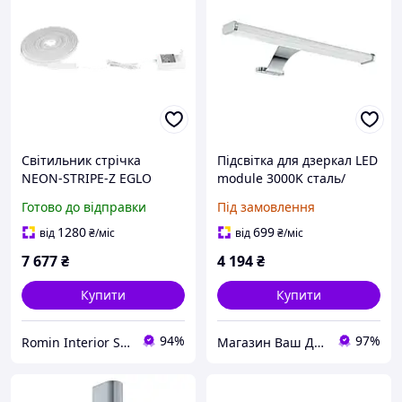
Світильник стрічка
Підсвітка для дзеркал LED
NEON-STRIPE-Z EGLO
module 3000K сталь/
901109
пластик хром/білий 40х5
Готово до відправки
Під замовлення
см
1280
699
від
₴
/міс
від
₴
/міс
7 677
₴
4 194
₴
Купити
Купити
94%
97%
Romin Interior Store
Магазин Ваш ДЕКОР