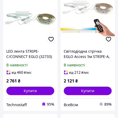
LED лента STRIPE-
Світлодіодна стрічка
C/CONNECT EGLO (32733)
EGLO Access 5м STRIPE-A,
LED стрічка, світлодіодна
В наявності
В наявності
стрічка самоклеюча і
коротка виготовлена з
460
212
від
₴
/міс
від
₴
/міс
пластику в
2 761
₴
2 121
₴
Купити
Купити
95%
89%
Technostaff
ВсеВсім