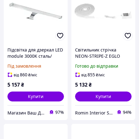
Підсвітка для дзеркал LED
Світильник стрічка
module 3000K сталь/
NEON-STRIPE-Z EGLO
пластик хром/білий 60х5
901108
Під замовлення
Готово до відправки
см
860
855
від
₴
/міс
від
₴
/міс
5 157
₴
5 132
₴
Купити
Купити
97%
94%
Магазин Ваш ДЕКОР
Romin Interior Store