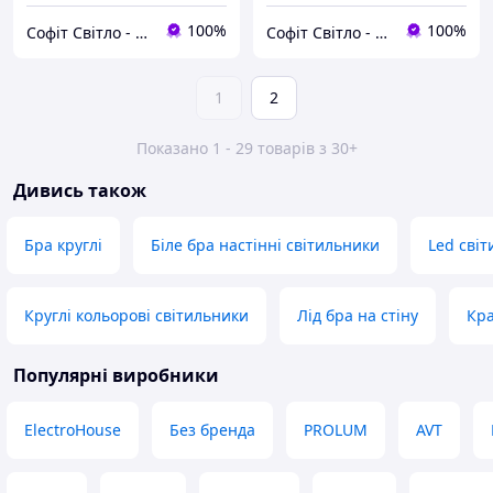
100%
100%
Софіт Світло - магазин світильників
Софіт Світло - магазин світильників
1
2
Показано 1 - 29 товарів з 30+
Дивись також
Бра круглі
Біле бра настінні світильники
Led світ
Круглі кольорові світильники
Лід бра на стіну
Кра
Популярні виробники
ElectroHouse
Без бренда
PROLUM
AVT