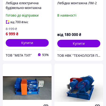
Лебідка електрична
Лебідка монтажна ЛМ-2
будівельно-монтажна
Helper HP-1008 500/1000
Готово до відправки
В наявності
кг 12 м лебідка будівельна
електрична
700
від
₴
/міс
8 199
₴
6 999
₴
від
180 000
₴
Купити
Купити
93%
ТОВ "МЕГА ТУЛ"
ТОВ НВК "ТЕХНОЛОГІЯ ПІДЙОМУ"