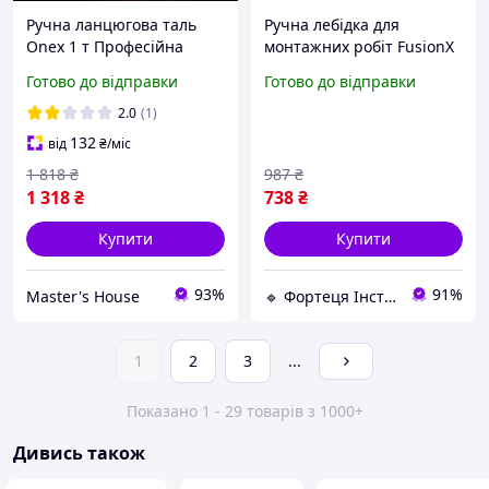
Ручна ланцюгова таль
Ручна лебідка для
Onex 1 т Професійна
монтажних робіт FusionX
ланцюгова лебідка 3 м
вантажопідйомністю 454
Готово до відправки
Готово до відправки
Надійна ручна таль
кг FRT
Лебідка для монтажних
2.0
(1)
робіт Німеччина
132
від
₴
/міс
1 818
₴
987
₴
1 318
₴
738
₴
Купити
Купити
93%
91%
Master's House
🔹 Фортеця Інструментів 🔹
1
2
3
...
Показано 1 - 29 товарів з 1000+
Дивись також