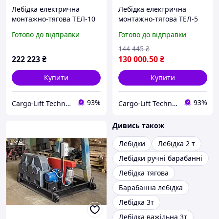
Лебідка електрична
Лебідка електрична
монтажно-тягова ТЕЛ-10
монтажно-тягова ТЕЛ-5
(до 10 вагонів)
(до 5 вагонів)
Готово до відправки
Готово до відправки
144 445
₴
222 223
₴
130 000
.50
₴
Купити
Купити
93%
93%
Cargo-Lift Technologies | Вантажопіднімальне обладнання
Cargo-Lift Technologies | Вантажопіднімальне обладнання
Дивись також
Лебідки
Лебідка 2 т
Лебідки ручні барабанні
Лебідка тягова
Барабанна лебідка
Лебідка 3т
Лебідка важільна 3т