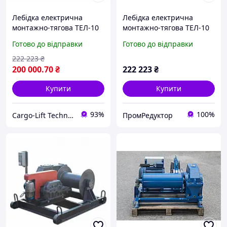
Лебідка електрична
Лебідка електрична
монтажно-тягова ТЕЛ-10
монтажно-тягова ТЕЛ-10
(до 10 вагонів)
Готово до відправки
Готово до відправки
222 223
₴
200 000
.70
₴
222 223
₴
Купити
Купити
93%
100%
Cargo-Lift Technologies | Вантажопіднімальне обладнання
ПромРедуктор