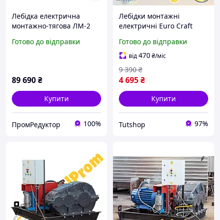
Лебідка електрична
Лебідки монтажні
монтажно-тягова ЛМ-2
електричні Euro Craft
250/500kg HJ203 1600W
Готово до відправки
Готово до відправки
Електричні лебідки та
талі Тельфер
470
від
₴
/міс
9 390
₴
89 690
₴
4 695
₴
Купити
Купити
100%
97%
ПромРедуктор
Tutshop