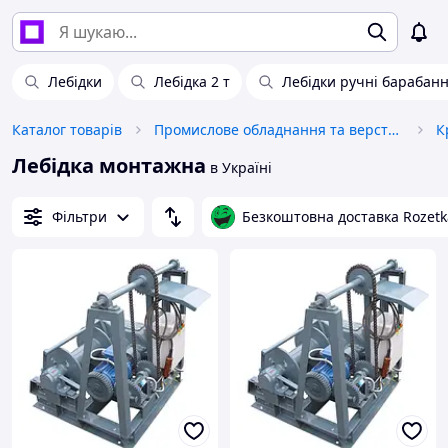
Лебідки
Лебідка 2 т
Лебідки ручні барабанн
Каталог товарів
Промислове обладнання та верстати
К
Лебідка монтажна
в Україні
Фільтри
Безкоштовна доставка Rozetk