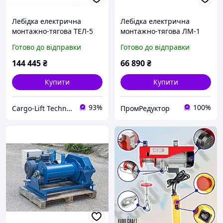
Лебідка електрична
Лебідка електрична
монтажно-тягова ТЕЛ-5
монтажно-тягова ЛМ-1
(до 5 вагонів)
Готово до відправки
Готово до відправки
144 445
₴
66 890
₴
Купити
Купити
93%
100%
Cargo-Lift Technologies | Вантажопіднімальне обладнання
ПромРедуктор