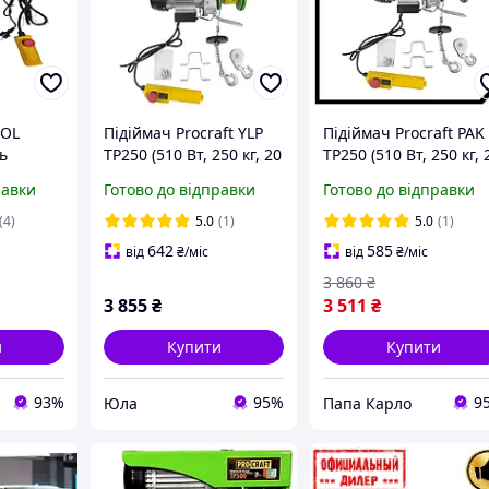
POL
Підіймач Procraft YLP
Підіймач Procraft PAK
ь
TP250 (510 Вт, 250 кг, 20
TP250 (510 Вт, 250 кг, 
рична
м) Тельфер
м) Тельфер
равки
Готово до відправки
Готово до відправки
електричний
електричний
(4)
5.0
(1)
5.0
(1)
642
585
від
₴
/міс
від
₴
/міс
3 860
₴
3 855
₴
3 511
₴
и
Купити
Купити
93%
95%
9
Юла
Папа Карло