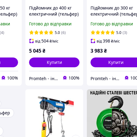
50 кг
Підйомник до 400 кг
Підйомник до 300 кг
тельфер)
електричний (тельфер)
електричний (тельфе
H
KRASMANN SH 200/400
KRASMANN SH 150/30
равки
Готово до відправки
Готово до відправки
(4)
5.0
(6)
5.0
(3)
504
398
від
₴
/міс
від
₴
/міс
5 045
₴
3 983
₴
и
Купити
Купити
100%
100%
10
Promteh - інтернет-магазин
Promteh - інтернет-магазин
ьфер