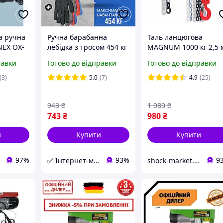
а ручна
Ручна барабанна
Таль ланцюгова
NEX OX-
лебідка з тросом 454 кг
MAGNUM 1000 кг 2,5 
10 м Gude тросова
таль ланцюгова ручн
равки
Готово до відправки
Готово до відправки
чної
лебідка важільний
лебідка
альні
підйомник тягова
(3)
5.0
(7)
4.9
(25)
лебідка
943
₴
1 080
₴
743
₴
980
₴
и
Купити
Купити
97%
93%
9
✅ Інтернет-магазин ➤INT-Tool
shock-market.in.ua