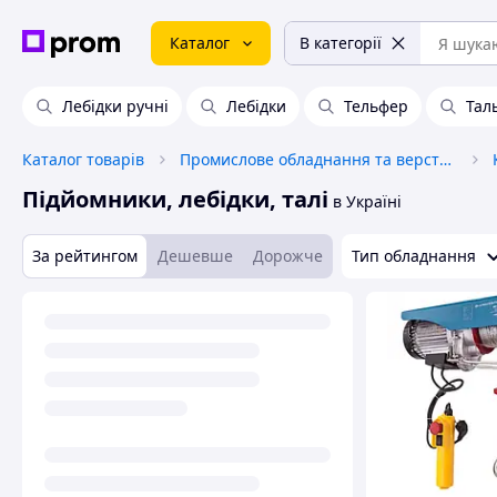
Каталог
В категорії
Лебідки ручні
Лебідки
Тельфер
Тал
Каталог товарів
Промислове обладнання та верстати
Підйомники, лебідки, талі
в Україні
За рейтингом
Дешевше
Дорожче
Тип обладнання