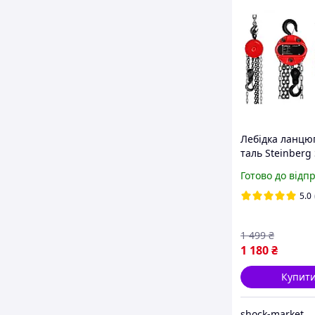
Лебідка ланцю
таль Steinberg
SBS-FZ 2000кг/
Готово до відп
5.0
1 499
₴
1 180
₴
Купит
shock-market.in.ua