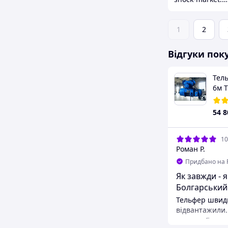
1
2
Відгуки пок
Лебідка BX‑7003 2 т / 3 м —
Тел
компактна ланцюгова
6м Т
система підйому
елек
5.0
(4)
еле
1 699
₴
54 8
1 499
₴
еле
18.07.2026
10
Володимер С.
Роман Р.
Придбано на Prom.ua
Придбано на 
Я дуже задоволений .
Як завжди - якісний
Болгарський
Тельфер швидк
відвантажили.
купував Болга