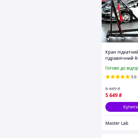
Кран підкатни
гідравлічний R
120 2000 кг пі
Готово до відп
гаражний гідр
кран для знятт
5.0
двигуна
6 449
₴
5 649
₴
Купит
Master Lab