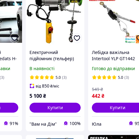
й
Електричний
Лебідка важільна
edats H-
підйомник (тельфер)
Intertool YLP GT1442
дкатний
ProСraft TP500
равки
В наявності
Готово до відправки
авлічний
я
(3)
5.0
(3)
5.0
(3)
850
від
₴
/міс
549
₴
5 100
₴
442
₴
и
Купити
Купити
91%
100%
9
"Вам на Дім"
Юла