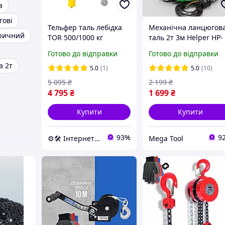
а
гові
Тельфер таль лебідка
Механічна ланцюгов
тричний
TOR 500/1000 кг
таль 2т 3м Helper HP-
[1600Вт / 500-1000 кг. ]
1012 таль ланцюгова
Готово до відправки
Готово до відправки
промислова будівель
а 2т
підйомники
5.0
(1)
5.0
(10)
5 095
₴
2 199
₴
4 795
₴
1 699
₴
Купити
Купити
93%
9
⚙️🛠 Інтернет-магазин ALORA
Mega Tool