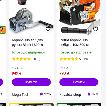
Барабанна лебідка
Ручна барабанна
ручна Black ! 800 кг -
лебідка 10м 300 кг
Довжина кабелю ~ 10 м
Verda V87272 лебідка
Готово до відправки
Готово до відправки
важільна тросова
5.0
(9)
5.0
(9)
1 249
₴
893
₴
949
₴
793
₴
Купити
Купити
5%
92%
92%
Mega Tool
Kuvalda-shop