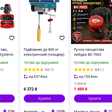
гова,
Підйомник до 800 кг
Ручна ланцюгова
 Systems
електричний (тельфер)
лебідка BX-7003
2,5м
KRAISSMANN SH
Вантажопідйомність 
равки
Готово до відправки
Готово до відправки
400/800
2 тонн Висота підйом
3 метри Вантажна
(8)
5.0
(3)
4.9
(7)
ланцюгова таль
637
150
від
₴
/міс
від
₴
/міс
Польща
1 999
₴
6 372
₴
1 499
₴
и
Купити
Купити
93%
100%
9
Promteh - інтернет-магазин
Master's House