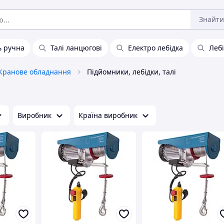
Знайти
ь ручна
Талі ланцюгові
Електро лебідка
Леб
Кранове обладнання
Підйомники, лебідки, талі
Виробник
Країна виробник