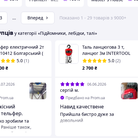
3
...
Вперед
Показано 1 - 29 товарів з 9000+
упців
у категорії «Підйомники, лебідки, талі»
ьфер електричний 2т
Таль ланцюгова 3 т,
10412 Болгарський (
ланцюг 3м INTERTOOL
троталь 2тн, таль
GT1408
5.0
(1)
5.0
(2)
ктрична 2000,
00
₴
2 700
₴
ктротельфер 2тонни)
.07.2026
06.06.2026
сергій м.
Prom.ua
Придбано на Prom.ua
Навид качествене
 тельфер.
Прийшла бистро дуже за
довольний
о зробили та
 Раніше також,
рський тельфер,