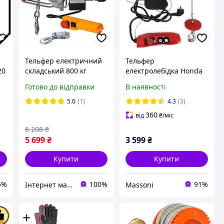
Тельфер електричний
Тельфер
20
складський 800 кг
електролебідка Honda
підйомник ланцюговий
250/500 кг електро
Готово до відправки
В наявності
підвісний електрична
лебідка стаціонарна
таль для складу та
канатна Хонда висота
5.0
(1)
4.3
(3)
виробництва тельфер з
підйому 20.2/10.2 м
360
від
₴
/міс
кареткою
6 208
₴
5 699
₴
3 599
₴
Купити
Купити
5%
100%
91%
Інтернет магазин Складовик
Massoni