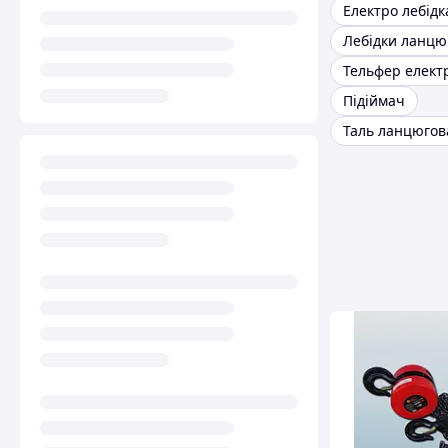
Електро лебідк
Лебідки ланцю
Тельфер елек
Підіймач
Таль ланцюгов