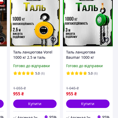
Таль ланцюгова Vorel
Таль ланцюгова
1000 кг 2.5 м таль
Baumar 1000 кг
до
переносна для
ланцюгова таль
Готово до відправки
Готово до відправки
у
вертикального підйому
вантажопідйомна
5.0
(6)
5.0
(6)
1 055
₴
1 045
₴
955
₴
955
₴
Купити
Купити
3%
95%
95%
✅ Арсенал Інструменту
✅ Арсенал Інструменту