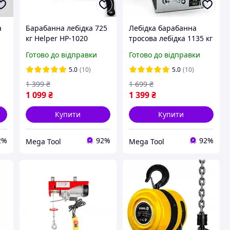
а
Барабанна лебідка 725
Лебідка барабанна
кг Helper HP-1020
тросова лебідка 1135 кг
1600LBS ручна тросова
Helper HP-1021 2500LBS
Готово до відправки
Готово до відправки
ні
лебідка механічний
механічна важільна
підйомник
лебідка
5.0
(10)
5.0
(10)
1 399
₴
1 699
₴
1 099
₴
1 399
₴
Купити
Купити
2%
92%
92%
Mega Tool
Mega Tool