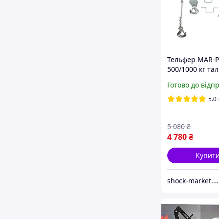
Тельфер MAR-
500/1000 кг тал
лебідка Елект
Готово до відп
5.0
5 080
₴
4 780
₴
Купит
shock-market.in.ua