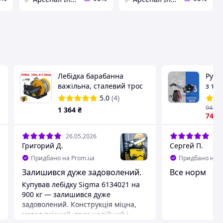
Лебідка барабанна
Ручн
важільна, сталевий трос
з тр
d-5.0мм, 10м, 900кг. Sigma
трос
5.0
(4)
6134021 (Код5881)
важі
943
₴
1 364
₴
тяго
743
26.05.2026
03.
Григорий Д.
Сергей П.
Придбано на Prom.ua
Придбано на P
Залишився дуже задоволений.
Все норм
Купував лебідку Sigma 6134021 на
900 кг — залишився дуже
задоволений. Конструкція міцна,
метал якісний, трос надійний і