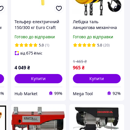
Тельфер електричний
Лебідка таль
м
150/300 кг Euro Craft
ланцюгова механічна
а
HJ202 1600 Вт HM
Vorel 1000 кг висота
Готово до відправки
Готово до відправки
підйому 2.5 м
5.0
(1)
5.0
(20)
675
від
₴
/міс
1 465
₴
4 049
₴
965
₴
Купити
Купити
3%
99%
92%
Hub Market
Mega Tool