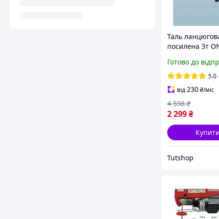
Таль ланцюгов
посилена 3т O
461 Підіймач
Готово до відп
ланцюгової ру
Лебідки підійм
5.0
230
від
₴
/міс
4 598
₴
2 299
₴
Купит
Tutshop