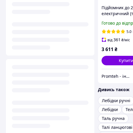
Підйомник до 2
електричний (
KRAISSMANN S
Готово до відп
125/250
5.0
361
від
₴
/міс
3 611
₴
Купит
Promteh - інтернет-магазин
Дивись також
Лебідки ручні
Лебідки
Тел
Таль ручна
Талі ланцюгові