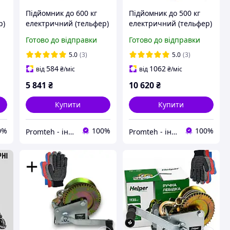
Підйомник до 600 кг
Підйомник до 500 кг
р)
електричний (тельфер)
електричний (тельфер)
0
KRAISSMANN SH
KRAISSMANN SHT
Готово до відправки
Готово до відправки
300/600
250/500 (з саморушним
візком)
5.0
(3)
5.0
(3)
584
1062
від
₴
/міс
від
₴
/міс
5 841
₴
10 620
₴
Купити
Купити
0%
100%
100%
Promteh - інтернет-магазин
Promteh - інтернет-магазин