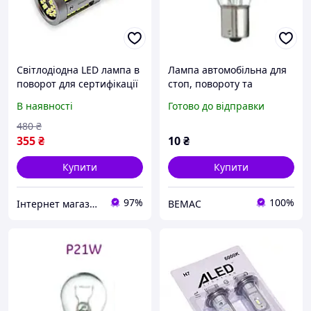
Світлодіодна LED лампа в
Лампа автомобільна для
поворот для сертифікації
стоп, повороту та
1156 BA15s P21W 12V 103
габаритних вогнів
В наявності
Готово до відправки
SMD 2016 Зелене світло
General Electric 1057PBF
P21W 12 V BA15s
480
₴
355
₴
10
₴
Купити
Купити
97%
100%
Інтернет магазин "Flash Led"
ВЕМАС