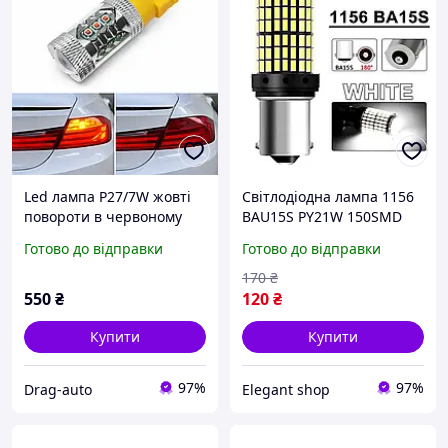
Led лампа P27/7W жовті
Світлодіодна лампа 1156
повороти в червоному
BAU15S PY21W 150SMD
ліхтарі T25 3156 CREE
4014 LED 22W CANBUS
Готово до відправки
Готово до відправки
CANBUS 10-30v 80w - для
жовта 12V для покажчиків
сертифікації (габарит/
повороту
170
₴
поворот)
550
₴
120
₴
Купити
Купити
97%
97%
Drag-auto
Elegant shop