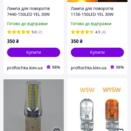
Лампа для поворотів
Лампа для поворотів
7440-150LED YEL 30W
1156-150LED YEL 30W
(Дуже яскрава, CAN-BUS,
(Дуже яскрава, CAN-BUS,
Готово до відправки
Готово до відправки
цоколь T20 7440 W21W,
цоколь1156 BA15S P21W
12V-24V)
(180°), 12V-24V)
5.0
(2)
4.5
(4)
350
₴
350
₴
Купити
Купити
98%
98%
proftochka.kiev.ua
proftochka.kiev.ua