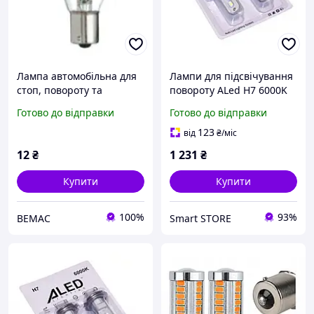
Лампа автомобільна для
Лампи для підсвічування
стоп, повороту та
повороту ALed H7 6000K
габаритних вогнів
12W H7A01
Готово до відправки
Готово до відправки
General Electric 1060
P21W 24V BA15s
123
від
₴
/міс
12
₴
1 231
₴
Купити
Купити
100%
93%
ВЕМАС
Smart STORE