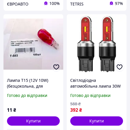
100%
97%
ЄВРОАВТО
TETRIS
Лампа T15 (12V 10W)
Світлодіодна
(безцокольна, для
автомобільна лампа 30W
поворотів, колір
біла для покажчиків
Готово до відправки
Готово до відправки
червоний) "TAKAWA"
повороту яскравість 1200
лм термін експлуатації
588
₴
50000 годин FLAME
11
₴
392
₴
Купити
Купити