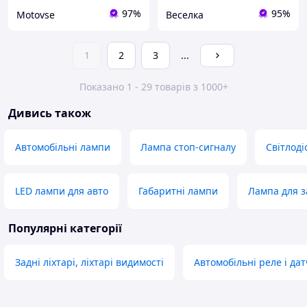
97%
95%
Motovse
Веселка
1
2
3
...
Показано 1 - 29 товарів з 1000+
Дивись також
Автомобільні лампи
Лампа стоп-сигналу
Світлоді
LED лампи для авто
Габаритні лампи
Лампа для з
Популярні категорії
Задні ліхтарі, ліхтарі видимості
Автомобільні реле і да