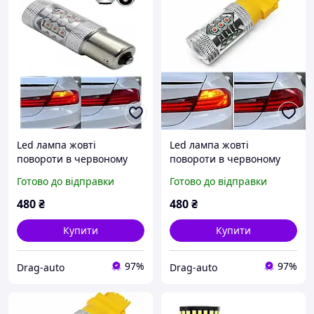
Led лампа жовті
Led лампа жовті
повороти в червоному
повороти в червоному
ліхтарі P21w Ba15s 1156
ліхтарі P27w T25 3156
Готово до відправки
Готово до відправки
CREE CANBUS 10-30v 80w -
CREE CANBUS 10-30v 80w -
для сертифікації
для сертифікації
480
₴
480
₴
Купити
Купити
97%
97%
Drag-auto
Drag-auto