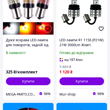
Дуже яскрава LED-лампа
LED лампи R1 1156 (P21W)
для поворотів, задній хід
21W 3000Lm Жовті
CAN BUS (немає помилок)
Canbus (для поворотів)
В наявності
Готово до відправки
30 W 1156 BA15S P21W
живлення від 12V-24V
187
від
₴
/міс
1 331
₴
325
₴/комплект
1 120
₴
Купити
Купити
98%
98%
MEGA-PARTS.COM.UA
Mur-shop