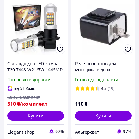
Світлодіодна LED лампа
Реле поворотів для
T20 7443 W21/5W 144SMD
мотоциклів двох
3014 CANBUS білий/
контактне (з
Готово до відправки
Готово до відправки
жовтий 12V для ДХВ та
регулюванням) для LED
покажчиків повороту
світлодіодних ламп
51
від
₴
/міс
4.5
(19)
600
₴/комплект
510
₴/комплект
110
₴
Купити
Купити
97%
97%
Elegant shop
Альтерсвет