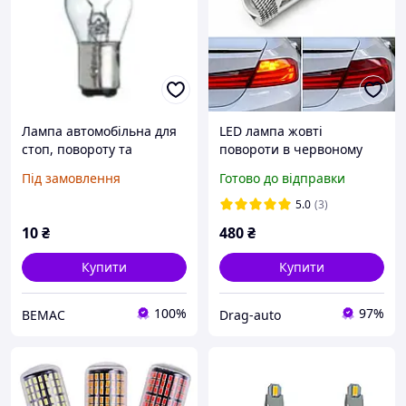
Лампа автомобільна для
LED лампа жовті
стоп, повороту та
повороти в червоному
габаритних вогнів
ліхтарі T20 (WY21W) 7440
Під замовлення
Готово до відправки
General Electric 1077
CREE CANBUS 10-30v 80w -
P21/5W 12V BAY15D
для сертифікації
5.0
(3)
10
₴
480
₴
Купити
Купити
100%
97%
ВЕМАС
Drag-auto