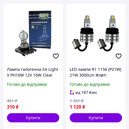
Лампа галогенна EA Light
LED лампи R1 1156 (P21W)
X PH16W 12V 16W Clear
21W 3000Lm Жовті
(для заднього ходу /
Canbus (для поворотів)
Готово до відправки
Готово до відправки
поворотів)
187
від
₴
/міс
451
₴
1 331
₴
310
₴
1 120
₴
Купити
Купити