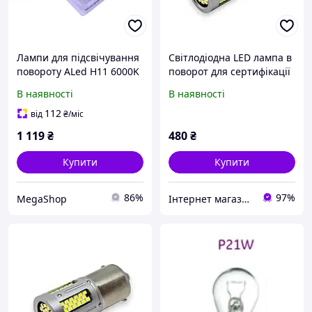
Лампи для підсвічування
Світлодіодна LED лампа в
повороту ALed H11 6000K
поворот для сертифікації
12W H11A01 TT
7440 T20 12V 103 SMD
В наявності
В наявності
2016 Зелене світло
112
від
₴
/міс
1 119
₴
480
₴
Купити
Купити
86%
97%
MegaShop
Інтернет магазин "Flash Led"