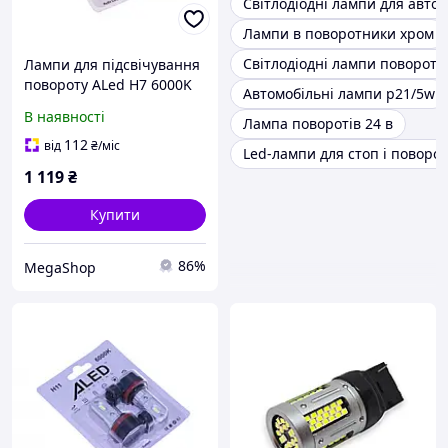
Світлодіодні лампи для авто 
Лампи в поворотники хром
Світлодіодні лампи повороті
Лампи для підсвічування
повороту ALed H7 6000K
Автомобільні лампи p21/5w
12W H7A01 SSH
В наявності
Лампа поворотів 24 в
112
від
₴
/міс
Led-лампи для стоп і поворот
1 119
₴
Купити
86%
MegaShop