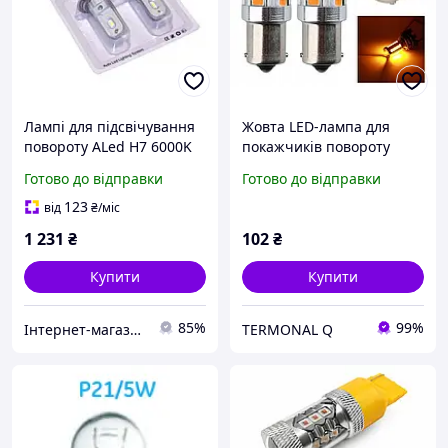
Лампі для підсвічування
Жовта LED-лампа для
повороту ALed H7 6000K
покажчиків повороту
12W H7A01 ТТ
авто
Готово до відправки
Готово до відправки
123
від
₴
/міс
1 231
₴
102
₴
Купити
Купити
85%
99%
Інтернет-магазин "Tik-tak"
TERMONAL Q