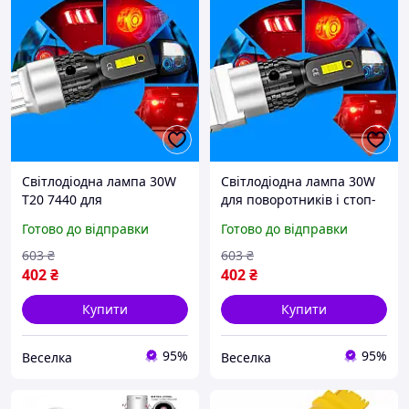
Світлодіодна лампа 30W
Світлодіодна лампа 30W
T20 7440 для
для поворотників і стоп-
поворотників і стоп-
сигналів 1200 лм 6500 K
Готово до відправки
Готово до відправки
сигналів яскраве біле
яскраве біле освітлення
світло 6500 K 30000 годин
FLAME
603
₴
603
₴
FLAME
402
₴
402
₴
Купити
Купити
95%
95%
Веселка
Веселка