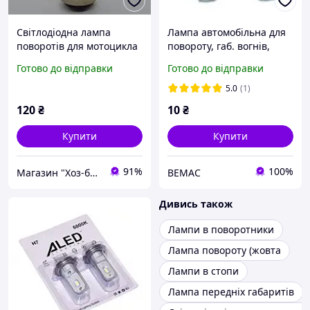
Світлодіодна лампа
Лампа автомобільна для
поворотів для мотоцикла
повороту, габ. вогнів,
GUADSUN 1157/BAY15D,
підсвітка номера та
Готово до відправки
Готово до відправки
32 SMD 2835, стробоскоп,
панелі General Electric
біле світло 12 В
501 WY5W 12V
5.0
(1)
бурштинова
120
₴
10
₴
Купити
Купити
91%
100%
Магазин "Хоз-блок"
ВЕМАС
Дивись також
Лампи в поворотники
Лампа повороту (жовта
Лампи в стопи
Лампа передніх габаритів