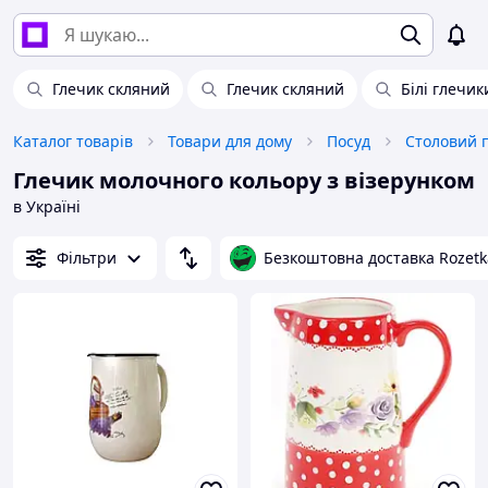
Глечик скляний
Глечик скляний
Білі глечик
Каталог товарів
Товари для дому
Посуд
Столовий 
Глечик молочного кольору з візерунком
в Україні
Фільтри
Безкоштовна доставка Rozetk