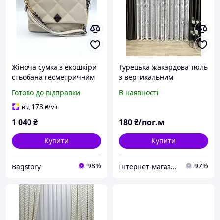
Жіноча сумка з екошкіри
Турецька жакардова тюль
стьобана геометричним
з вертикальним
візерунком з ланцюжком
візерунком. Колір:
Готово до відправки
В наявності
«Полі» молочного кольору
молочний
Welassie
173
від
₴
/міс
1 040
₴
180
₴/пог.м
Купити
Купити
98%
97%
Bagstory
Інтернет-магазин "Shop For House"