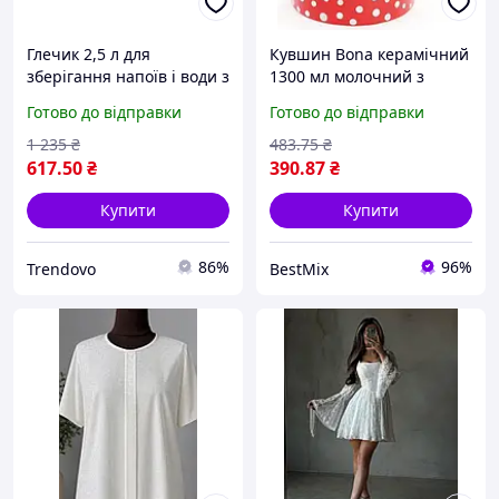
Глечик 2,5 л для
Кувшин Bona керамічний
зберігання напоїв і води з
1300 мл молочний з
візерунком лаванди
квітковим декором
Готово до відправки
Готово до відправки
молочний колір ТМ IDILIA
1 235
₴
483
.75
₴
617
.50
₴
390
.87
₴
Купити
Купити
86%
96%
Trendovo
BestMix