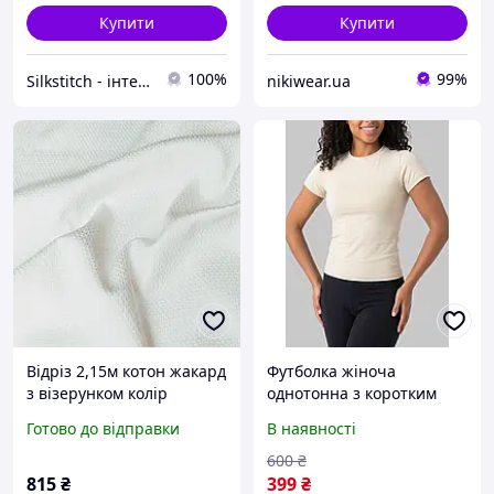
Купити
Купити
100%
99%
Silkstitch - інтернет-магазин весільної фурнітури та тканин
nikiwear.ua
Відріз 2,15м котон жакард
Футболка жіноча
з візерунком колір
однотонна з коротким
молочний
рукавом приталена для
Готово до відправки
В наявності
спорту та повсякдення
молочного кольору
600
₴
(70312/К)
815
₴
399
₴