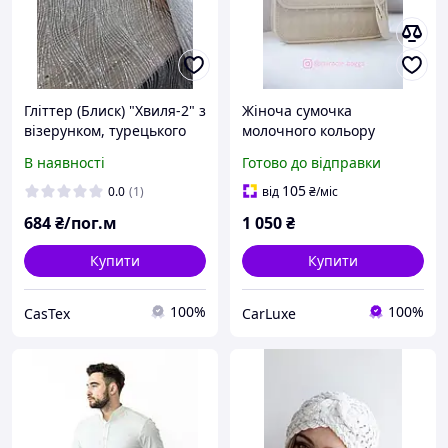
Гліттер (Блиск) "Хвиля-2" з
Жіноча сумочка
візерунком, турецького
молочного кольору
якості . Колір: Білий і
Miracle Baggs елегантна
В наявності
Готово до відправки
молочний
модель з ромбовим
візерунком та ручкою
105
0.0
(1)
від
₴
/міс
684
₴/пог.м
1 050
₴
Купити
Купити
100%
100%
CasTex
CarLuxe