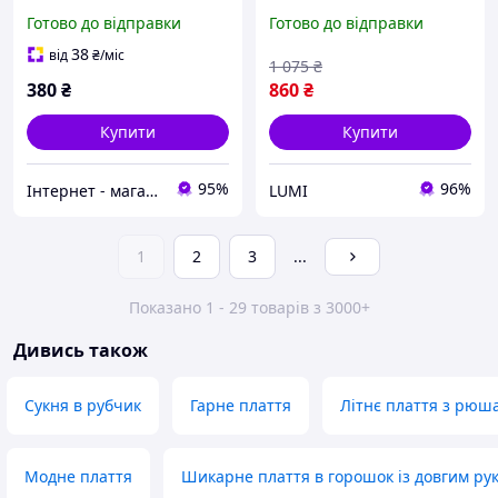
кольорі на 164 см з
візерунком у вигляді
Готово до відправки
Готово до відправки
мереживом
ведмедиків 90
38
від
₴
/міс
1 075
₴
380
₴
860
₴
Купити
Купити
95%
96%
Інтернет - магазин одягу та взуття Зiрочка
LUMI
1
2
3
...
Показано 1 - 29 товарів з 3000+
Дивись також
Сукня в рубчик
Гарне плаття
Літнє плаття з рюш
Модне плаття
Шикарне плаття в горошок із довгим ру