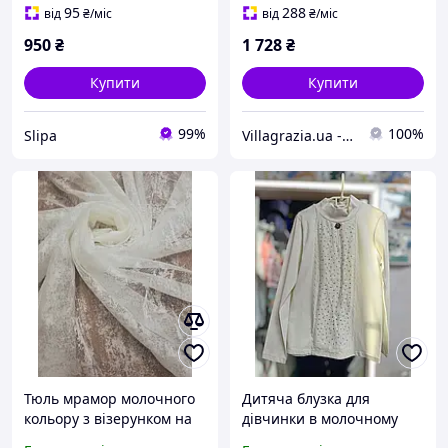
International
95
288
від
₴
/міс
від
₴
/міс
950
₴
1 728
₴
Купити
Купити
99%
100%
Slipa
Villagrazia.ua - інтернет-магазин Villa Grazia
Тюль мрамор молочного
Дитяча блузка для
кольору з візерунком на
дівчинки в молочному
жакарді
кольорі на 164 см з