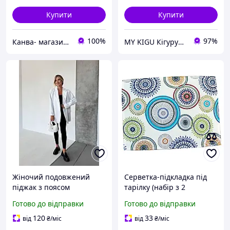
Купити
Купити
100%
97%
Канва- магазин тканин та фурнітури
MY KIGU Кігурумі для вієї родини!
Жіночий подовжений
Серветка-підкладка під
пiджак з поясом
тарілку (набір з 2
молочного кольору 34124
серветок)
Готово до відправки
Готово до відправки
42/44
водовідштовхуюча
молочного кольору з
120
33
від
₴
/міс
від
₴
/міс
різнокольоровими