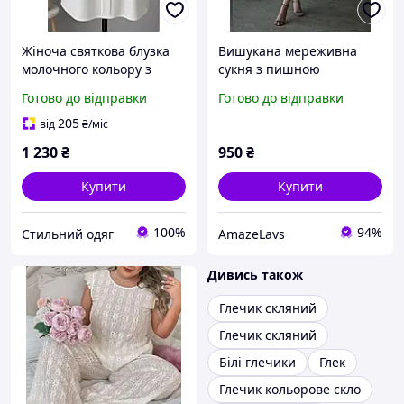
Жіноча святкова блузка
Вишукана мереживна
молочного кольору з
сукня з пишною
золотистим візерунком
спідницею та обʼємними
Готово до відправки
Готово до відправки
(42 54)
рукавами колір молочний
розмір 42-44 та 46-48
205
від
₴
/міс
1 230
₴
950
₴
Купити
Купити
100%
94%
Стильний одяг
AmazeLavs
Дивись також
Глечик скляний
Глечик скляний
Білі глечики
Глек
Глечик кольорове скло