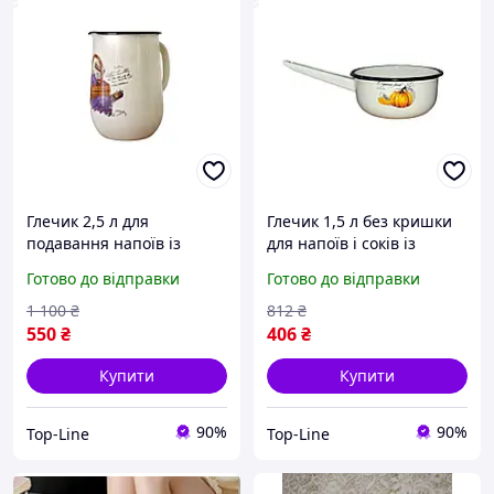
Глечик 2,5 л для
Глечик 1,5 л без кришки
подавання напоїв із
для напоїв і соків із
малюнком лаванди
дизайном гарбуз
Готово до відправки
Готово до відправки
молочного кольору ТМ
молочного кольору ТМ
IDILIA
IDILIA
1 100
₴
812
₴
550
₴
406
₴
Купити
Купити
90%
90%
Top-Line
Top-Line