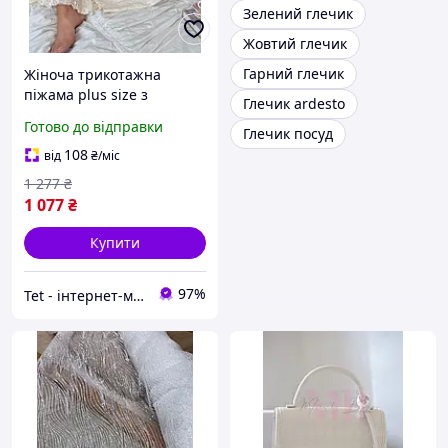
Зелений глечик
Жовтий глечик
Гарний глечик
Жіноча трикотажна
піжама plus size з
Глечик ardesto
ажурним візерунком
Готово до відправки
Глечик посуд
молочного кольору
108
від
₴
/міс
1 277
₴
1 077
₴
Купити
97%
Tet - інтернет-магазин товарів для дому