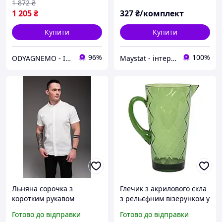
1 872
₴
кругами
1 205
₴
327
₴/комплект
Купити
Купити
96%
100%
ODYAGNEMO - Інтернет магазин жіночого одягу
Maystat - інтернет магазин столового текстилю
Льняна сорочка з
Глечик з акрилового скла
коротким рукавом
з рельєфним візерунком у
молочного кольору 100%
зеленому кольорі
Готово до відправки
Готово до відправки
льон
"Алмазні грані" Certified