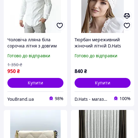
Чоловіча лляна біла
Тюрбан мереживний
сорочка літня з довгим
жіночий літній D.Hats
рукавом, Класична
молочного кольору з
Готово до відправки
Готово до відправки
сорочка молочного
візерунком
кольору з льону ambsdr
1 350
₴
950
₴
840
₴
Купити
Купити
98%
100%
YouBrand.ua
D.Hats - магазин жіночих головних уборів