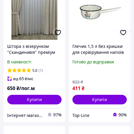
Штора з візерунком
Глечик 1,5 л без кришки
"Скандинавія" преміум
для сервірування напоїв
якості, колір молочний
із медовими квітами
В наявності
Готово до відправки
молочного кольору ТМ
IDILIA
5.0
(1)
65
від
₴
/міс
822
₴
650
₴/пог.м
411
₴
Купити
Купити
97%
90%
Інтернет-магазин "Shop For House"
Top-Line