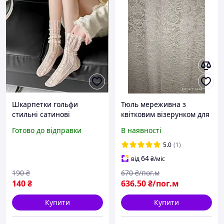
Шкарпетки гольфи
Тюль мереживна з
стильні сатинові
квітковим візерунком для
шкарпетки капронові
спальні і залу вишуканий
Готово до відправки
В наявності
шкарпетки молочного
турецький тюль
кольору гіпюрові з
молочного кольору з
5.0
(1)
візерунком
мереживом
64
від
₴
/міс
190
₴
670
₴/пог.м
140
₴
636
.50
₴/пог.м
Купити
Купити