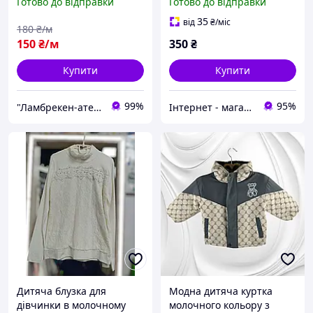
Готово до відправки
Готово до відправки
мереживом
35
від
₴
/міс
180
₴/м
150
₴/м
350
₴
Купити
Купити
99%
95%
"Ламбрекен-ательє" - інтернет магазин тюлі та штор
Інтернет - магазин одягу та взуття Зiрочка
Дитяча блузка для
Модна дитяча куртка
дівчинки в молочному
молочного кольору з