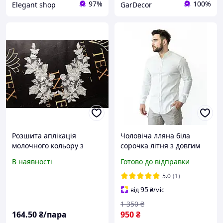
97%
100%
Elegant shop
GarDecor
Розшита аплікація
Чоловіча лляна біла
молочного кольору з
сорочка літня з довгим
квітковим візерунком,
рукавом, Класична
В наявності
Готово до відправки
розшита бісером
сорочка молочного
аплікація
кольору з льону niki
5.0
(1)
95
від
₴
/міс
1 350
₴
164
.50
₴/пара
950
₴