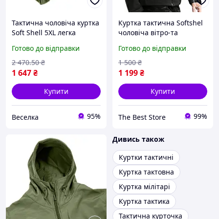
Тактична чоловіча куртка
Куртка тактична Softshel
Soft Shell 5XL легка
чоловіча вітро-та
утеплена захисна для
водозахистна з
Готово до відправки
Готово до відправки
полювання й активного
капюшоном
відпочинку FLAME
2 470
.50
₴
1 500
₴
1 647
₴
1 199
₴
Купити
Купити
95%
99%
Веселка
The Best Store
Дивись також
Куртки тактичні
Куртка тактовна
Куртка мілітарі
Куртка тактика
Тактична курточка