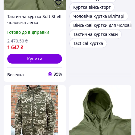
Куртка військторг
Чоловіча куртка мілітарі
Тактична куртка Soft Shell
чоловіча легка
Військові куртки для чоловікі
водовідштовхувальна для
Готово до відправки
Тактична куртка хаки
полювання туризму
активного відпочинку
2 470
.50
₴
Tactical куртка
FLAME
1 647
₴
Купити
95%
Веселка