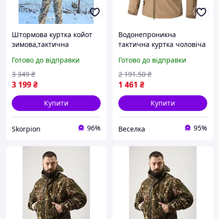
Штормова куртка койот
Водонепроникна
зимова,тактична
тактична куртка чоловіча
чоловіча куртка койот
з флісовою підкладкою
Готово до відправки
Готово до відправки
,куртка зимова
для активного відпочинку
койот,куртка койот
та повсякденного носіння
3 349
₴
2 191
.50
₴
зимова
FLAME
3 199
₴
1 461
₴
Купити
Купити
96%
95%
Skorpion
Веселка