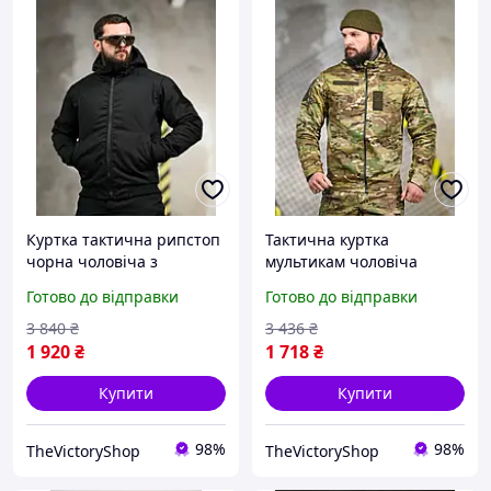
Куртка тактична рипстоп
Тактична куртка
чорна чоловіча з
мультикам чоловіча
капюшоном, легка куртка
весняна легка з
Готово до відправки
Готово до відправки
поліції L thedsq
капюшоном, армійська
камуфляжна куртка M
3 840
₴
3 436
₴
ty5hd
1 920
₴
1 718
₴
Купити
Купити
98%
98%
TheVictoryShop
TheVictoryShop