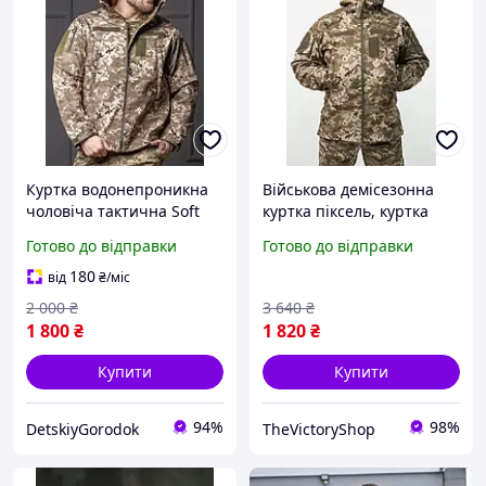
Куртка водонепроникна
Військова демісезонна
чоловіча тактична Soft
куртка піксель, куртка
shell демісезонна. Куртка
камуфляж чоловіча,
Готово до відправки
Готово до відправки
військова SoftShell Gore-
тактична армійська
Tex на ф
куртка зсу L Bv5yh1
180
від
₴
/міс
2 000
₴
3 640
₴
1 800
₴
1 820
₴
Купити
Купити
94%
98%
DetskiyGorodok
TheVictoryShop