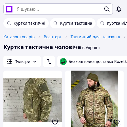
Куртки тактичні
Куртка тактовна
Куртка міл
Каталог товарів
Воєнторг
Тактичний одяг та взуття
Куртка тактична чоловіча
в Україні
Фільтри
Безкоштовна доставка Rozetk