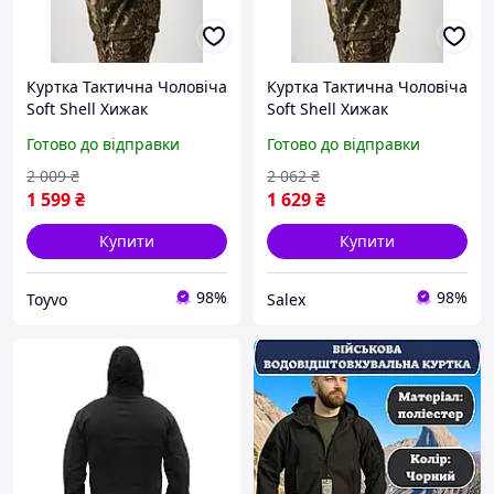
Куртка Тактична Чоловіча
Куртка Тактична Чоловіча
Soft Shell Хижак
Soft Shell Хижак
Демісезонна
Демісезонна
Готово до відправки
Готово до відправки
Водонепроникна Зелена
Водонепроникна Зелена
Toyvoo
Salex
2 009
₴
2 062
₴
1 599
₴
1 629
₴
Купити
Купити
98%
98%
Toyvo
Salex