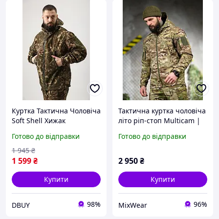
Куртка Тактична Чоловіча
Тактична куртка чоловіча
Soft Shell Хижак
літо ріп-стоп Multicam |
Демісезонна
Військова легка куртка
Готово до відправки
Готово до відправки
Водонепроникна Зелена
камуфляж Мультикам
DBUY
1 945
₴
1 599
₴
2 950
₴
Купити
Купити
98%
96%
DBUY
MixWear