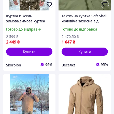
Куртка піксель
Тактична куртка Soft Shell
зимова,зимова куртка
чоловіча захисна від
піксель,тактична
вітру та холоду для
Готово до відправки
Готово до відправки
чоловіча куртка
активного відпочинку на
зсу,куртка зсу зимова
природі FLAME
2 599
₴
2 470
.50
₴
2 449
₴
1 647
₴
Купити
Купити
96%
95%
Skorpion
Веселка