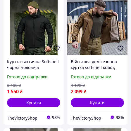
Куртка тактична Softshell
Військова демісезонна
чорна чоловіча
куртка softshell койот,
демісезонна військова з
тактична куртка зсу,
Готово до відправки
Готово до відправки
капюшоном, чоловіча
чоловіча військова куртка
куртка поліція М uterhi
койот 48 tfrhk
3 100
₴
4 198
₴
1 550
₴
2 099
₴
Купити
Купити
98%
98%
TheVictoryShop
TheVictoryShop