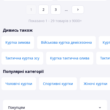
1
2
3
...
Показано 1 - 29 товарів з 9000+
Дивись також
Куртка зимова
Військова куртка демісезонна
Кур
Тактична куртка зсу
Куртка тактична олива
Такти
Популярні категорії
Чоловічі куртки
Спортивні куртки
Жіночі куртки
Покупцям