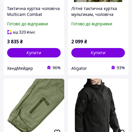
Тактична куртка чоловіча
Літня тактична куртка
Multicam Combat
мультикам, чоловіча
турецького виробництва,
військова куртка рип-
Готово до відправки
Готово до відправки
розмір L, вітро- та
стоп камуфляж із
водостійка
просоченням для зсу
320
від
₴
/міс
3 835
₴
2 099
₴
Купити
Купити
96%
93%
ХендМейдер
Aligator