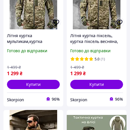
Літня куртка
Літня куртка піксель,
мультикам,куртка
куртка піксель весняна,
мультикам весняна,легка
легка літня польова
Готово до відправки
Готово до відправки
літня польова куртка
куртка піксель, чоловіча
мультикам,чоловіча
тактична куртка піксель
5.0
(1)
тактична куртка
ріпстоп
1 499
₴
1 499
₴
мультикам ріпстоп
1 299
₴
1 299
₴
Купити
Купити
96%
96%
Skorpion
Skorpion