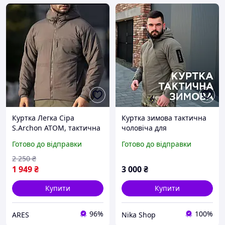
Куртка Легка Сіра
Куртка зимова тактична
S.Archon ATOM, тактична
чоловіча для
куртка, куртка чоловіча,
спецпідрозділів Coyote
Готово до відправки
Готово до відправки
непродуваєма куртка,
койот з капюшоном S-4XL
куртка на осінь
2 250
₴
1 949
₴
3 000
₴
Купити
Купити
96%
100%
ARES
Nika Shop