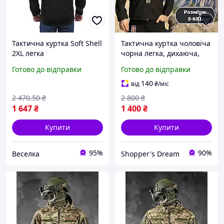
Тактична куртка Soft Shell
Тактична куртка чоловіча
2XL легка
чорна легка, дихаюча,
водовідштовхувальна для
зручна для активного
Готово до відправки
Готово до відправки
полювання та туризму з
відпочинку, служби
флісовою підкладкою
140
від
₴
/міс
FLAME
2 470
.50
₴
2 800
₴
1 647
₴
1 400
₴
Купити
Купити
95%
90%
Веселка
Shopper's Dream