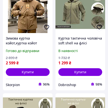
Зимова куртка
Куртка тактична чоловіча
койот,куртка койот
soft shell на флісі
зимова,тактична
Готово до відправки
В наявності
чоловіча куртка
койот,військвова куртка
2 899
₴
1 732
₴
койот на зиму
2 599
₴
1 299
₴
Купити
Купити
96%
98%
Skorpion
Dobroshop