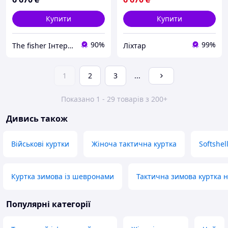
Купити
Купити
90%
99%
The fisher Інтернет магазин
Ліхтар
1
2
3
...
Показано 1 - 29 товарів з 200+
Дивись також
Військові куртки
Жіноча тактична куртка
Softshel
Куртка зимова із шевронами
Тактична зимова куртка н
Популярні категорії