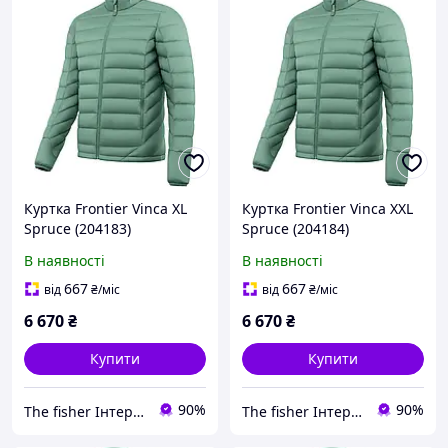
Куртка Frontier Vinca XL
Куртка Frontier Vinca XXL
Spruce (204183)
Spruce (204184)
1922.07.64
1922.07.65
В наявності
В наявності
667
667
від
₴
/міс
від
₴
/міс
6 670
₴
6 670
₴
Купити
Купити
90%
90%
The fisher Інтернет магазин
The fisher Інтернет магазин