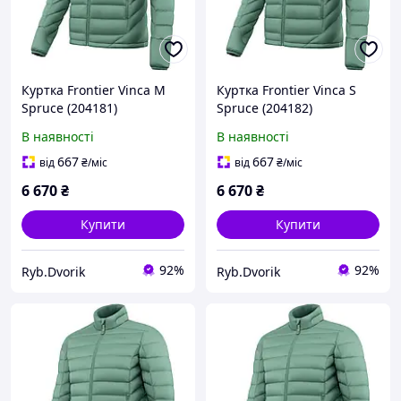
Куртка Frontier Vinca M
Куртка Frontier Vinca S
Spruce (204181)
Spruce (204182)
1922.07.62
1922.07.61
В наявності
В наявності
667
667
від
₴
/міс
від
₴
/міс
6 670
₴
6 670
₴
Купити
Купити
92%
92%
Ryb.Dvorik
Ryb.Dvorik