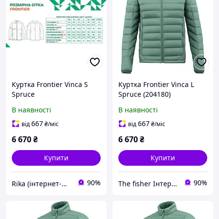
Куртка Frontier Vinca S
Куртка Frontier Vinca L
Spruce
Spruce (204180)
1922.07.63
В наявності
В наявності
667
667
від
₴
/міс
від
₴
/міс
6 670
₴
6 670
₴
Купити
Купити
90%
90%
Rika (інтернет-магазин)
The fisher Інтернет магазин