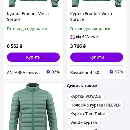
Куртка Frontier Vinca
Куртка Frontier Vinca
Spruce
Spruce
Готово до відправки
Готово до відправки
628
від
₴
/міс
6 553
₴
3 766
₴
Купити
Купити
93%
97%
ANTABKA - інтернет магазин
Bayraktar 4.5.0
Дивись також
Куртки VOYAGE
Чоловіча куртка FREEVER
Куртка Tom Tailor
Vaude куртка