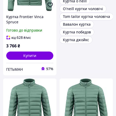
Куртка o neill
O'neill куртки чоловічі
Tom tailor куртка чоловіча
Куртка Frontier Vinca
Spruce
Вавалон куртка
Готово до відправки
Куртка победов
628
від
₴
/міс
Куртка джойкс
3 766
₴
Купити
97%
ГЕТЬМАН