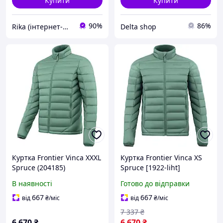
Купити
Купити
90%
86%
Rika (інтернет-магазин)
Delta shop
Куртка Frontier Vinca XXXL
Куртка Frontier Vinca XS
Spruce (204185)
Spruce [1922-liht]
1922.07.66
В наявності
Готово до відправки
667
667
від
₴
/міс
від
₴
/міс
7 337
₴
6 670
₴
6 670
₴