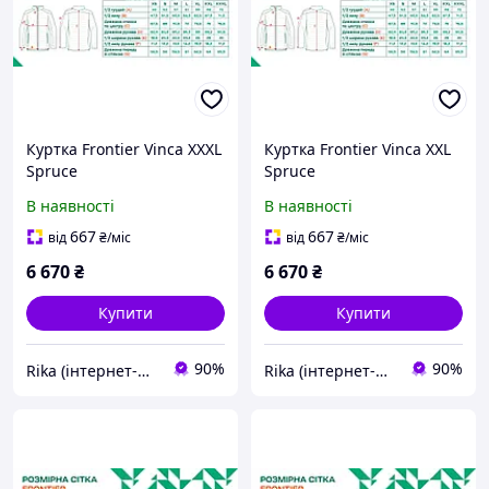
Куртка Frontier Vinca XXXL
Куртка Frontier Vinca XXL
Spruce
Spruce
В наявності
В наявності
667
667
від
₴
/міс
від
₴
/міс
6 670
₴
6 670
₴
Купити
Купити
90%
90%
Rika (інтернет-магазин)
Rika (інтернет-магазин)