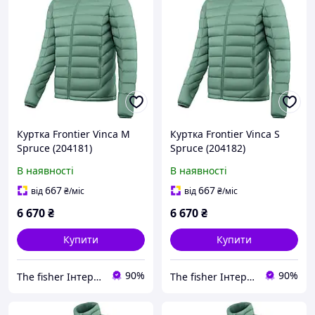
Куртка Frontier Vinca M
Куртка Frontier Vinca S
Spruce (204181)
Spruce (204182)
1922.07.62
1922.07.61
В наявності
В наявності
667
667
від
₴
/міс
від
₴
/міс
6 670
₴
6 670
₴
Купити
Купити
90%
90%
The fisher Інтернет магазин
The fisher Інтернет магазин