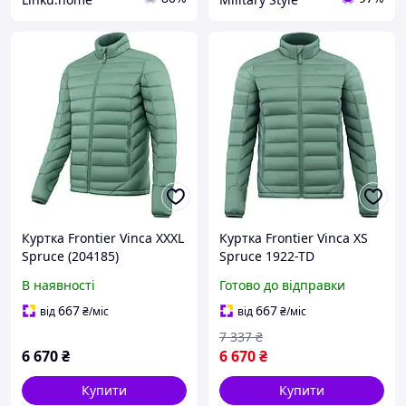
Куртка Frontier Vinca XXXL
Куртка Frontier Vinca XS
Spruce (204185)
Spruce 1922-TD
1922.07.66
В наявності
Готово до відправки
667
667
від
₴
/міс
від
₴
/міс
7 337
₴
6 670
₴
6 670
₴
Купити
Купити