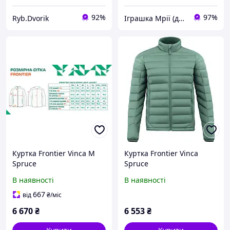
92%
97%
Ryb.Dvorik
Іграшка Мрії (дитячі, авто, туризм)
Куртка Frontier Vinca M
Куртка Frontier Vinca
Spruce
Spruce
В наявності
В наявності
667
від
₴
/міс
6 670
₴
6 553
₴