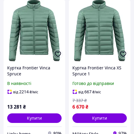
Куртка Frontier Vinca
Куртка Frontier Vinca XS
Spruce
Spruce 1
В наявності
Готово до відправки
2214
667
від
₴
/міс
від
₴
/міс
7 337
₴
13 281
₴
6 670
₴
Купити
Купити
80%
97%
Linku.home
Military Style