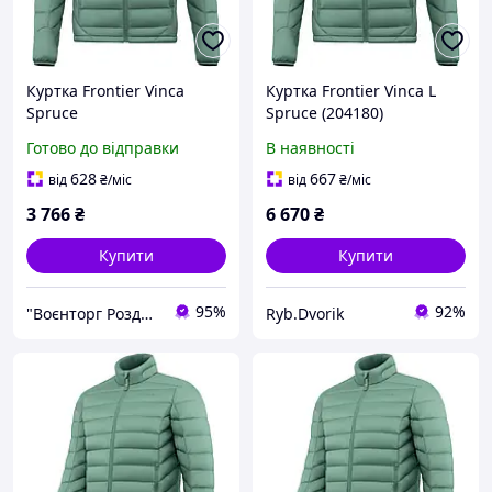
Куртка Frontier Vinca
Куртка Frontier Vinca L
Spruce
Spruce (204180)
1922.07.63
Готово до відправки
В наявності
628
667
від
₴
/міс
від
₴
/міс
3 766
₴
6 670
₴
Купити
Купити
95%
92%
"Воєнторг Роздріб/Опт": На варті вашої безпеки!
Ryb.Dvorik