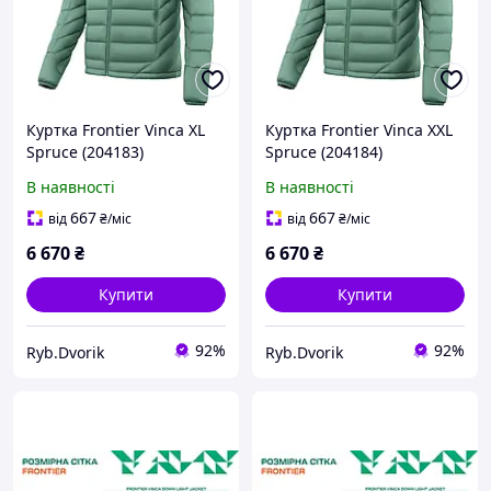
Куртка Frontier Vinca XL
Куртка Frontier Vinca XXL
Spruce (204183)
Spruce (204184)
1922.07.64
1922.07.65
В наявності
В наявності
667
667
від
₴
/міс
від
₴
/міс
6 670
₴
6 670
₴
Купити
Купити
92%
92%
Ryb.Dvorik
Ryb.Dvorik