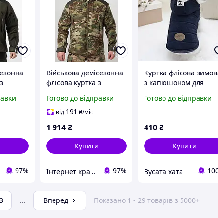
сезонна
Військова демісезонна
Куртка флісова зимов
з
флісова куртка з
з капюшоном для
ilitary
капюшоном R Military
собак, розмір S, синя
равки
Готово до відправки
Готово до відправки
Мультикам
191
від
₴
/міс
1 914
₴
410
₴
и
Купити
Купити
97%
97%
10
Інтернет крамниця “САПСАН”
Вусата хата
3
...
Вперед
Показано 1 - 29 товарів з 5000+