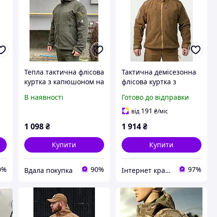
Тепла тактична флісова
Тактична демісезонна
куртка з капюшоном на
флісова куртка з
замку зелена
капюшоном R Military
В наявності
Готово до відправки
Койот
у
191
від
₴
/міс
1 098
₴
1 914
₴
Купити
Купити
0%
90%
97%
Вдала покупка
Інтернет крамниця “САПСАН”