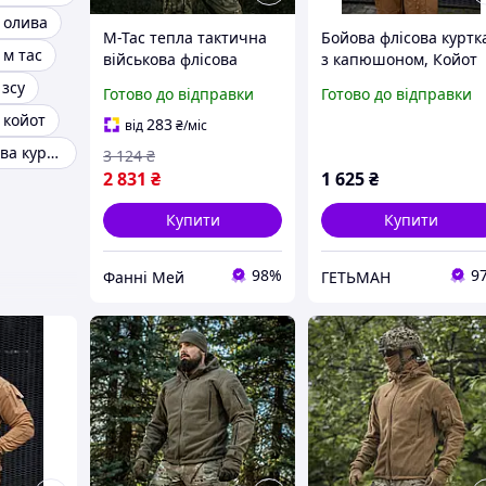
 олива
M-Tac тепла тактична
Бойова флісова куртк
 м тас
військова флісова
з капюшоном, Койот
куртка мультикам з
JA-04-03
 зсу
Готово до відправки
Готово до відправки
капюшоном
 койот
283
від
₴
/міс
Тактична флісова куртка з капюшоном
3 124
₴
2 831
₴
1 625
₴
Купити
Купити
98%
9
Фанні Мей
ГЕТЬМАН