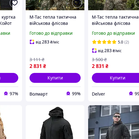
 куртка
M-Tac тепла тактична
M-Tac тепла тактична
Койот
військова флісова
військова флісова
куртка з капюшоном
куртка койот з
равки
Готово до відправки
Готово до відправки
Windblock Division
капюшоном
Gen.II Dark Olive
283
від
₴
/міс
5.0
(2)
283
від
₴
/міс
3 111
₴
3 500
₴
2 831
₴
2 831
₴
и
Купити
Купити
97%
99%
9
Волмарт
Delver