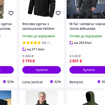
 куртка
Флісова куртка з
M-Tac чоловіча чорн
юшоном,
капюшоном Helikon
тепла військова
ня, на
Patriot Mk2 Hybrid
флісова куртка з
я
Готово до відправки
Готово до відправки
трі,
Fleece Black, тактична
капюшоном Windbloc
чоловіча тепла зимова
Division Gen.II Black
283
5.0
(1)
від
₴
/міс
кофта
371
від
₴
/міс
5 300
₴
3 120
₴
3 710
₴
2 831
₴
и
Купити
Купити
92%
92%
9
Luna_tactical
Велгрінс