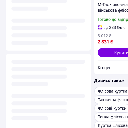
M-Tac чоловіча
військова фліс
куртка койот з
Готово до відп
капюшоном на
блискавці
283
від
₴
/міс
3 012
₴
2 831
₴
Купит
Kroger
Дивись також
Флісові куртки
Тепла флісова 