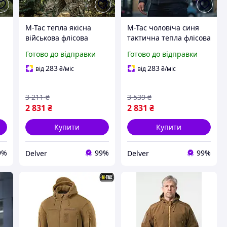
M-Tac тепла якісна
M-Tac чоловіча синя
військова флісова
тактична тепла флісова
куртка хакі з
куртка з капюшоном
Готово до відправки
Готово до відправки
капюшоном
283
283
від
₴
/міс
від
₴
/міс
3 211
₴
3 539
₴
2 831
₴
2 831
₴
Купити
Купити
9%
99%
99%
Delver
Delver