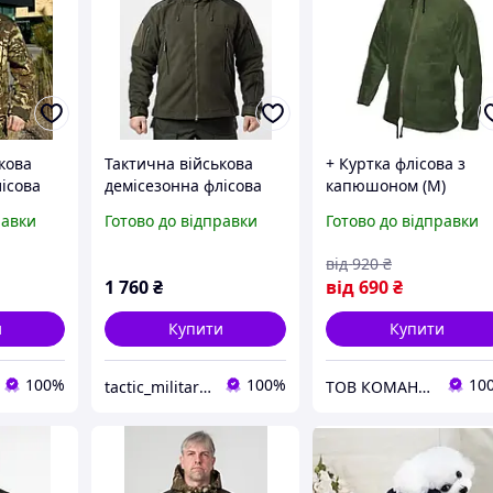
кова
Тактична військова
+ Куртка флісова з
ісова
демісезонна флісова
капюшоном (М)
шоном
куртка з капюшоном
Оливкова тактична,
равки
Готово до відправки
Готово до відправки
икам
Military Олива
для ЗСУ, спорту,
активного відпочинк
від
920
₴
та міста.
1 760
₴
від
690
₴
и
Купити
Купити
100%
100%
10
tactic_military_shop
ТОВ КОМАНДОР