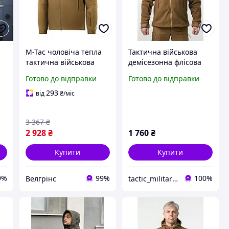
а
M-Tac чоловіча тепла
Тактична військова
тактична військова
демісезонна флісова
флісова куртка/кофта з
куртка з капюшоном
Готово до відправки
Готово до відправки
k
капюшоном
Military Койот
293
від
₴
/міс
3 367
₴
2 928
₴
1 760
₴
Купити
Купити
9%
99%
100%
Велгрінс
tactic_military_shop