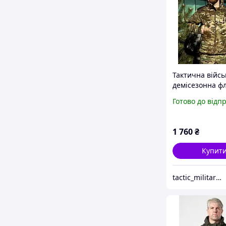
Тактична війсь
демісезонна фл
куртка з капю
Готово до відп
Military Мульт
1 760
₴
Купит
tactic_military_shop