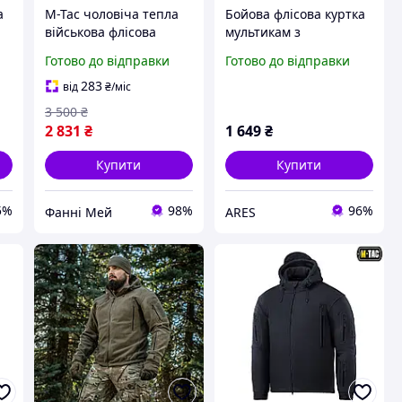
а
M-Tac чоловіча тепла
Бойова флісова куртка
військова флісова
мультикам з
куртка койот з
капюшоном (полар-
Готово до відправки
Готово до відправки
капюшоном
фліс 340) GRANDER
multicame
283
від
₴
/міс
3 500
₴
2 831
₴
1 649
₴
Купити
Купити
5%
98%
96%
Фанні Мей
ARES