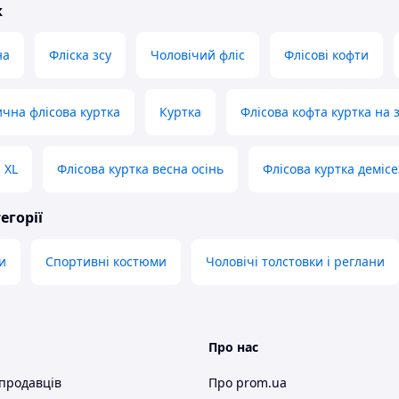
ж
на
Фліска зсу
Чоловічий фліс
Флісові кофти
ична флісова куртка
Куртка
Флісова кофта куртка на 
 XL
Флісова куртка весна осінь
Флісова куртка деміс
егорії
и
Спортивні костюми
Чоловічі толстовки і реглани
Про нас
 продавців
Про prom.ua