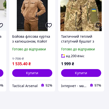
а
Бойова флісова куртка
Тактичний теплий
з капюшоном, Койот
статутний бушлат з
JA-04-03
капюшоном піксель
Готово до відправки
Готово до відправки
ЗСУ на флісовій
підкладці Куртка
200
від
₴
/міс
1 706
₴
зимова (бушлат) ММ14
1 535
.40
₴
1 999
₴
Купити
Купити
0%
92%
97%
Tactical Arsenal
Інтернет - магазин " Закупка онлайн "