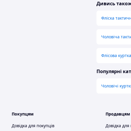
Дивись тако
Фліска тактич
Чоловіча такт
Флісова куртка
Популярні кат
Чоловічі куртк
Покупцям
Продавцям
Довідка для покупців
Довідка для