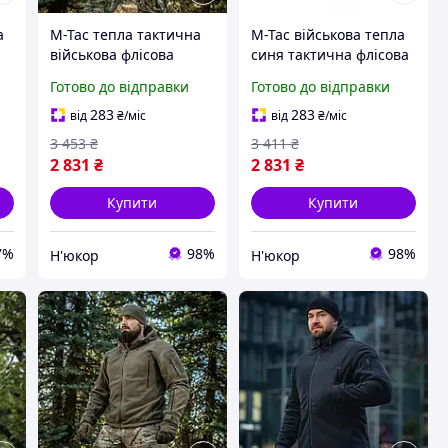
а
M-Tac тепла тактична
M-Tac військова тепла
військова флісова
синя тактична флісова
куртка з капюшоном
куртка з капюшоном та
Готово до відправки
Готово до відправки
велкро панелями
283
283
від
₴
/міс
від
₴
/міс
3 453
₴
3 411
₴
2 831
₴
2 831
₴
Купити
Купити
7%
98%
98%
Н'юкор
Н'юкор