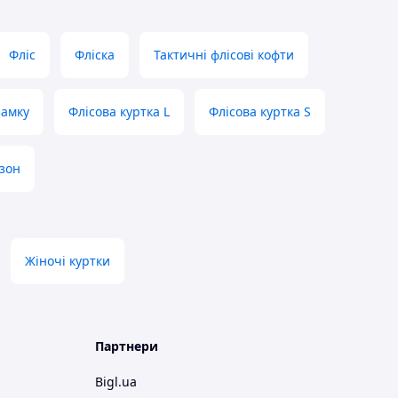
Фліс
Фліска
Тактичні флісові кофти
замку
Флісова куртка L
Флісова куртка S
езон
Жіночі куртки
Партнери
Bigl.ua