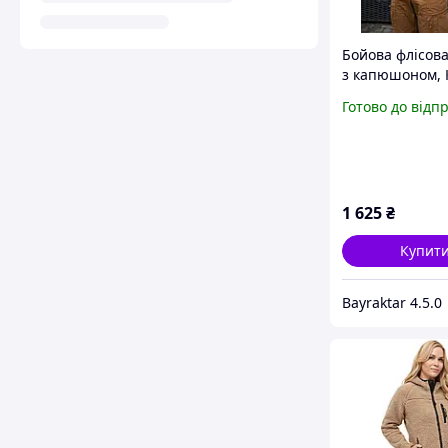
Бойова флісова
з капюшоном, 
JA-04-03
Готово до відп
1 625
₴
Купит
Bayraktar 4.5.0