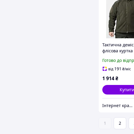
Тактична демі
флісова куртка 
капюшоном R M
Готово до відп
Олива
191
від
₴
/міс
1 914
₴
Купит
Інтернет крамниця “САПСАН”
1
2