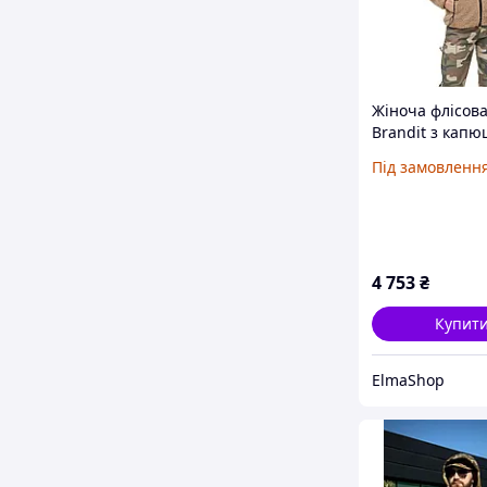
Жіноча флісова
Brandit з кап
зима, полюван
Під замовленн
відкритому пові
койот, XXL
4 753
₴
Купит
ElmaShop