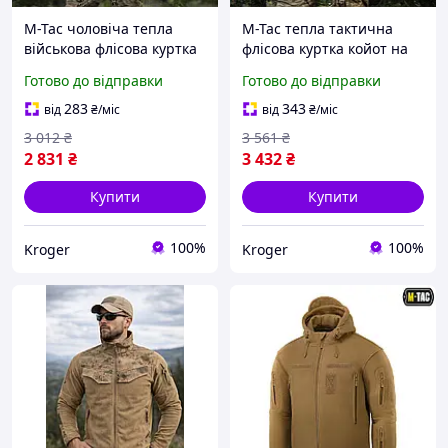
M-Tac чоловіча тепла
M-Tac тепла тактична
військова флісова куртка
флісова куртка койот на
койот з капюшоном на
блискавці Combat Fleece
Готово до відправки
Готово до відправки
блискавці
Polartec
283
343
від
₴
/міс
від
₴
/міс
3 012
₴
3 561
₴
2 831
₴
3 432
₴
Купити
Купити
100%
100%
Kroger
Kroger