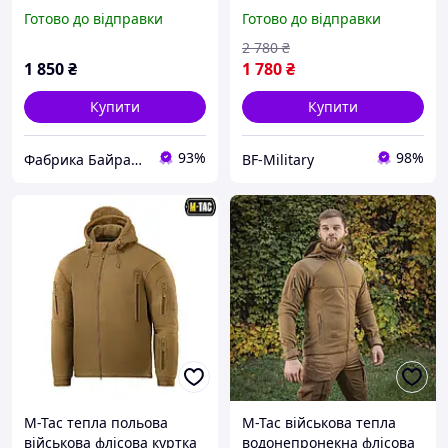
флісовка
Армійська курточка
Готово до відправки
Готово до відправки
флісова на блискавці
BAGS
2 780
₴
1 850
₴
1 780
₴
Купити
Купити
93%
98%
Фабрика Байрактар - магазин тактичного спорядження
BF-Military
M-Tac тепла польова
M-Tac військова тепла
військова флісова куртка
водонепронекна флісова