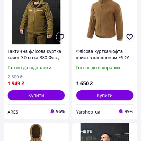
Тактична флісова куртка
Флісова куртка/кофта
койот 3D сітка 380 Фліс,
койот з капішоном ESDY
куртка - фліска койот до
Готово до відправки
Готово до відправки
-20, тепла флісова куртка
2 300
₴
1 949
₴
1 650
₴
Купити
Купити
96%
99%
ARES
Yarshop_ua