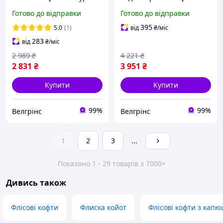
койот
куртка койот Soft Shell
Готово до відправки
Готово до відправки
395
5.0
(1)
від
₴
/міс
283
від
₴
/міс
2 989
₴
4 221
₴
2 831
₴
3 951
₴
Купити
Купити
99%
99%
Велгрінс
Велгрінс
1
2
3
...
Показано 1 - 29 товарів з 7000+
Дивись також
Флісові кофти
Флиска койот
Флісові кофти з кап