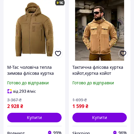
M-Tac чоловіча тепла
Тактична флісова куртка
зимова флісова куртка
койот,куртка койот
койот з велкро панелями
флісова,осіння куртка
Готово до відправки
Готово до відправки
та капюшоном
койот,чоловіча флісова
куртка кофта койот
293
від
₴
/міс
3 367
₴
1 699
₴
2 928
₴
1 599
₴
Купити
Купити
99%
96%
Волмарт
Skorpion