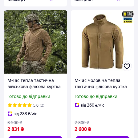
M-Tac тепла тактична
M-Tac чоловіча тепла
військова флісова куртка
тактична флісова куртка
койот з капюшоном
койот зимова армійська
Готово до відправки
Готово до відправки
фліска на блискавці Alpha
GEN.II Coyote
260
5.0
(2)
від
₴
/міс
283
від
₴
/міс
3 500
₴
2 800
₴
2 831
₴
2 600
₴