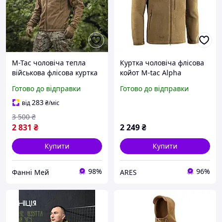
M-Tac чоловіча тепла
Куртка чоловіча флісова
військова флісова куртка
койот M-tac Alpha
койот з капюшоном
Microfleece gen.II Coyote
Готово до відправки
Готово до відправки
Brown / Флісова кофта
койот
283
від
₴
/міс
3 500
₴
2 831
₴
2 249
₴
Купити
Купити
98%
96%
Фанні Мей
ARES