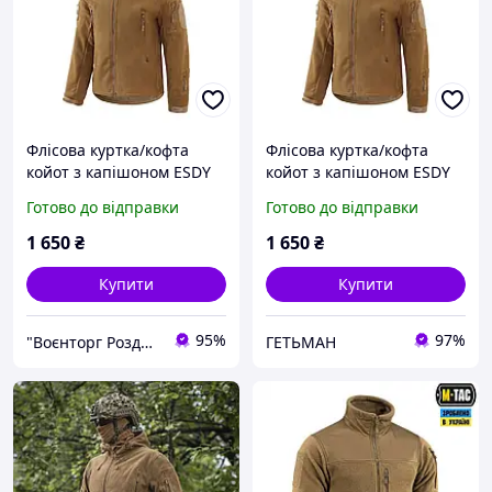
Флісова куртка/кофта
Флісова куртка/кофта
койот з капішоном ESDY
койот з капішоном ESDY
Готово до відправки
Готово до відправки
1 650
₴
1 650
₴
Купити
Купити
95%
97%
"Воєнторг Роздріб/Опт": На варті вашої безпеки!
ГЕТЬМАН