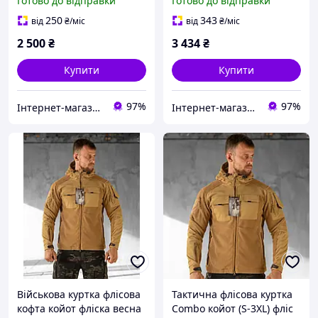
Готово до відправки
Готово до відправки
250
343
від
₴
/міс
від
₴
/міс
2 500
₴
3 434
₴
Купити
Купити
97%
97%
Інтернет-магазин Strikeshop
Інтернет-магазин Strikeshop
Військова куртка флісова
Тактична флісова куртка
кофта койот фліска весна
Combo койот (S-3XL) фліс