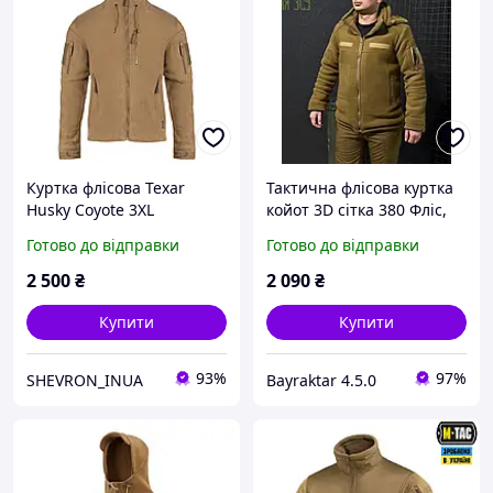
Куртка флісова Texar
Тактична флісова куртка
Husky Coyote 3XL
койот 3D сітка 380 Фліс,
куртка - фліска койот до
Готово до відправки
Готово до відправки
-20, тепла флісова куртка
2 500
₴
2 090
₴
Купити
Купити
93%
97%
SHEVRON_INUA
Bayraktar 4.5.0