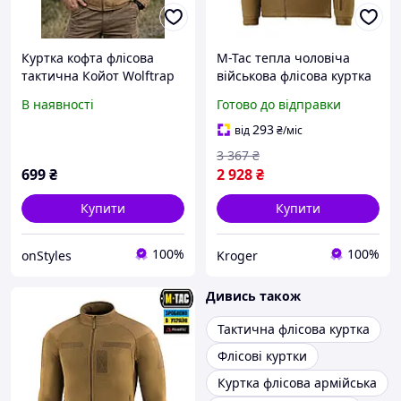
Куртка кофта флісова
M-Tac тепла чоловіча
тактична Койот Wolftrap
військова флісова куртка
Туреччина Розміри:L(50),
койот з капюшоном та
В наявності
Готово до відправки
XL(52)
велкро панелями
293
від
₴
/міс
3 367
₴
699
₴
2 928
₴
Купити
Купити
100%
100%
onStyles
Kroger
Дивись також
Тактична флісова куртка
Флісові куртки
Куртка флісова армійська