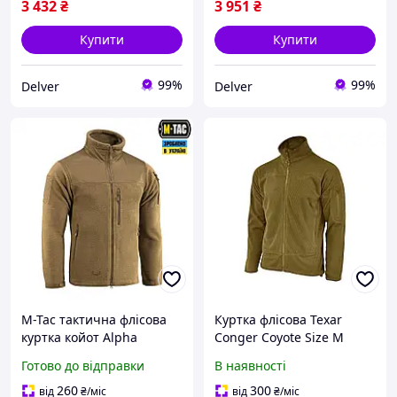
3 432
₴
3 951
₴
Купити
Купити
99%
99%
Delver
Delver
M-Tac тактична флісова
Куртка флісова Texar
куртка койот Alpha
Conger Coyote Size M
Microfleece Gen.II Coyote
Готово до відправки
В наявності
Brown, Куртка флісова
армійська, Фліска койот
260
300
від
₴
/міс
від
₴
/міс