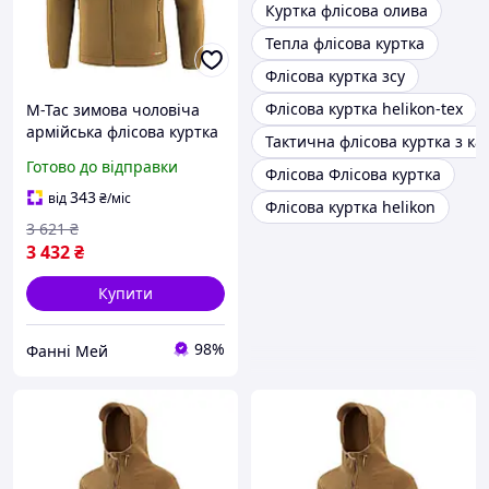
Куртка флісова олива
Тепла флісова куртка
Флісова куртка зсу
Флісова куртка helikon-tex
M-Tac зимова чоловіча
армійська флісова куртка
Тактична флісова куртка з 
койот на блискавці з
Готово до відправки
Флісова Флісова куртка
велкро панелями
343
від
₴
/міс
Флісова куртка helikon
3 621
₴
3 432
₴
Купити
98%
Фанні Мей