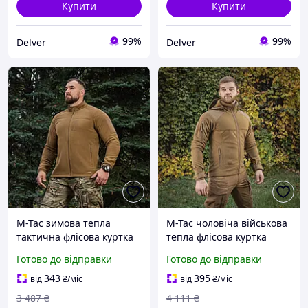
Купити
Купити
99%
99%
Delver
Delver
M-Tac зимова тепла
M-Tac чоловіча військова
тактична флісова куртка
тепла флісова куртка
койот Combat Fleece
койот Soft Shell
Готово до відправки
Готово до відправки
Polartec
343
395
від
₴
/міс
від
₴
/міс
3 487
₴
4 111
₴