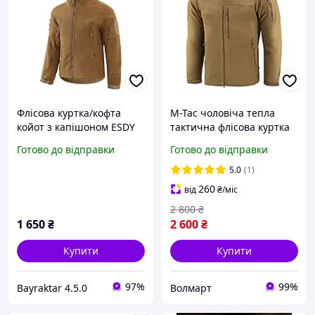
Флісова куртка/кофта
M-Tac чоловіча тепла
койот з капішоном ESDY
тактична флісова куртка
койот зимова армійська
Готово до відправки
Готово до відправки
фліска на блискавці Alpha
GEN.II Coyote
5.0
(1)
260
від
₴
/міс
2 800
₴
1 650
₴
2 600
₴
Купити
Купити
97%
99%
Bayraktar 4.5.0
Волмарт