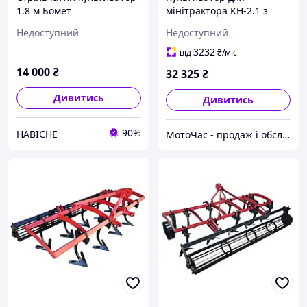
1.8 м Бомет
мінітрактора КН-2.1 з
передпосівної парової
грудобоєм
Недоступний
Недоступний
обробки навісний до
мінітрактора (7 лап в 2
3232
від
₴
/міс
ряди)
14 000
₴
32 325
₴
Дивитись
Дивитись
90%
НАВІСНЕ
МотоЧас - продаж і обслуговування двигунів, мотоблоків, бензопил і квадроциклів