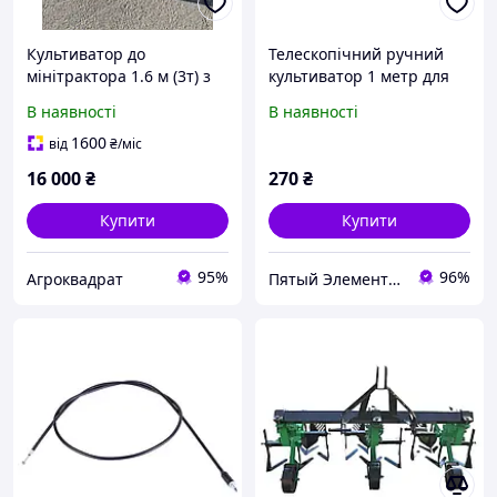
Культиватор до
Телескопічний ручний
мінітрактора 1.6 м (3т) з
культиватор 1 метр для
грудобойним барабаном
важкодоступних місць
В наявності
В наявності
C856874XA2
1600
від
₴
/міс
16 000
₴
270
₴
Купити
Купити
95%
96%
Агроквадрат
Пятый Элемент - всё, что вам нужно