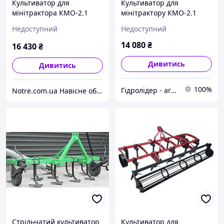
Культиватор для
Культиватор для
мінітрактора КМО-2.1
мінітрактору КМО-2.1
міжрядної обробки з
Недоступний
Недоступний
підгортальниками
14 080
₴
16 430
₴
Дивитись
Дивитись
100%
Гідролідер - агротехніка, промислове та будівельне обладнання
Notre.com.ua Навісне обладнання до сільськогосподарської техніки, запчастини. Доставка по Україні
Стрільчатий культиватор
Культиватор для