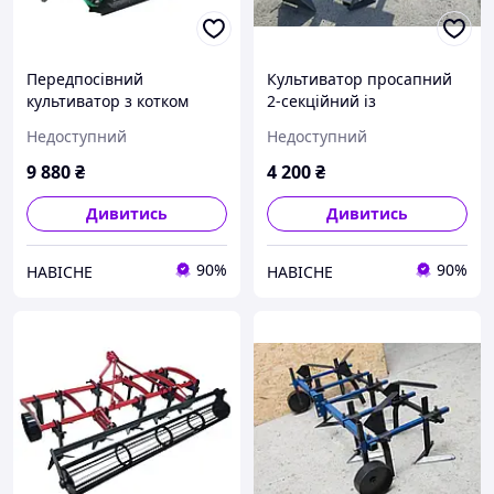
Передпосівний
Культиватор просапний
культиватор з котком
2-секційний із
КН-1.4Л для мінітрактора
кріпленням для
Недоступний
Недоступний
(пряма жорстка стійка, 7
мотоблока, мототрактора,
стрільчастих лап в 2
мінітрактора
9 880
₴
4 200
₴
ряди)
Дивитись
Дивитись
90%
90%
НАВІСНЕ
НАВІСНЕ