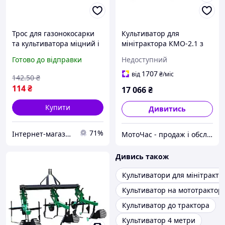
Трос для газонокосарки
Культиватор для
та культиватора міцний і
мінітрактора КМО-2.1 з
надійний для роботи з
підгортальниками
Готово до відправки
Недоступний
садовою технікою
довжина 2 метри
1707
від
₴
/міс
142
.50
₴
114
₴
17 066
₴
Купити
Дивитись
71%
Інтернет-магазин First OFF
МотоЧас - продаж і обслуговування двигунів, мотоблоків, бензопил і квадроциклів
Дивись також
Культиватори для мінітракто
Культиватор на мототрактор
Культиватор до трактора
Культиватор 4 метри