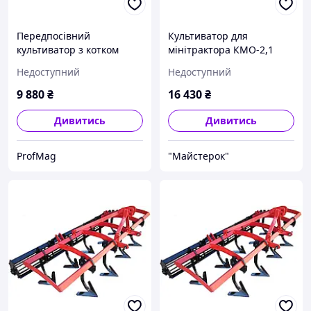
Передпосівний
Культиватор для
культиватор з котком
мінітрактора КМО-2,1
КН-1.4Л для мінітрактора
міжрядного оброблення з
Недоступний
Недоступний
(пряма жорстка стійка, 7
окучниками
стрільчастих лап в 2
9 880
₴
16 430
₴
ряди)
Дивитись
Дивитись
ProfMag
"Майстерок"