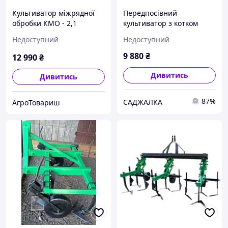
Культиватор міжрядної
Передпосівний
обробки КМО - 2,1
культиватор з котком
Володар (для
КН-1.4Л для мінітрактора
Недоступний
Недоступний
мінітрактора)
(пряма жорстка стійка, 7
стрільчастих лап в 2
9 880
₴
12 990
₴
ряди)
Дивитись
Дивитись
87%
САДЖАЛКА
АгроТовариш