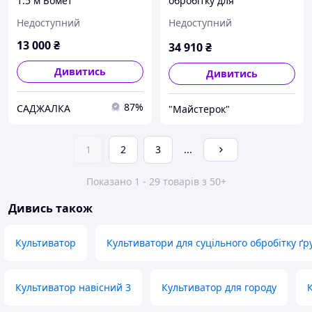
1.5 м Бомет
обробітку для
передпосівної парової
мінітрактора КН-2,1
Недоступний
Недоступний
обробки навісний до
мінітрактора (5 лап в 2
13 000
₴
34 910
₴
ряди)
Дивитись
Дивитись
87%
САДЖАЛКА
"Майстерок"
1
2
3
...
Показано 1 - 29 товарів з 50+
Дивись також
Культиватор
Культиватори для суцільного обробітку ґр
Культиватор навісний 3
Культиватор для городу