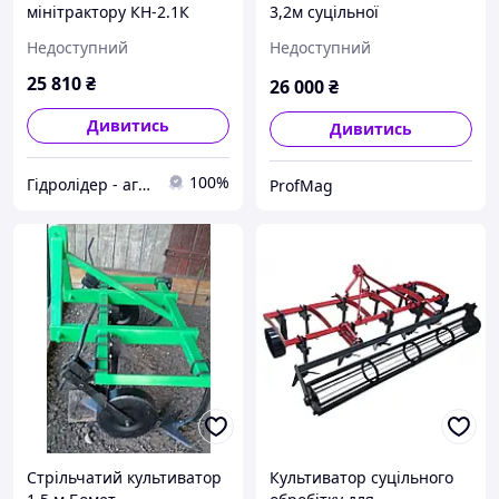
мінітрактору КН-2.1К
3,2м суцільної
передпосівної обробки
Недоступний
Недоступний
грунту Бомет на трактор
типу МТЗ / ЮМЗ
25 810
₴
26 000
₴
Дивитись
Дивитись
100%
Гідролідер - агротехніка, промислове та будівельне обладнання
ProfMag
Стрільчатий культиватор
Культиватор суцільного