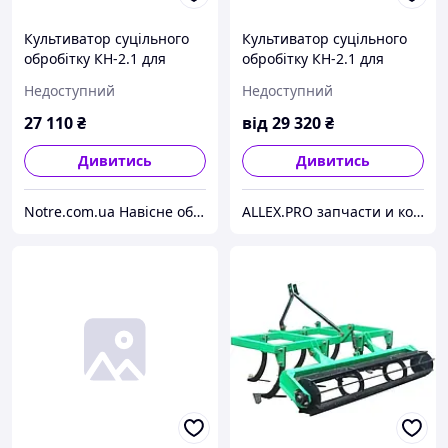
Культиватор суцільного
Культиватор суцільного
обробітку КН-2.1 для
обробітку КН-2.1 для
мінітрактора
мінітрактора
Недоступний
Недоступний
27 110
₴
від
29 320
₴
Дивитись
Дивитись
Notre.com.ua Навісне обладнання до сільськогосподарської техніки, запчастини. Доставка по Україні
ALLEX.PRO запчасти и комплектующие. Доставка по Украине