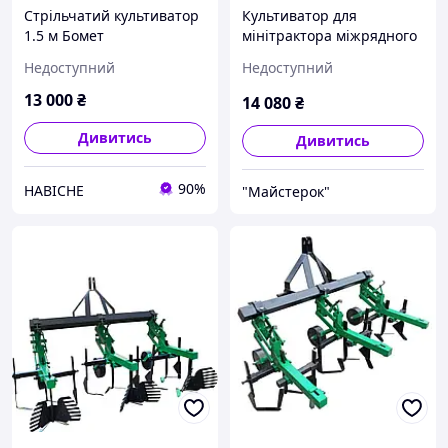
Стрільчатий культиватор
Культиватор для
1.5 м Бомет
мінітрактора міжрядного
передпосівної обробки
оброблення КМО-2,1
Недоступний
Недоступний
навісний до мінітрактора
(5 лап в 2 ряди)
13 000
₴
14 080
₴
Дивитись
Дивитись
90%
НАВІСНЕ
"Майстерок"