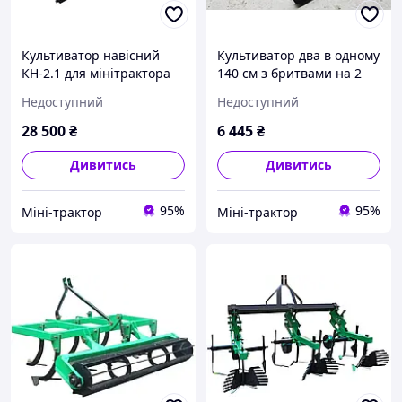
Культиватор навісний
Культиватор два в одному
КН-2.1 для мінітрактора
140 см з бритвами на 2
від 25 л.с із грудноєм,
рядки та колесами для
Недоступний
Недоступний
колесами, 9 лап,
мототрактора, мотоблока
регулювання всіх вузлів
мінітрактора
28 500
₴
6 445
₴
Дивитись
Дивитись
95%
95%
Міні-трактор
Міні-трактор