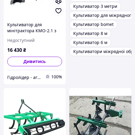
Культиватор 3 метри
Культиватор для міжрядного 
Культиватор bomet
Культиватор для
мінітрактора КМО-2.1 з
Культиватор 8 м
підгортальниками:
Недоступний
Культиватор 6 м
Ідеальний догляд за
вашим полем!
16 430
₴
Культиватори міжрядної обр
Дивитись
100%
Гідролідер - агротехніка, промислове та будівельне обладнання