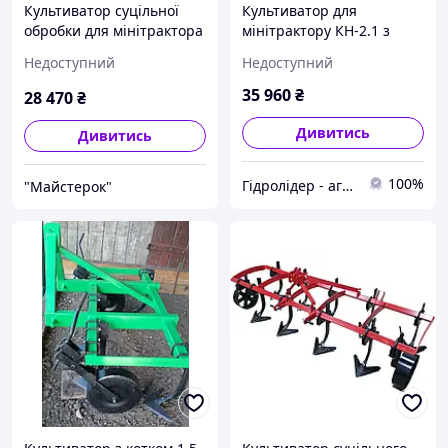
Культиватор суцільної
Культиватор для
обробки для мінітрактора
мінітрактору КН-2.1 з
КН-2,1 Л
грудобоєм
Недоступний
Недоступний
35 960
₴
28 470
₴
Дивитись
Дивитись
100%
Гідролідер - агротехніка, промислове та будівельне обладнання
"Майстерок"