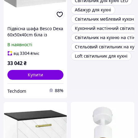
Світильник для кухні LED
Абажур для кухні
Світильник меблевий кухонн
Кухонний настінний світиль
Підвісна шафа Besco Dexa
60x50x40cm біла із
Світильник на кухню на стіну
золотою ручкою
В наявності
Стельовий світильник на кух
(SUD654BZ)
3304
від
₴
/міс
Loft світильник для кухні
33 042
₴
Купити
88%
Techdom