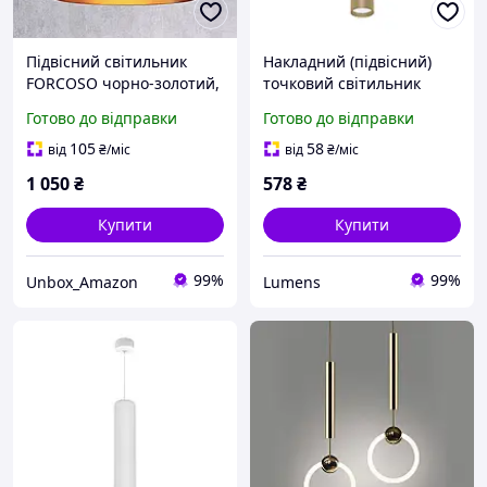
Підвісний світильник
Накладний (підвісний)
FORCOSO чорно-золотий,
точковий світильник
металевий, вінтажний,
HAVANA-P золотий GU10
Готово до відправки
Готово до відправки
цоколь E27, регульований
IP20 Violux
кабель
105
58
від
₴
/міс
від
₴
/міс
1 050
₴
578
₴
Купити
Купити
99%
99%
Unbox_Amazon
Lumens