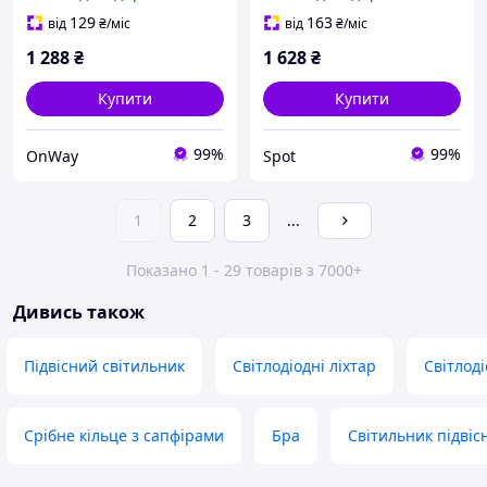
металевий із золотим
кухонного острова
плафоном E27 220х1320
19,8x15x130,6 см E14 40
129
163
від
₴
/міс
від
₴
/міс
мм для кухні
Вт
1 288
₴
1 628
₴
Купити
Купити
99%
99%
OnWay
Spot
1
2
3
...
Показано 1 - 29 товарів з 7000+
Дивись також
Підвісний світильник
Світлодіодні ліхтар
Світлод
Срібне кільце з сапфірами
Бра
Світильник підвіс