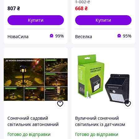
1 002
₴
807
₴
668
₴
Купити
Купити
99%
95%
НоваСила
Веселка
Сонячний садовий
Вуличний сонячний
світильник автономний
світильник із датчиком
ліхтар із декоративним
руху для саду та двору
Готово до відправки
Готово до відправки
візерунком для дачі та
1200 мА·год IP65 30