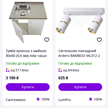
Тумба кухонна з мийкою
Світильник накладний
80х60 (0,6 мм) ліва чаша
Ardero BAMBOO ML312-2
Біла із сифоном
поворотний під лампу
Готово до відправки
Готово до відправки
GU10 MR16, білий золото
,8074,
517
64
від
₴
/міс
від
₴
/міс
3 100
₴
635
₴
Купити
Купити
100%
100%
Сантехмолл
LumPro