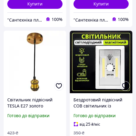
Купити
Купити
100%
100%
"Сантехніка плюс"
"Сантехніка плюс"
Світильник підвісний
Бездротовий підвісний
TESLA Е27 золото
СОВ світильник із
плавним регулюванням
Готово до відправки
Готово до відправки
яскравості на батарейках
(білий)
25
від
₴
/міс
423
₴
350
₴