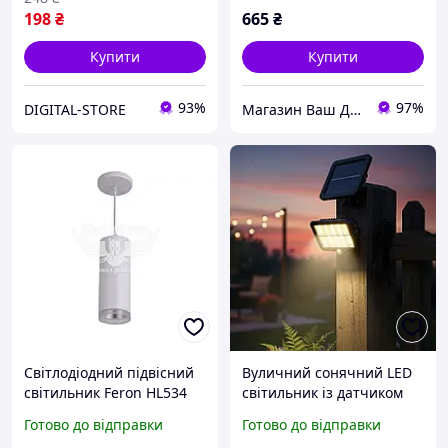
198
₴
665
₴
Купити
Купити
93%
97%
DIGITAL-STORE
Магазин Ваш ДЕКОР
Світлодіодний підвісний
Вуличний сонячний LED
світильник Feron HL534
світильник із датчиком
10Вт 4000K білий ,6329,
руху 260 лм для двору та
Готово до відправки
Готово до відправки
саду IP65 FLAME