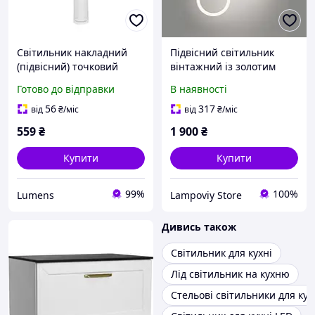
Cвітильник накладний
Підвісний світильник
(підвісний) точковий
вінтажний із золотим
світильник HAVANA-P
абажуром (PS03)
Готово до відправки
В наявності
білий GU10 IP20 Violux
56
317
від
₴
/міс
від
₴
/міс
559
₴
1 900
₴
Купити
Купити
99%
100%
Lumens
Lampoviy Store
Дивись також
Світильник для кухні
Лід світильник на кухню
Стельові світильники для кух