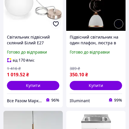
Світильник підвісний
Підвісний світильник на
скляний Білий E27
один плафон, люстра в
золоті SH-67084-1 FG
Готово до відправки
Готово до відправки
170
від
₴
/міс
1 416
₴
389
₴
1 019
.52
₴
350
.10
₴
Купити
Купити
96%
99%
Все Разом Маркет
Illuminant