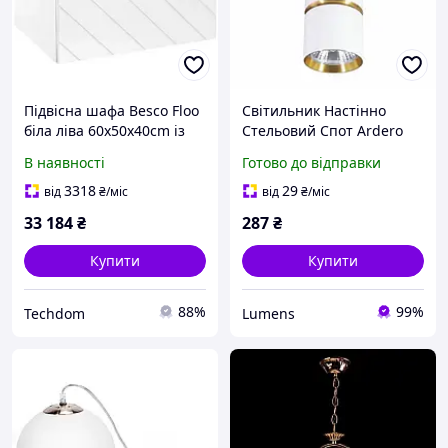
Підвісна шафа Besco Floo
Світильник Настінно
біла ліва 60x50x40cm із
Стельовий Спот Ardero
золотою ручкою без
ML312-1 BAMBOO Білий +
В наявності
Готово до відправки
стільниці (SUF654BZL)
золото GU10 Накладний
Поворотний
3318
29
від
₴
/міс
від
₴
/міс
33 184
₴
287
₴
Купити
Купити
88%
99%
Techdom
Lumens