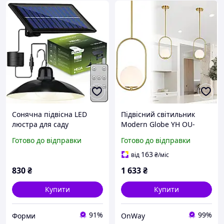
Сонячна підвісна LED
Підвісний світильник
люстра для саду
Modern Globe YH OU-
світильник Lumiled Helia,
1367GD золотий для
Готово до відправки
Готово до відправки
нейтральне біле світло
кухонного острова 19,8
4000K, пульт, датчик
х15х130, 6 см E14 40W
163
від
₴
/міс
сутінків, IP44
830
₴
1 633
₴
Купити
Купити
91%
99%
Форми
OnWay