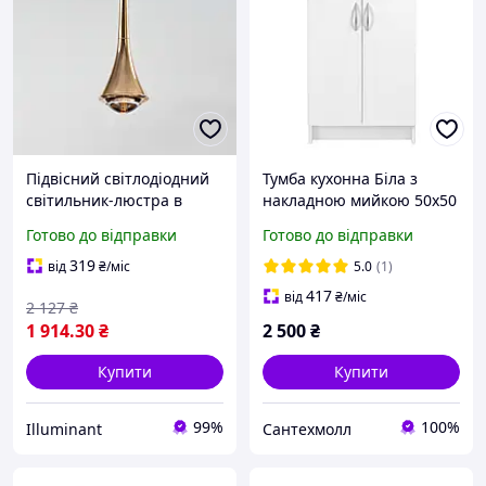
Підвісний світлодіодний
Тумба кухонна Біла з
світильник-люстра в
накладною мийкою 50х50
золоті D6006 S GOLD
(0,6 мм) із сифоном
Готово до відправки
Готово до відправки
319
від
₴
/міс
5.0
(1)
417
від
₴
/міс
2 127
₴
1 914
.30
₴
2 500
₴
Купити
Купити
99%
100%
Illuminant
Сантехмолл