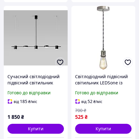
Сучасний світлодіодний
Світлодіодний підвісний
підвісний світильник
світильник LEDSone із
Мінімалістична люстра
сатинового нікелю у
Готово до відправки
Готово до відправки
вінтажному стилі з
металу чорно-білий
185
52
від
₴
/міс
від
₴
/міс
кручений плетений
700
₴
гнучкий
1 850
₴
525
₴
Купити
Купити