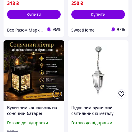
318
₴
250
₴
Купити
Купити
96%
97%
Все Разом Маркет
SweetHome
Вуличний світильник на
Підвісний вуличний
сонячній батареї
світильник із металу
12,5х9см, Теплий білий /
білий 86х17 см
Готово до відправки
Готово до відправки
Садовий ліхтар підвісний
/ Ліхтар для саду
248
₴