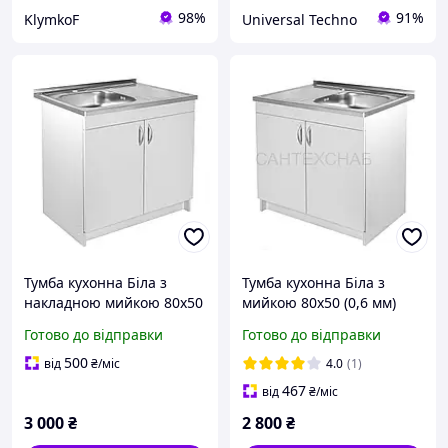
98%
91%
KlymkoF
Universal Techno
Тумба кухонна Біла з
Тумба кухонна Біла з
накладною мийкою 80х50
мийкою 80х50 (0,6 мм)
(0,8 мм) лівою із сифоном
права із сифоном
Готово до відправки
Готово до відправки
500
від
₴
/міс
4.0
(1)
467
від
₴
/міс
3 000
₴
2 800
₴