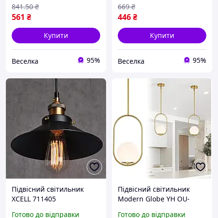
саду FLAME
світлодіодів FLAME
841
.50
₴
669
₴
561
₴
446
₴
Купити
Купити
95%
95%
Веселка
Веселка
Підвісний світильник
Підвісний світильник
XCELL 711405
Modern Globe YH OU-
антикварний чорний
1367GD золотий для
Готово до відправки
Готово до відправки