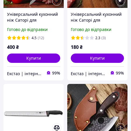
Універсальний кухонний
Універсальний кухонний
ніж Саторі для
ніж Саторі для
обвалювання, нарізання.
обвалювання, нарізання.
Готово до відправки
Готово до відправки
Відкривачка для пляшок.
4.5
(12)
2.3
(3)
400
₴
180
₴
Купити
Купити
99%
99%
Екстаз | інтернет-магазин
Екстаз | інтернет-магазин