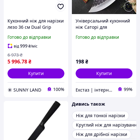
Кухонний ніж для нарізки
Універсальний кухонний
лезо 36 см Dual Grip
ніж Саторі для
Slicing з рифленим лезом
обвалювання, нарізання.
Готово до відправки
Готово до відправки
та чорно-червоною
Відкривачка для пляшок.
ручкою (5.4723.36)
чохол
999
від
₴
/міс
6 973
₴
5 996
.78
₴
198
₴
Купити
Купити
100%
99%
☀️ SUNNY LAND
Екстаз | інтернет-магазин
Дивись також
Ніж для тонкої нарізки
Круглий ніж для нарізування
Ніж для дрібної нарізки