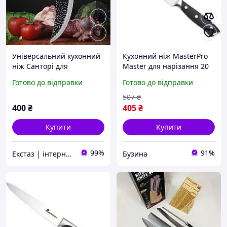
Універсальний кухонний
Кухонний ніж MasterPro
ніж Санторі для
Master для нарізання 20
обвалювання, нарізання.
см (BGMP-4303)- ( Мрія )
Готово до відправки
Готово до відправки
507
₴
400
₴
405
₴
Купити
Купити
99%
91%
Екстаз | інтернет-магазин
Бузина