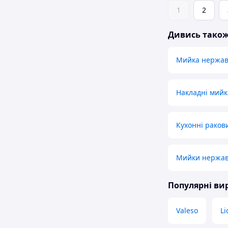
1
2
Дивись тако
Мийка нержав
Накладні мийк
Кухонні раков
Мийки нержав
Популярні в
Valeso
Li