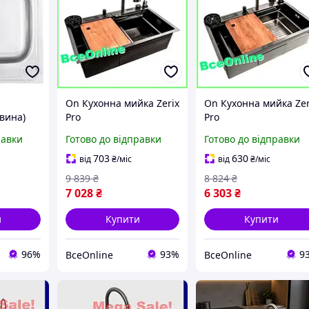
On Кухонна мийка Zerix
On Кухонна мийка Zer
вина)
Pro
Pro
6-160E
багатофункціональна з
багатофункціональна
равки
Готово до відправки
Готово до відправки
йка
інтегрованим
вбудованим
 і
змішувачем чорна для
змішувачем графітов
703
630
від
₴
/міс
від
₴
/міс
зручності миття пос
для миття посуду і пр
9 839
₴
8 824
₴
7 028
₴
6 303
₴
и
Купити
Купити
96%
93%
9
ВсеOnline
ВсеOnline