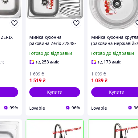
 ZERIX
Мийка кухонна
Мийка кухонна кругл
E
раковина Zerix Z7848-
(раковина нержавійка
)
08-180E Satin (780х480)
Zerix Z510-06-180P
Готово до відправки
Готово до відправки
врізна з нержавіючої
врізна 510мм 0.6мм
сталі з крилом і
полірована з сифоно
253
173
(1)
від
₴
/міс
від
₴
/міс
сифоном
1 609
₴
1 099
₴
1 519
₴
1 039
₴
и
Купити
Купити
99%
96%
9
Lovable
Lovable