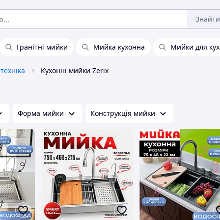
Знайти
Гранітні мийки
Мийка кухонна
Мийки для кух
техніка
Кухонні мийки Zerix
Форма мийки
Конструкція мийки