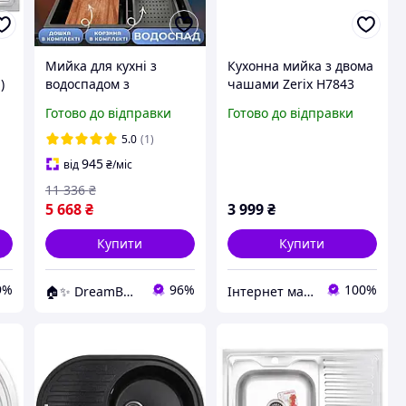
Мийка для кухні з
Кухонна мийка з двома
)
водоспадом з
чашами Zerix H7843
нержавіючої сталі
3.0/1.2 мм Brush
Готово до відправки
Готово до відправки
чорна із змішувачем та
краном для питної
5.0
(1)
Кухонна мийка 7545
945
від
₴
/міс
11 336
₴
5 668
₴
3 999
₴
Купити
Купити
9%
96%
100%
🏠✨ DreamBuy ✨🏠
Інтернет магазин "Аквасторія"