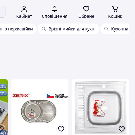
Кабінет
Сповіщення
Обране
Кошик
ні з нержавійки
Врізні мийки для кухні
Кухонна м