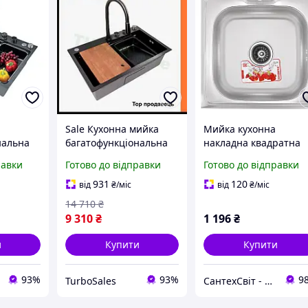
Sale Кухонна мийка
Мийка кухонна
нальна
багатофункціональна
накладна квадратна
ним
Tu Zerix з сенсорним
ZERIX 500х500х180
равки
Готово до відправки
Готово до відправки
я миття
змішувачем для миття
сатин 0.8мм
в з
посуду та овочів з
931
120
від
₴
/міс
від
₴
/міс
алі
нерж
14 710
₴
9 310
₴
1 196
₴
и
Купити
Купити
93%
93%
9
TurboSales
СантехСвіт - магазин сантехніки