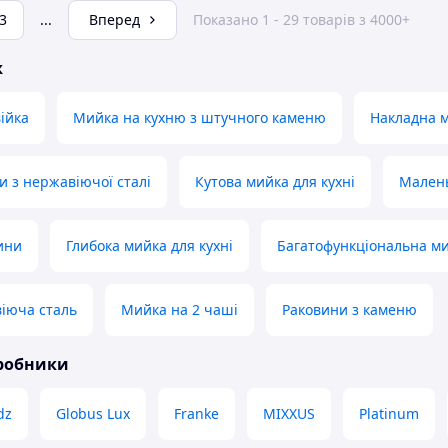
3
...
Вперед
Показано 1 - 29 товарів з 4000+
ж
ійка
Мийка на кухню з штучного каменю
Накладна 
и з нержавіючої сталі
Кутова мийка для кухні
Малень
ини
Глибока мийка для кухні
Багатофункціональна ми
іюча сталь
Мийка на 2 чаші
Раковини з каменю
иробники
dz
Globus Lux
Franke
MIXXUS
Platinum