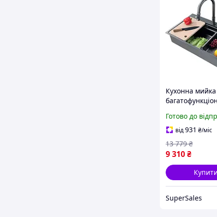
Кухонна мийка
багатофункціо
Zerix з сенсор
Готово до відп
змішувачем дл
посуду та овочі
931
від
₴
/міс
нержавіючої ст
13 779
₴
9 310
₴
Купит
SuperSales