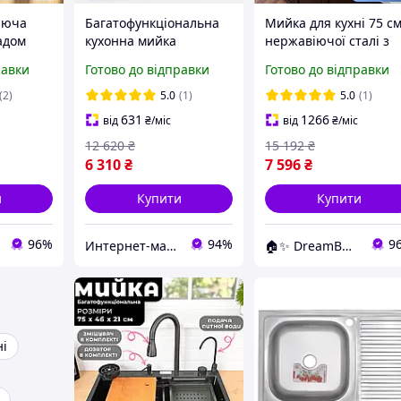
іюча
Багатофункціональна
Мийка для кухні 75 см
адом
кухонна мийка
нержавіючої сталі з
нальна
водоспад 75x46 см ST з
вбудованим
равки
Готово до відправки
Готово до відправки
з
індикатором
водоспадом
x45 см
температури
змішувачем
(2)
5.0
(1)
5.0
(1)
Багатофункціональні
631
1266
від
₴
/міс
від
₴
/міс
кухонні мийки Nano-
12 620
₴
15 192
₴
Black
6 310
₴
7 596
₴
и
Купити
Купити
96%
94%
9
Интернет-магазин Строй Дом
🏠✨ DreamBuy ✨🏠
ні