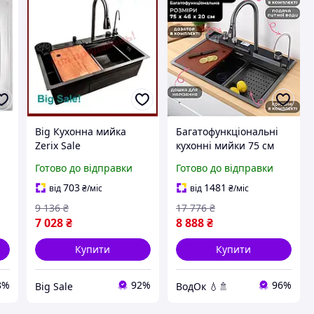
Big Кухонна мийка
Багатофункціональні
Zerix Sale
кухонні мийки 75 см
багатофункціональна з
раковина з неіржавкої
Готово до відправки
Готово до відправки
інтегрованим
сталі з водоспадом
змішувачем чорна для
вбудованим
703
1481
від
₴
/міс
від
₴
/міс
зручності миття по
змішувачем і краном
9 136
₴
17 776
₴
для питної
7 028
₴
8 888
₴
Купити
Купити
8%
92%
96%
Big Sale
ВодОк 💧🚿