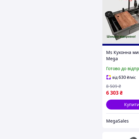
Ms Кухонна мий
Mega
багатофункціо
Готово до відп
вбудованим
змішувачем гр
630
від
₴
/міс
для миття посуд
8 509
₴
6 303
₴
Купит
MegaSales