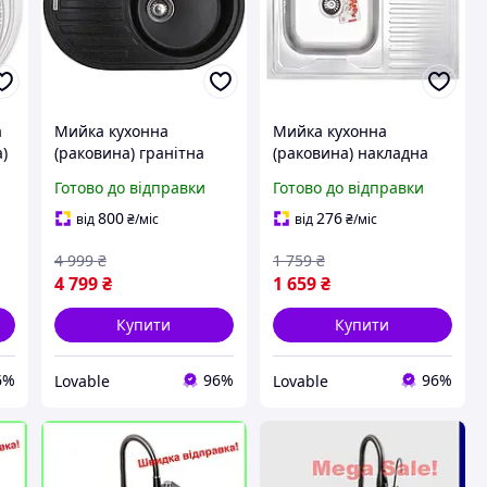
а
Мийка кухонна
Мийка кухонна
)
(раковина) гранітна
(раковина) накладна
Zerix ZS-7750R-13
Zerix Z8060L-06-160MD
Готово до відправки
Готово до відправки
Графіт 765х495, врізна
з нержавійки 800х600 з
м
прямокутна з сифоном
сифоном (Micro Decor)
800
276
від
₴
/міс
від
₴
/міс
4 999
₴
1 759
₴
4 799
₴
1 659
₴
Купити
Купити
6%
96%
96%
Lovable
Lovable