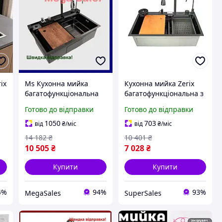
ix
Ms Кухонна мийка
Кухонна мийка Zerix
багатофункціональна
багатофункціональна з
 з
Mega Zerix з висувним
інтегрованим
Готово до відправки
Готово до відправки
змішувачем для миття
змішувачем чорна для
я
посуду та овочів з доз
зручності миття посуду
1050
703
від
₴
/міс
від
₴
/міс
і приготування їжі
14 182
₴
10 401
₴
10 505
₴
7 028
₴
Купити
Купити
4%
94%
93%
MegaSales
SuperSales