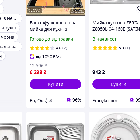
Мийки для кухні з нержавійки
Багатофункціональна
Мийка кухонна ZERIX
ля кухні
мийка для кухні з
Z8050L-04-160E (SATIN
водоспадом із
(ZS0592)
 чорна
Готово до відправки
В наявності
неіржавкої сталі чорна
Багатофункціональна мийка
графіт із вбудованим
4.0
(2)
5.0
(1)
змішувачем і краном
м
1050
від
₴
/міс
для питної
12 596
₴
6 298
₴
943
₴
Купити
Купити
96%
9
ВодОк 💧🚿
Emoyki.com Інтернет-магазин кухонних мийок