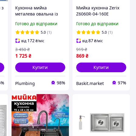
 з
Кухонна мийка
Мийка кухонна Zerix
металева овальна із
Z6060R-04-160E
сифоном із
600х600 мм Накладна
Готово до відправки
Готово до відправки
нержавіючої сталі
Satin 0.4 мм
овальної форми з
5.0
(1)
5.0
(1)
крилом раковина для
172
87
від
₴
/міс
від
₴
/міс
кухні satin 0.8
3 450
₴
919
₴
1 725
₴
869
₴
Купити
Купити
6%
98%
97%
Plumbing
Baskit.market