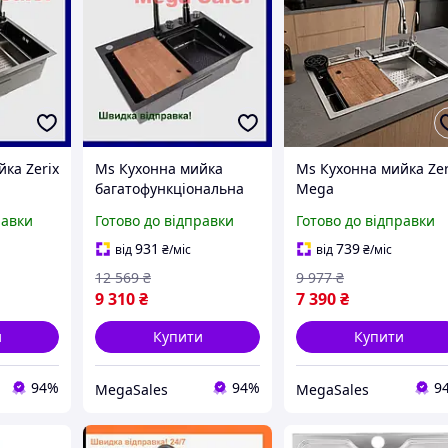
ка Zerix
Ms Кухонна мийка
Ms Кухонна мийка Zer
багатофункціональна
Mega
нальна з
Mega Zerix з
багатофункціональна
равки
Готово до відправки
Готово до відправки
сенсорним змішувачем
вбудованим
афітова
для миття посуду та
змішувачем для митт
931
739
від
₴
/міс
від
₴
/міс
у і п
овочів з не
посуду та овочів
12 569
₴
9 977
₴
9 310
₴
7 390
₴
и
Купити
Купити
94%
94%
9
MegaSales
MegaSales