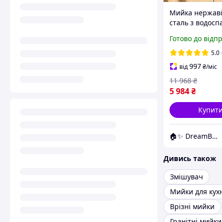
Мийка нержав
сталь з водосп
Багатофункціо
Готово до відп
кухонна мийка 
водоспадом 75
5.0
997
від
₴
/міс
11 968
₴
5 984
₴
Купит
🏠✨ DreamBuy ✨🏠
Дивись також
Змішувач
Мийки для кух
Врізні мийки
Гранітні мийки