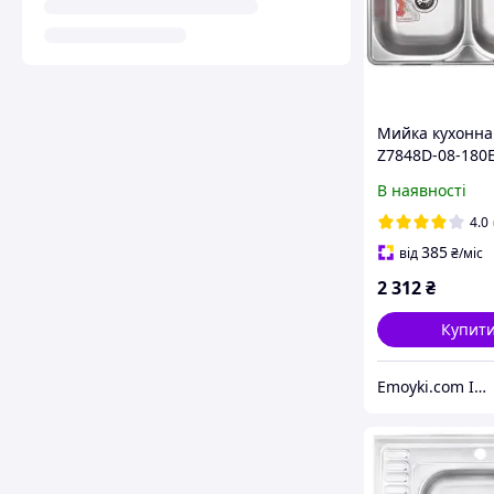
Мийка кухонна
Z7848D-08-180
DOUBLE (SATIN
В наявності
(ZS0578)
4.0
385
від
₴
/міс
2 312
₴
Купит
Emoyki.com Інтернет-магазин кухонних мийок