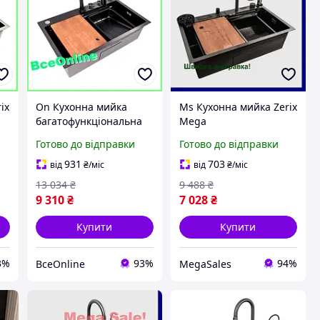
ix
On Кухонна мийка
Ms Кухонна мийка Zerix
багатофункціональна
Mega
 з
Pro Zerix з сенсорним
багатофункціональна з
Готово до відправки
Готово до відправки
змішувачем для миття
інтегрованим
а
посуду та овочів з нер
змішувачем чорна для
931
703
від
₴
/міс
від
₴
/міс
зручності миття по
13 034
₴
9 488
₴
9 310
₴
7 028
₴
Купити
Купити
3%
93%
94%
ВсеOnline
MegaSales