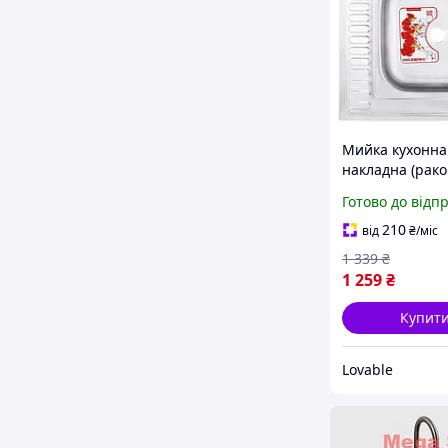
Мийка кухонна
накладна (рако
Zerix Z6060R-0
Готово до відп
60х60 нержаві
0.6мм з крилом
210
від
₴
/міс
сифоном Satin
1 339
₴
1 259
₴
Купит
Lovable