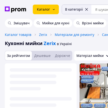
Каталог
В категорії
Змішувач
Мийки для кухні
Врізні мийки
Каталог товарів
Zerix
Матеріали для ремонту
Сан
Кухонні мийки
Zerix
в Україні
За рейтингом
Дешевше
Дорожче
Матеріал мийки