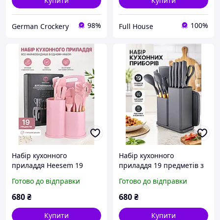
Купити
Купити
98%
100%
German Crockery
Full House
Набір кухонного
Набір кухонного
приладдя Heesem 19
приладдя 19 предметів з
предметів із ножами,
подвійною підставкою,
Готово до відправки
Готово до відправки
дошкою та підставкою,
набором ножів та
силіконові кухонні
обробною дошкою,
680
₴
680
₴
аксесуари
силіконові сірий
Купити
Купити