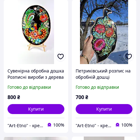
Сувенірна обробна дошка
Петриківський розпис на
Розписні вироби з дерева
обробній дошці
Кухонне приладдя
Український сувенір
Готово до відправки
Готово до відправки
Подарунок мамі
Розписна дошка Кухонне
Дерев'яна обробна дошка
приладдя Подарунок на
800
₴
700
₴
Декор інтер'єру
кухню
Купити
Купити
100%
100%
"Art-Etno" - креативна майстерня родинного мистецтва в кожному виробі!
"Art-Etno" - креативна майстерня родинного мистецтва в кожному виробі!