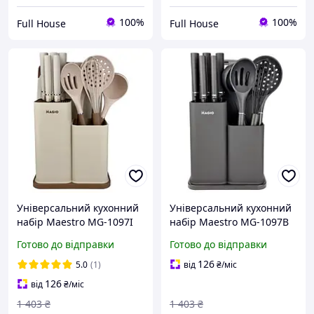
100%
100%
Full House
Full House
Універсальний кухонний
Універсальний кухонний
набір Maestro MG-1097I
набір Maestro MG-1097B
11-в-1 | Силіконові
11-в-1 | Силіконові
Готово до відправки
Готово до відправки
прилади, ножі з нерж.
прилади, ножі з нерж.
сталі, дошк
сталі, дошк
126
5.0
(1)
від
₴
/міс
126
від
₴
/міс
1 403
₴
1 403
₴