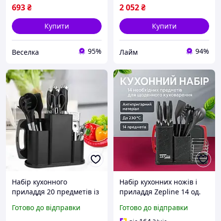
693
₴
2 052
₴
Купити
Купити
95%
94%
Веселка
Лайм
Набір кухонного
Набір кухонних ножів і
приладдя 20 предметів із
приладдя Zepline 14 од.
потрійною підставкою
нержавіюча сталь на
Готово до відправки
Готово до відправки
ножі обробна дошка
підставці для м яса овочів