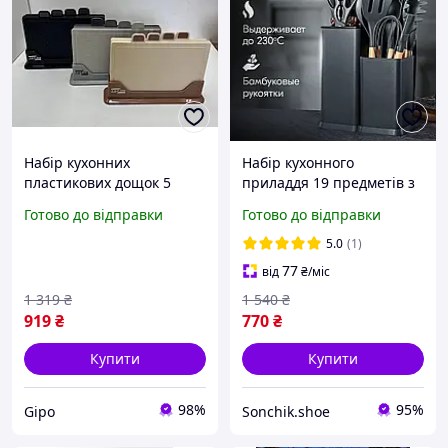
Набір кухонних
Набір кухонного
пластикових дощок 5
приладдя 19 предметів з
предметів з підставкою
подвійною підставкою,
Готово до відправки
Готово до відправки
сірий / Двостороннє
обробною дошкою і
приладдя для нарізання
ножами Набір лопаток
5.0
(1)
продуктів
77
від
₴
/міс
1 319
₴
1 540
₴
919
₴
770
₴
Купити
Купити
98%
95%
Gipo
Sonchik.shoe