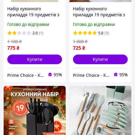
Набір кухонного
Набір кухонного
приладдя 19 предметів з
приладдя 19 предметів з
підставкою дошкою
подвійною підставкою
Готово до відправки
Готово до відправки
ножами чорний
обробною дошкою
ергономічний GA1
набором ножів Сірий
2.0
(1)
5.0
(5)
1 100
₴
1 000
₴
775
₴
725
₴
Купити
Купити
95%
95%
Prime Choice - Кращий вибір
Prime Choice - Кращий вибір