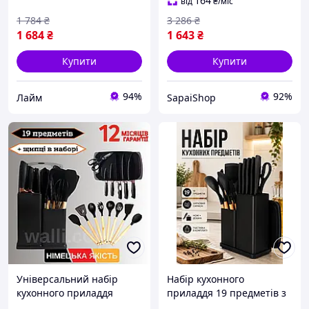
з дошкою
164
від
₴
/міс
1 784
₴
3 286
₴
1 684
₴
1 643
₴
Купити
Купити
94%
92%
Лайм
SapaiShop
Універсальний набір
Набір кухонного
кухонного приладдя
приладдя 19 предметів з
Zepline 19 предметів
ножами, обробною