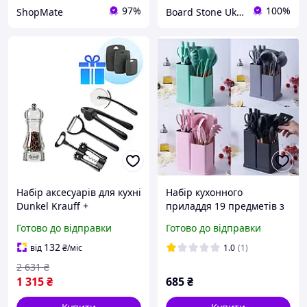
97%
100%
ShopMate
Board Stone Ukraine
Набір аксесуарів для кухні
Набір кухонного
Dunkel Krauff +
приладдя 19 предметів з
ПОДАРУНОК: Набір
подвійною підставкою
Готово до відправки
Готово до відправки
кухонних дошок Frische
дошкою набором ножів
ZP-0102 Onestore
132
від
₴
/міс
1.0
(1)
37929984
2 631
₴
1 315
₴
685
₴