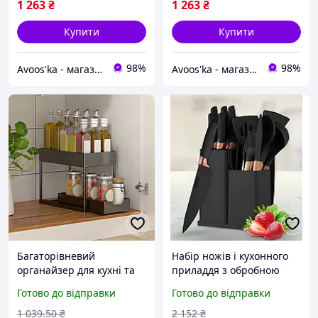
1 263
₴
1 263
₴
Купити
Купити
98%
98%
Avoos'ka - магазин для Вашого дому та комфорту,)
Avoos'ka - магазин для Вашого дому та комфорту,)
Багаторівневий
Набір ножів і кухонного
органайзер для кухні та
приладдя з обробною
ванної з шухлядою для
дошкою і підставкою
Готово до відправки
Готово до відправки
зберігання аксесуарів і
Zepline ZP0102 19
приладдя FLAME
Предметів Чорний
1 039
.50
₴
2 152
₴