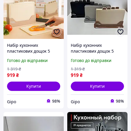
Набір кухонних
Набір кухонних
пластикових дощок 5
пластикових дощок 5
предметів з підставкою
предметів з підставкою
Готово до відправки
Готово до відправки
бежевий / Двостороннє
чорний / Двостороннє
приладдя для нарізання
приладдя для нарізання
1 319
₴
1 319
₴
продуктів
продуктів
919
₴
919
₴
Купити
Купити
98%
98%
Gipo
Gipo