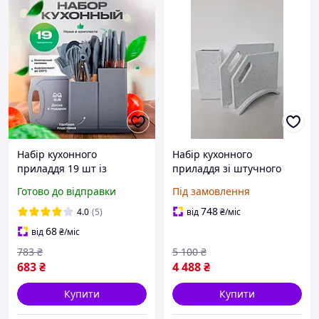
Набір кухонного
Набір кухонного
приладдя 19 шт із
приладдя зі штучного
силікону та бамбуку з
акрилового каменю
Готово до відправки
Під замовлення
обробною дошкою та
(дошки та колода для
підставкою для кухні
ножів)
748
4.0
(5)
від
₴
/міс
сірий
68
від
₴
/міс
783
₴
5 100
₴
683
₴
4 488
₴
Купити
Купити