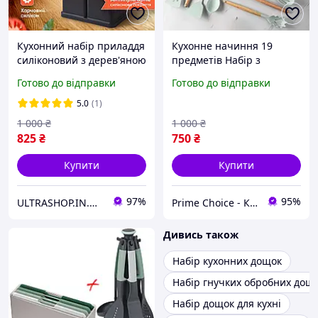
Кухонний набір приладдя
Кухонне начиння 19
силіконовий з дерев'яною
предметів Набір з
ручкою підставкою дошка
подвійною підставкою
Готово до відправки
Готово до відправки
для нарізання для кухні
обробною дошкою
19 предметів
набором ножів М'ятний
5.0
(1)
1 000
₴
1 000
₴
825
₴
750
₴
Купити
Купити
97%
95%
ULTRASHOP.IN.UA 🛒 Інтернет-магазин трендових гаджетів
Prime Choice - Кращий вибір
Дивись також
Набір кухонних дощок
Набір гнучких обробних дощ
Набір дощок для кухні