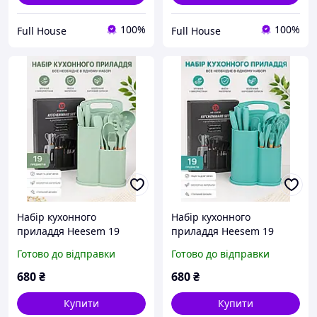
100%
100%
Full House
Full House
Набір кухонного
Набір кухонного
приладдя Heesem 19
приладдя Heesem 19
предметів із ножами,
предметів із
Готово до відправки
Готово до відправки
силіконовими
силіконовими
аксесуарами, дошкою та
аксесуарами, ножами,
680
₴
680
₴
подвійною підставкою
дошкою та підставкою
м'ятний
бірюзовий
Купити
Купити