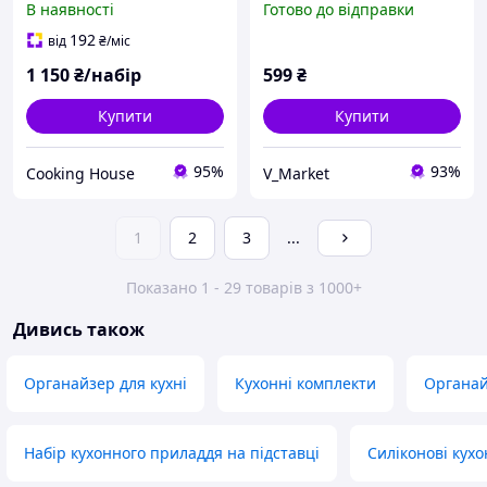
В наявності
Готово до відправки
набір ножів обробна
дошкою та подвійною
дошка чорний
підставкою Чорний
192
від
₴
/міс
1 150
₴/набір
599
₴
Купити
Купити
95%
93%
Cooking House
V_Market
1
2
3
...
Показано 1 - 29 товарів з 1000+
Дивись також
Органайзер для кухні
Кухонні комплекти
Органай
Набір кухонного приладдя на підставці
Силіконові кух