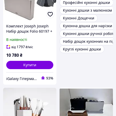
Професійні кухонні дошки
Кухонні дошки з малюнком
Кухонні Дощечки
Кухонна дошка для нарізки
Комплект Joseph Joseph
Набір дощок Folio 60197 +
Кухонні дошки ручної роботи
Набір кухонного
В наявності
Набір дощок кухонних на підс
приладдя 10540
1797
від
₴
/міс
Круглі кухонні дошки
10 780
₴
Купити
93%
iGalaxy Гіпермаркет подарунків