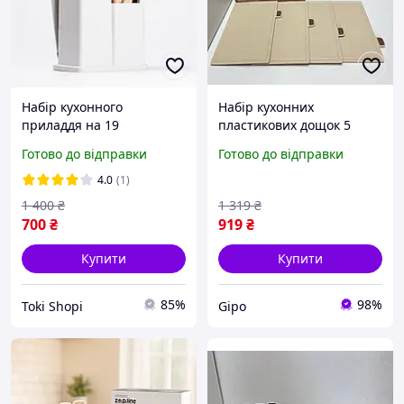
Набір кухонного
Набір кухонних
приладдя на 19
пластикових дощок 5
предметів, прилади з
предметів з підставкою
Готово до відправки
Готово до відправки
набором ножів на
коричневий /
підставці з обробною
Двостороннє приладдя
4.0
(1)
дошкою Toki Shopi
для нарізання продуктів
1 400
₴
1 319
₴
700
₴
919
₴
Купити
Купити
85%
98%
Tokі Shopі
Gipo