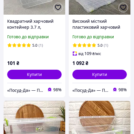
Квадратний харчовий
Високий місткий
контейнер 3.7 л,
пластиковий харчовий
PREMIUM Ал-пластик
контейнер на коліщатках
Готово до відправки
Готово до відправки
50 л, BIGBOX Ал-пластик
5.0
(1)
5.0
(1)
109
від
₴
/міс
101
₴
1 092
₴
Купити
Купити
98%
98%
«Посуд-Да» — Посуд, Подарунки, Товари для дому
«Посуд-Да» — Посуд, Подарунки, Товари для дому