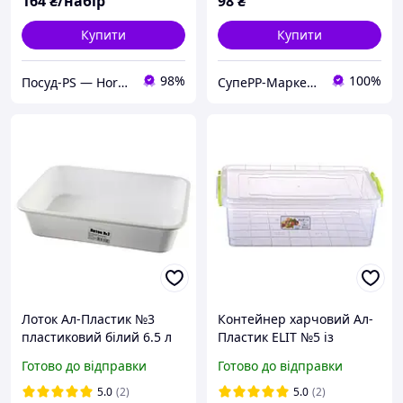
164
₴/набір
98
₴
Купити
Купити
98%
100%
Посуд-PS — Horeca Посуд Подарунки
СупеРР-Маркет Корисних Товарів
Лоток Ал-Пластик №3
Контейнер харчовий Ал-
пластиковий білий 6.5 л
Пластик ELIT №5 із
затискачами 7.0 л
Готово до відправки
Готово до відправки
5.0
(2)
5.0
(2)