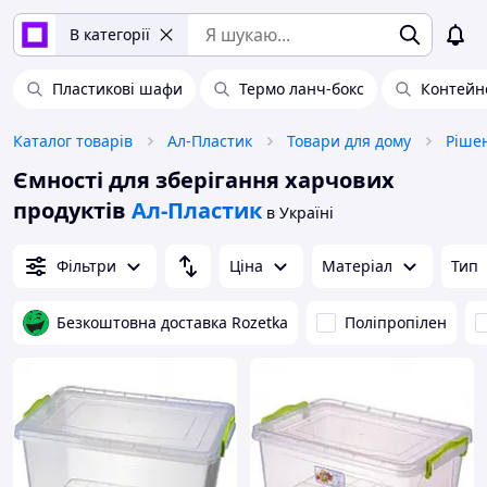
В категорії
Пластикові шафи
Термо ланч-бокс
Контейн
Каталог товарів
Ал-Пластик
Товари для дому
Рішен
Ємності для зберігання харчових
продуктів
Ал-Пластик
в Україні
Фільтри
Ціна
Матеріал
Тип
Безкоштовна доставка Rozetka
Поліпропілен