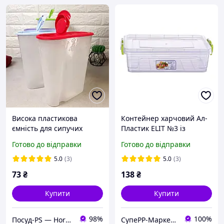
Висока пластикова
Контейнер харчовий Ал-
ємність для сипучих
Пластик ELIT №3 із
продуктів 1.8 л Харків
затискачами 3.0 л
Готово до відправки
Готово до відправки
5.0
(3)
5.0
(3)
73
₴
138
₴
Купити
Купити
98%
100%
Посуд-PS — Horeca Посуд Подарунки
СупеРР-Маркет Корисних Товарів