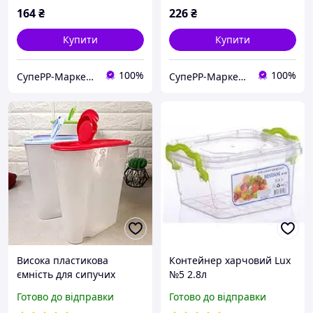
164
₴
226
₴
Купити
Купити
100%
100%
СупеРР-Маркет Корисних Товарів
СупеРР-Маркет Корисних Товарів
Висока пластикова
Контейнер харчовий Lux
ємність для сипучих
№5 2.8л
продуктів 1.8 л Харків
Готово до відправки
Готово до відправки