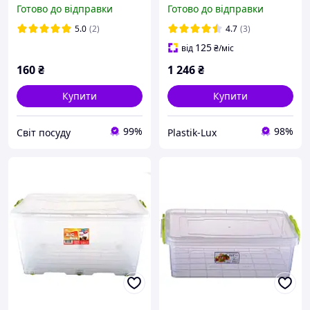
прозорий
Готово до відправки
Готово до відправки
5.0
(2)
4.7
(3)
125
від
₴
/міс
160
₴
1 246
₴
Купити
Купити
99%
98%
Світ посуду
Plastik-Lux