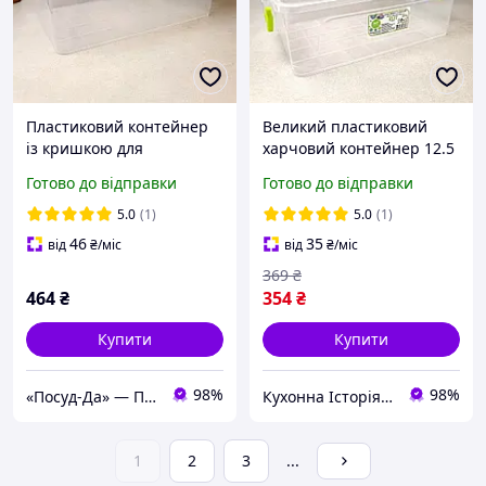
Пластиковий контейнер
Великий пластиковий
із кришкою для
харчовий контейнер 12.5
зберігання їжі 17 л LUX
л ELIT
Готово до відправки
Готово до відправки
5.0
(1)
5.0
(1)
46
35
від
₴
/міс
від
₴
/міс
369
₴
464
₴
354
₴
Купити
Купити
98%
98%
«Посуд-Да» — Посуд, Подарунки, Товари для дому
Кухонна Історія - товари для кухні та дому
1
2
3
...