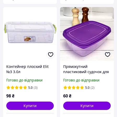
Контейнер плоский Elit
Прямокутний
№3 3.0л
пластиковий судочок для
їжі 1.86 л
Готово до відправки
Готово до відправки
5.0
(3)
5.0
(2)
98
₴
60
₴
Купити
Купити