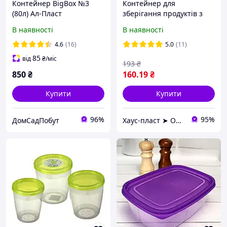
Контейнер BigBox №3
Контейнер для
(80л) Ал-Пласт
зберігання продуктів з
затискачами "Elit" - 7л
В наявності
В наявності
4.6
(16)
5.0
(11)
85
від
₴
/міс
193
₴
850
₴
160
.19
₴
Купити
Купити
96%
95%
ДомСадПобут
Хаус-пласт ➤ Оптовий склад госптоварів