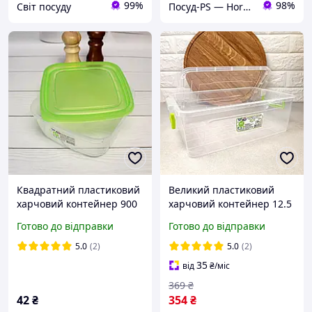
99%
98%
Світ посуду
Посуд-PS — Horeca Посуд Подарунки
Квадратний пластиковий
Великий пластиковий
харчовий контейнер 900
харчовий контейнер 12.5
мл із зеленою кришкою
л ELIT
Готово до відправки
Готово до відправки
5.0
(2)
5.0
(2)
35
від
₴
/міс
369
₴
42
₴
354
₴