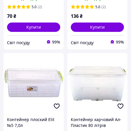
5.0
(2)
5.0
(2)
70
₴
136
₴
Купити
Купити
99%
99%
Світ посуду
Світ посуду
Контейнер плоский Elit
Контейнер харчовий Ал-
№5 7,0л
Пластик 80 літрів