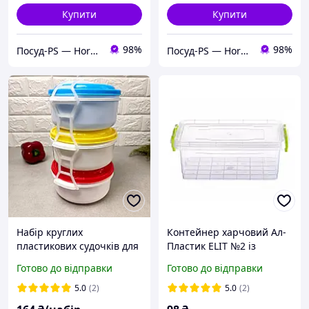
Купити
Купити
98%
98%
Посуд-PS — Horeca Посуд Подарунки
Посуд-PS — Horeca Посуд Подарунки
Набір круглих
Контейнер харчовий Ал-
пластикових судочків для
Пластик ELIT №2 із
їжі 1 л 3 в 1
затискачами 2.2 л
Готово до відправки
Готово до відправки
5.0
(2)
5.0
(2)