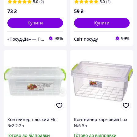
5.0
(2)
5.0
(2)
73
₴
59
₴
Купити
Купити
98%
99%
«Посуд-Да» — Посуд, Подарунки, Товари для дому
Світ посуду
Контейнер плоский Elit
Контейнер харчовий Lux
№2 2.2л
№6 5л
Готово до відправки
Готово до відправки