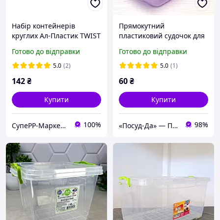
Набір контейнерів
Прямокутний
круглих Ал-Пластик TWIST
пластиковий судочок для
3в1 900/1300/1700 мл
їжі 1.86 л
Готово до відправки
Готово до відправки
5.0
(2)
5.0
(1)
142
₴
60
₴
Купити
Купити
100%
98%
СупеРР-Маркет Корисних Товарів
«Посуд-Да» — Посуд, Подарунки, Товари для дому