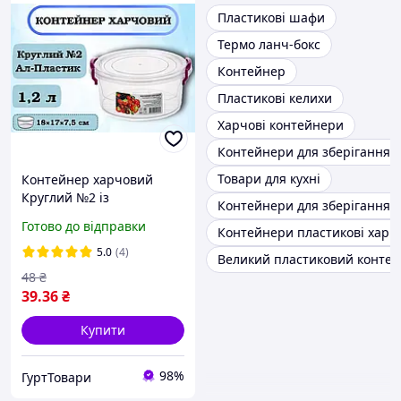
Пластикові шафи
Термо ланч-бокс
Контейнер
Пластикові келихи
Харчові контейнери
Контейнери для зберігання 
Товари для кухні
Контейнер харчовий
Круглий №2 із
Контейнери для зберігання 
затискачами Ал-Пластик,
Готово до відправки
Контейнери пластикові харч
1,2 л
5.0
(4)
Великий пластиковий конте
48
₴
39
.36
₴
Купити
98%
ГуртТовари