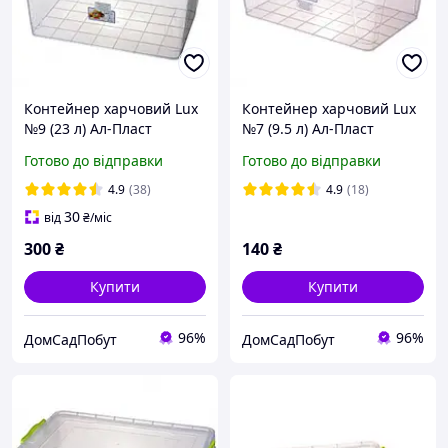
Контейнер харчовий Lux
Контейнер харчовий Lux
№9 (23 л) Ал-Пласт
№7 (9.5 л) Ал-Пласт
Готово до відправки
Готово до відправки
4.9
(38)
4.9
(18)
30
від
₴
/міс
300
₴
140
₴
Купити
Купити
96%
96%
ДомСадПобут
ДомСадПобут