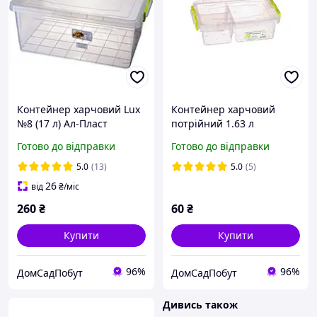
Контейнер харчовий Lux
Контейнер харчовий
№8 (17 л) Ал-Пласт
потрійний 1.63 л
(0.33+0.33+0.97) Ал-Пласт
Готово до відправки
Готово до відправки
TWIN №3
5.0
(13)
5.0
(5)
26
від
₴
/міс
260
₴
60
₴
Купити
Купити
96%
96%
ДомСадПобут
ДомСадПобут
Дивись також