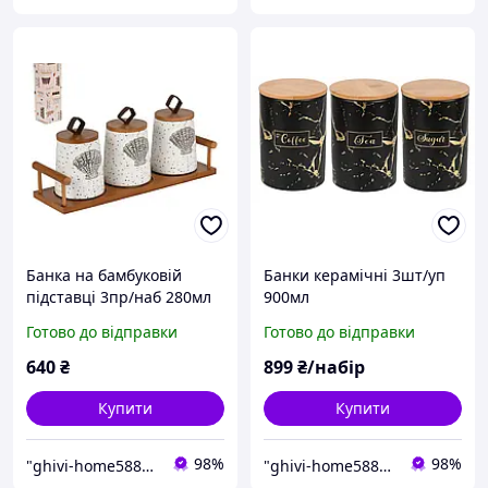
Банка на бамбуковій
Банки керамічні 3шт/уп
підставці 3пр/наб 280мл
900мл
Готово до відправки
Готово до відправки
640
₴
899
₴/набір
Купити
Купити
98%
98%
"ghivi-home588": Товари для дому, перевірені часом!
"ghivi-home588": Товари для дому, перевірені часом!