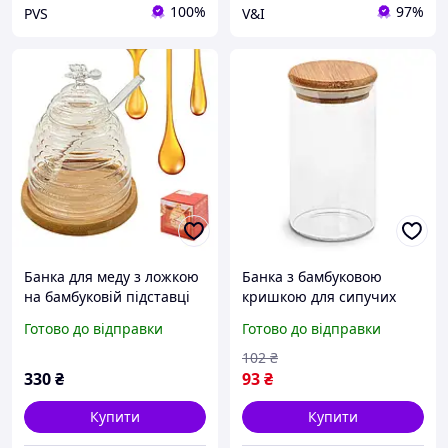
100%
97%
PVS
V&I
Банка для меду з ложкою
Банка з бамбуковою
на бамбуковій підставці
кришкою для сипучих
10*13см
продуктів R92818 скляна,
Готово до відправки
Готово до відправки
350мл, 6.5х12см
Прозорий (R10902-12)
102
₴
330
₴
93
₴
Купити
Купити