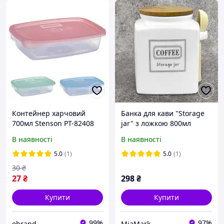
Контейнер харчовий
Банка для кави "Storage
700мл Stenson PT-82408
jar" з ложкою 800мл
204826
10*10*13см MC4550
В наявності
В наявності
5.0
(1)
5.0
(1)
30
₴
27
₴
298
₴
Купити
Купити
99%
97%
ebrand
MiaMark