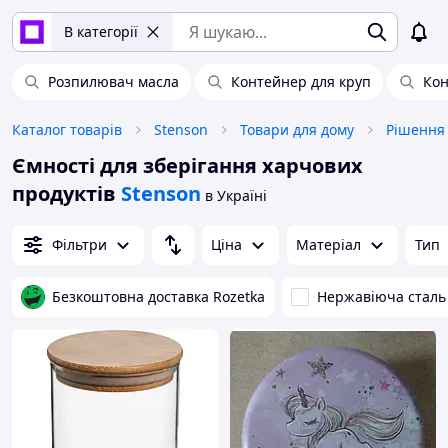
В категорії
Розпилювач масла
Контейнер для круп
Ко
Каталог товарів
Stenson
Товари для дому
Рішення 
Ємності для зберігання харчових
продуктів
Stenson
в Україні
Фільтри
Ціна
Матеріал
Тип
Безкоштовна доставка Rozetka
Нержавіюча сталь