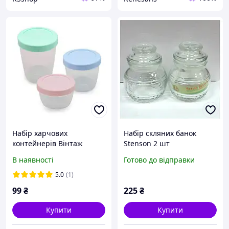
Набір харчових
Набір скляних банок
контейнерів Вінтаж
Stenson 2 шт
150/220/300 мл
В наявності
Готово до відправки
пластикові для продуктів
3 шт
5.0
(1)
99
₴
225
₴
Купити
Купити