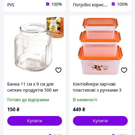
100%
100%
PVS
Потрібні корисності
Банка 11 см х 9 см для
Контейнери харчові
сипких продуктів 500 мл
пластикові з ручками 3
герметична Stenson 0225
предмети в наборі 1,15 л
Готово до відправки
В наявності
/ 2 л / 3,5 л для зберігання
продуктів
150
₴
449
₴
Купити
Купити