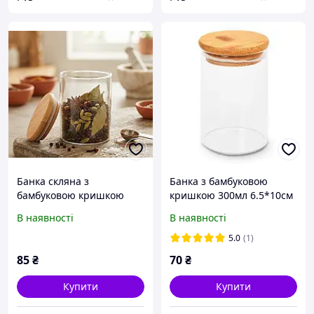
Банка скляна з
Банка з бамбуковою
бамбуковою кришкою
кришкою 300мл 6.5*10см
Wood 70 мл
В наявності
В наявності
5.0
(1)
85
₴
70
₴
Купити
Купити