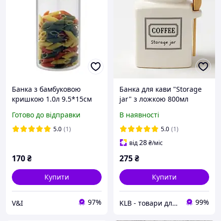
Банка з бамбуковою
Банка для кави "Storage
кришкою 1.0л 9.5*15см
jar" з ложкою 800мл
10*10*13см
Готово до відправки
В наявності
5.0
(1)
5.0
(1)
28
від
₴
/міс
170
₴
275
₴
Купити
Купити
97%
99%
V&I
KLB - товари для дому, дітей та тварин