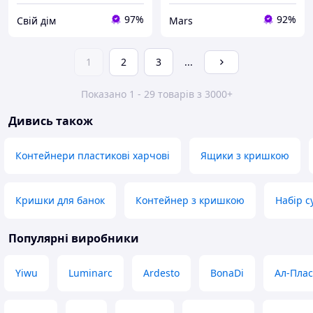
97%
92%
Свій дім
Mars
1
2
3
...
Показано 1 - 29 товарів з 3000+
Дивись також
Контейнери пластикові харчові
Ящики з кришкою
Кришки для банок
Контейнер з кришкою
Набір с
Популярні виробники
Yiwu
Luminarc
Ardesto
BonaDi
Ал-Плас