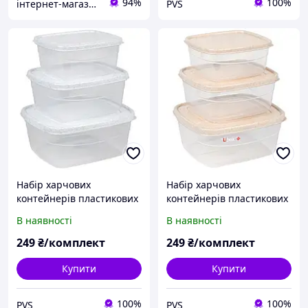
94%
100%
інтернет-магазин "Світ посуду"
PVS
Набір харчових
Набір харчових
контейнерів пластикових
контейнерів пластикових
3 предмети 500 мл / 800
3 предмети 500 мл / 800
В наявності
В наявності
мл / 1,2 л для зберігання
мл / 1,2 л для зберігання
продуктів White
продуктів Beige
249
₴/комплект
249
₴/комплект
Купити
Купити
100%
100%
PVS
PVS