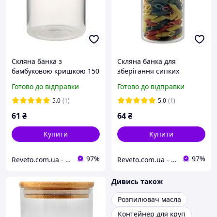
Скляна банка з
Скляна банка для
бамбуковою кришкою 150
зберігання сипких
мл
продуктів із бамбуковою
Готово до відправки
Готово до відправки
кришкою 200 мл (R29782)
5.0
(1)
5.0
(1)
61
₴
64
₴
Купити
Купити
97%
97%
Reveto.com.ua - товары для кухни, термосы и термокружки, термосумки и многое другое
Reveto.com.ua - товары для кухни, термосы и термокружки, термосумки и многое другое
Дивись також
Розпилювач масла
Контейнер для круп