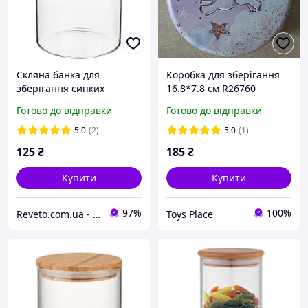
Скляна банка для
Коробка для зберігання
зберігання сипких
16.8*7.8 см R26760
продуктів із бамбуковою
Готово до відправки
Готово до відправки
кришкою 600 мл
5.0
(2)
5.0
(1)
125
₴
185
₴
Купити
Купити
97%
100%
Reveto.com.ua - товары для кухни, термосы и термокружки, термосумки и многое другое
Toys Place