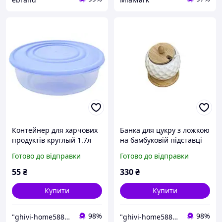
Контейнер для харчових
Банка для цукру з ложкою
продуктів круглый 1.7л
на бамбуковій підставці
280мл
Готово до відправки
Готово до відправки
55
₴
330
₴
Купити
Купити
98%
98%
"ghivi-home588": Товари для дому, перевірені часом!
"ghivi-home588": Товари для дому, перевірені часом!