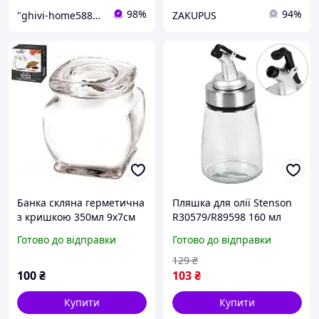
98%
94%
"ghivi-home588": Товари для дому, перевірені часом!
ZAKUPUS
Банка скляна герметична
Пляшка для олії Stenson
з кришкою 350мл 9х7см
R30579/R89598 160 мл
Stenson MS-0222
mars
Готово до відправки
Готово до відправки
129
₴
100
₴
103
₴
Купити
Купити