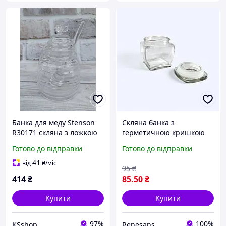
Банка для меду Stenson
Скляна банка з
R30171 скляна з ложкою
герметичною кришкою
440 мл
Stenson
Готово до відправки
Готово до відправки
41
від
₴
/міс
95
₴
414
₴
85
.50
₴
Купити
Купити
97%
100%
KSshop
Renesans