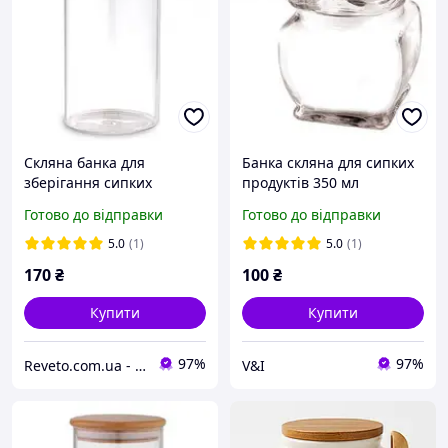
Скляна банка для
Банка скляна для сипких
зберігання сипких
продуктів 350 мл
продуктів із бамбуковою
Готово до відправки
Готово до відправки
кришкою 1000 мл
5.0
(1)
5.0
(1)
170
₴
100
₴
Купити
Купити
97%
97%
Reveto.com.ua - товары для кухни, термосы и термокружки, термосумки и многое другое
V&I