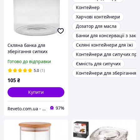
Контейнер
Харчові контейнери
Дозатор для масла
Банки для консервації з зак
Скляні контейнери для їжі
Скляна банка для
зберігання сипких
Контейнери для сипучих про
продуктів із бамбуковою
Готово до відправки
Ємність для сипучих
кришкою 400 мл
5.0
(1)
Контейнери для зберігання 
105
₴
Купити
97%
Reveto.com.ua - товары для кухни, термосы и термокружки, термосумки и многое другое