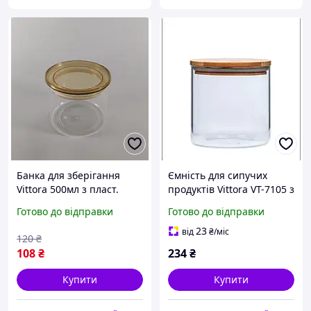
Банка для зберігання
Ємність для сипучих
Vittora 500мл з пласт.
продуктів Vittora VT-7105 з
кришкою круг.
дерев'яною кришкою 500
Готово до відправки
Готово до відправки
мл
23
від
₴
/міс
120
₴
108
₴
234
₴
Купити
Купити