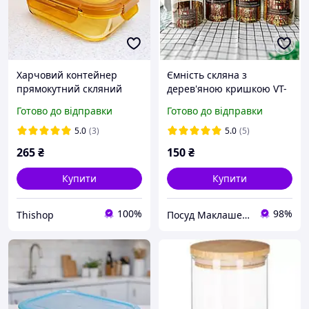
Харчовий контейнер
Ємність скляна з
прямокутний скляний
дерев'яною кришкою VT-
1040 мл VITTORA
7113 Vittora 1300 мл
Готово до відправки
Готово до відправки
5.0
(3)
5.0
(5)
265
₴
150
₴
Купити
Купити
100%
98%
Thishop
Посуд Маклашевська