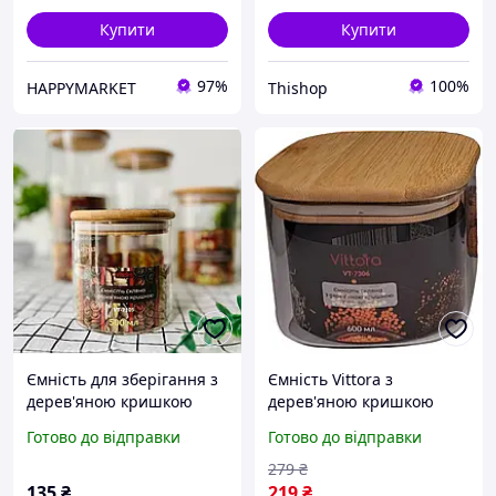
Купити
Купити
97%
100%
HAPPYMARKET
Thishop
Ємність для зберігання з
Ємність Vittora з
дерев'яною кришкою
дерев'яною кришкою
500мл 1шт (500 мл, 700
прямокутна 600 мл VT-
Готово до відправки
Готово до відправки
мл, 1100 мл, 1300)
7306
279
₴
135
₴
219
₴