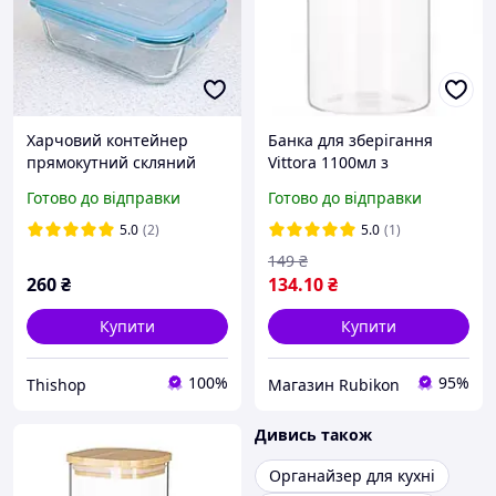
Харчовий контейнер
Банка для зберігання
прямокутний скляний
Vittora 1100мл з
1500 мл VITTORA
бамбуковою кришкою
Готово до відправки
Готово до відправки
5.0
(2)
5.0
(1)
149
₴
260
₴
134
.10
₴
Купити
Купити
100%
95%
Thishop
Магазин Rubikon
Дивись також
Органайзер для кухні