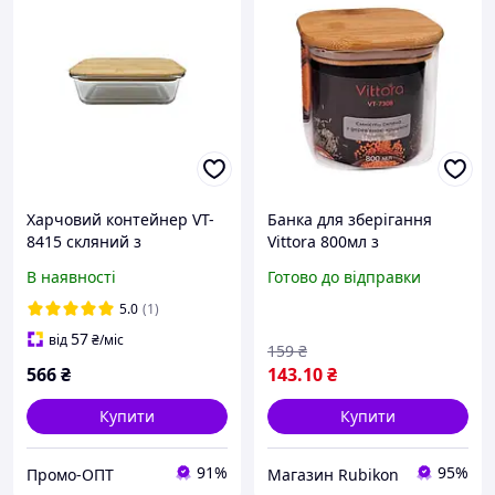
Харчовий контейнер VT-
Банка для зберігання
8415 скляний з
Vittora 800мл з
дерев'яною кришкою,
дерев'яною кришкою
В наявності
Готово до відправки
прямокутний 1500 мл
квадрат
VITTORA
5.0
(1)
57
від
₴
/міс
159
₴
566
₴
143
.10
₴
Купити
Купити
91%
95%
Промо-ОПТ
Магазин Rubikon