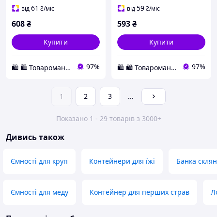
зберігання продуктів
холодильнику з кришкою
61
59
від
₴
/міс
від
₴
/міс
преміум
608
₴
593
₴
Купити
Купити
97%
97%
🛍️ 🛍️ Товароманія 🛍️ 🛍️
🛍️ 🛍️ Товароманія 🛍️ 🛍️
1
2
3
...
Показано 1 - 29 товарів з 3000+
Дивись також
Ємності для круп
Контейнери для їжі
Банка скля
Ємності для меду
Контейнер для перших страв
Л