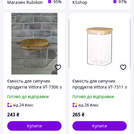
95%
97%
Магазин Rubikon
KSshop
Ємність для сипучих
Ємність для сипучих
продуктів Vittora VT-7306 з
продуктів Vittora VT-7311 з
дерев'яною кришкою 500
дерев'яною кришкою 1.1
Готово до відправки
Готово до відправки
мл
л
24
26
від
₴
/міс
від
₴
/міс
243
₴
265
₴
Купити
Купити