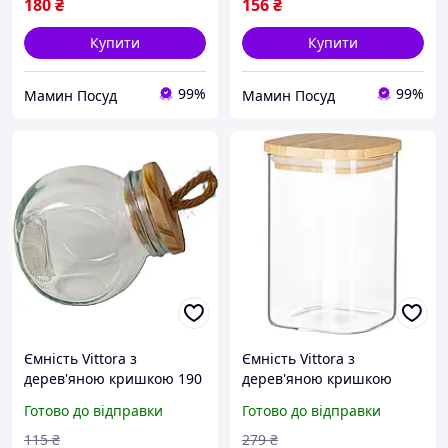
180
₴
156
₴
Купити
Купити
99%
99%
Мамин Посуд
Мамин Посуд
Ємність Vittora з
Ємність Vittora з
дерев'яною кришкою 190
дерев'яною кришкою
мл VT-9033-190
прямокутна 1100 мл VT-
Готово до відправки
Готово до відправки
7311
115
₴
279
₴