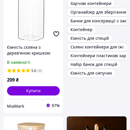
Харчові контейнери
Органайзер для зберігання с
Банки для консервації з зак
Контейнер
Ємність для спецій
Скляні контейнери для їжі
Ємність скляна з
дерев'яною кришкою
Контейнери пластикові харч
прямокутна VT-7325
В наявності
Набір банок для спецій
Vittora 2500 мл
5.0
(3)
Ємність для сипучих
209
₴
Купити
97%
MiaMark