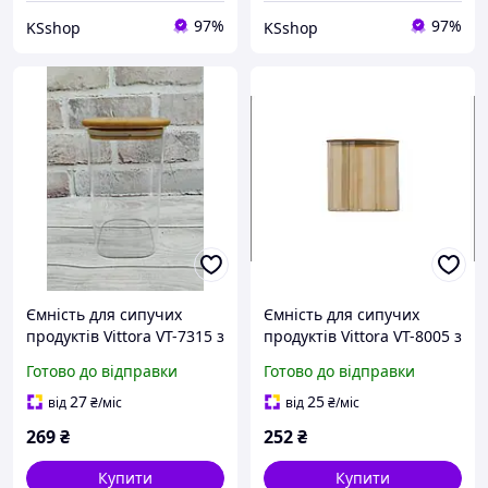
97%
97%
KSshop
KSshop
Ємність для сипучих
Ємність для сипучих
продуктів Vittora VT-7315 з
продуктів Vittora VT-8005 з
дерев'яною кришкою 1.5
дерев'яною кришкою 500
Готово до відправки
Готово до відправки
л
мл золотиста
27
25
від
₴
/міс
від
₴
/міс
269
₴
252
₴
Купити
Купити