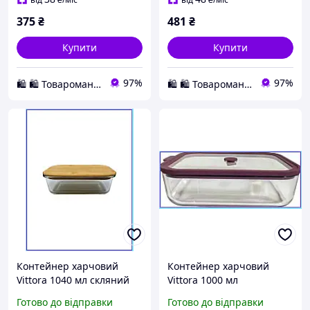
щоденного
375
₴
481
₴
використання, Унісекс
Купити
Купити
97%
97%
🛍️ 🛍️ Товароманія 🛍️ 🛍️
🛍️ 🛍️ Товароманія 🛍️ 🛍️
Контейнер харчовий
Контейнер харчовий
Vittora 1040 мл скляний
Vittora 1000 мл
прямокутний з
прямокутний скляний для
Готово до відправки
Готово до відправки
бамбуковою кришкою для
зберігання в