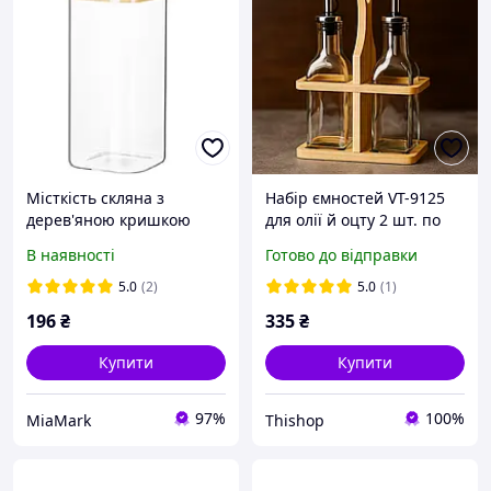
Місткість скляна з
Набір ємностей VT-9125
дерев'яною кришкою
для олії й оцту 2 шт. по
прямокутна VT-7315
250 мл. Vittora
В наявності
Готово до відправки
Vittora 1500 мл
5.0
(2)
5.0
(1)
196
₴
335
₴
Купити
Купити
97%
100%
MiaMark
Thishop