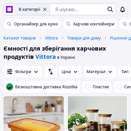
В категорії
Органайзер для кухні
Харчові контейнери
Каталог товарів
Vittora
Товари для дому
Рішення д
Ємності для зберігання харчових
продуктів
Vittora
в Україні
Фільтри
Ціна
Матеріал
Тип
Безкоштовна доставка Rozetka
Пластик
Си