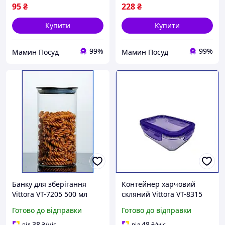
95
₴
228
₴
Купити
Купити
99%
99%
Мамин Посуд
Мамин Посуд
Банку для зберігання
Контейнер харчовий
Vittora VT-7205 500 мл
скляний Vittora VT-8315
скляна кругла з кришкою
1500мл прямокутний з
Готово до відправки
Готово до відправки
зі сталі для сипучих
пластиковою кришкою в
продуктів 1100 мл, Для
холодильник
38
48
від
₴
/міс
від
₴
/міс