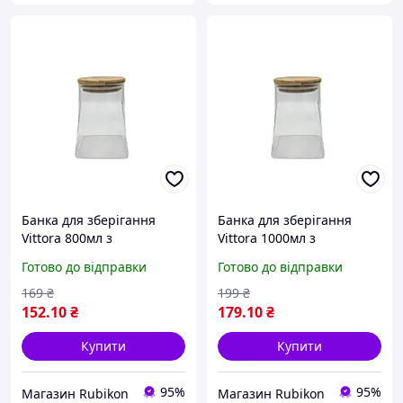
Банка для зберігання
Банка для зберігання
Vittora 800мл з
Vittora 1000мл з
дерев*яною кришкою
дерев*яною кришкою
Готово до відправки
Готово до відправки
трапеція
трапеція
169
₴
199
₴
152
.10
₴
179
.10
₴
Купити
Купити
95%
95%
Магазин Rubikon
Магазин Rubikon