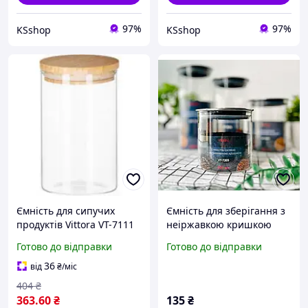
97%
97%
KSshop
KSshop
Ємність для сипучих
Ємність для зберігання з
продуктів Vittora VT-7111
неіржавкою кришкою
1100 мл (111177)
500мл 1шт (500 мл, 700
Готово до відправки
Готово до відправки
мл, 1100 мл, 1300)
36
від
₴
/міс
404
₴
363
.60
₴
135
₴