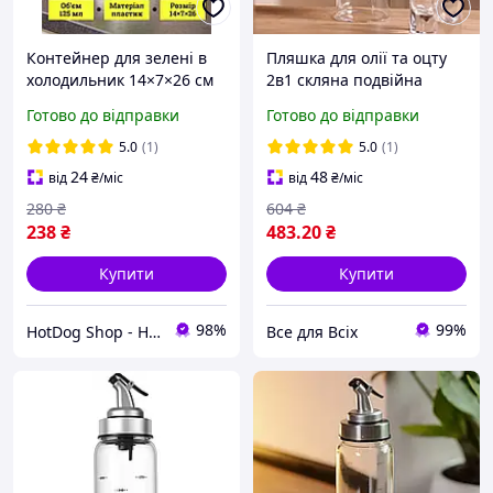
Контейнер для зелені в
Пляшка для олії та оцту
холодильник 14×7×26 см
2в1 скляна подвійна
органайзер для зелені
колба 500мл стильний
Готово до відправки
Готово до відправки
пластиковий Білий
кухонний посуд аксесуар
5.0
(1)
5.0
(1)
24
48
від
₴
/міс
від
₴
/міс
280
₴
604
₴
238
₴
483
.20
₴
Купити
Купити
98%
99%
HotDog Shop - Найкращі товари для дому та сімʼї, з любовʼю до деталей!
Все для Всіх