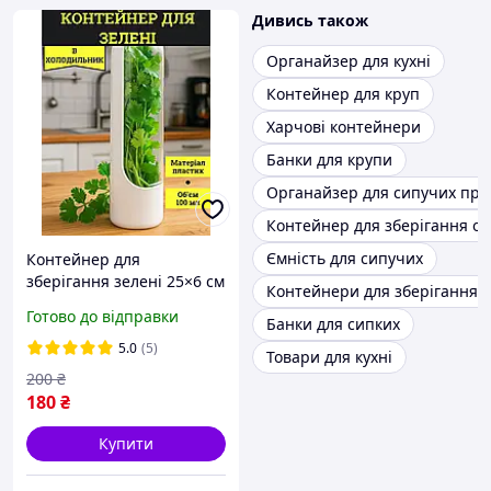
Дивись також
Органайзер для кухні
Контейнер для круп
Харчові контейнери
Банки для крупи
Органайзер для сипучих про
Контейнер для зберігання ов
Ємність для сипучих
Контейнер для
зберігання зелені 25×6 см
Контейнери для зберігання 
герметичний контейнер
Готово до відправки
Банки для сипких
із кришкою
5.0
(5)
Товари для кухні
200
₴
180
₴
Купити