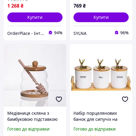
1 268
₴
769
₴
Купити
Купити
94%
96%
OrderPlace - Інтернет-магазин товарів для дому
SYLNA
Медівниця скляна з
Набір порцелянових
бамбуковою підставкою
банок для сипучіх на
та ложкою 350мл ємність
бамбуковій підставці з
Готово до відправки
Готово до відправки
для подачі зберігання
ручками 3 шт. по 400 мл