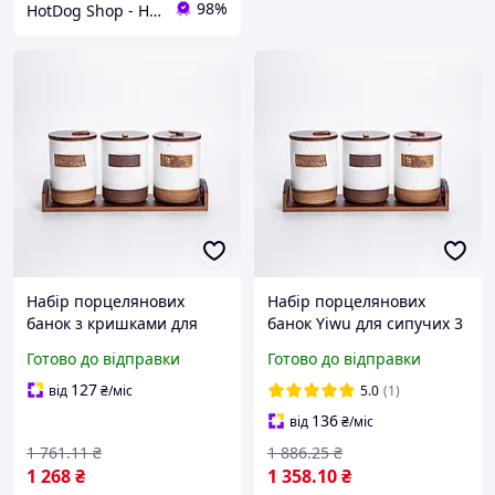
98%
HotDog Shop - Найкращі товари для дому та сімʼї, з любовʼю до деталей!
Набір порцелянових
Набір порцелянових
банок з кришками для
банок Yiwu для сипучих 3
сипучих продуктів 800 мл
шт по 800 мл бежевий
Готово до відправки
Готово до відправки
комплект 3 штуки
(HP-26-1BE)
баночки для сипучих
127
від
₴
/міс
5.0
(1)
Банки прямокутні
136
від
₴
/міс
Бежевий
1 761
.11
₴
1 886
.25
₴
1 268
₴
1 358
.10
₴