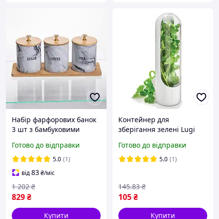
Набір фарфорових банок
Контейнер для
3 шт з бамбуковими
зберігання зелені Lugi
кришками для зберігання
25х6 см пластиковий у
Готово до відправки
Готово до відправки
чаю кави цукру сірий
холодильнику, ємність
контейнер для сипучих
для продуктів кухонне
5.0
(1)
5.0
(1)
продуктів
приладдя
83
від
₴
/міс
1 202
₴
145
.83
₴
829
₴
105
₴
Купити
Купити