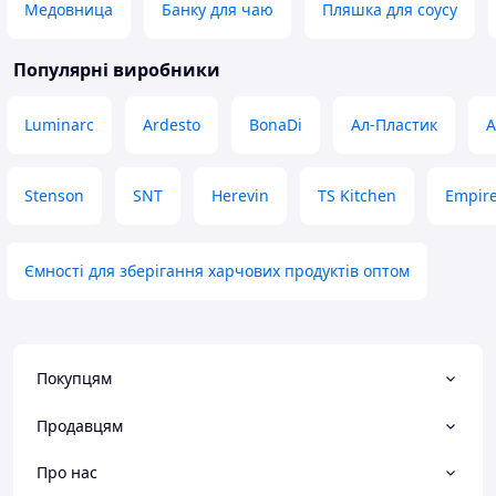
Медовница
Банку для чаю
Пляшка для соусу
Популярні виробники
Luminarc
Ardesto
BonaDi
Ал-Пластик
А
Stenson
SNT
Herevin
TS Kitchen
Empir
Ємності для зберігання харчових продуктів оптом
Покупцям
Продавцям
Про нас