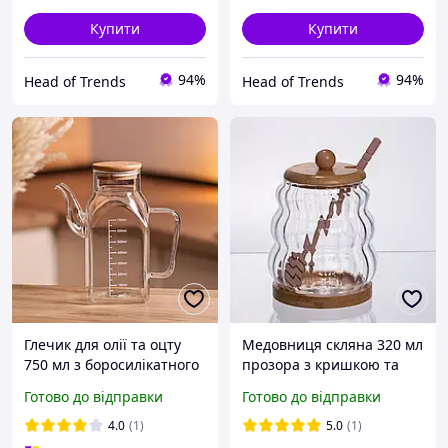
Купити
Купити
94%
94%
Head of Trends
Head of Trends
Глечик для олії та оцту
Медовниця скляна 320 мл
750 мл з боросилікатного
прозора з кришкою та
скла з кришкою
ложкою (577851)
Готово до відправки
Готово до відправки
4.0
(1)
5.0
(1)