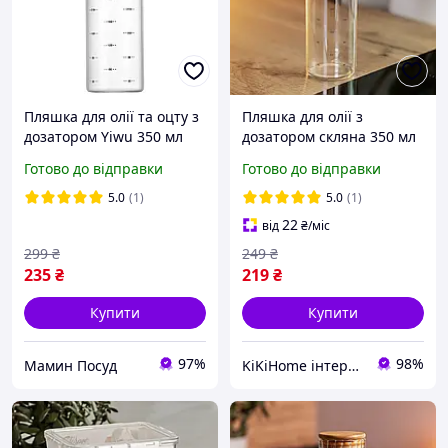
Пляшка для олії та оцту з
Пляшка для олії з
дозатором Yiwu 350 мл
дозатором скляна 350 мл
HР-1348
пляшка для оливкової олії
Готово до відправки
Готово до відправки
з дозатором
5.0
(1)
5.0
(1)
22
від
₴
/міс
299
₴
249
₴
235
₴
219
₴
Купити
Купити
97%
98%
Мамин Посуд
KiKiHome інтернет-магазин якісних товарів для дому