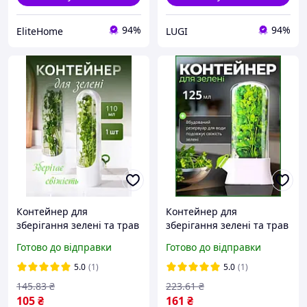
94%
94%
EliteHome
LUGI
Контейнер для
Контейнер для
зберігання зелені та трав
зберігання зелені та трав
у холодильнику 25 см
у холодильнику 26 см
Готово до відправки
Готово до відправки
органайзер білий Fresh
органайзер білий Fresh
Herb Saver
Herb Saver
5.0
(1)
5.0
(1)
145
.83
₴
223
.61
₴
105
₴
161
₴