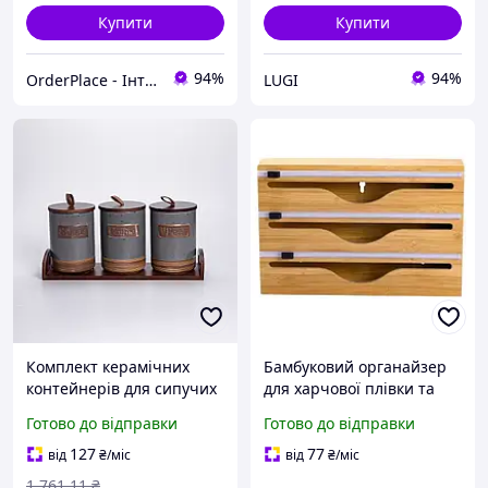
Купити
Купити
94%
94%
OrderPlace - Інтернет-магазин товарів для дому
LUGI
Комплект керамічних
Бамбуковий органайзер
контейнерів для сипучих
для харчової плівки та
продуктів з кришками 3
фольги з різаком
Готово до відправки
Готово до відправки
штуки об'ємом 800 мл
33,5×21,5×7,5 (см) HP-BYM
кожна
127
77
від
₴
/міс
від
₴
/міс
1 761
.11
₴