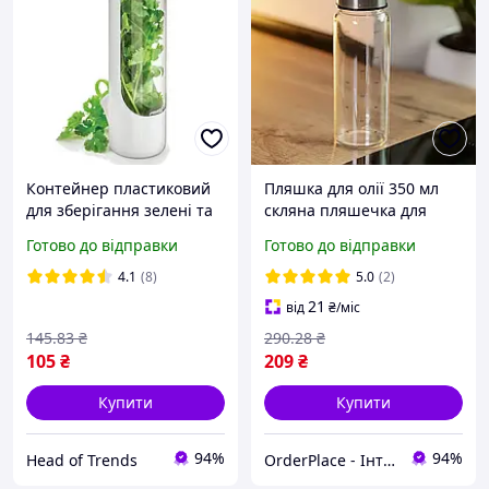
Контейнер пластиковий
Пляшка для олії 350 мл
для зберігання зелені та
скляна пляшечка для
трав у холодильнику
соусу та оцту з дозатором
Готово до відправки
Готово до відправки
харчовий органайзер для
20.5 см
овочів кухонний в
4.1
(8)
5.0
(2)
холодильник Білий
21
від
₴
/міс
145
.83
₴
290
.28
₴
105
₴
209
₴
Купити
Купити
94%
94%
Head of Trends
OrderPlace - Інтернет-магазин товарів для дому