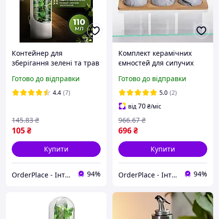
Контейнер для
Комплект керамічних
зберігання зелені та трав
ємностей для сипучих
у холодильнику 25 см
продуктів з підставкою 3
Готово до відправки
Готово до відправки
органайзер 110 мл білий
шт. по 350 мл для цукру
з резервуаром для води
кави чаю Сірий
4.4
(7)
5.0
(2)
70
від
₴
/міс
145
.83
₴
966
.67
₴
105
₴
696
₴
Купити
Купити
94%
94%
OrderPlace - Інтернет-магазин товарів для дому
OrderPlace - Інтернет-магазин товарів для дому