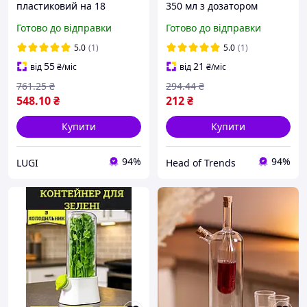
пластиковий на 18
350 мл з дозатором
комірок коричневий Lugi
пляшечка для оливкової
Готово до відправки
Готово до відправки
з кришкою, контейнер
олії та оцту диспенсер
для яєць у холодильник
для олії дозатор уксу
5.0
(1)
5.0
(1)
зберігання
Прозора
55
21
від
₴
/міс
від
₴
/міс
761
.25
₴
294
.44
₴
548
.10
₴
212
₴
Купити
Купити
94%
94%
LUGI
Head of Trends