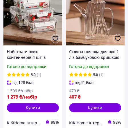
Набір харчових
Скляна пляшка для олії 1
контейнерів 4 шт. з
л з бамбуковою кришкою
герметичними кришками
пляшка для олії та оцту з
Готово до відправки
Готово до відправки
набір судків для їжі
ручкою мірна
контейнери для
5.0
(1)
5.0
(1)
зберігання
128
41
від
₴
/міс
від
₴
/міс
1 509
₴/набір
479
₴
1 279
₴/набір
407
₴
Купити
Купити
98%
98%
KiKiHome інтернет-магазин якісних товарів для дому
KiKiHome інтернет-магазин якісних товарів для дому