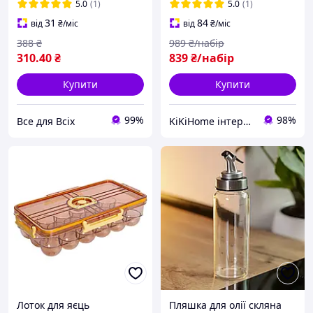
меду кухні дому
для чаю кави цукру
5.0
(1)
5.0
(1)
31
84
від
₴
/міс
від
₴
/міс
388
₴
989
₴/набір
310
.40
₴
839
₴/набір
Купити
Купити
99%
98%
Все для Всіх
KiKiHome інтернет-магазин якісних товарів для дому
Лоток для яєць
Пляшка для олії скляна