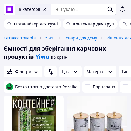
В категорії
Органайзер для кухні
Контейнер для круп
Каталог товарів
Yiwu
Товари для дому
Рішення для
Ємності для зберігання харчових
продуктів
Yiwu
в Україні
Фільтри
Ціна
Матеріал
Тип
Безкоштовна доставка Rozetka
Порцеляна