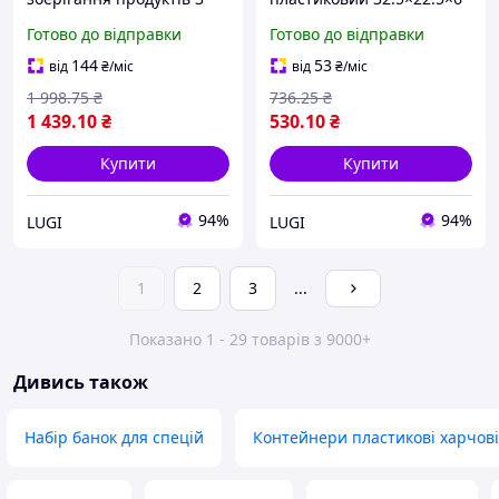
штуки по 400 мл на
см білий Lugi з
Готово до відправки
Готово до відправки
порцеляновій підставці
індикатором дати,
зелений (HP-15-31)
харчовий контейнер
144
53
від
₴
/міс
від
₴
/міс
зберігання вентиляція
1 998
.75
₴
736
.25
₴
1 439
.10
₴
530
.10
₴
Купити
Купити
94%
94%
LUGI
LUGI
1
2
3
...
Показано 1 - 29 товарів з 9000+
Дивись також
Набір банок для спецій
Контейнери пластикові харчові