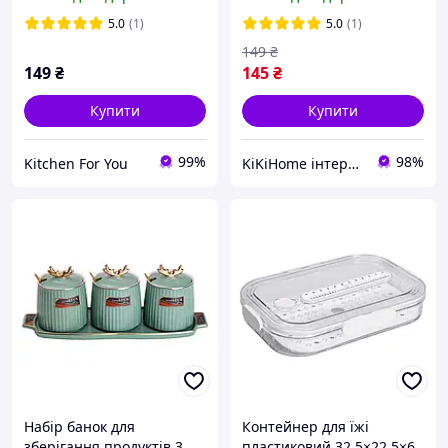
Білий герметичний
холодильника білий Fresh
місткість для зелені
Herb Saver
5.0
(1)
5.0
(1)
Органайзер для
149
₴
149
₴
145
₴
Купити
Купити
99%
98%
Kitchen For You
KiKiHome інтернет-магазин якісних товарів для дому
Набір банок для
Контейнер для їжі
зберігання продуктів 3
пластиковий 32.5×22.5×6