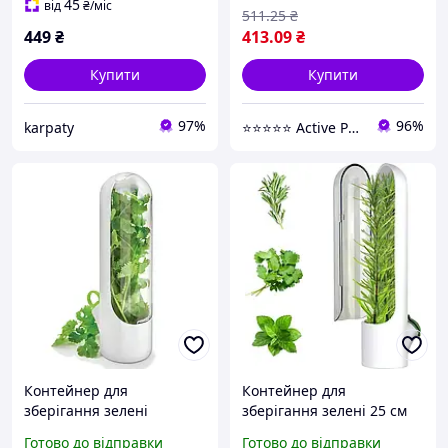
45
від
₴
/міс
511
.25
₴
449
₴
413
.09
₴
Купити
Купити
97%
96%
karpaty
⭐️⭐️⭐️⭐️⭐️ Active Point
Контейнер для
Контейнер для
зберігання зелені
зберігання зелені 25 см
пластиковий 25х6 см
органайзер для
Готово до відправки
Готово до відправки