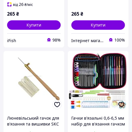
(6792)
(6792)
26
від
₴
/міс
265
₴
265
₴
Купити
Купити
98%
100%
iFish
Інтернет магазин REVATORG
Люневільський гачок для
Гачки в'язальні 0,6-6,5 мм
в'язання та вишивки SKC
набір для в'язання гачком
A020 тамбурним швом зі
100 штук