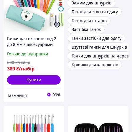
Зажим для шнурків
Гачок для зняття одягу
Гачок для штанів
Застібка Гачок
Гачки застібки для одягу
Гачки для в'язання від 2
до 8 мм з аксесуарами
Взуттєві гачки для шнурків
набір в'язальний 30
Готово до відправки
Гачки для шнурків на череви
предметів у чохлі
600
₴/набір
Крючки для капелюхів
389
₴/набір
Купити
99%
Таємниця