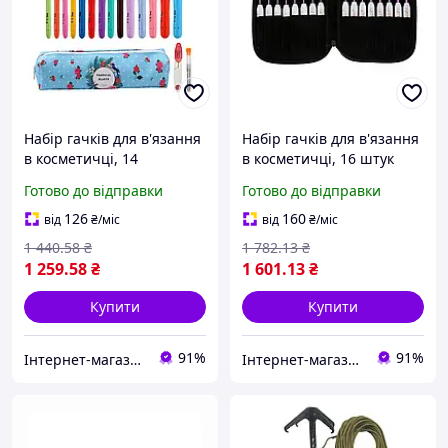
Набір гачків для в'язання
Набір гачків для в'язання
в косметичці, 14
в косметичці, 16 штук
кольорових гачків, розмір
білих гачків, розмір
Готово до відправки
Готово до відправки
2.0/10.0 мм
1.0/6.0 мм
126
160
від
₴
/міс
від
₴
/міс
1 440
.58
₴
1 782
.13
₴
1 259
.58
₴
1 601
.13
₴
Купити
Купити
91%
91%
Інтернет-магазин Allegoriya
Інтернет-магазин Allegoriya