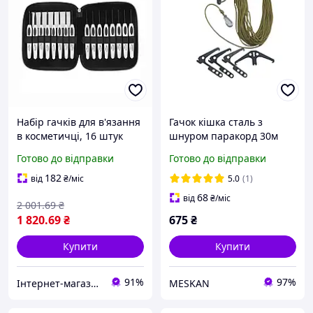
Набір гачків для в'язання
Гачок кішка сталь з
в косметичці, 16 штук
шнуром паракорд 30м
білих гачків, розмір
Вид 1 Coyote койот М&М
Готово до відправки
Готово до відправки
1.0/10.0 мм
(213693)
182
від
₴
/міс
5.0
(1)
68
від
₴
/міс
2 001
.69
₴
1 820
.69
₴
675
₴
Купити
Купити
91%
97%
Інтернет-магазин Allegoriya
MESKAN