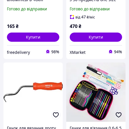
Готово до відправки
Готово до відправки
47
від
₴
/міс
165
₴
470
₴
Купити
Купити
98%
94%
freedelivery
XMarket
Гачок для вязання дроту
Гачки для в'язання 0,6-6,5