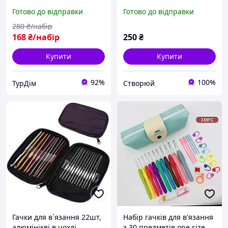
Bamboo 6 шт. (4 10 мм)
від 2мм до 5мм
Готово до відправки
Готово до відправки
280
₴/набір
168
₴/набір
250
₴
Купити
Купити
92%
100%
ТурДім
Створюй
Гачки для в`язання 22шт,
Набір гачків для в'язання
алюмінієві в чохлі
з 30 предметів one size