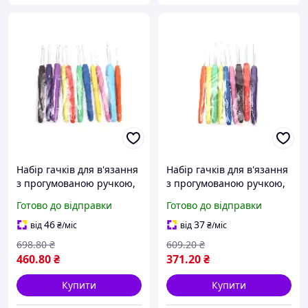
Набір гачків для в'язання
Набір гачків для в'язання
з прогумованою ручкою,
з прогумованою ручкою,
комплект з 11 штук,
комплект з 9 штук, розмір
Готово до відправки
Готово до відправки
розмір 2.0/7.0 мм Люкс
2.0/6.0 мм Люкс
качество!+
качество!+
46
37
від
₴
/міс
від
₴
/міс
698
.80
₴
609
.20
₴
460
.80
₴
371
.20
₴
Купити
Купити