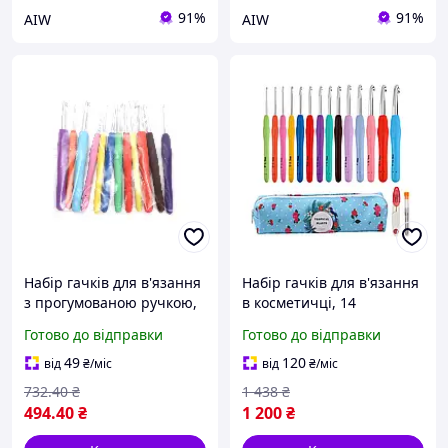
91%
91%
AIW
AIW
Набір гачків для в'язання
Набір гачків для в'язання
з прогумованою ручкою,
в косметичці, 14
комплект із 12 штук,
кольорових гачків, розмір
Готово до відправки
Готово до відправки
розмір 2.0/8.0 мм Люкс
2.0/10.0 мм Люкс
качество!+
качество!+
49
120
від
₴
/міс
від
₴
/міс
732
.40
₴
1 438
₴
494
.40
₴
1 200
₴