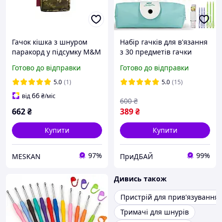
Гачок кішка з шнуром
Набір гачків для в'язання
паракорд у підсумку М&М
з 30 предметів гачки
Вид 5 ММ-14 Піксель
ергономічні 2-8мм
Готово до відправки
Готово до відправки
(213695)
5.0
(1)
5.0
(15)
66
від
₴
/міс
600
₴
662
₴
389
₴
Купити
Купити
97%
99%
MESKAN
ПриДБАЙ
Дивись також
Пристрій для прив'язування 
Тримачі для шнурів