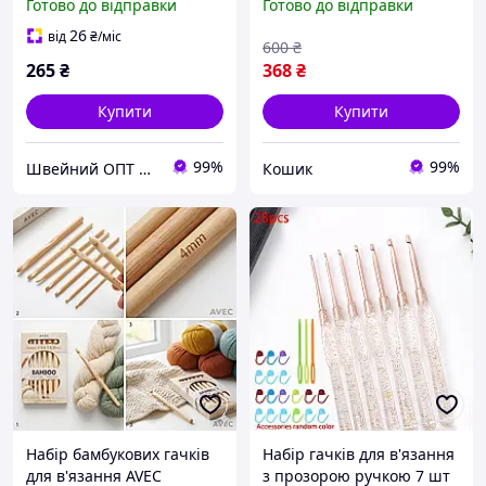
Готово до відправки
Готово до відправки
змінними наконечниками
0.7 мм, 1 мм та 1.2 мм
26
від
₴
/міс
600
₴
(6792)
265
₴
368
₴
Купити
Купити
99%
99%
Швейний ОПТ №1
Кошик
Набір бамбукових гачків
Набір гачків для в'язання
для в'язання AVEC
з прозорою ручкою 7 шт