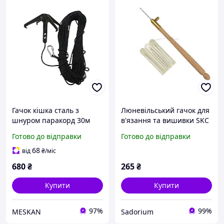
Гачок кішка сталь з
Люневільський гачок для
шнуром паракорд 30м
в'язання та вишивки SKC
чорний М&М (213694)
A020 тамбурним швом зі
Готово до відправки
Готово до відправки
змінними наконечниками
0.7 мм, 1 мм та 1.2 мм
68
від
₴
/міс
(6792)
680
₴
265
₴
Купити
Купити
97%
99%
MESKAN
Sadorium