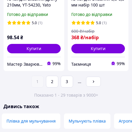
210мм, YT-54230, Yato
мм набір 100 шт
різнокольорові
Готово до відправки
Готово до відправки
5.0
(1)
5.0
(1)
600
₴/набір
98
.54
₴
368
₴/набір
Купити
Купити
99%
99%
Мастер Зварювання
Таємниця
1
2
3
...
Показано 1 - 29 товарів з 9000+
Дивись також
Плівка для мульчування
Мульчують плівка
Агроп