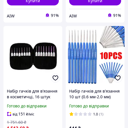
Купити
Купити
91%
91%
AIW
AIW
Набір гачків для в'язання
Набір гачків для в'язання
в косметичці, 16 штук
10 шт (0.6 мм-2.0 мм)
білих гачків, розмір
Готово до відправки
Готово до відправки
1.0/6.0 мм Люкс
качество!+
151
від
₴
/міс
1.0
(1)
1 751
.60
₴