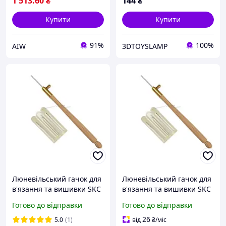
1 513
.60
₴
144
₴
Купити
Купити
91%
100%
AIW
3DTOYSLAMP
Люневільський гачок для
Люневільський гачок для
в'язання та вишивки SKC
в'язання та вишивки SKC
A020 тамбурним швом зі
A020 тамбурним швом зі
Готово до відправки
Готово до відправки
змінними наконечниками
змінними наконечниками
0.7 мм, 1 мм та 1.2 мм
0.7 мм, 1 мм та 1.2 мм
26
5.0
(1)
від
₴
/міс