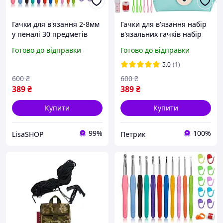
Гачки для в'язання 2-8мм
Гачки для в'язання набір
у пеналі 30 предметів
в'язальних гачків набір
для в'язання гачком 30
Готово до відправки
Готово до відправки
предметів гачки в'язальні
2-8 мм
5.0
(1)
600
₴
600
₴
389
₴
389
₴
Купити
Купити
99%
100%
LisaSHOP
Петрик