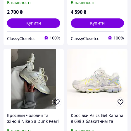
В наявності
В наявності
демісезонні преміум
демісезонні шкіряні
брендове взуття
стильні
2 700
₴
4 590
₴
Купити
Купити
100%
100%
ClassyClosetcc
ClassyClosetcc
Кросівки чоловічі та
Кросівки Asics Gel Kahana
жіночі Nike SB Dunk Pearl
8 білі з блакитним та
Multicolor Midnight Navy
жовтим шкіряні
В наявності
В наявності