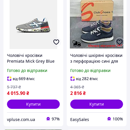
Чоловічі кросівки
Чоловічі шкіряні кросівки
Premiata Mick Grey Blue
з перфорацією сині для
Red (сірі із синім і
весни та літа повсякденні
Готово до відправки
Готово до відправки
червоним) дизайнерські
кросівки для чоловіків
повсякденні демісезонні
669
282
від
₴
/міс
від
₴
/міс
шкіряні текстильні
5 737
₴
4 365
₴
4 015
.90
₴
2 816
₴
Купити
Купити
97%
100%
vpluse.com.ua
EasySales