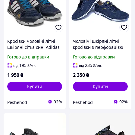
Кросівки чоловічі літні
Чоловічі шкіряні літні
шкіряні сітка сині Adidas
кросівки з перфорацією
Tech Flex Blue натуральна
синій нубук, легкі та
Готово до відправки
Готово до відправки
шкіра, легкі та
дихаючі
повітропроникні
195
235
від
₴
/міс
від
₴
/міс
1 950
₴
2 350
₴
Купити
Купити
92%
92%
Peshehod
Peshehod