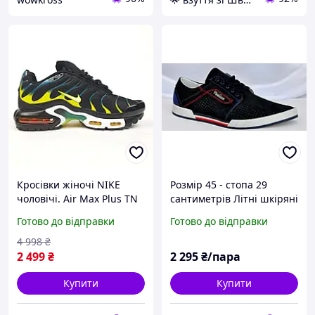
Кросівки жіночі NIKE
Розмір 45 - стопа 29
чоловічі. Air Max Plus TN
сантиметрів Літні шкіряні
чорні з синім та жовтим
кеди кросівки Brave, сині,
Готово до відправки
Готово до відправки
41 розмір
легкі та комфортні
4 998
₴
2 499
₴
2 295
₴/пара
Купити
Купити