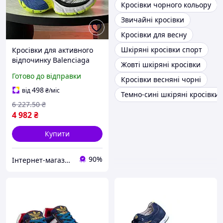
Кросівки чорного кольору
Звичайні кросівки
Кросівки для весну
Шкіряні кросівки спорт
Кросівки для активного
відпочинку Balenciaga
Жовті шкіряні кросівки
10XL White Blue Yellow 37
Готово до відправки
Кросівки весняні чорні
зі шкіри та текстилю в
білому синьому жовтому
498
від
₴
/міс
Темно-сині шкіряні кросівки
кольорах
6 227
.50
₴
4 982
₴
Купити
90%
Інтернет-магазин Look 100 Clothes