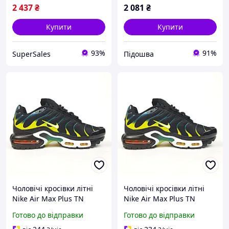
2 437
₴
2 081
₴
Купити
Купити
93%
91%
SuperSales
Підошва
Чоловічі кросівки літні
Чоловічі кросівки літні
Nike Air Max Plus TN
Nike Air Max Plus TN
чорні з синім та жовтим
чорні з синім та жовтим
Готово до відправки
Готово до відправки
41 брендові
41 брендові