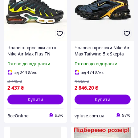
Чоловічі кросівки літні
Чоловічі кросівки Nike Air
Nike Air Max Plus TN
Max Tailwind 5 x Skepta
чорні з синім та жовтим
вулична версія для
Готово до відправки
Готово до відправки
41 брендові
активного ритму (чорні із
синім і жовтим) 234
244
474
від
₴
/міс
від
₴
/міс
3 445
₴
4 066
₴
2 437
₴
2 846
.20
₴
Купити
Купити
93%
97%
ВсеOnline
vpluse.com.ua