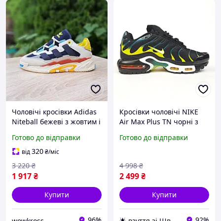
Чоловічі кросівки Adidas
Кросівки чоловічі NIKE
Niteball бежеві з жовтим і
Air Max Plus TN чорні з
синім 44
синім та жовтим 41
Готово до відправки
Готово до відправки
розмір
320
від
₴
/міс
3 220
₴
4 998
₴
1 917
₴
2 499
₴
Купити
Купити
96%
92%
wowkross
🌟 взуття зі Швеції, миттєво 🚚💨 без передоплат