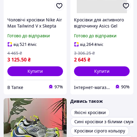
Чоловічі кросівки Nike Air
Кросівки для активного
Max Tailwind V x Skepta
відпочинку Asics Gel
(чорні із синім і жовтим)
Kahana 8 з текстильною
Готово до відправки
Готово до відправки
демісезонні текстиль
підкладкою та гумовою
Y15377М
підошвою синій-жовтий
521
264
від
₴
/міс
від
₴
/міс
4 465
₴
3 306
.25
₴
3 125
.50
₴
2 645
₴
Купити
Купити
97%
90%
В Тапке
Інтернет-магазин Look 100 Clothes
Дивись також
Якісні кросівки
Сині кросівки з білими смуж
Кросівки сірого кольору