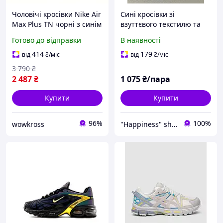
Чоловічі кросівки Nike Air
Сині кросівки зі
Max Plus TN чорні з синім
взуттєвого текстилю та
та жовтим 41
шкіряними вставками
Готово до відправки
В наявності
414
179
від
₴
/міс
від
₴
/міс
3 790
₴
2 487
₴
1 075
₴/пара
Купити
Купити
96%
100%
wowkross
"Happiness" shop