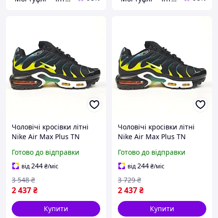
Чоловічі кросівки літні
Чоловічі кросівки літні
Nike Air Max Plus TN
Nike Air Max Plus TN
чорні з синім та жовтим
чорні з синім та жовтим
Готово до відправки
Готово до відправки
41 брендові
41 брендові
244
244
від
₴
/міс
від
₴
/міс
3 548
₴
3 729
₴
2 437
₴
2 437
₴
Купити
Купити