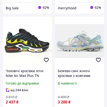
92%
92%
Big Sale
merrymood
Чоловічі кросівки літні
Бежево-сині жіночі
Nike Air Max Plus TN
кросівки з жовтими
чорні з синім та жовтим
акцентами Asics Gel-
Готово до відправки
В наявності
41 брендові
Kahana 8 Beige Blue
Yellow легкі, стильні та
244
від
₴
/міс
комфортні для щоденного
3 815
₴
4 400
₴
2 437
₴
3 200
₴