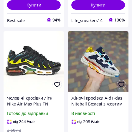
Купити
Купити
94%
100%
Best sale
Life_sneakers14
Чоловічі кросівки літні
Жіночі кросівки A-d1-das
Nike Air Max Plus TN
Niteball Бежеві з жовтим
чорні з синім та жовтим
та синім
Готово до відправки
В наявності
41 брендові
244
208
від
₴
/міс
від
₴
/міс
3 607
₴