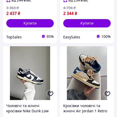
244
234
від
₴
/міс
від
₴
/міс
3 363
₴
4 796
₴
2 437
₴
2 344
₴
Купити
Купити
95%
100%
TopSales
EasySales
Чоловічі та жіночі
Кросівки чоловічі та
кросівки Nike Dunk Low
жіночі Air Jordan 1 Retro
Vintage Navy сині шкіряні
Travis Scott чорні сині