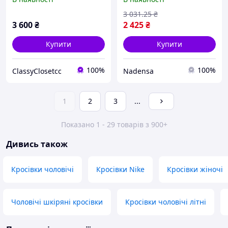
повсякденні темно-сині
демісезонні жіночі
шкіряні низькі
3 031
.25
₴
3 600
₴
2 425
₴
Купити
Купити
100%
100%
ClassyClosetcc
Nadensa
1
2
3
...
Показано 1 - 29 товарів з 900+
Дивись також
Кросівки чоловічі
Кросівки Nike
Кросівки жіночі
Чоловічі шкіряні кросівки
Кросівки чоловічі літні