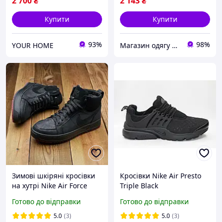
2 700
₴
2 143
₴
Купити
Купити
93%
98%
YOUR HOME
Магазин одягу взуття та топових товарів
Зимові шкіряні кросівки
Кросівки Nike Air Presto
на хутрі Nike Air Force
Triple Black
Winter
Готово до відправки
Готово до відправки
5.0
(3)
5.0
(3)