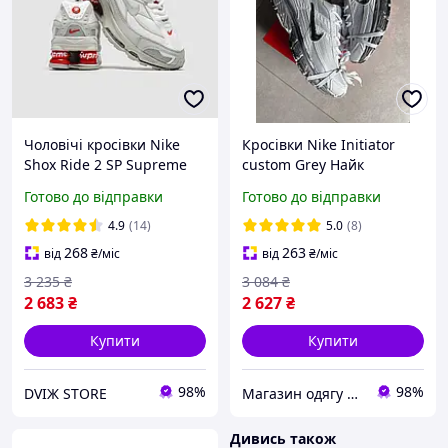
Чоловічі кросівки Nike
Кросівки Nike Initiator
Shox Ride 2 SP Supreme
custom Grey Найк
White Red Найк Шокс
Ініціатор Кастом сірі
Готово до відправки
Готово до відправки
Райд 2 СП Супрім білі з
чорні шкіра текстиль
червоним весна літо
Фарба демісезон унісекс
4.9
(14)
5.0
(8)
268
263
від
₴
/міс
від
₴
/міс
3 235
₴
3 084
₴
2 683
₴
2 627
₴
Купити
Купити
98%
98%
DVIЖ STORE
Магазин одягу взуття та топових товарів
Дивись також