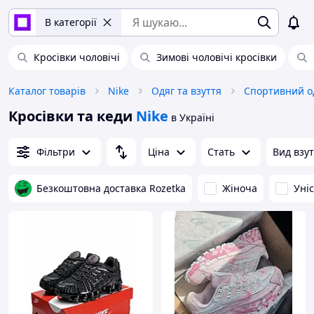
В категорії
Кросівки чоловічі
Зимові чоловічі кросівки
Каталог товарів
Nike
Одяг та взуття
Спортивний од
Кросівки та кеди
Nike
в Україні
Фільтри
Ціна
Стать
Вид взу
Безкоштовна доставка Rozetka
Жіноча
Уні