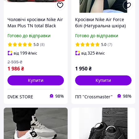
Чоловічі кросівки Nike Air
Кросівки Nike Air Force
Max Plus TN total Black
білі (Натуральна шкіра)
чорні Найк Аїр Макс ТН
Готово до відправки
Готово до відправки
текстиль шкіра демісезон
5.0
(8)
5.0
(7)
199
325
від
₴
/міс
від
₴
/міс
2 595
₴
1 986
₴
1 950
₴
Купити
Купити
98%
98%
DVIЖ STORE
ПП "Crossmaster"