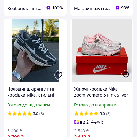
100%
98%
Bootlands - інтернет-магазин взуття та одягу
Магазин взуття та трендових товарів
Чоловічі шкіряні літні
Жіночі кросівки Nike
кросівки Nike, стильні
Zoom Vomero 5 Pink Silver
чоловічі кросівки з
Найк Зум Вомеро 5
Готово до відправки
Готово до відправки
перфорацією, кросівки
рожеві повсякденні шкіра
Найк для хлопців
сітка демісезон
5.0
(3)
5.0
(3)
214
від
₴
/міс
5 400
₴
2 543
₴