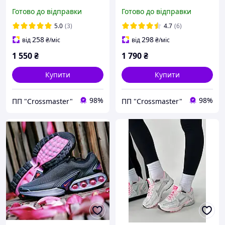
Готово до відправки
Готово до відправки
5.0
(3)
4.7
(6)
258
298
від
₴
/міс
від
₴
/міс
1 550
₴
1 790
₴
Купити
Купити
98%
98%
ПП "Crossmaster"
ПП "Crossmaster"