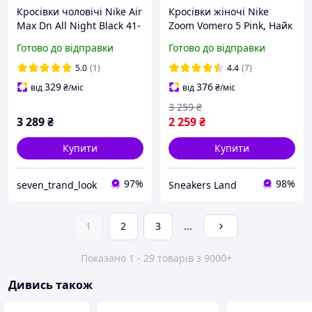
Кросівки чоловічі Nike Air
Кросівки жіночі Nike
Max Dn All Night Black 41-
Zoom Vomero 5 Pink, Найк
45
Зум Вомеро 5 рожеві,
Готово до відправки
Готово до відправки
Демісезонні nike vomero
5.0
(1)
4.4
(7)
329
376
від
₴
/міс
від
₴
/міс
3 259
₴
3 289
₴
2 259
₴
Купити
Купити
97%
98%
seven_trand_look
Sneakers Land
1
2
3
...
Показано 1 - 29 товарів з 9000+
Дивись також