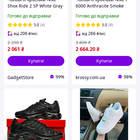
Shox Ride 2 SP White Gray
6000 Anthracite Smoke
Grey (темно-сірі)
Готово до відправки
Готово до відправки
повсякденне спортивне
взуття Найк NK865-N
5.0
(4)
5.0
(8)
206
266
від
₴
/міс
від
₴
/міс
2 290
₴
3 806
₴
2 061
₴
2 664
.20
₴
Купити
Купити
99%
98%
GadgetStore
krossy.com.ua