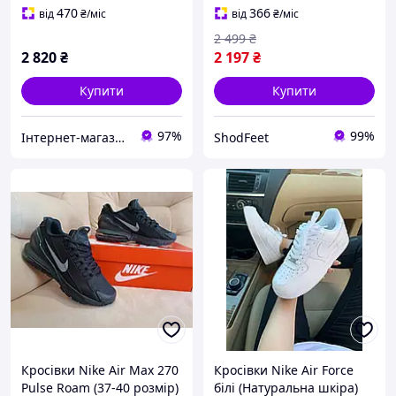
470
366
від
₴
/міс
від
₴
/міс
2 499
₴
2 820
₴
2 197
₴
Купити
Купити
97%
99%
Інтернет-магазин «Step Master»
ShodFeet
Кросівки Nike Air Max 270
Кросівки Nike Air Force
Pulse Roam (37-40 розмір)
білі (Натуральна шкіра)