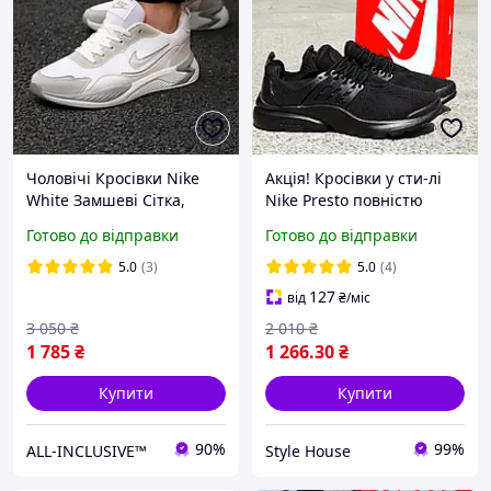
Чоловічі Кросівки Nike
Акція! Кросівки у сти-лі
White Замшеві Сітка,
Nike Presto повністю
Кросівки Чоловічі Найк
чорні - 41(26.5 см)
Готово до відправки
Готово до відправки
Білі Весняні Осінні Якісні
5.0
(3)
5.0
(4)
127
від
₴
/міс
3 050
₴
2 010
₴
1 785
₴
1 266
.30
₴
Купити
Купити
90%
99%
ALL-INCLUSIVE™
Style House