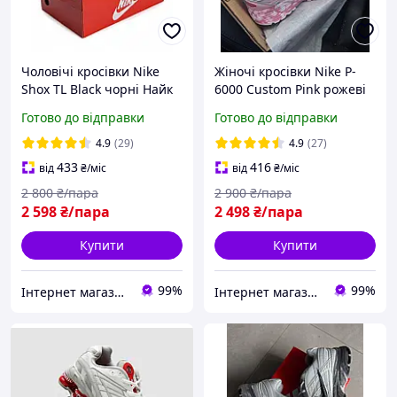
Чоловічі кросівки Nike
Жіночі кросівки Nike P-
Shox TL Black чорні Найк
6000 Custom Pink рожеві
Шокс ТЛ повсякденні на
Найк П-6000 модні
Готово до відправки
Готово до відправки
балоні весна осінь
молодіжні весна осінь
4.9
(29)
4.9
(27)
433
416
від
₴
/міс
від
₴
/міс
2 800
₴/пара
2 900
₴/пара
2 598
₴/пара
2 498
₴/пара
Купити
Купити
99%
99%
Інтернет магазин одягу та взуття " Rare "
Інтернет магазин одягу та взуття " Rare "