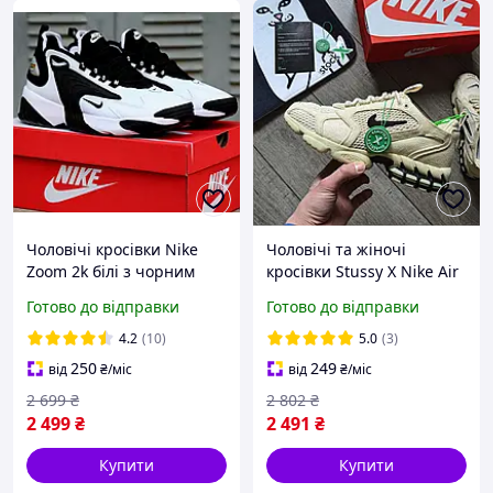
Чоловічі кросівки Nike
Чоловічі та жіночі
Zoom 2k білі з чорним
кросівки Stussy X Nike Air
весна-осінь демісезонні
Zoom Spiridon Cage 2
Готово до відправки
Готово до відправки
найк зум 2к
'Fossil Stone (Бежеві) Найк
Зум Спірідон текстиль
4.2
(10)
5.0
(3)
сітка
250
249
від
₴
/міс
від
₴
/міс
2 699
₴
2 802
₴
2 499
₴
2 491
₴
Купити
Купити