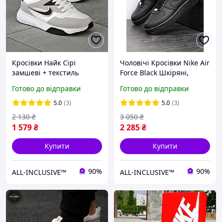
Кросівки Найк Сірі
Чоловічі Кросівки Nike Air
замшеві + текстиль
Force Black Шкіряні,
Чоловічі, Чоловічі
Кросівки Чоловічі Найк
Готово до відправки
Готово до відправки
Спортивні Кросівки Nike
Аір Форс Чорні Весняні
Grey якісні осінні
Осінні
5.0
(3)
5.0
(3)
2 130
₴
3 050
₴
1 579
₴
2 285
₴
Купити
Купити
90%
90%
ALL-INCLUSIVE™
ALL-INCLUSIVE™