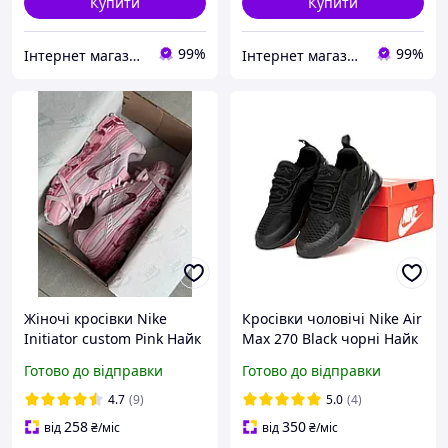
Купити
Купити
99%
99%
Інтернет магазин одягу та взуття " Rare "
Інтернет магазин одягу та взуття " Rare "
Жіночі кросівки Nike
Кросівки чоловічі Nike Air
Initiator custom Pink Найк
Max 270 Black чорні Найк
Ініціатор Кастом рожеві
Аір Макс 270 для спорту
Готово до відправки
Готово до відправки
шкіра текстиль Фарба
та повсякденні на балоні
демісезон
весняно - літні
4.7
(9)
5.0
(4)
258
350
від
₴
/міс
від
₴
/міс