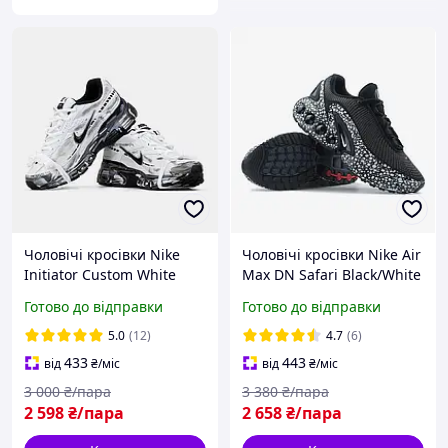
Чоловічі кросівки Nike
Чоловічі кросівки Nike Air
Initiator Custom White
Max DN Safari Black/White
Black Найк Ініціатор білі з
Найк ДН чорно-білі
Готово до відправки
Готово до відправки
чорним текстильні на
весняні
весну модні демісезон
5.0
(12)
4.7
(6)
повсякденні
433
443
від
₴
/міс
від
₴
/міс
3 000
₴/пара
3 380
₴/пара
2 598
₴/пара
2 658
₴/пара