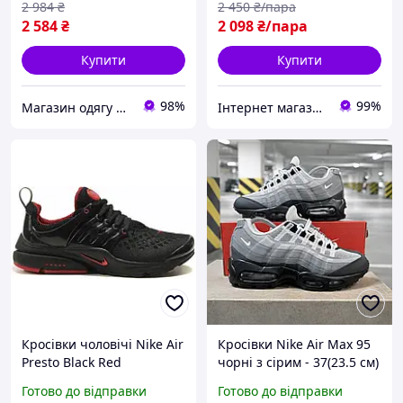
2 984
₴
2 450
₴/пара
2 584
₴
2 098
₴/пара
Купити
Купити
98%
99%
Магазин одягу взуття та топових товарів
Інтернет магазин одягу та взуття " Rare "
Кросівки чоловічі Nike Air
Кросівки Nike Air Max 95
Presto Black Red
чорні з сірим - 37(23.5 см)
Готово до відправки
Готово до відправки