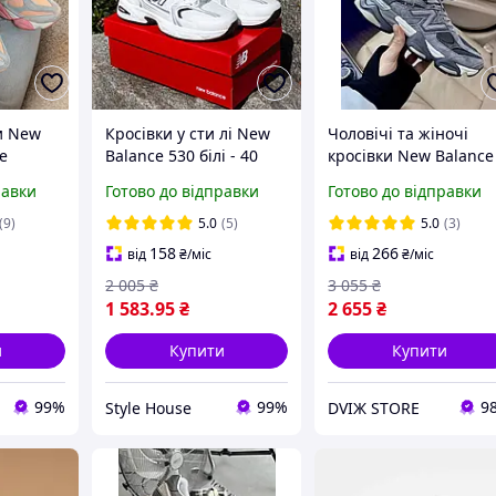
и New
Кросівки у сти лі New
Чоловічі та жіночі
e
Balance 530 білі - 40
кросівки New Balance
ide
9060 Joe Freshgoods
равки
Готово до відправки
Готово до відправки
nk Нью
Dark Gray Нью Белан
жеві
Джов Фрешґудз, темн
(9)
5.0
(5)
5.0
(3)
красиві
сірі, шкіра, унісекс
158
266
від
₴
/міс
від
₴
/міс
2 005
₴
3 055
₴
1 583
.95
₴
2 655
₴
и
Купити
Купити
99%
99%
9
Style House
DVIЖ STORE