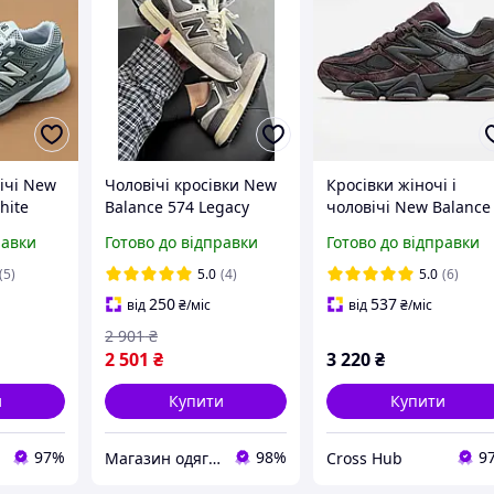
ічі New
Чоловічі кросівки New
Кросівки жіночі і
hite
Balance 574 Legacy
чоловічі New Balance
Grey Beige Нью Беланс
9060 black brown / Н
равки
Готово до відправки
Готово до відправки
Легасі сірі з бежевим
Беланс 9060 чорні
замша демісезон
коричневі
(5)
5.0
(4)
5.0
(6)
250
537
від
₴
/міс
від
₴
/міс
2 901
₴
2 501
₴
3 220
₴
и
Купити
Купити
97%
98%
9
Магазин одягу взуття та топових товарів
Cross Hub