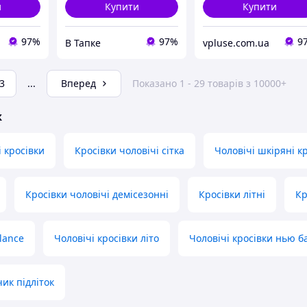
и
Купити
Купити
97%
97%
9
В Тапке
vpluse.com.ua
3
...
Вперед
Показано 1 - 29 товарів з 10000+
ж
і кросівки
Кросівки чоловічі сітка
Чоловічі шкіряні к
Кросівки чоловічі демісезонні
Кросівки літні
Кр
lance
Чоловічі кросівки літо
Чоловічі кросівки нью б
ик підліток