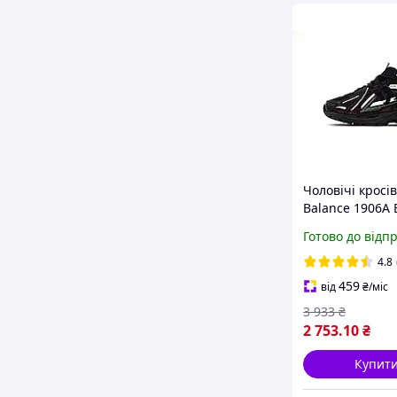
Чоловічі кросі
Balance 1906A 
Dragon Berry (
Готово до відп
бордові) технол
динамічні арт 
4.8
459
від
₴
/міс
3 933
₴
2 753
.10
₴
Купит