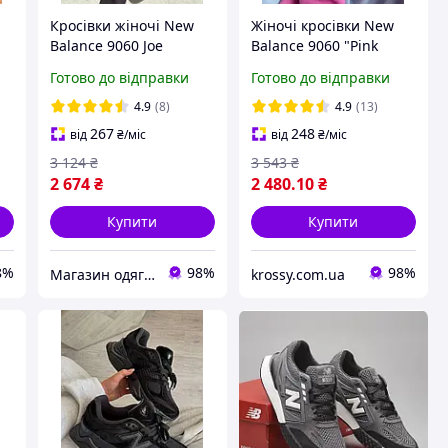
Кросівки жіночі New
Жіночі кросівки New
Balance 9060 Joe
Balance 9060 "Pink
с
Freshgoods Inside
Overdye" (рожеві)
Готово до відправки
Готово до відправки
Voices Baby Shower
трендові яскраві кроси
Blue Нью Баланс 9060
1118
4.9
(8)
4.9
(13)
Джо Войс жіночі замша
267
248
від
₴
/міс
від
₴
/міс
3 124
₴
3 543
₴
2 674
₴
2 480
.10
₴
Купити
Купити
8%
98%
98%
Магазин одягу взуття та топових товарів
krossy.com.ua