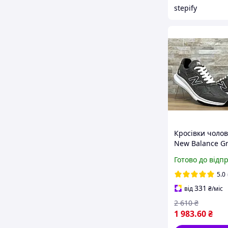
stepify
Кросівки чолові
New Balance G
Готово до відп
5.0
331
від
₴
/міс
2 610
₴
1 983
.60
₴