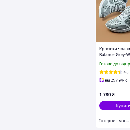
Кросівки чолов
Balance Grey-W
нубук-сітка
Готово до відп
4.8
297
від
₴
/міс
1 780
₴
Купит
Інтернет-магазин «Step Master»