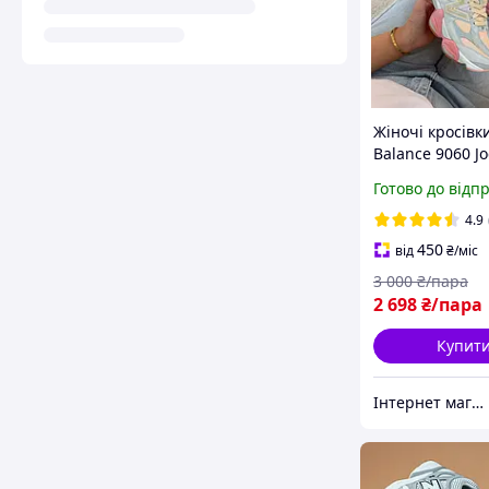
Жіночі кросівк
Balance 9060 Jo
Freshgoods Ins
Готово до відп
Voices Grey Pi
Беланс сіро-ро
4.9
замшеві круті 
450
від
₴
/міс
модні
3 000
₴/пара
2 698
₴/пара
Купит
Інтернет магазин одягу та взуття " Rare "