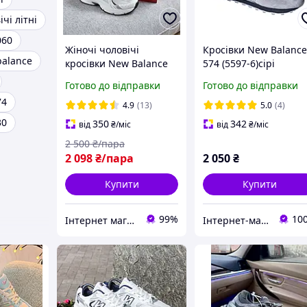
чі літні
060
Жіночі чоловічі
Кросівки New Balanc
balance
кросівки New Balance
574 (5597-6)сірі
530 White Silver abzorb
замшеві
Готово до відправки
Готово до відправки
Нью Баланс сріблясто
74
білі
4.9
(13)
5.0
(4)
30
350
342
від
₴
/міс
від
₴
/міс
2 500
₴/пара
2 098
₴/пара
2 050
₴
Купити
Купити
99%
10
Інтернет магазин одягу та взуття " Rare "
Інтернет-магазин "Престиж"