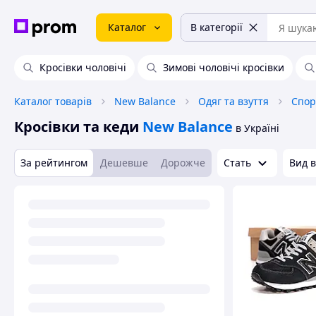
Каталог
В категорії
Кросівки чоловічі
Зимові чоловічі кросівки
Каталог товарів
New Balance
Одяг та взуття
Спор
Кросівки та кеди
New Balance
в Україні
За рейтингом
Дешевше
Дорожче
Стать
Вид в