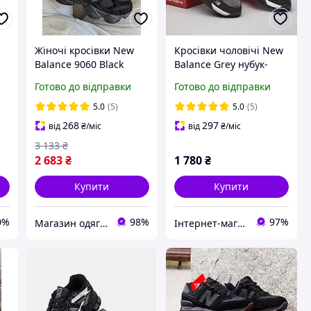
e
Жіночі кросівки New
Кросівки чоловічі New
Balance 9060 Black
Balance Grey нубук-
Взуття Нью Беланс
сітка
Готово до відправки
Готово до відправки
9060 чорні замша сітка
повсякденні демісезон
5.0
(5)
5.0
(5)
унісекс
268
297
від
₴
/міс
від
₴
/міс
3 133
₴
2 683
₴
1 780
₴
Купити
Купити
0%
98%
97%
Магазин одягу взуття та топових товарів
Інтернет-магазин «Step Master»