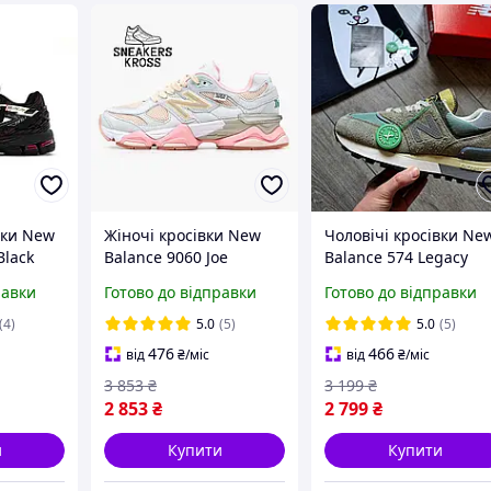
вки New
Жіночі кросівки New
Чоловічі кросівки Ne
Black
Balance 9060 Joe
Balance 574 Legacy
чорно-
Freshgoods Inside
Stone стон весна-осін
равки
Готово до відправки
Готово до відправки
огічні
Voices Baby Shower
. Живе фото
15337
Blue, Нью Беленс 9060
(4)
5.0
(5)
5.0
(5)
476
466
від
₴
/міс
від
₴
/міс
3 853
₴
3 199
₴
2 853
₴
2 799
₴
и
Купити
Купити