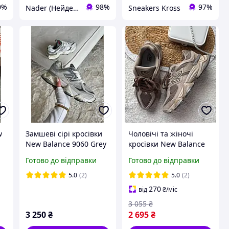
0%
98%
97%
Nader (Нейдер)
Sneakers Kross
w
Замшеві сірі кросівки
Чоловічі та жіночі
New Balance 9060 Grey
кросівки New Balance
e)
х Нью Беланс 36
9060 Beige Brown Dirty
Готово до відправки
Готово до відправки
Нью Беланс 9060
бежево-коричневі
5.0
(2)
5.0
(2)
шкіра замша текстиль
270
від
₴
/міс
унісекс
3 055
₴
3 250
₴
2 695
₴