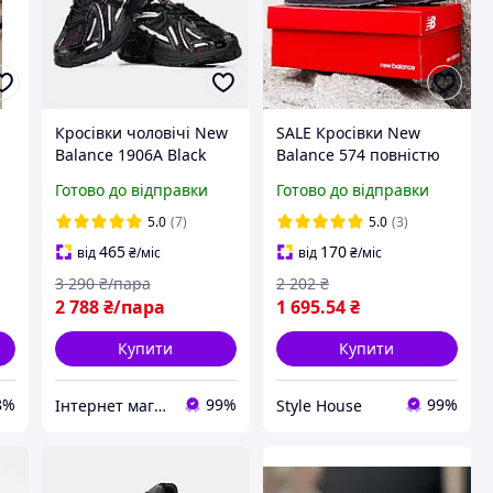
Кросівки чоловічі New
SALE Кросівки New
Balance 1906A Black
Balance 574 повністю
Dragon Berry Нью
чорні - 36(22.5 см)
Готово до відправки
Готово до відправки
с
Баланс чорні бордовим
о-
текстиль повсякденні
5.0
(7)
5.0
(3)
для спорту
465
170
від
₴
/міс
від
₴
/міс
3 290
₴/пара
2 202
₴
2 788
₴/пара
1 695
.54
₴
Купити
Купити
8%
99%
99%
Інтернет магазин одягу та взуття " Rare "
Style House