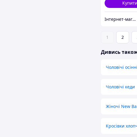
Купит
Інтернет-магазин «Step Master»
1
2
Дивись тако
Чоловічі осінн
Чоловічі кеди
Жіночі New Ba
Кросівки хлопч