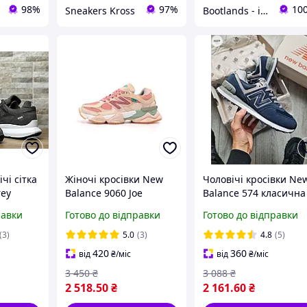
98%
97%
10
Sneakers Kross
Bootlands - інтернет-магазин взуття та одягу
чі сітка
Жіночі кросівки New
Чоловічі кросівки Ne
rey
Balance 9060 Joe
Balance 574 класична
Freshgoods Inside
модель для міста (blu
равки
Готово до відправки
Готово до відправки
Voices Penny Cookie
Код-Арт: 1532TP
Pink (рожеві) 14294
(3)
5.0
(3)
4.8
(5)
Нью Беленс
420
360
від
₴
/міс
від
₴
/міс
3 450
₴
3 088
₴
2 518
.50
₴
2 161
.60
₴