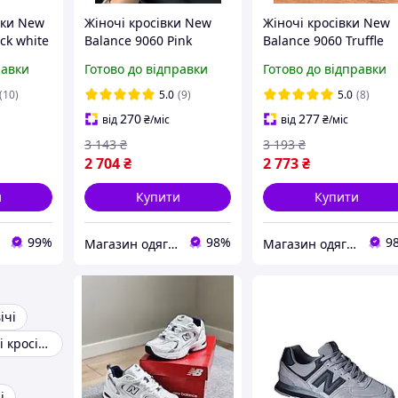
вки New
Жіночі кросівки New
Жіночі кросівки New
ck white
Balance 9060 Pink
Balance 9060 Truffle
 Баланс
Vintage Нью Беланс
Rich earth Нью Белан
равки
Готово до відправки
Готово до відправки
ь весна
9060 рожеві замша з
9060 трюфель замша
потертостями для
сітка унісекс
(10)
5.0
(9)
5.0
(8)
дівчат
270
277
від
₴
/міс
від
₴
/міс
3 143
₴
3 193
₴
2 704
₴
2 773
₴
и
Купити
Купити
99%
98%
9
Магазин одягу взуття та топових товарів
Магазин одягу взуття та топових товарів
ічі
Зимові чоловічі кросівки
і