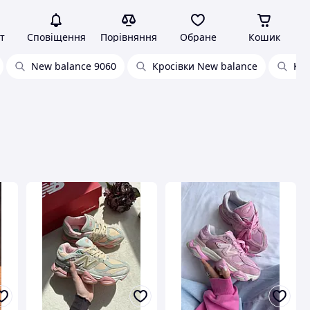
т
Сповіщення
Порівняння
Обране
Кошик
New balance 9060
Кросівки New balance
Кро