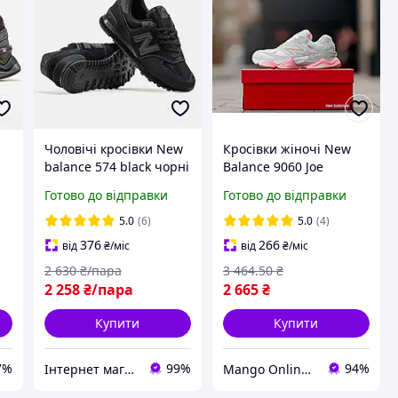
Чоловічі кросівки New
Кросівки жіночі New
balance 574 black чорні
Balance 9060 Joe
ью
Нью Баланс замш сітка
Freshgoods Baby
Готово до відправки
Готово до відправки
весна літо
Shower Blue сірі з
рожевим SRV 0866 36-
5.0
(6)
5.0
(4)
22 см
376
266
від
₴
/міс
від
₴
/міс
2 630
₴/пара
3 464
.50
₴
2 258
₴/пара
2 665
₴
Купити
Купити
7%
99%
94%
Інтернет магазин одягу та взуття " Rare "
Мango OnlineShop