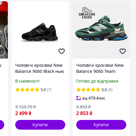
w
Чоловічі кросівки New
Чоловічі кросівки New
Balance 9060 Black нью
Balance 9060 Team
ь
беланс
Forest Green,
В наявності
Готово до відправки
Демісезонні кросівки
Нью Беленс 9060
5.0
(7)
5.0
(8)
зелені
476
від
₴
/міс
3 123
.75
₴
3 853
₴
2 499
₴
2 853
₴
Купити
Купити