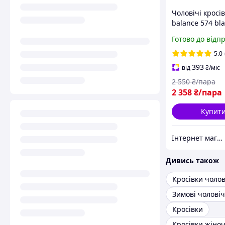
Чоловічі кросі
balance 574 bla
чорно-білі Нью
Готово до відп
замша текстил
літо
5.0
393
від
₴
/міс
2 550
₴/пара
2 358
₴/пара
Купит
Інтернет магазин одягу та взуття " Rare "
Дивись також
Кросівки чолов
Кросівки
Кросівки жіноч