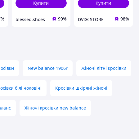
Купити
Купити
7%
99%
98%
blessed.shoes
DVIЖ STORE
росівки
New balance 1906r
Жіночі літні кросівки
осівки білі чоловічі
Кросівки шкіряні жіночі
аланс
Жіночі кросівки new balance