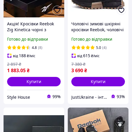
Акція! Кросівки Reebok
Чоловічі зимові шкіряні
Zig Kinetica чорні з
кросівки Reebok, чоловічі
помаранчевим 41(26 см)
зимові високі кросівки,
Готово до відправки
Готово до відправки
теплі зимові кросівки для
чоловіків
4.8
(8)
5.0
(4)
188
615
від
₴
/міс
від
₴
/міс
2 897
₴
7 380
₴
1 883
.05
₴
3 690
₴
Купити
Купити
99%
93%
Style House
JustUkraine - інтернет магазин чоловічого та жіночого взуття