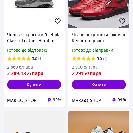
Чоловічі кросівки Reebok
Чоловічі кросівки шкіряні
Classic Leather Hexalite
Reebok червоні
Grey
Готово до відправки
Готово до відправки
5.0
(1)
5.0
(1)
2 869
₴/пара
2 900
₴/пара
2 209
.13
₴/пара
2 291
₴/пара
Купити
Купити
99%
99%
MAR.GO_SHOP
MAR.GO_SHOP