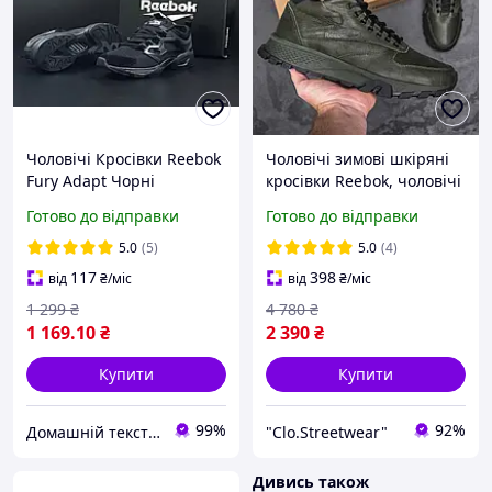
Чоловічі Кросівки Reebok
Чоловічі зимові шкіряні
Fury Adapt Чорні
кросівки Reebok, чоловічі
зимові військові кросівки
Готово до відправки
Готово до відправки
на хутрі, чоловічі шкіряні
кросівки Рібок
5.0
(5)
5.0
(4)
117
398
від
₴
/міс
від
₴
/міс
1 299
₴
4 780
₴
1 169
.10
₴
2 390
₴
Купити
Купити
99%
92%
Домашній текстиль UA
"Clo.Streetwear"
Дивись також