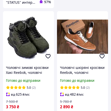
97%
"STATUS" интернет магазин мужской и женской обуви
Чоловічі зимові кросівки
Чоловічі шкіряні кросівки
Хакі Reebok, чоловічі
Reebok, чоловічі
зимові шкіряні кросівки,
демісезонні кросівки,
Готово до відправки
Готово до відправки
чоловічі зимові кросівки
чоловічі кросівки з
натуральної шкіри
5.0
(2)
5.0
(2)
625
482
від
₴
/міс
від
₴
/міс
7 500
₴
5 780
₴
3 750
₴
2 890
₴