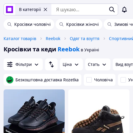
В категорії
Кросівки чоловічі
Кросівки жіночі
Зимові ч
Каталог товарів
Reebok
Одяг та взуття
Спортивний
Кросівки та кеди
Reebok
в Україні
Фільтри
Ціна
Стать
Вид взу
Безкоштовна доставка Rozetka
Чоловіча
Ун