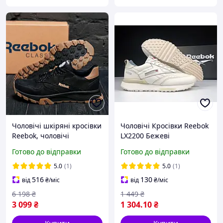
Чоловічі шкіряні кросівки
Чоловічі Кросівки Reebok
Reebok, чоловічі
LX2200 Бежеві
демісезонні кросівки,
Готово до відправки
Готово до відправки
чоловічі кросівки осінь
весна Рибок
5.0
(1)
5.0
(1)
516
130
від
₴
/міс
від
₴
/міс
6 198
₴
1 449
₴
3 099
₴
1 304
.10
₴