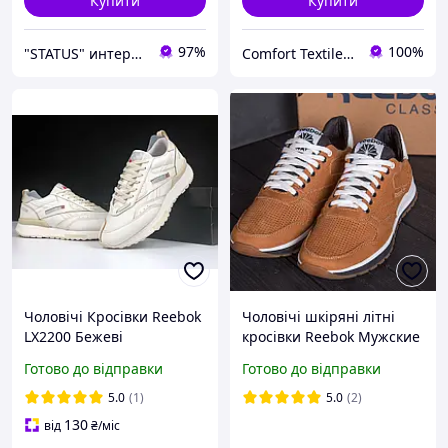
Купити
Купити
97%
100%
"STATUS" интернет магазин мужской и женской обуви
Comfort Textile UA
Чоловічі Кросівки Reebok
Чоловічі шкіряні літні
LX2200 Бежеві
кросівки Reebok Мужские
кожаные летние
Готово до відправки
Готово до відправки
кроссовки Reebok
5.0
(1)
5.0
(2)
130
від
₴
/міс