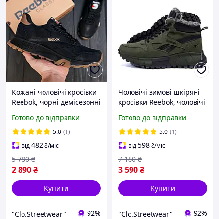
Кожані чоловічі кросівки
Чоловічі зимові шкіряні
Reebok, чорні демісезонні
кросівки Reebok, чоловічі
кросівки для чоловіків,
зимові військові високі
Готово до відправки
Готово до відправки
чоловічі літні кроси
кросівки Хакі, чоловіче
зимове взуття
5.0
(1)
5.0
(1)
482
598
від
₴
/міс
від
₴
/міс
5 780
₴
7 180
₴
2 890
₴
3 590
₴
Купити
Купити
92%
92%
"Clo.Streetwear"
"Clo.Streetwear"