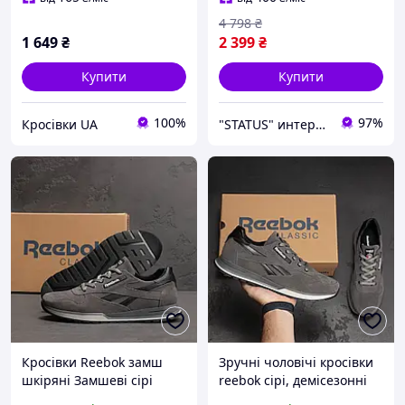
4 798
₴
1 649
₴
2 399
₴
Купити
Купити
100%
97%
Кросівки UA
"STATUS" интернет магазин мужской и женской обуви
Кросівки Reebok замш
Зручні чоловічі кросівки
шкіряні Замшеві сірі
reebok сірі, демісезонні
чоловічі демісезонні на
рібок / Мужские