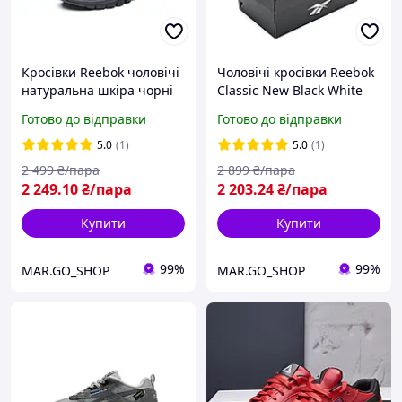
Кросівки Reebok чоловічі
Чоловічі кросівки Reebok
натуральна шкіра чорні
Classic New Black White
демісезонні
Готово до відправки
Готово до відправки
5.0
(1)
5.0
(1)
2 499
₴/пара
2 899
₴/пара
2 249
.10
₴/пара
2 203
.24
₴/пара
Купити
Купити
99%
99%
MAR.GO_SHOP
MAR.GO_SHOP