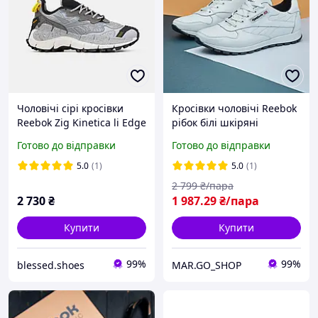
Чоловічі сірі кросівки
Кросівки чоловічі Reebok
Reebok Zig Kinetica li Edge
рібок білі шкіряні
Grey х Рібок 40
Готово до відправки
Готово до відправки
5.0
(1)
5.0
(1)
2 799
₴/пара
2 730
₴
1 987
.29
₴/пара
Купити
Купити
99%
99%
blessed.shoes
MAR.GO_SHOP