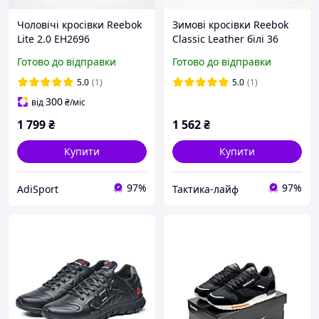
Чоловічі кросівки Reebok
Зимові кросівки Reebok
Lite 2.0 EH2696
Classic Leather білі 36
модні зимові черевики
Готово до відправки
Готово до відправки
5.0
(1)
5.0
(1)
300
від
₴
/міс
1 799
₴
1 562
₴
Купити
Купити
97%
97%
AdiSport
Тактика-лайф