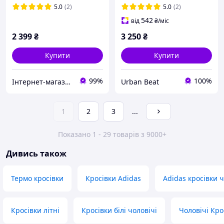
чорні весна/осінь шкіра
5.0
(2)
5.0
(2)
взуття
542
від
₴
/міс
2 399
₴
3 250
₴
Купити
Купити
99%
100%
Інтернет-магазин Real-Market
Urban Beat
1
2
3
...
Показано 1 - 29 товарів з 9000+
Дивись також
Термо кросівки
Кросівки Adidas
Adidas кросівки ч
Кросівки літні
Кросівки білі чоловічі
Чоловічі Кро