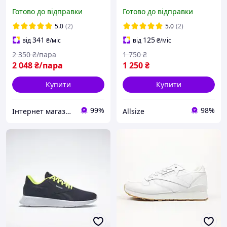
чорні текстильні дихаючі
Reebok Fury Adapt, легка
Готово до відправки
Готово до відправки
комфортна модель у
чорному кольорі
5.0
(2)
5.0
(2)
341
125
від
₴
/міс
від
₴
/міс
2 350
₴/пара
1 750
₴
2 048
₴/пара
1 250
₴
Купити
Купити
99%
98%
Інтернет магазин одягу та взуття " Rare "
Allsize