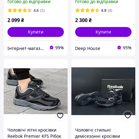
Готово до відправки
Готово до відправки
осінь
кроссовки рибок
4.6
(5)
4.8
(4)
2 099
₴
2 300
₴
Купити
Купити
99%
95%
Інтернет-магазин Real-Market
Deep House
Чоловічі літні кросівки
Чоловічі стильні
Reebok Premier KFS Рібок
демісезонні кросівки