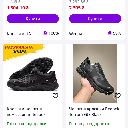
1 449
₴
3 292
.86
₴
1 304
.10
₴
2 305
₴
Купити
Купити
100%
99%
Кросівки UA
Weeua
Кросівки чоловічі
Чоловічі кросівки Reebok
демісезонні Reebok
Terrain Gtx Black
Спортивні шкіряні
Готово до відправки
Готово до відправки
повсякденні, Кросівки