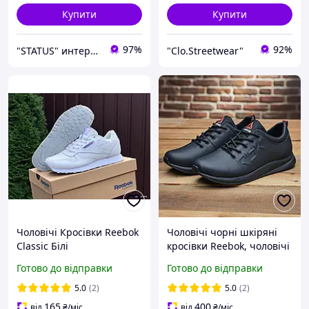
Купити
Купити
97%
92%
"STATUS" интернет магазин мужской и женской обуви
"Clo.Streetwear"
Чоловічі Кросівки Reebok
Чоловічі чорні шкіряні
Classic Білі
кросівки Reebok, чоловічі
класичні чорні кросівки,
Готово до відправки
Готово до відправки
шкіряні кросівки для
чоловіків
5.0
(2)
5.0
(2)
165
400
від
₴
/міс
від
₴
/міс