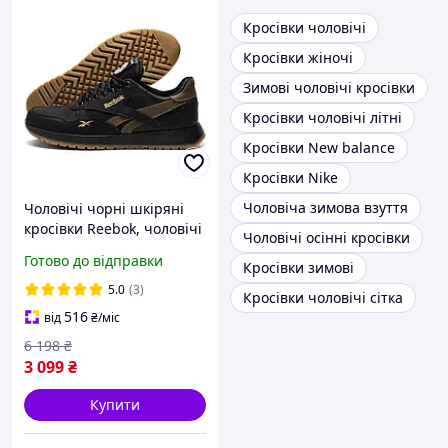
Кросівки чоловічі
Кросівки жіночі
Зимові чоловічі кросівки
Кросівки чоловічі літні
Кросівки New balance
Кросівки Nike
Чоловіча зимова взуття
Чоловічі чорні шкіряні
кросівки Reebok, чоловічі
Чоловічі осінні кросівки
класичні кросівки,
Готово до відправки
Кросівки зимові
чоловіче шкіряне взуття
Рибок
5.0
(3)
Кросівки чоловічі сітка
516
від
₴
/міс
6 198
₴
3 099
₴
Купити