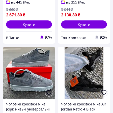
445
355
від
₴
/міс
від
₴
/міс
3 660
₴
3 044
₴
2 671
.80
₴
2 130
.80
₴
Купити
Купити
97%
92%
В Тапке
Топ-Кроссовки
Чоловічі кросівки Nike
Чоловічі кросівки Nike Air
(сірі) низькі універсальні
Jordan Retro 4 Black