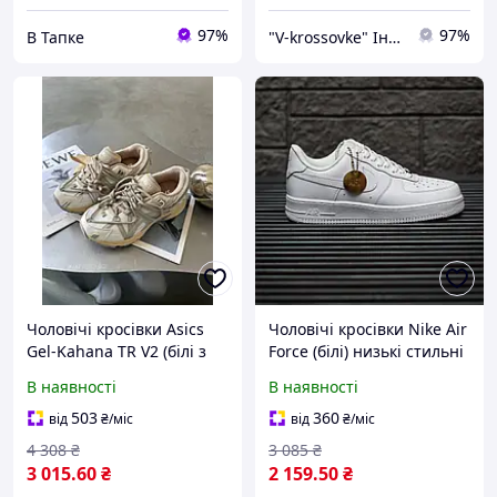
97%
97%
В Тапке
"V-krossovke" Інтернет-Магазин
Чоловічі кросівки Asics
Чоловічі кросівки Nike Air
Gel-Kahana TR V2 (білі з
Force (білі) низькі стильні
бежевим) модні низькі
кросівки 1259 Найк vkross
В наявності
В наявності
кросівки OS0072 Асікс
vkross
503
360
від
₴
/міс
від
₴
/міс
4 308
₴
3 085
₴
3 015
.60
₴
2 159
.50
₴