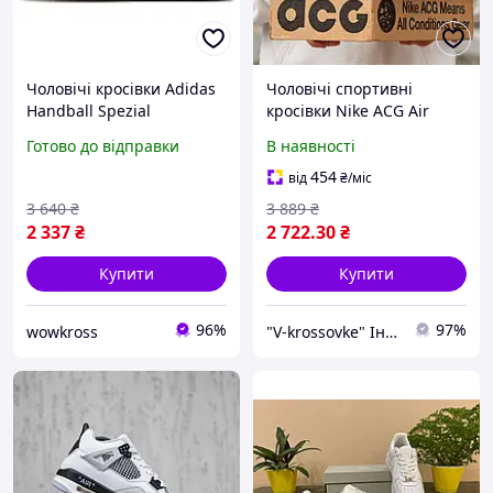
Чоловічі кросівки Adidas
Чоловічі спортивні
Handball Spezial
кросівки Nike ACG Air
Коричневі, стильні
Terra Antarktik Low All
Готово до відправки
В наявності
замшеві демісезонні
Black (чорні) низькі
кросівки Адідас низькі
повсякденні 1835 Найк
454
від
₴
/міс
спортивні
vkross
3 640
₴
3 889
₴
2 337
₴
2 722
.30
₴
Купити
Купити
96%
97%
wowkross
"V-krossovke" Інтернет-Магазин