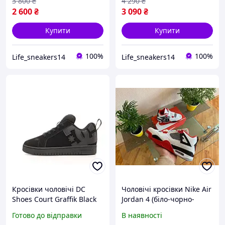
модні повсякденні кроси
стильні модні
3 800
₴
4 290
₴
Адідас
повсякденні
2 600
₴
3 090
₴
Купити
Купити
100%
100%
Life_sneakers14
Life_sneakers14
Кросівки чоловічі DC
Чоловічі кросівки Nike Air
Shoes Court Graffik Black
Jordan 4 (біло-чорно-
(чорні монохром) низькі
червоні) D307 гарні
Готово до відправки
В наявності
спортивні Y14739
низькі стильні кроси топ