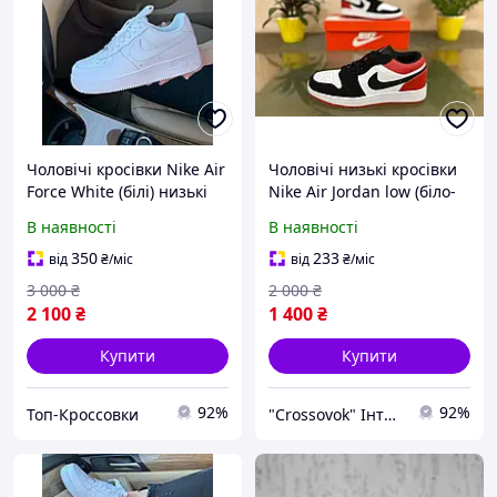
Чоловічі кросівки Nike Air
Чоловічі низькі кросівки
Force White (білі) низькі
Nike Air Jordan low (біло-
спортивні стильні кроси
чорні з червоним) D290
В наявності
В наявності
монохром класика N003
яскраві круті спортивні
top
кроси cross
350
233
від
₴
/міс
від
₴
/міс
3 000
₴
2 000
₴
2 100
₴
1 400
₴
Купити
Купити
92%
92%
Топ-Кроссовки
"Crossovok" Інтернет-магазин