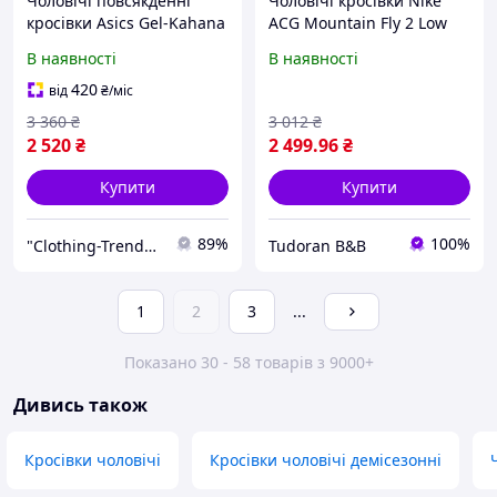
Чоловічі повсякденні
Чоловічі кросівки Nike
кросівки Asics Gel-Kahana
ACG Mountain Fly 2 Low
8 Dark Grey (чорно-сірі)
темно-сині (Navy) з
В наявності
В наявності
модні низькі кросівки
текстилю та нейлону,
1264TP Асікс тренд
демісезонні спортивні
420
від
₴
/міс
повсякденні низькі
3 360
₴
3 012
₴
2 520
₴
2 499
.96
₴
Купити
Купити
89%
100%
"Clothing-Trend" Інтернет-магазин
Tudoran B&B
1
2
3
...
Показано 30 - 58 товарів з 9000+
Дивись також
Кросівки чоловічі
Кросівки чоловічі демісезонні