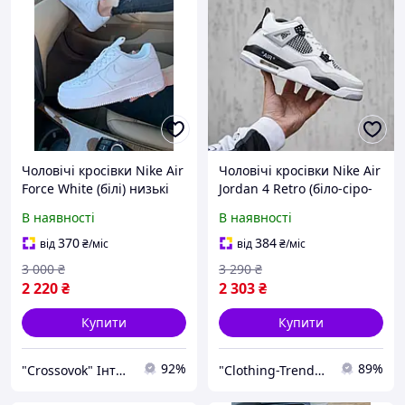
Чоловічі кросівки Nike Air
Чоловічі кросівки Nike Air
Force White (білі) низькі
Jordan 4 Retro (біло-сіро-
спортивні стильні кроси
чорні) низькі демісезонні
В наявності
В наявності
монохром класика N003
класні спортивні КІТ2386
cross
тренд
370
384
від
₴
/міс
від
₴
/міс
3 000
₴
3 290
₴
2 220
₴
2 303
₴
Купити
Купити
92%
89%
"Crossovok" Інтернет-магазин
"Clothing-Trend" Інтернет-магазин