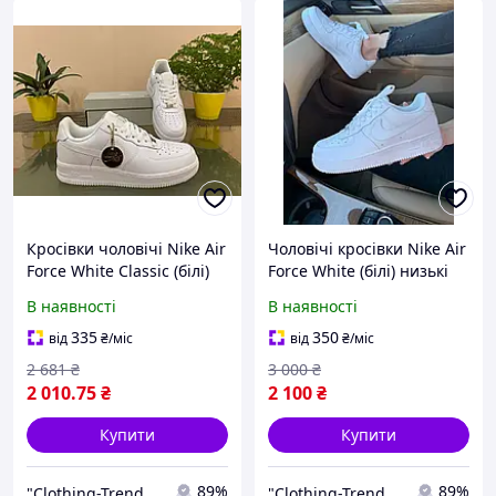
Кросівки чоловічі Nike Air
Чоловічі кросівки Nike Air
Force White Classic (білі)
Force White (білі) низькі
низькі спортивні стильні
спортивні стильні кроси
В наявності
В наявності
кроси монохром D272
монохром класика N003
тренд
тренд
335
350
від
₴
/міс
від
₴
/міс
2 681
₴
3 000
₴
2 010
.75
₴
2 100
₴
Купити
Купити
89%
89%
"Clothing-Trend" Інтернет-магазин
"Clothing-Trend" Інтернет-магазин