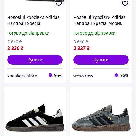
Чоловічі кросівки Adidas
Чоловічі кросівки Adidas
Handball Spezial
Handball Spezial Чорні,
Коричневі, стильні
стильні замшеві
Готово до відправки
Готово до відправки
замшеві демісезонні
демісезонні кросівки
кросівки Адідас низькі
Адідас низькі спортивні
3 640
₴
3 640
₴
спортивні нойс
2 336
₴
2 337
₴
Купити
Купити
96%
96%
sneakers.store
wowkross