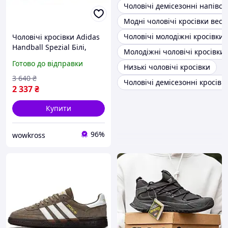
Чоловічі демісезонні напівсп
Модні чоловічі кросівки весн
Чоловічі молодіжні кросівки
Чоловічі кросівки Adidas
Handball Spezial Білі,
Молодіжні чоловічі кросівки 
стильні замшеві
Готово до відправки
Низькі чоловічі кросівки
демісезонні кросівки
Адідас низькі спортивні
3 640
₴
Чоловічі демісезонні кросівки
2 337
₴
Купити
96%
wowkross