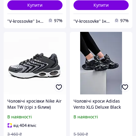
Купити
Купити
97%
97%
"V-krossovke" Інтернет-Магазин
"V-krossovke" Інтернет-Магазин
Чоловічі кросівки Nike Air
Чоловічі кроси Adidas
Max TW (сірі з білим)
Vento XLG Deluxe Black
низькі стильні кросівки
низькі спортивні кросівки
В наявності
В наявності
2759 Найк vkross
весна літо стильні
трендові кроси Адідас
404
від
₴
/міс
3 460
₴
5 500
₴