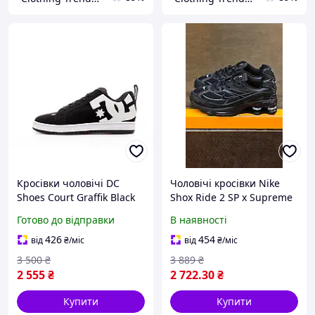
Кросівки чоловічі DC
Чоловічі кросівки Nike
Shoes Court Graffik Black
Shox Ride 2 SP x Supreme
White (чорно-білі) низькі
(чорні) низькі стильні
Готово до відправки
В наявності
спортивні Y14658
кросівки 1109 Найк vkross
426
454
від
₴
/міс
від
₴
/міс
3 500
₴
3 889
₴
2 555
₴
2 722
.30
₴
Купити
Купити