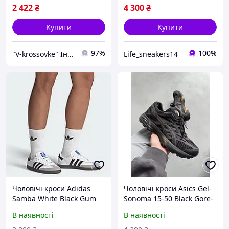
2 422
₴
4 300
₴
Купити
Купити
97%
100%
"V-krossovke" Інтернет-Магазин
Life_sneakers14
Чоловічі кроси Adidas
Чоловічі кроси Asics Gel-
Samba White Black Gum
Sonoma 15-50 Black Gore-
низькі спортивні кросівки
Tex низькі спортивні
В наявності
В наявності
для весна літо стильні
кросівки для весна літо