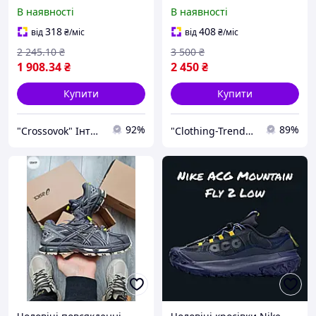
модні кроси 0469 cross
(чорні) низькі класні
В наявності
В наявності
кроси монохром NJ031
тренд
318
408
від
₴
/міс
від
₴
/міс
2 245
.10
₴
3 500
₴
1 908
.34
₴
2 450
₴
Купити
Купити
92%
89%
"Crossovok" Інтернет-магазин
"Clothing-Trend" Інтернет-магазин