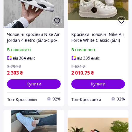
Чоловічі кросівки Nike Air
Кросівки чоловічі Nike Air
Jordan 4 Retro (біло-сіро-
Force White Classic (білі)
чорні) низькі демісезонні
низькі спортивні стильні
В наявності
В наявності
класні спортивні КІТ2386
кроси монохром D272 top
top
384
335
від
₴
/міс
від
₴
/міс
3 290
₴
2 681
₴
2 303
₴
2 010
.75
₴
Купити
Купити
92%
92%
Топ-Кроссовки
Топ-Кроссовки