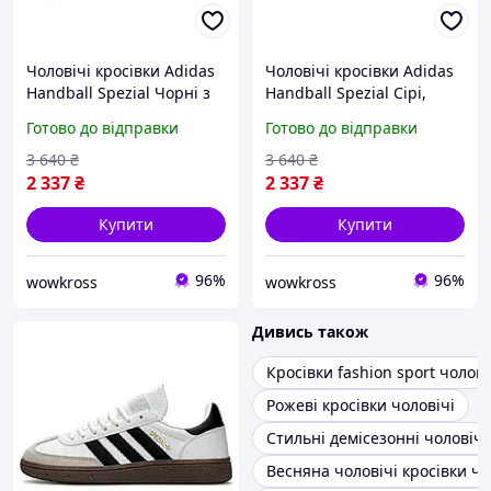
Чоловічі кросівки Adidas
Чоловічі кросівки Adidas
Handball Spezial Чорні з
Handball Spezial Сірі,
білим, стильні замшеві
стильні замшеві
Готово до відправки
Готово до відправки
демісезонні кросівки
демісезонні кросівки
Адідас низькі спортивні
Адідас низькі спортивні
3 640
₴
3 640
₴
2 337
₴
2 337
₴
Купити
Купити
96%
96%
wowkross
wowkross
Дивись також
Кросівки fashion sport чолові
Рожеві кросівки чоловічі
Стильні демісезонні чоловічі 
Весняна чоловічі кросівки ч