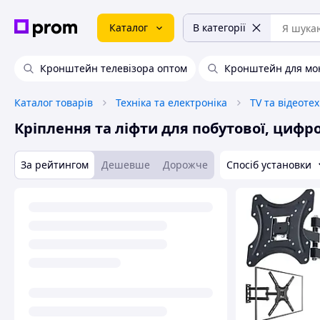
Каталог
В категорії
Кронштейн телевізора оптом
Кронштейн для мо
Каталог товарів
Техніка та електроніка
TV та відеотех
Кріплення та ліфти для побутової, цифро
За рейтингом
Дешевше
Дорожче
Спосіб установки