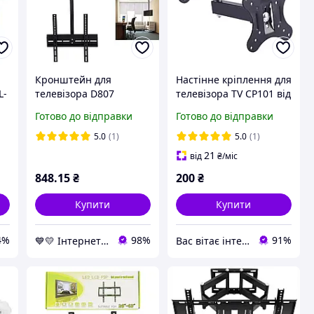
Кронштейн для
Настінне кріплення для
L-
телевізора D807
телевізора TV CP101 від
а
26"-55", кріплення для
14 до 27 дюймів
Готово до відправки
Готово до відправки
монітора | кронштейн
для телевизора
5.0
(1)
5.0
(1)
21
від
₴
/міс
848
.15
₴
200
₴
Купити
Купити
4%
98%
91%
💙💛 Інтернет-магазин Non-Stop 🎁% 🚚 ⤵
Вас вітає інтернет магазин SvetOn!