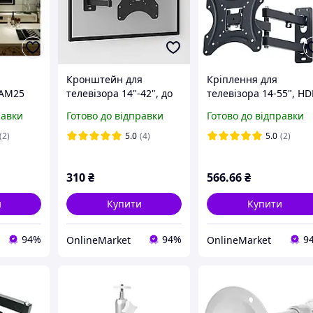
Кронштейн для
Кріплення для
-AM25
телевізора 14"-42", до
телевізора 14-55", HD
тіну для
35 кг, CP302, Чорний /
117-B-2 + Світлодіодн
равки
Готово до відправки
Готово до відправки
в з
Поворотний
стрічка CB-5050,
люванням
кронштейн для ТВ /
Чорний / Настінний
(2)
5.0
(4)
5.0
(2)
Кріплення для
кронштейн для ТВ
телевізора
310
₴
566
.66
₴
и
Купити
Купити
94%
94%
9
OnlineMarket
OnlineMarket