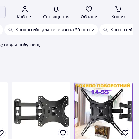
Кабінет
Сповіщення
Обране
Кошик
Кронштейн для телевізора 50 оптом
Кронштейн п
Кріплення та ліфти для побутової, цифрової техніки оптом