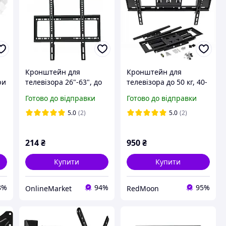
Кронштейн для
Кронштейн для
ри
телевізора 26"-63", до
телевізора до 50 кг, 40-
на
50кг, V5, Чорний /
80", M-56, з поворотом
Готово до відправки
Готово до відправки
Кріплення для
на 180 ° / Настінне
телевізора /
кріплення для
5.0
(2)
5.0
(2)
Кронштейн настінний
телевізора
для телевізора
214
₴
950
₴
Купити
Купити
8%
94%
95%
OnlineMarket
RedMoon