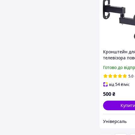
Кронштейн дл
телевізора по
висувний на сті
Готово до відп
Кронштейн по
кріплення для
5.0
телевізора ТВ 
54
від
₴
/міс
500
₴
Купит
Універсаль