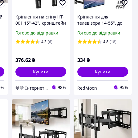
ий
Кріплення на стіну HT-
Кріплення для
001 15"-42", кронштейн
телевізора 14-55", до
для монітора |
50 кг, HDL-117-B-2 /
Готово до відправки
Готово до відправки
кронштейны для
Поворотний настінний
телевизора
кронштейн для ТБ
4.3
(6)
4.8
(18)
у
376
.62
₴
334
₴
Купити
Купити
6%
98%
95%
💙💛 Інтернет-магазин Non-Stop 🎁% 🚚 ⤵
RedMoon