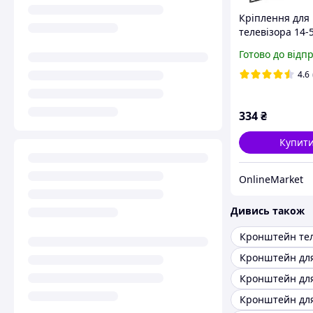
Кріплення для
телевізора 14-5
50 кг, HDL-117-
Готово до відп
Чорний / Наст
поворотний
4.6
кронштейн дл
телевізора
334
₴
Купит
OnlineMarket
Дивись також