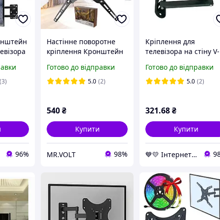
онштейн
Настінне поворотне
Кріплення для
евізора
кріплення Кронштейн
телевізора на стіну V-
5 HDL-
на стіну для TV
STAR 14"-27" DF03",
равки
Готово до відправки
Готово до відправки
льне
телевізора від 14 до 55
кронштейн для
мач з
дюймів до 35 кг. HDL-
монітора | настенно
(3)
5.0
(2)
5.0
(2)
кута для
117B-2
крепление для
телевизора
540
₴
321
.68
₴
и
Купити
Купити
96%
98%
9
MR.VOLT
💙💛 Інтернет-магазин Non-Stop 🎁% 🚚 ⤵