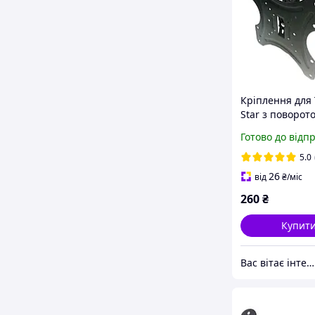
Кріплення для 
Star з поворот
302W
Готово до відп
5.0
26
від
₴
/міс
260
₴
Купит
Вас вітає інтернет магазин SvetOn!