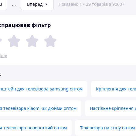
3
...
Вперед
Показано 1 - 29 товарів з 9000+
 спрацював фільтр
ніше
ж
нштейн для телевізора samsung оптом
Кріплення для теле
 телевізора xiaomi 32 дюйми оптом
Настільне кріплення 
я телевізора поворотний оптом
Телевізора на стіну оптом