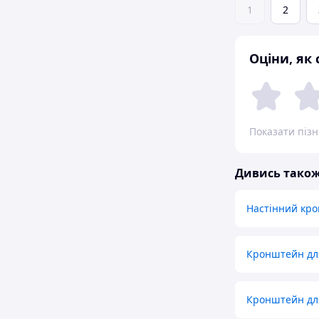
1
2
Оціни, як
Показати піз
Дивись тако
Настінний кро
Кронштейн для
Кронштейн дл