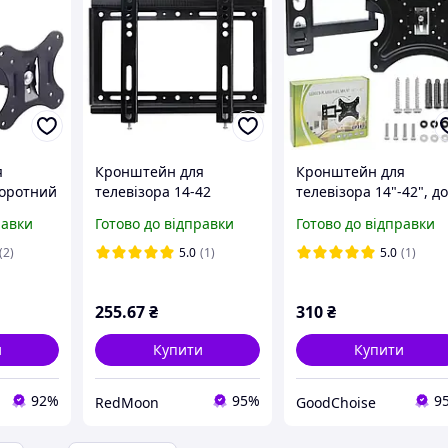
я
Кронштейн для
Кронштейн для
воротний
телевізора 14-42
телевізора 14"-42", д
ну 32",
дюйма / Настінне
35 кг, CP302 / Настінн
равки
Готово до відправки
Готово до відправки
воротне
кріплення для
кріплення для
телевізора і монітора
телевізора /
(2)
5.0
(1)
5.0
(1)
ТОР
Поворотний
кронштейн
255
.67
₴
310
₴
и
Купити
Купити
92%
95%
9
RedMoon
GoodChoise