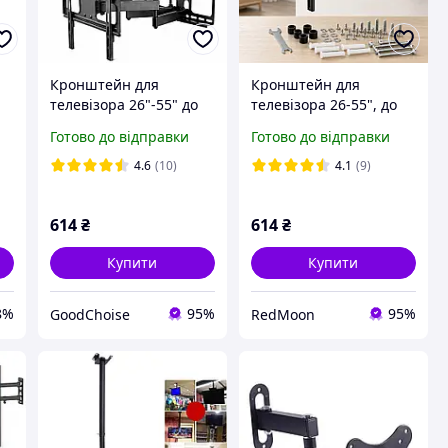
Кронштейн для
Кронштейн для
телевізора 26"-55" до
телевізора 26-55", до
50 кг, PT002 /
50кг, PT002 / Кріплення
Готово до відправки
Готово до відправки
Поворотне кріплення
для телевізора з
е
на стіну для ТВ
поворотом, нахилом та
4.6
(10)
4.1
(9)
виносом
614
₴
614
₴
Купити
Купити
8%
95%
95%
GoodChoise
RedMoon