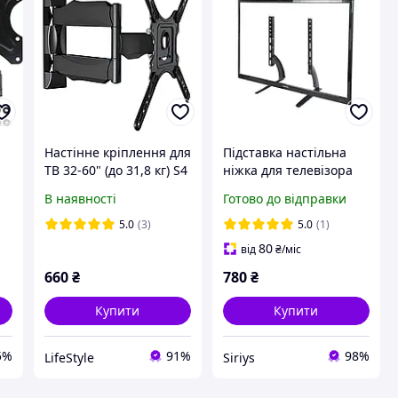
Настінне кріплення для
Підставка настільна
о
ТВ 32-60" (до 31,8 кг) S4
ніжка для телевізора
е
/ Кронштейн для
Кронштейн на стіл v-
В наявності
Готово до відправки
телевізора / Кріплення
star d701 14-42 для ТБ
для телевізора на стіну
монітора
5.0
(3)
5.0
(1)
80
від
₴
/міс
660
₴
780
₴
Купити
Купити
5%
91%
98%
LifeStyle
Siriys