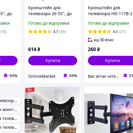
Кронштейн для
Кронштейн для
5", до
телевізора 26-55", до
телевізора HD-117B-2
B-2,
50кг, PT002, Чорний /
діагональ 14-55 дюйм
равки
Готово до відправки
Готово до відправки
інний
Поворотний
кронштейн для тв /
(10)
4.7
(35)
4.5
(21)
я
Кріплення для
30
від
₴
/міс
телевізора
614
₴
260
₴
и
Купити
Купити
94%
94%
9
OnlineMarket
Вас вітає інтернет магазин SvetOn!
Кронштейн телевізора оптом
Кронштейн для монітора оптом
Кронштейн для телевізора 32 дюйми оптом
Кронштейн для телевізора 50 оптом