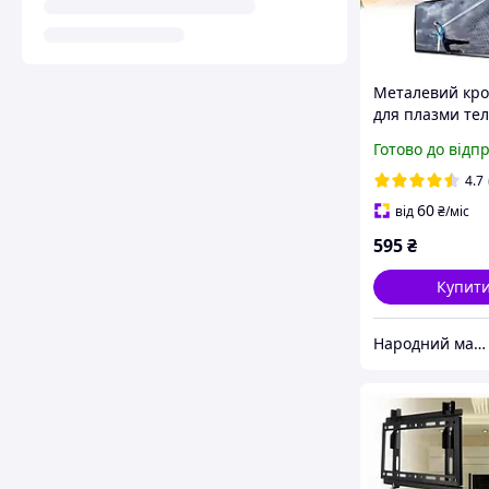
Металевий кр
для плазми тел
на стіну 14 - 5
Готово до відп
117-B-2, Консо
кріплення три
4.7
регулюванням 
60
від
₴
/міс
тв
595
₴
Купит
Народний магазин