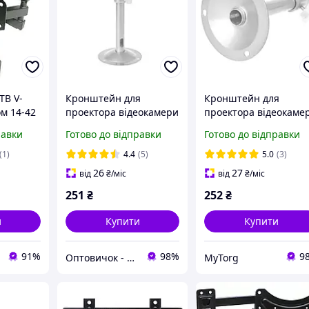
ТВ V-
Кронштейн для
Кронштейн для
ом 14-42
проектора відеокамери
проектора відеокаме
металевий на стелю на
металевий на стелю 
равки
Готово до відправки
Готово до відправки
стіну Хіт продажу!
стіну
(1)
4.4
(5)
5.0
(3)
26
27
від
₴
/міс
від
₴
/міс
251
₴
252
₴
и
Купити
Купити
91%
98%
9
Оптовичок - Одеса
MyTorg