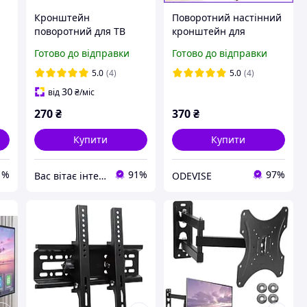
Кронштейн
Поворотний настінний
поворотний для ТВ
кронштейн для
ів
14"-42" HDL-117B до 35
телевізора HDL-117B,
Готово до відправки
Готово до відправки
кг
Металеве кріплення
кронштейн для
5.0
(4)
5.0
(4)
телевізора 55 д.
30
від
₴
/міс
270
₴
370
₴
Купити
Купити
1%
91%
97%
Вас вітає інтернет магазин SvetOn!
ODEVISE