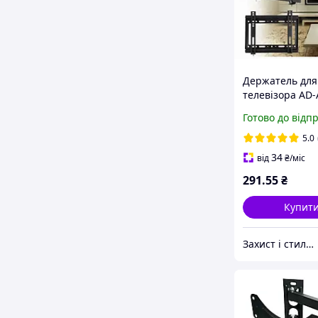
Держатель для
телевізора AD
кріплення на с
Готово до відп
ТВ до 42 дюймі
рівнем і регу
5.0
кута нахилу
34
від
₴
/міс
291
.55
₴
Купит
Захист і стиль — в одному магазині