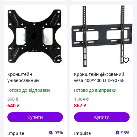
Кронштейн
Кронштейн фіксований
універсальний
vesa 400*400 LCD-907SF
Electriclight КБ-812-Black
KR-1006 impulse
Готово до відправки
Готово до відправки
impulse
800
₴
1 084
₴
640
₴
867
₴
Купити
Купити
93%
93%
Impulse
Impulse