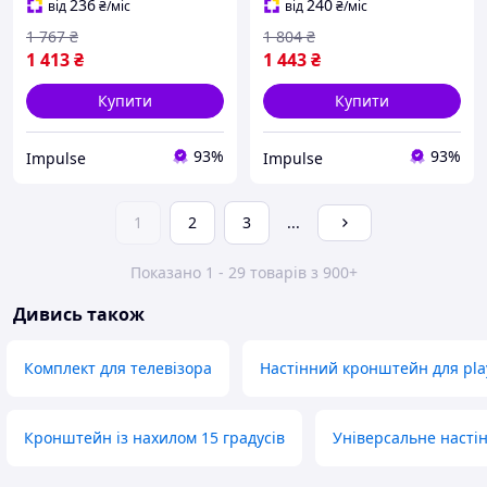
чорний impulse
білий impulse
236
240
від
₴
/міс
від
₴
/міс
1 767
₴
1 804
₴
1 413
₴
1 443
₴
Купити
Купити
93%
93%
Impulse
Impulse
1
2
3
...
Показано 1 - 29 товарів з 900+
Дивись також
Комплект для телевізора
Настінний кронштейн для play
Кронштейн із нахилом 15 градусів
Універсальне настін