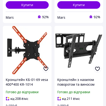
Купити
Купити
92%
92%
Mars
Mars
Кронштейн КБ-01-69 vesa
Кронштейн з нахилом
400*400 KR-1014
поворотом та виносом
Electriclight КБ-319-Black
Готово до відправки
Готово до відправки
чорний
208
211
від
₴
/міс
від
₴
/міс
1 259
₴
1 380
₴