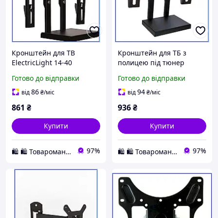
Кронштейн для ТВ
Кронштейн для ТБ з
ElectricLight 14-40
полицею під тюнер
сталевий похилий
ElectricLight 23-40 дюймів
Готово до відправки
Готово до відправки
посилений з полицею під
похилий сталевий
тюнер Vesa 200х200
посилений комплект
86
94
від
₴
/міс
від
₴
/міс
чорний
чорн
861
₴
936
₴
Купити
Купити
97%
97%
🛍️ 🛍️ Товароманія 🛍️ 🛍️
🛍️ 🛍️ Товароманія 🛍️ 🛍️