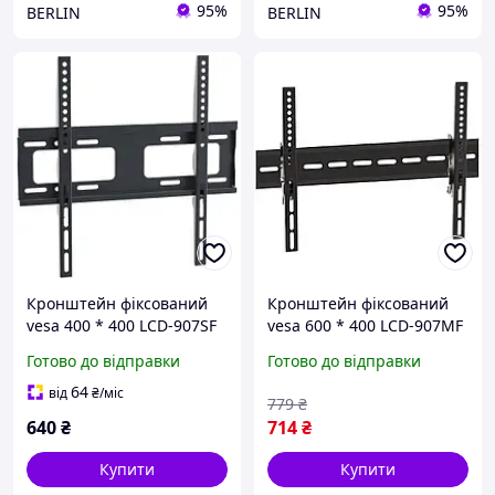
95%
95%
BERLIN
BERLIN
Кронштейн фіксований
Кронштейн фіксований
vesa 400 * 400 LCD-907SF
vesa 600 * 400 LCD-907MF
KR-1006
KR-1008
Готово до відправки
Готово до відправки
64
від
₴
/міс
779
₴
640
₴
714
₴
Купити
Купити