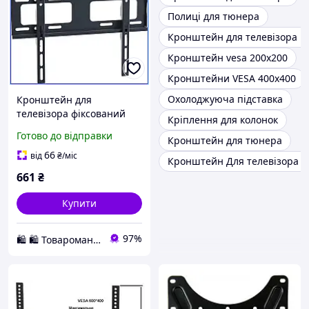
Полиці для тюнера
Кронштейн для телевізора 
Кронштейн vesa 200x200
Кронштейни VESA 400x400
Охолоджуюча підставка
Кронштейн для
телевізора фіксований
Кріплення для колонок
сталевий настінний Vesa
Готово до відправки
Кронштейн для тюнера
400х400 посилений до
40кг LCD-907SF KR-1006
66
від
₴
/міс
Кронштейн Для телевізора н
661
₴
Купити
97%
🛍️ 🛍️ Товароманія 🛍️ 🛍️