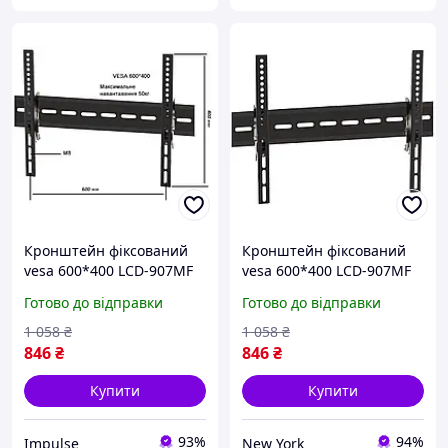
Кронштейн фіксований
Кронштейн фіксований
vesa 600*400 LCD-907MF
vesa 600*400 LCD-907MF
KR-1008 impulse
KR-1008 newyork
Готово до відправки
Готово до відправки
1 058
₴
1 058
₴
846
₴
846
₴
Купити
Купити
93%
94%
Impulse
New York