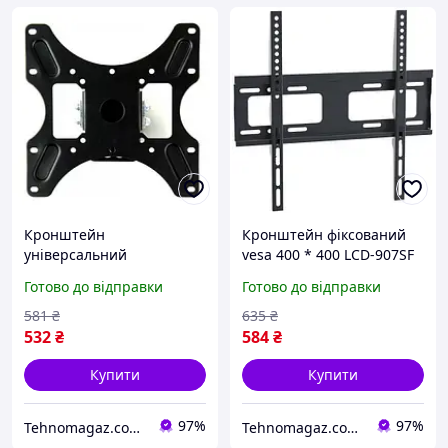
Кронштейн
Кронштейн фіксований
універсальний
vesa 400 * 400 LCD-907SF
Electriclight КБ-812-Black
KR-1006
Готово до відправки
Готово до відправки
581
₴
635
₴
532
₴
584
₴
Купити
Купити
97%
97%
Tehnomagaz.com.ua - це передовий інтернет-магазин, спеціалізуючийся на продажу техніки
Tehnomagaz.com.ua - це передовий інтернет-магазин, спеціалізуючийся на продажу техніки