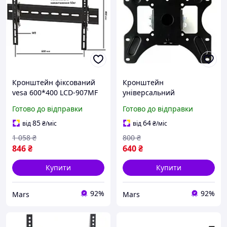
Кронштейн фіксований
Кронштейн
vesa 600*400 LCD-907MF
універсальний
KR-1008 mars
Electriclight КБ-812-Black
Готово до відправки
Готово до відправки
mars
85
64
від
₴
/міс
від
₴
/міс
1 058
₴
800
₴
846
₴
640
₴
Купити
Купити
92%
92%
Mars
Mars