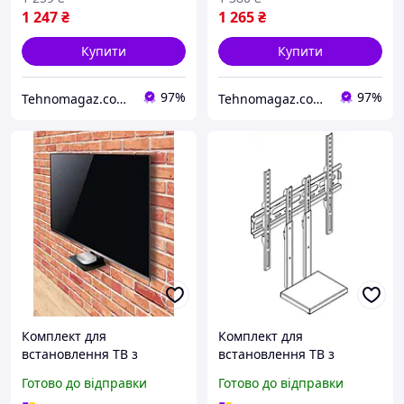
1 247
₴
1 265
₴
Купити
Купити
97%
97%
Tehnomagaz.com.ua - це передовий інтернет-магазин, спеціалізуючийся на продажу техніки
Tehnomagaz.com.ua - це передовий інтернет-магазин, спеціалізуючийся на продажу техніки
Комплект для
Комплект для
встановлення ТВ з
встановлення ТВ з
полицею для тюнера
полицею для тюнера
Готово до відправки
Готово до відправки
ElectricLight 13bSF-Black
ElectricLight 13w905-White