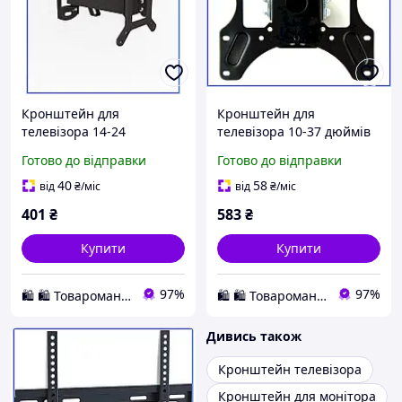
Кронштейн для
Кронштейн для
телевізора 14-24
телевізора 10-37 дюймів
поворотний сталевий
сталевий сталевий
Готово до відправки
Готово до відправки
похилий Electriclight LED-
Electriclight КБ-805
813-2 посилений чорний
поворотний посилений
40
58
від
₴
/міс
від
₴
/міс
VESA
до 15кг
401
₴
583
₴
Купити
Купити
97%
97%
🛍️ 🛍️ Товароманія 🛍️ 🛍️
🛍️ 🛍️ Товароманія 🛍️ 🛍️
Дивись також
Кронштейн телевізора
Кронштейн для монітора