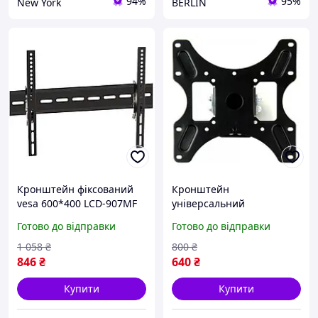
94%
95%
New York
BERLIN
Кронштейн фіксований
Кронштейн
vesa 600*400 LCD-907MF
універсальний
KR-1008 berlin
Electriclight КБ-812-Black
Готово до відправки
Готово до відправки
berlin
1 058
₴
800
₴
846
₴
640
₴
Купити
Купити