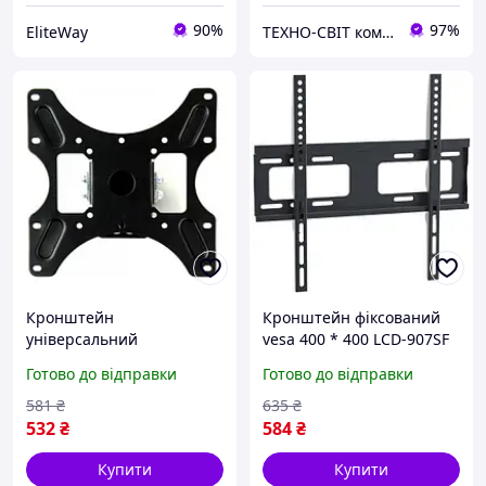
90%
97%
EliteWay
ТЕХНО-СВІТ компьютерна техніка, мобільні аксесуари, електронна техніка та багато іншого.
Кронштейн
Кронштейн фіксований
універсальний
vesa 400 * 400 LCD-907SF
Electriclight КБ-812-Black
KR-1006
Готово до відправки
Готово до відправки
581
₴
635
₴
532
₴
584
₴
Купити
Купити