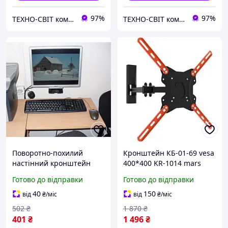
97%
97%
ТЕХНО-СВІТ компьютерна техніка, мобільні аксесуари, електронна техніка та багато іншого.
ТЕХНО-СВІТ компьютерна техніка, мобільні аксесуари, електронна техніка та багато іншого.
Поворотно-похилий
Кронштейн КБ-01-69 vesa
настінний кронштейн
400*400 KR-1014 mars
Electriclight КБ-811-Black
Готово до відправки
Готово до відправки
14-24 дюймів mars
40
150
від
₴
/міс
від
₴
/міс
502
₴
1 870
₴
401
₴
1 496
₴