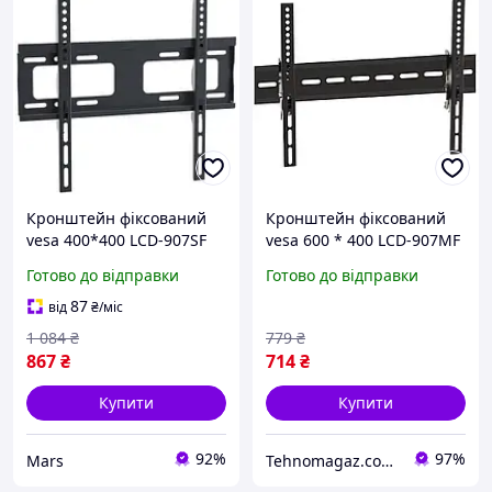
Кронштейн фіксований
Кронштейн фіксований
vesa 400*400 LCD-907SF
vesa 600 * 400 LCD-907MF
KR-1006 mars
KR-1008
Готово до відправки
Готово до відправки
87
від
₴
/міс
1 084
₴
779
₴
867
₴
714
₴
Купити
Купити
92%
97%
Mars
Tehnomagaz.com.ua - це передовий інтернет-магазин, спеціалізуючийся на продажу техніки