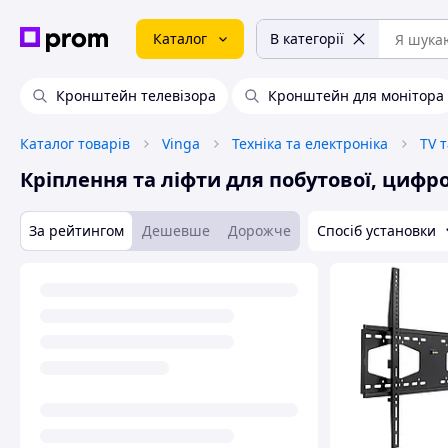
Каталог
В категорії
Кронштейн телевізора
Кронштейн для монітора
Каталог товарів
Vinga
Техніка та електроніка
TV т
Кріплення та ліфти для побутової, цифро
За рейтингом
Дешевше
Дорожче
Спосіб установки