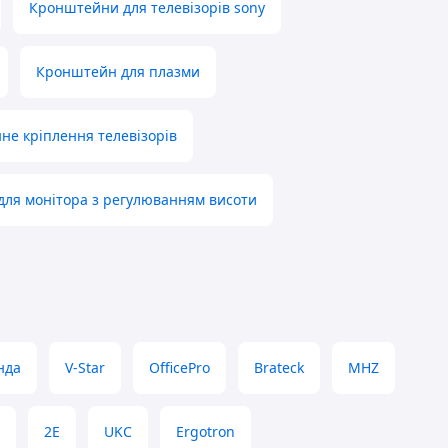
Кронштейни для телевізорів sony
Кронштейн для плазми
нне кріплення телевізорів
ля монітора з регулюванням висоти
нда
V-Star
OfficePro
Brateck
MHZ
2E
UKC
Ergotron