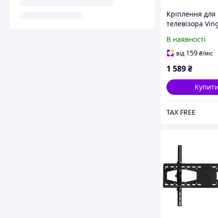
Кріплення для
телевізора Vin
8651
В наявності
159
від
₴
/міс
1 589
₴
Купит
TAX FREE