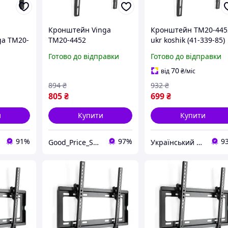
Кронштейн Vinga
Кронштейн TM20-445
ga TM20-
TM20-4452
ukr koshik (41-339-85)
Готово до відправки
Готово до відправки
70
від
₴
/міс
894
₴
932
₴
805
₴
699
₴
и
Купити
Купити
91%
97%
9
Good_Price_Shop
Український Кошик