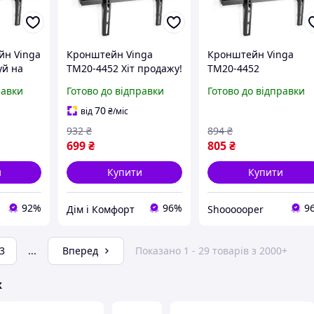
йн Vinga
Кронштейн Vinga
Кронштейн Vinga
уй на
TM20-4452 Хіт продажу!
TM20-4452
равки
Готово до відправки
Готово до відправки
70
від
₴
/міс
932
₴
894
₴
699
₴
805
₴
и
Купити
Купити
92%
96%
9
Дім і Комфорт
Shoooooper
3
...
Вперед
Показано 1 - 29 товарів з 2000+
ж