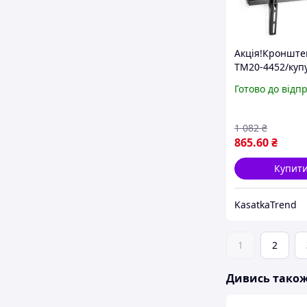
Акція!Кронште
TM20-4452/куп
KasaTochka
Готово до відп
1 082
₴
865
.60
₴
Купит
KasatkaTrend
1
2
Дивись тако