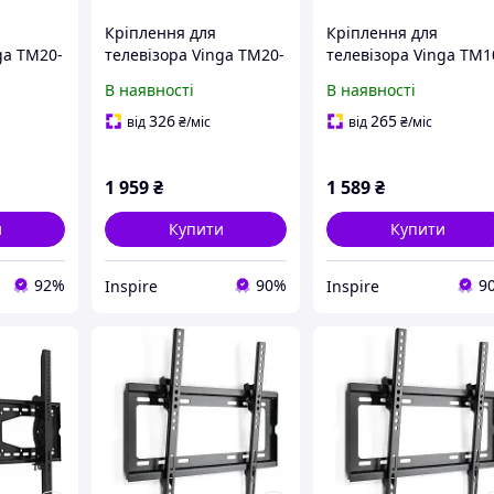
Кріплення для
Кріплення для
ga TM20-
телевізора Vinga TM20-
телевізора Vinga TM1
8651
8651
В наявності
В наявності
326
265
від
₴
/міс
від
₴
/міс
1 959
₴
1 589
₴
и
Купити
Купити
92%
90%
9
Inspire
Inspire