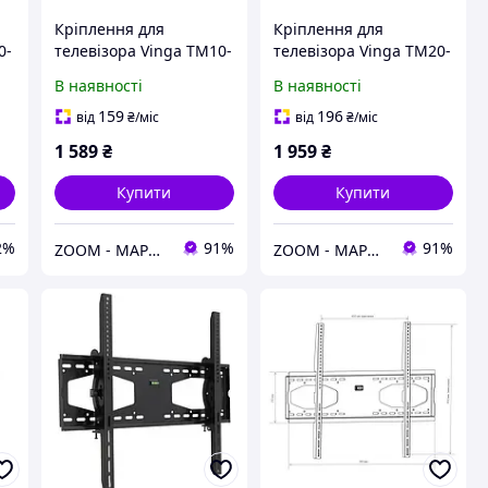
Кріплення для
Кріплення для
0-
телевізора Vinga TM10-
телевізора Vinga TM20-
8651
8651
В наявності
В наявності
159
196
від
₴
/міс
від
₴
/міс
1 589
₴
1 959
₴
Купити
Купити
2%
91%
91%
ZOOM - МАРКЕТ ЦИФРОВОЇ ТЕХНІКИ
ZOOM - МАРКЕТ ЦИФРОВОЇ ТЕХНІКИ