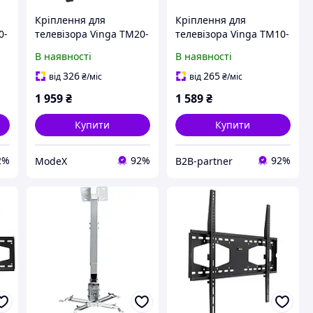
Кріплення для
Кріплення для
0-
телевізора Vinga TM20-
телевізора Vinga TM10-
8651
8651
В наявності
В наявності
326
265
від
₴
/міс
від
₴
/міс
1 959
₴
1 589
₴
Купити
Купити
2%
92%
92%
ModeX
B2B-partner