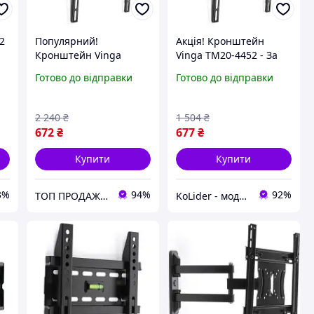
2
Популярний!
Акція! Кронштейн
Кронштейн Vinga
Vinga TM20-4452 - За
TM20-4452 - Краща
кращою ціною!
Готово до відправки
Готово до відправки
якість тільки на
Nukleon.com.ua
2 240
₴
1 504
₴
672
₴
677
₴
Купити
Купити
3%
94%
92%
ТОП ПРОДАЖ | Інтернет-супермаркет «NUKLEON»
KoLider - модний магазин