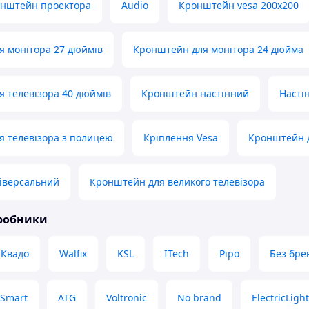
онштейн проектора
Audio
Кронштейн vesa 200x200
 монітора 27 дюймів
Кронштейн для монітора 24 дюйма
 телевізора 40 дюймів
Кронштейн настінний
Насті
 телевізора з полицею
Кріплення Vesa
Кронштейн д
іверсальний
Кронштейн для великого телевізора
иробники
Квадо
Walfix
KSL
ITech
Pipo
Без бре
iSmart
ATG
Voltronic
No brand
ElectricLight