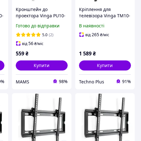
Кронштейн до
Кріплення для
0-
проектора Vinga PU10-
телевізора Vinga TM10-
4165W (d551746)
8651
Готово до відправки
В наявності
265
5.0
(2)
від
₴
/міс
56
від
₴
/міс
559
₴
1 589
₴
Купити
Купити
0%
98%
91%
MAMS
Techno Plus