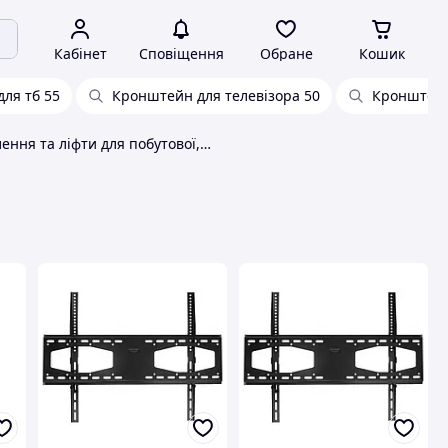
Кабінет
Сповіщення
Обране
Кошик
ля тб 55
Кронштейн для телевізора 50
Кронштейн
Кріплення та ліфти для побутової, цифрової техніки Vinga