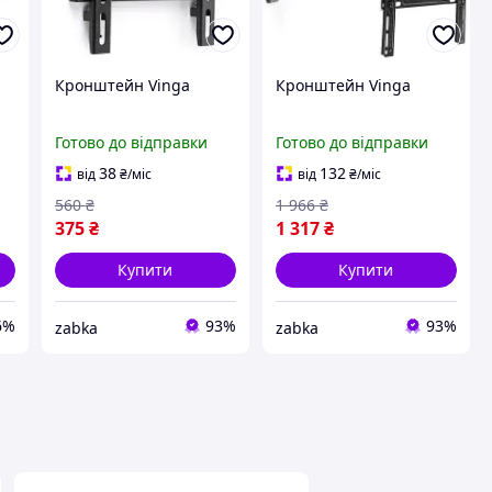
Кронштейн Vinga
Кронштейн Vinga
Готово до відправки
Готово до відправки
38
132
від
₴
/міс
від
₴
/міс
560
₴
1 966
₴
375
₴
1 317
₴
Купити
Купити
6%
93%
93%
zabka
zabka