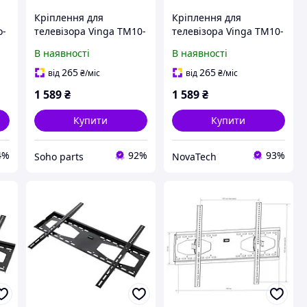
Кріплення для
Кріплення для
о-
телевізора Vinga TM10-
телевізора Vinga TM10-
8651
8651
В наявності
В наявності
265
265
від
₴
/міс
від
₴
/міс
1 589
₴
1 589
₴
Купити
Купити
4%
92%
93%
Soho parts
NovaTech