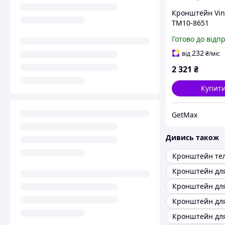
Кронштейн Vi
TM10-8651
Готово до відп
232
від
₴
/міс
2 321
₴
Купит
GetMax
Дивись також
Кронштейн тел
Кронштейн для