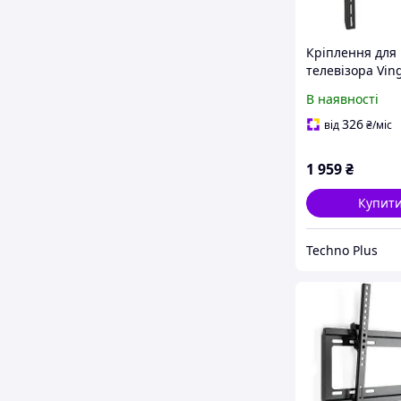
Кріплення для
телевізора Vin
8651
В наявності
326
від
₴
/міс
1 959
₴
Купит
Techno Plus