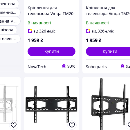
оектора
Кріплення для
Кріплення для
Поворотне кріплення для телевізора телевізорів
телевізора Vinga TM20-
телевізора Vinga TM2
8651
8651
Настінне кріплення монітора
В наявності
В наявності
евізора
326
326
від
₴
/міс
від
₴
/міс
Кріплення для телевізора на стіну
1 959
₴
1 959
₴
Купити
Купити
93%
9
NovaTech
Soho parts