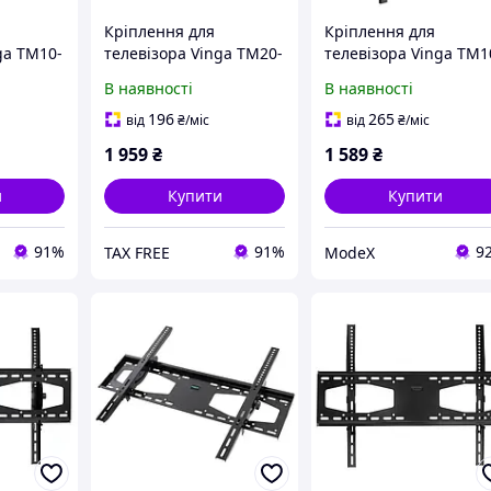
Кріплення для
Кріплення для
ga TM10-
телевізора Vinga TM20-
телевізора Vinga TM1
8651
8651
В наявності
В наявності
196
265
від
₴
/міс
від
₴
/міс
1 959
₴
1 589
₴
и
Купити
Купити
91%
91%
9
TAX FREE
ModeX