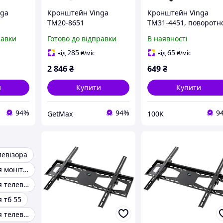
nga
Кронштейн Vinga
Кронштейн Vinga
TM20-8651
TM31-4451, поворотн
похилий, для
равки
Готово до відправки
В наявності
телевізорів 23" - 55",
максимальне
285
65
від
₴
/міс
від
₴
/міс
навантаження 25 кг
2 846
₴
649
₴
и
Купити
Купити
94%
94%
9
GetMax
100K
евізора
Кронштейн для монітора
Кронштейн для телевізора 32 дюйми
 тб 55
Кронштейн для телевізора 50