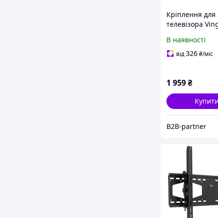
Кріплення для
телевізора Vin
8651
В наявності
326
від
₴
/міс
1 959
₴
Купит
B2B-partner