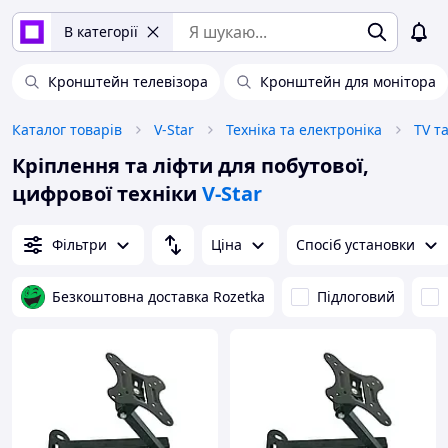
В категорії
Кронштейн телевізора
Кронштейн для монітора
Каталог товарів
V-Star
Техніка та електроніка
TV т
Кріплення та ліфти для побутової,
цифрової техніки
V-Star
Фільтри
Ціна
Спосіб установки
Безкоштовна доставка Rozetka
Підлоговий