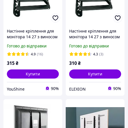
Настінне кріплення для
Настінне кріплення для
монітора 14 27 з виносом
монітора 14 27 з виносом
вперед, DF03 X100
вперед, DF03 X100
Готово до відправки
Готово до відправки
Кронштейн для ТВ/
Кронштейн для ТВ/
Поворотне кріплення для
Поворотне кріплення для
4.9
(16)
4.3
(3)
YU227
EL0227
315
₴
310
₴
Купити
Купити
90%
90%
YouShine
ELEXION