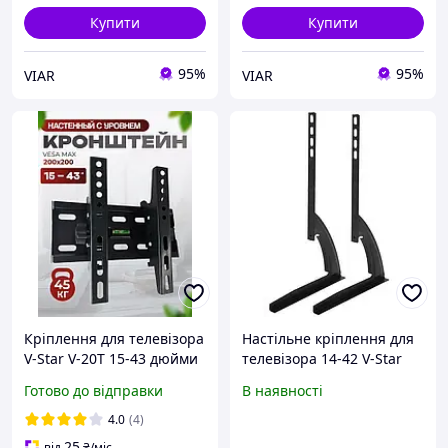
Купити
Купити
95%
95%
VIAR
VIAR
Кріплення для телевізора
Настільне кріплення для
V-Star V-20T 15-43 дюйми
телевізора 14-42 V-Star
7484
D701 8010
Готово до відправки
В наявності
4.0
(4)
25
від
₴
/міс