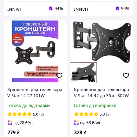
94%
94%
INNVIT
INNVIT
Кріплення для телевізора
Кріплення для телевізора
V-Star 14-27 101W
V-Star 14-42 до 35 кг 302W
кронштейн на стіну для
кронштейн на стіну для
Готово до відправки
Готово до відправки
ТВ 4771
ТВ, з нахилом і поворотом
5.0
(2)
5.0
(2)
28
33
від
₴
/міс
від
₴
/міс
279
₴
328
₴