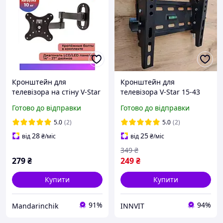
Кронштейн для
Кронштейн для
телевізора на стіну V-Star
телевізора V-Star 15-43
14-27, кріплення для ТВ і
CH 20T, кріплення для
Готово до відправки
Готово до відправки
монітора 101W 4771
телевізора
5.0
(2)
5.0
(2)
28
25
від
₴
/міс
від
₴
/міс
349
₴
279
₴
249
₴
Купити
Купити
91%
94%
Mandarinchik
INNVIT