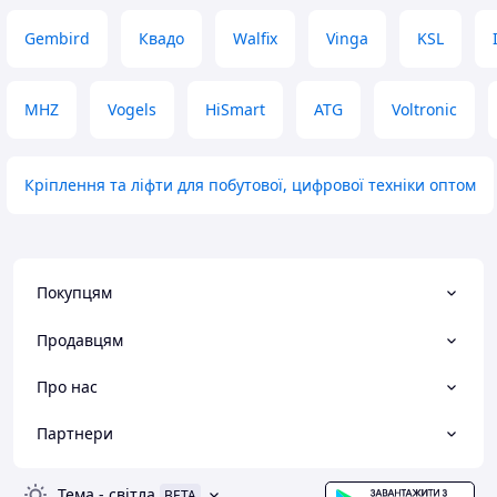
Gembird
Квадо
Walfix
Vinga
KSL
MHZ
Vogels
HiSmart
ATG
Voltronic
Кріплення та ліфти для побутової, цифрової техніки оптом
Покупцям
Продавцям
Про нас
Партнери
Тема
-
світла
BETA