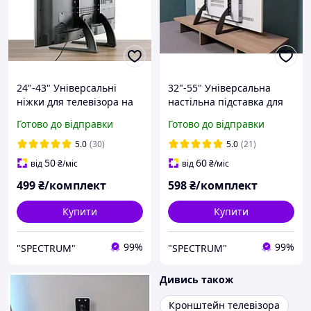
24"-43" Універсальні
32"-55" Універсальна
ніжки для телевізора на
настільна підставка для
стіл Настільний
телевізора V-Star EL-D702
Готово до відправки
Готово до відправки
кронштейн для
Кронштейн кріплення
телевізора Настільне
для телевізора на стіл
5.0
(30)
5.0
(21)
кріплення для тв D-701
50
60
від
₴
/міс
від
₴
/міс
499
₴/комплект
598
₴/комплект
Купити
Купити
99%
99%
"SPECTRUM"
"SPECTRUM"
Дивись також
Кронштейн телевізора