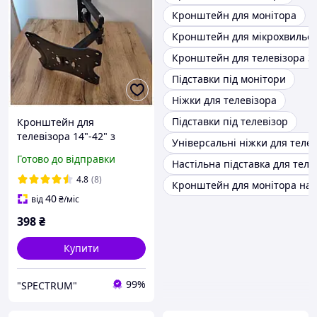
Кронштейн для монітора
Кронштейн для мікрохвильов
Кронштейн для телевізора 3
Підставки під монітори
Ніжки для телевізора
Підставки під телевізор
Кронштейн для
телевізора 14"-42" з
Універсальні ніжки для теле
поворотом Кронштейн
Готово до відправки
Настільна підставка для теле
кріплення для телевізора
на стіну поворотний
4.8
(8)
Кронштейн для монітора на с
Кронштейн vesa
40
від
₴
/міс
телевізора
398
₴
Купити
99%
"SPECTRUM"