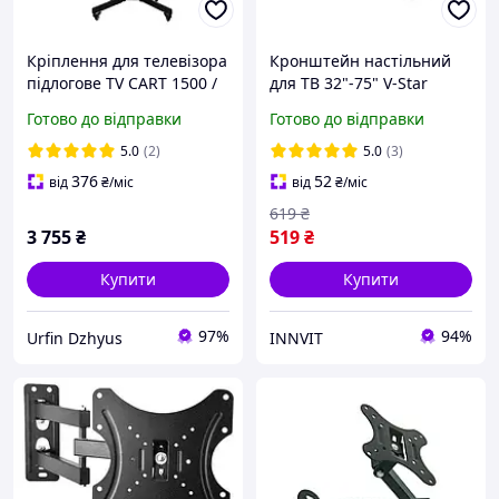
Кріплення для телевізора
Кронштейн настільний
підлогове TV CART 1500 /
для ТВ 32"-75" V-Star
8005 32-70 / Мобільна
D702, ніжки для
Готово до відправки
Готово до відправки
стійка тримач кронштейн
телевізора
для ТВ
5.0
(2)
5.0
(3)
376
52
від
₴
/міс
від
₴
/міс
619
₴
3 755
₴
519
₴
Купити
Купити
97%
94%
Urfin Dzhyus
INNVIT