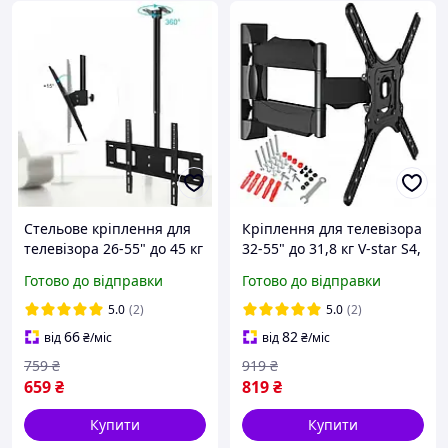
Стельове кріплення для
Кріплення для телевізора
телевізора 26-55" до 45 кг
32-55" до 31,8 кг V-star S4,
D807, кронштейн для ТВ і
поворотний кронштейн
Готово до відправки
Готово до відправки
монітора на стелю
для ТВ і монітора
5.0
(2)
5.0
(2)
66
82
від
₴
/міс
від
₴
/міс
759
₴
919
₴
659
₴
819
₴
Купити
Купити