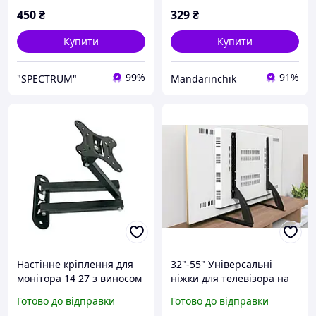
450
₴
329
₴
Купити
Купити
99%
91%
"SPECTRUM"
Mandarinchik
Настінне кріплення для
32"-55" Універсальні
монітора 14 27 з виносом
ніжки для телевізора на
вперед, DF03 X100
стіл Настільний
Готово до відправки
Готово до відправки
Кронштейн для ТВ/
кронштейн для