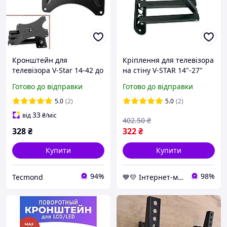
Кронштейн для
Кріплення для телевізора
телевізора V-Star 14-42 до
на стіну V-STAR 14"-27"
35 кг 302W кронштейн на
DF03", кронштейн для
Готово до відправки
Готово до відправки
стіну з поворотом та
монітора | настенное
нахилом, кріплення для
крепление для
5.0
(2)
5.0
(2)
ТБ
телевизора
33
від
₴
/міс
402
.50
₴
328
₴
322
₴
Купити
Купити
94%
98%
Tecmond
💙💛 Інтернет-магазин Non-Stop 🎁% 🚚 ⤵