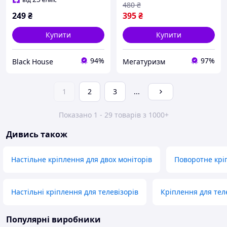
480
₴
249
₴
395
₴
Купити
Купити
94%
97%
Black House
Мегатуризм
1
2
3
...
Показано 1 - 29 товарів з 1000+
Дивись також
Настільне кріплення для двох моніторів
Поворотне кріп
Настільні кріплення для телевізорів
Кріплення для тел
Популярні виробники