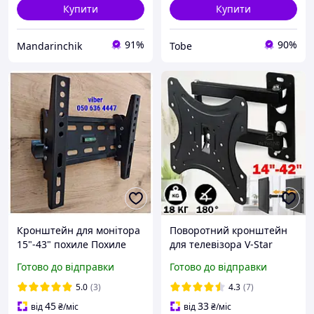
Купити
Купити
91%
90%
Mandarinchik
Tobe
Кронштейн для монітора
Поворотний кронштейн
15"-43" похиле Похиле
для телевізора V-Star
кріплення для монітора
302W 14-42 до 35 кг,
Готово до відправки
Готово до відправки
Настінне кріплення
кріплення для ТВ і
монітора Кронштейн для
монітора з нахилом 4740
5.0
(3)
4.3
(7)
монітора 43 дюйми
45
33
від
₴
/міс
від
₴
/міс