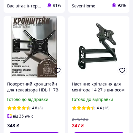
91%
92%
Вас вітає інтернет магазин SvetOn!
SevenHome
Поворотний кронштейн
Настінне кріплення для
для телевізора HDL-117B-
монітора 14 27 з виносом
2 14-55 до 50 кг,
вперед, DF03 X100
Готово до відправки
Готово до відправки
кріплення для ТВ і
Кронштейн для ТВ/
монітора на стіну з
Поворотне кріплення для
4.8
(8)
4.4
(16)
нахилом
Лучшая цена
35
від
₴
/міс
274
.40
₴
348
₴
247
₴