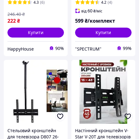
Поворотне кріплення для
телевізора Кріплення для
4.3
(6)
4.2
(4)
HP227
тв D-702
60
від
₴
/міс
246
.40
₴
222
₴
599
₴/комплект
Купити
Купити
90%
99%
HappyHouse
"SPECTRUM"
Стельовий кронштейн
Настінний кронштейн V-
для телевізора D807 26-
Star V-20T для телевізорів