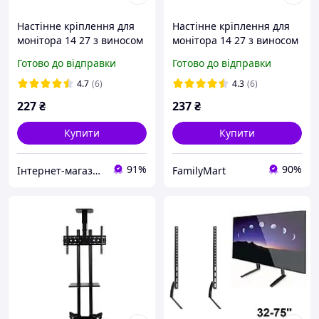
Настінне кріплення для
Настінне кріплення для
монітора 14 27 з виносом
монітора 14 27 з виносом
вперед, DF03 X100
вперед, DF03 X100
Готово до відправки
Готово до відправки
Кронштейн для ТВ/
Кронштейн для ТВ/
Поворотне кріплення для
Поворотне кріплення для
4.7
(6)
4.3
(6)
OM227
FM227
227
₴
237
₴
Купити
Купити
91%
90%
Інтернет-магазин товарів для дому "ОптМісто"
FamilyMart