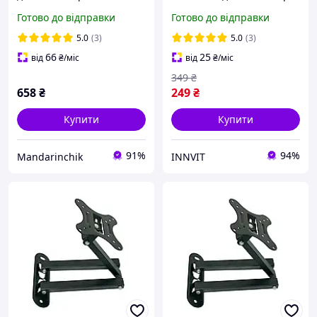
55" до 45 кг, кріплення
з діагоналлю 15-43
Готово до відправки
Готово до відправки
для ТВ і монітора на
дюйми 7484
стелю з нахилом
5.0
(3)
5.0
(3)
66
25
від
₴
/міс
від
₴
/міс
349
₴
658
₴
249
₴
Купити
Купити
91%
94%
Mandarinchik
INNVIT