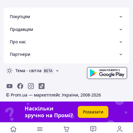
Покупцям
Продавцям
Про нас
Партнери
Тема
-
світла
BETA
© Prom.ua — маркетплейс України, 2008-2026
Наскільки
Розказати
зручно на Промі?