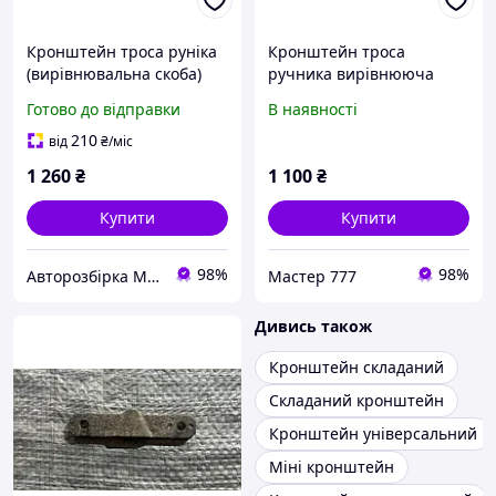
Кронштейн троса руніка
Кронштейн троса
(вирівнювальна скоба)
ручника вирівнююча
Новий VOLKSWAGEN
скоба 701711481
Готово до відправки
В наявності
TRANSPORTER T5 03-09
Volkswagen Transporter T4
(ФОЛЬКСВАГЕН
1990-2003
210
від
₴
/міс
ТРАНСПОРТЕР Т5)
1 260
₴
1 100
₴
(7H0711481A)
Купити
Купити
98%
98%
Авторозбірка Мікроавтобусів
Мастер 777
Дивись також
Кронштейн складаний
Складаний кронштейн
Кронштейн універсальний
Міні кронштейн