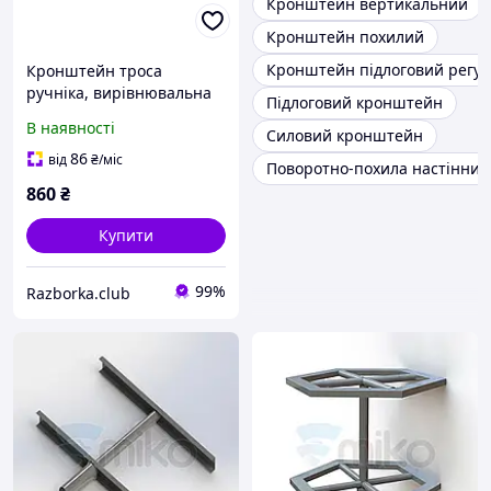
Кронштейн вертикальний
Кронштейн похилий
Кронштейн підлоговий регу
Кронштейн троса
ручніка, вирівнювальна
Підлоговий кронштейн
скоба 1990-2003
В наявності
Силовий кронштейн
701711481 VAG Т4
Фольксваген Транспортер
86
від
₴
/міс
Поворотно-похила настінни
Т4
860
₴
Купити
99%
Razborka.club