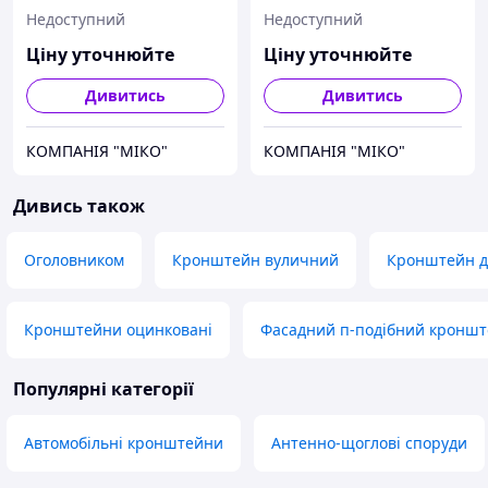
Недоступний
Недоступний
Ціну уточнюйте
Ціну уточнюйте
Дивитись
Дивитись
КОМПАНІЯ "МІКО"
КОМПАНІЯ "МІКО"
Дивись також
Оголовником
Кронштейн вуличний
Кронштейн дл
Кронштейни оцинковані
Фасадний п-подібний кронш
Популярні категорії
Автомобільні кронштейни
Антенно-щоглові споруди