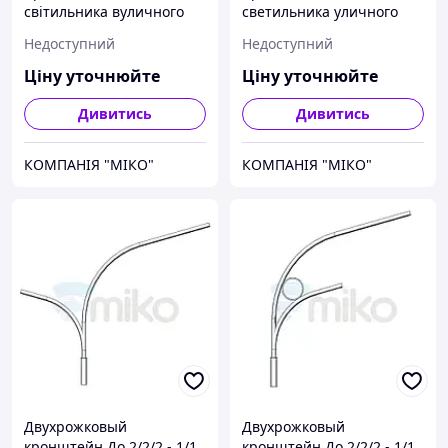
світильника вуличного
светильника уличного
освітлення К1БЛ.Г120.0,6
освещения или фасада
Недоступний
Недоступний
К1П.Г120.0,4
Ціну уточнюйте
Ціну уточнюйте
Дивитись
Дивитись
КОМПАНІЯ "МІКО"
КОМПАНІЯ "МІКО"
Двухрожковый
Двухрожковый
кронштейн До 2/2/2 - 1/1
кронштейн До 2/2/2 - 1/1