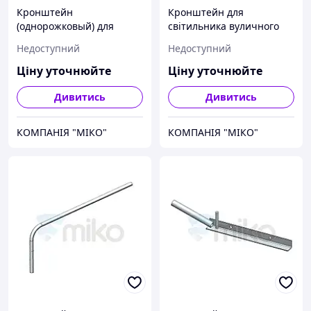
Кронштейн
Кронштейн для
(однорожковый) для
світильника вуличного
світильника вуличного
освітлення на опору або
Недоступний
Недоступний
освітлення О1СС1Г120
фасад К1П.Г120.0,35
Ціну уточнюйте
Ціну уточнюйте
Дивитись
Дивитись
КОМПАНІЯ "МІКО"
КОМПАНІЯ "МІКО"