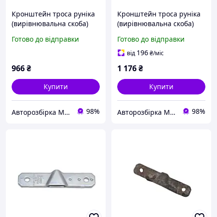
Кронштейн троса руніка
Кронштейн троса руніка
(вирівнювальна скоба)
(вирівнювальна скоба)
VOLKSWAGEN
Новий VOLKSWAGEN
Готово до відправки
Готово до відправки
TRANSPORTER T4 90-03
TRANSPORTER T4 90-03
(ФОЛЬКСВАГЕН
(ФОЛЬКСВАГЕН
196
від
₴
/міс
ТРАНСПОРТЕР Т4)
ТРАНСПОРТЕР Т4)
966
₴
1 176
₴
(701711481)
(7H0711481A,
Купити
Купити
98%
98%
Авторозбірка Мікроавтобусів
Авторозбірка Мікроавтобусів