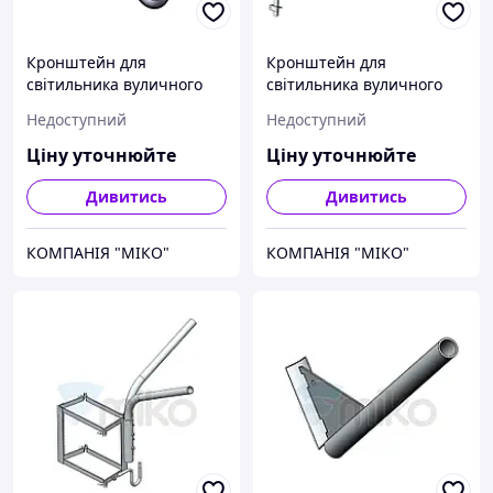
Кронштейн для
Кронштейн для
світильника вуличного
світильника вуличного
освітлення
освітлення на опору або
Недоступний
Недоступний
КВ1С.Г120.0,35.02
на фасад К2У.Г120.2,0х1,9
Ціну уточнюйте
Ціну уточнюйте
Дивитись
Дивитись
КОМПАНІЯ "МІКО"
КОМПАНІЯ "МІКО"