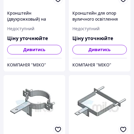
Кронштейн
Кронштейн для опор
(двухрожковый) на
вуличного освітлення
подвійну опору
К1.Г110.0,6х0,25
Недоступний
Недоступний
освітлення О2С2Г120
Ціну уточнюйте
Ціну уточнюйте
Дивитись
Дивитись
КОМПАНІЯ "МІКО"
КОМПАНІЯ "МІКО"