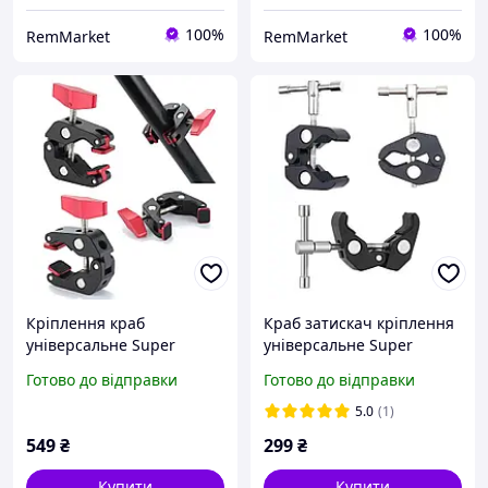
100%
100%
RemMarket
RemMarket
Кріплення краб
Краб затискач кріплення
універсальне Super
універсальне Super
Clamp 15-55 мм, з різзю
Clamp 58 мм, з різзю 1/4 і
Готово до відправки
Готово до відправки
1/4 і 3/8 для фото- і
3/8 для фото- та
відеообладнання/
відеообладнання
5.0
(1)
кріплення на кермо/
549
₴
299
₴
трубу
Купити
Купити