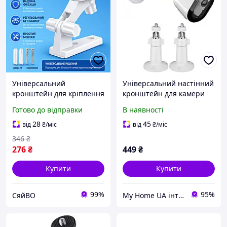
Універсальний
Універсальний настінний
кронштейн для кріплення
кронштейн для камери
камер
відеоспостереження 1/4",
Готово до відправки
В наявності
відеоспостереження IP-
поворотне кріплення
камер WiFi-камер та
360°
28
45
від
₴
/міс
від
₴
/міс
інших пристроїв із
346
₴
різьбовим кріпленням
276
₴
449
₴
1/4"
Купити
Купити
99%
95%
СяйВО
My Home UA інтернет магазин товарів для дому