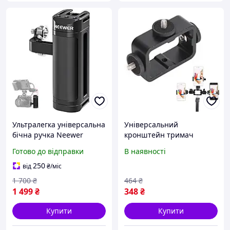
Ультралегка універсальна
Універсальний
бічна ручка Neewer
кронштейн тримач
CA022H для камер, кліток
квадрат на штатив із
Готово до відправки
В наявності
для камер з холодним
різзю 1/4"
башмаком та отворами
250
від
₴
/міс
1/4"
1 700
₴
464
₴
1 499
₴
348
₴
Купити
Купити