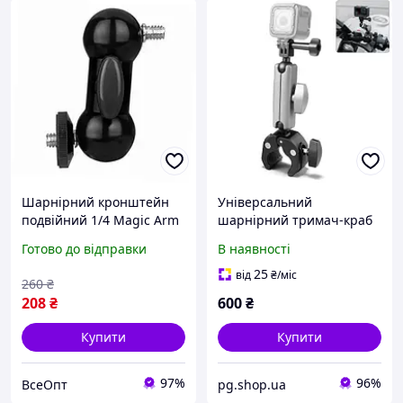
Шарнірний кронштейн
Універсальний
подвійний 1/4 Magic Arm
шарнірний тримач-краб
ACprof, алюмінієвий,
Puluz PU867B металевий
Готово до відправки
В наявності
навантаження до 2 кг,
Magic Arm з адаптером
поворот 360 градусів,
1/4" для екшн камер та
25
від
₴
/міс
260
₴
легкий та міцний
смартфонів
208
₴
600
₴
Купити
Купити
97%
96%
ВсеОпт
pg.shop.ua