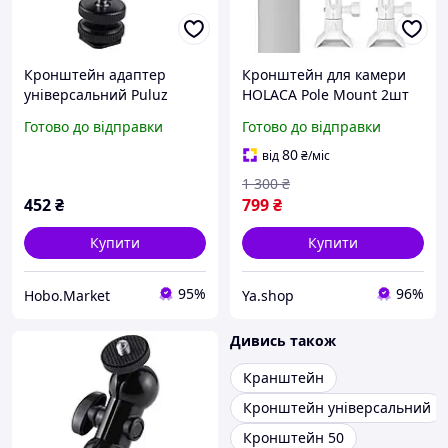
Кронштейн адаптер
Кронштейн для камери
універсальний Puluz
HOLACA Pole Mount 2шт
PU3013 з холодного
(для EufyCam, Arlo,
Готово до відправки
Готово до відправки
башмака на 1/4
універсальний, 1/4
різьба)
80
від
₴
/міс
1 300
₴
452
₴
799
₴
Купити
Купити
95%
96%
Hobo.Market
Ya.shop
Дивись також
Кранштейн
Кронштейн універсальний
Кронштейн 50