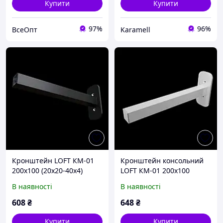
Купити
Купити
97%
96%
ВсеОпт
Karamell
Кронштейн LOFT КМ-01
Кронштейн консольний
200х100 (20х20-40х4)
LOFT КМ-01 200х100
універсальний 1шт
(20х20-40х4)
В наявності
В наявності
універсальний 1шт білий
608
₴
648
₴
Купити
Купити