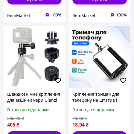
100%
100%
RemMarket
RemMarket
Швидкознімне кріплення
Кріплення тримач для
для екшн-камери Ulanzi
телефону на штатив і
GP-4, легкий,
монопод з різьбою 1/4
Готово до відправки
Готово до відправки
універсальний монтаж,
прогумовані вставки
магнітна фіксація,
сумісний з шириною 5,5-
506
.25
₴
23
.68
₴
стандарт 1/4 дюйма
8,5 см універсальний
405
₴
18
.94
₴