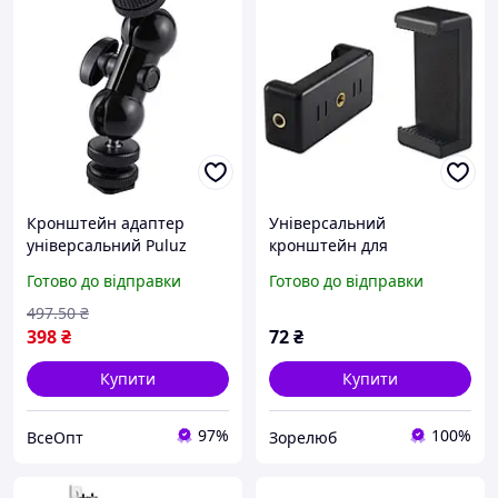
Кронштейн адаптер
Універсальний
універсальний Puluz
кронштейн для
PU3013 з холодного
смартфона, дві різі 1/4"
Готово до відправки
Готово до відправки
башмака на 1/4,
знизу та збоку
алюмінієвий, для екшн-
497
.50
₴
камер і DSLR, чорний
398
₴
72
₴
Купити
Купити
97%
100%
ВсеОпт
Зорелюб