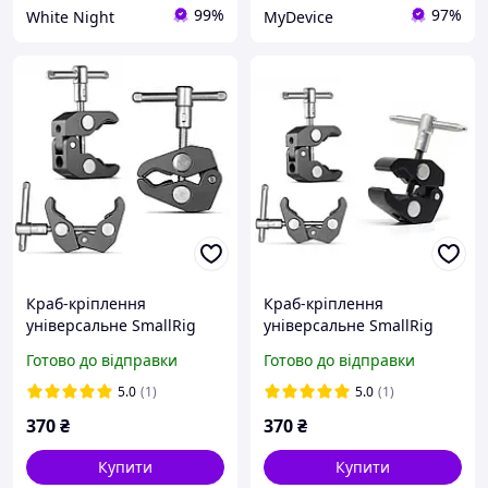
99%
97%
White Night
MyDevice
Краб-кріплення
Краб-кріплення
універсальне SmallRig
універсальне SmallRig
2058, 44 мм, з різзю 1/4 і
2058, 44 мм, з різзю 1/4 і
Готово до відправки
Готово до відправки
3/8 для фото- та
3/8 для фото- та
відеообладнання
відеообладнання
5.0
(1)
5.0
(1)
370
₴
370
₴
Купити
Купити