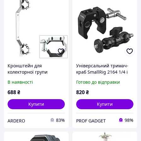
Кронштейн для
Універсальний тримач-
колекторної групи
краб SmallRig 2164 1/4 і
Giacomini R588LY001 3/4"
3/8 з двоосьовою
В наявності
Готово до відправки
1"1/4 універсальний
поворотною головкою
кріплення для камер,
688
₴
820
₴
LED-ламп та мікрофонів
Купити
Купити
83%
98%
ARDERO
PROF GADGET