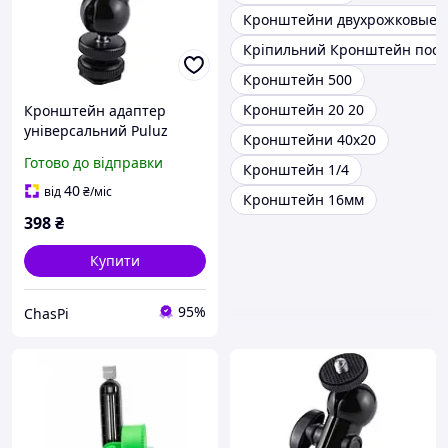
Кронштейни двухрожковые
Кріпильний Кронштейн пос
Кронштейн 500
Кронштейн 20 20
Кронштейн адаптер
універсальний Puluz
Кронштейни 40х20
PU3013 з холодного
Готово до відправки
Кронштейн 1/4
черевика на 1/4 kr
40
від
₴
/міс
Кронштейн 16мм
398
₴
Купити
95%
ChasPi