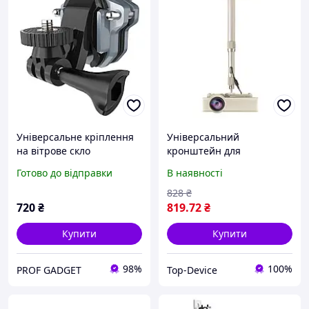
Універсальне кріплення
Універсальний
на вітрове скло
кронштейн для
мотоцикла, скутера 1/4"
проєктора відеокамери
Готово до відправки
В наявності
для екшн-камер GoPro,
мікрофона стельове
DJI, Insta360
кріплення підставка різь
828
₴
М6 1/4 дюйма
720
₴
819
.72
₴
Купити
Купити
98%
100%
PROF GADGET
Top-Device