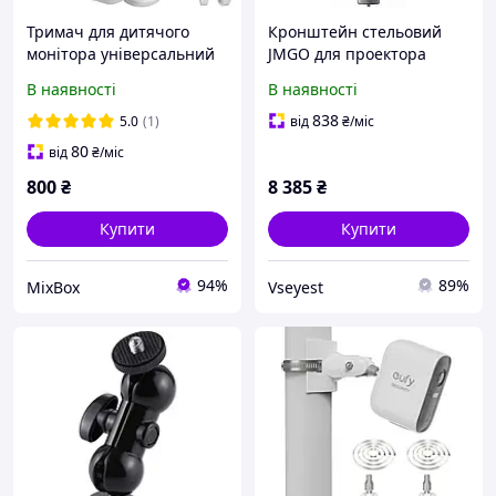
Тримач для дитячого
Кронштейн стельовий
монітора універсальний
JMGO для проектора
гнучкий кронштейн 1/4
універсальний 1/4" до 10
В наявності
В наявності
для камери без
кг
свердління на ліжечко
838
5.0
(1)
від
₴
/міс
стіл білий регульований
80
від
₴
/міс
800
₴
8 385
₴
Купити
Купити
94%
89%
MixBox
Vseyest