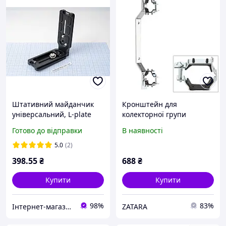
Штативний майданчик
Кронштейн для
універсальний, L-plate
колекторної групи
кріплення, L-кронштейн,
Giacomini R588LY001 3/4"
Готово до відправки
В наявності
2x1/4"
1"1/4 універсальний
5.0
(2)
398
.55
₴
688
₴
Купити
Купити
98%
83%
Інтернет-магазин "Мehanika"
ZATARA