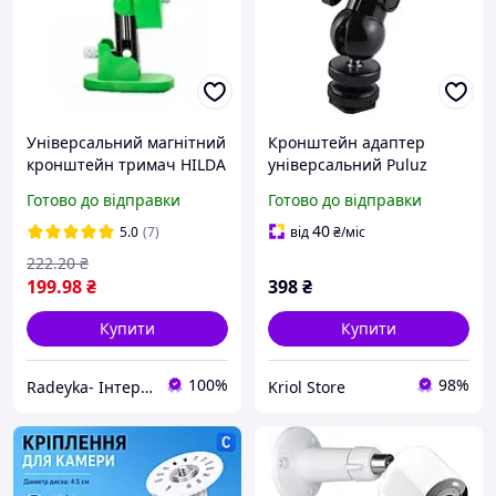
Універсальний магнітний
Кронштейн адаптер
кронштейн тримач HILDA
універсальний Puluz
для лазерного рівня 1/4
PU3013 з холодного
Готово до відправки
Готово до відправки
НАКЛОННИЙ режим
башмака на 1/4
40
5.0
(7)
від
₴
/міс
222
.20
₴
199
.98
₴
398
₴
Купити
Купити
100%
98%
Radeyka- Інтернет магазин рацій та аксесуарів
Kriol Store