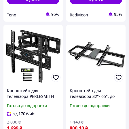
95%
95%
Teno
RedMoon
Кронштейн для
Кронштейн для
телевізора PERLESMITH
телевізора 32"- 65", до
PSMFK4 26 65 поворотно-
45кг, MERLION ML-
Готово до відправки
Готово до відправки
похилий, настінний, VESA
BR4565A, Чорний /
400x400
Кріплення для телевізора
170
від
₴
/міс
на стіну
2 000
₴
1 143
₴
1 699
₴
800
.10
₴