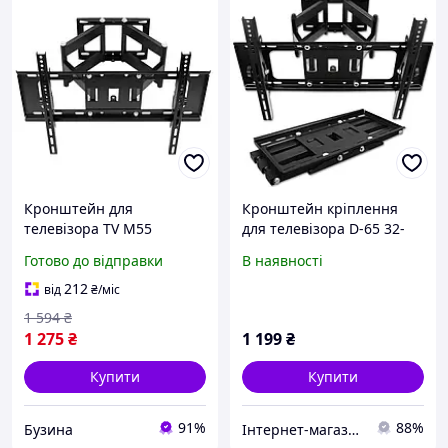
Кронштейн для
Кронштейн кріплення
телевізора TV M55
для телевізора D-65 32-
висувний регульований
55" Чорний Похило-
Готово до відправки
В наявності
тримач 26 65 дюймів
поворотний
buzyna
212
від
₴
/міс
1 594
₴
1 275
₴
1 199
₴
Купити
Купити
91%
88%
Бузина
Інтернет-магазин "Vel24"