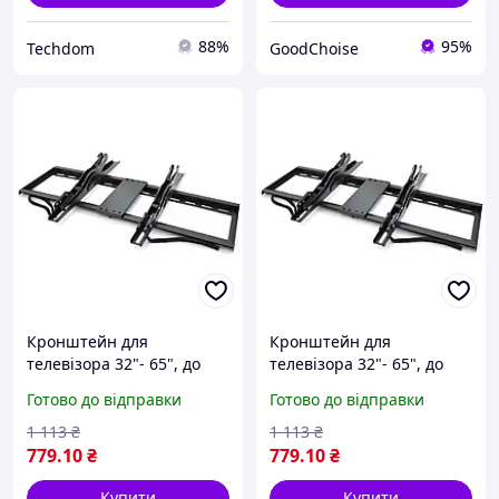
88%
95%
Techdom
GoodChoise
Кронштейн для
Кронштейн для
телевізора 32"- 65", до
телевізора 32"- 65", до
45кг, MERLION ML-
45кг, MERLION ML-
Готово до відправки
Готово до відправки
BR4565A / Кріплення для
BR4565A / Кріплення для
телевізора на стіну
телевізора на стіну
1 113
₴
1 113
₴
779
.10
₴
779
.10
₴
Купити
Купити