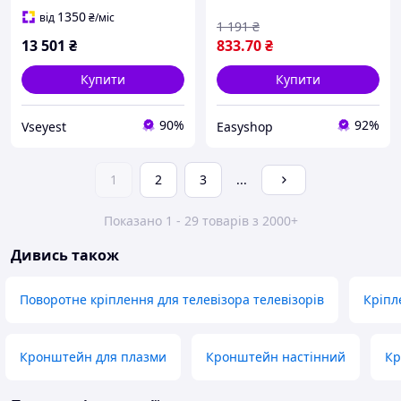
телевізора на стіну
1350
від
₴
/міс
1 191
₴
13 501
₴
833
.70
₴
Купити
Купити
90%
92%
Vseyest
Easyshop
1
2
3
...
Показано 1 - 29 товарів з 2000+
Дивись також
Поворотне кріплення для телевізора телевізорів
Кріпл
Кронштейн для плазми
Кронштейн настінний
Кр