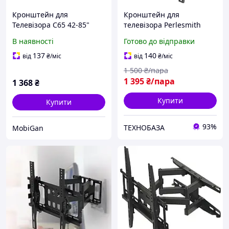
Кронштейн для
Кронштейн для
Телевізора C65 42-85"
телевізора Perlesmith
PSMFK4 26-65 , до 45 кг,
В наявності
Готово до відправки
VESA 100x100 400x400 мм
137
140
від
₴
/міс
від
₴
/міс
1 500
₴/пара
1 395
₴/пара
1 368
₴
Купити
Купити
93%
ТЕХНОБАЗА
MobiGan