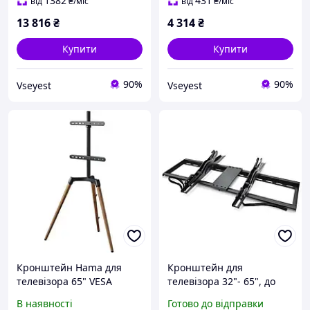
1382
431
від
₴
/міс
від
₴
/міс
13 816
₴
4 314
₴
Купити
Купити
90%
90%
Vseyest
Vseyest
Кронштейн Hama для
Кронштейн для
телевізора 65" VESA
телевізора 32"- 65", до
400x400
45кг, MERLION ML-
В наявності
Готово до відправки
BR4565A / Кріплення для