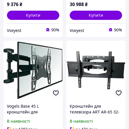
9 376
₴
30 988
₴
Купити
Купити
90%
90%
Vseyest
Vseyest
Vogels Base 45 L
Кронштейн для
кронштейн для
телевізора ART AR-65 32-
телевізора 40-65 дюймів
80 дюймів настінний
В наявності
В наявності
поворотний
універсальний