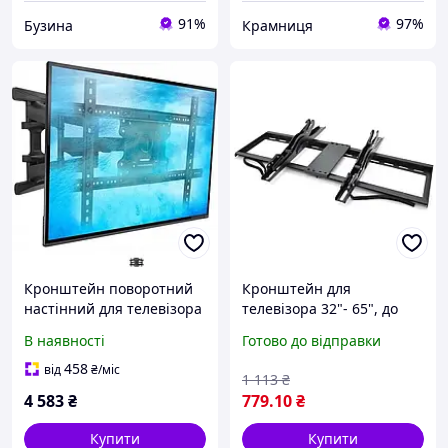
91%
97%
Бузина
Крамниця
Кронштейн поворотний
Кронштейн для
настінний для телевізора
телевізора 32"- 65", до
65 дюймів LG Samsung
45кг, MERLION ML-
В наявності
Готово до відправки
BR4565A / Кріплення для
телевізора на стіну
458
від
₴
/міс
1 113
₴
4 583
₴
779
.10
₴
Купити
Купити