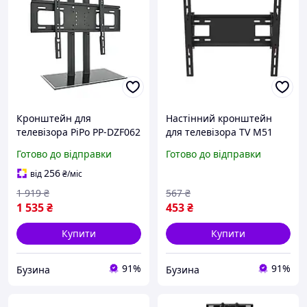
Кронштейн для
Настінний кронштейн
телевізора PiPo PP-DZF062
для телевізора TV M51
40-65 до 60 кг без нахилу
поворотне кріплення 30
Готово до відправки
Готово до відправки
чорний buzyna
65 дюймів buzyna
256
від
₴
/міс
1 919
₴
567
₴
1 535
₴
453
₴
Купити
Купити
91%
91%
Бузина
Бузина