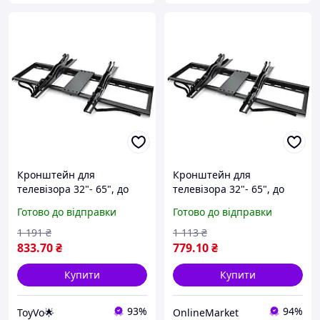
Кронштейн для
Кронштейн для
телевізора 32"- 65", до
телевізора 32"- 65", до
45кг, MERLION ML-
45кг, MERLION ML-
Готово до відправки
Готово до відправки
BR4565A / Кріплення для
BR4565A, Чорний /
телевізора на стіну
Кріплення для телевізора
1 191
₴
1 113
₴
на стіну
833
.70
₴
779
.10
₴
Купити
Купити
93%
94%
ToyVo🌟
OnlineMarket