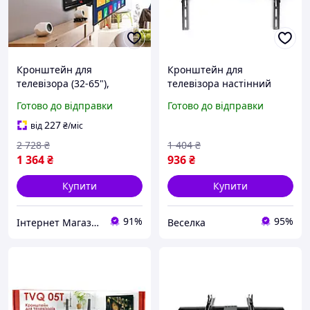
Кронштейн для
Кронштейн для
телевізора (32-65"),
телевізора настінний
Кронштейн під телевізор
фіксований металевий
Готово до відправки
Готово до відправки
32, Поворотний
для діагоналей 32-65
кронштейн для великих
дюймів кріплення VESA
227
від
₴
/міс
телевізорів, MTS
FLAME
2 728
₴
1 404
₴
1 364
₴
936
₴
Купити
Купити
91%
95%
Інтернет Магазин "StepShop"
Веселка