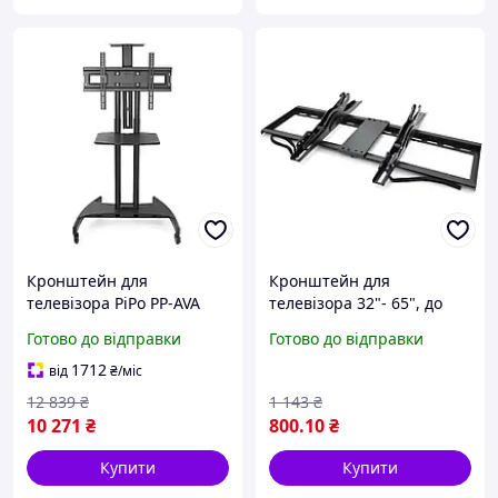
Кронштейн для
Кронштейн для
телевізора PiPo PP-AVA
телевізора 32"- 65", до
1500 32-65 дюймів до 45
45кг, MERLION ML-
Готово до відправки
Готово до відправки
кг кут нахилу ±15° чорний
BR4565A, Чорний /
buzyna
Кріплення для телевізора
1712
від
₴
/міс
на стіну
12 839
₴
1 143
₴
10 271
₴
800
.10
₴
Купити
Купити