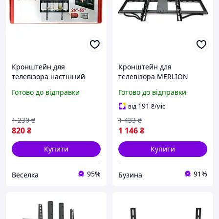
Кронштейн для
Кронштейн для
телевізора настінний
телевізора MERLION
універсальний із нахилом
поворотний з нахилом
Готово до відправки
Готово до відправки
для встановлення на
32-65 до 45кг VESA
стіну 32-65 дюймів FLAME
600x400mm чорний
191
від
₴
/міс
buzyna
1 230
₴
1 433
₴
820
₴
1 146
₴
Купити
Купити
95%
91%
Веселка
Бузина