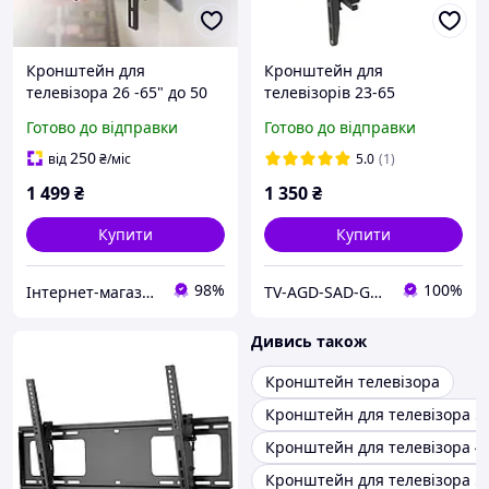
Кронштейн для
Кронштейн для
телевізора 26 -65" до 50
телевізорів 23-65
кг із поворотом на 120°
діагоналі ART UX150
Готово до відправки
Готово до відправки
Настінне кріплення для
ТВ M-55
250
від
₴
/міс
5.0
(1)
1 499
₴
1 350
₴
Купити
Купити
98%
100%
Інтернет-магазин «Gadgetarium»
TV-AGD-SAD-GOROG
Дивись також
Кронштейн телевізора
Кронштейн для телевізора 5
Кронштейн для телевізора 4
Кронштейн для телевізора 5