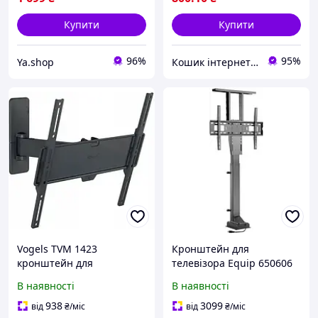
Купити
Купити
96%
95%
Ya.shop
Кошик інтернет магазин
Vogels TVM 1423
Кронштейн для
кронштейн для
телевізора Equip 650606
телевізора 32-65 дюймів
65 дюймів чорний
В наявності
В наявності
поворотний
938
3099
від
₴
/міс
від
₴
/міс