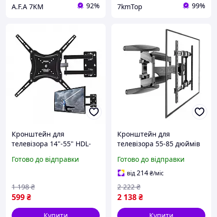
92%
99%
A.F.A 7KM
7kmTop
Кронштейн для
Кронштейн для
телевізора 14"-55" HDL-
телевізора 55-85 дюймів
117B-2 настінне
поворотний V-Star S65
Готово до відправки
Готово до відправки
кріплення для телевізора
Black (N020271)
з регулюванням нахилу
214
від
₴
/міс
до 50 кг
1 198
₴
2 222
₴
599
₴
2 138
₴
Купити
Купити