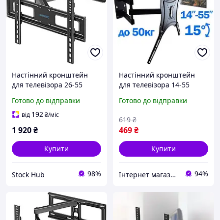
Настінний кронштейн
Настінний кронштейн
для телевізора 26-55
для телевізора 14-55
дюймів BONTEC
дюймів чорний до 50 кг /
Готово до відправки
Готово до відправки
Металевий настінний
Похило-поворотне
регульований кронштейн
кріплення для плазми
192
від
₴
/міс
619
₴
для телевізора
1 920
₴
469
₴
Купити
Купити
98%
94%
Stock Hub
Інтернет магазин Slando