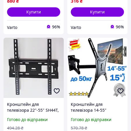
для телевізора
880
₴
316
₴
Купити
Купити
96%
96%
Varto
Varto
Кронштейн для
Кронштейн для
телевізора 22"-55" SH44T,
телевізора 14-55"
Чорний / Кріплення для
поворотний настінний
Готово до відправки
Готово до відправки
ТВ / Тримач телевізора /
кріплення
Настінний кронштейн
494
.28
₴
570
.78
₴