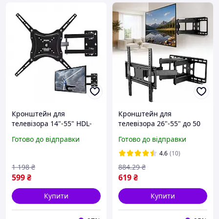
Кронштейн для
Кронштейн для
телевізора 14"-55" HDL-
телевізора 26"-55" до 50
117B-2 настінне
кг, PT002 / Поворотне
Готово до відправки
Готово до відправки
кріплення для телевізора
кріплення на стіну для ТВ
з регулюванням нахилу
4.6
(10)
до 50 кг
1 198
₴
884
.29
₴
599
₴
619
₴
Купити
Купити