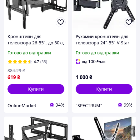
Кронштейн для
Рухомий кронштейн для
телевізора 26-55", до 50кг,
телевізора 24"-55" V-Star
PT002, Чорний /
S4 Кріплення для тв з
Готово до відправки
Готово до відправки
Поворотний кронштейн
регулюванням кута
для тв / Кріплення для
Поворотний кронштейн
100
4.7
(35)
від
₴
/міс
телевізора
для tv настінний
884
.29
₴
619
₴
1 000
₴
Купити
Купити
94%
99%
OnlineMarket
"SPECTRUM"