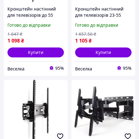
Кронштейн настінний
Кронштейн настінний
для телевізорів до 55
для телевізорів 23-55
дюймів із регулюванням
дюймів із нахилом 15
Готово до відправки
Готово до відправки
кута огляду для дому та
градусів міцний і
офісу FLAME
стильний FLAME
1 647
₴
1 657
.50
₴
1 098
₴
1 105
₴
Купити
Купити
95%
95%
Веселка
Веселка