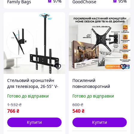
97%
95%
Family Bags
GoodChoise
Стельовий кронштейн
Посилений
для телевізора, 26-55" V-
повноповоротний
star D-807, Кріплення для
кронштейн для
Готово до відправки
Готово до відправки
телевізора стельове, код
телевізора 14-55" Ваш
6889E
ідеальний домашній
1 532
₴
600
₴
кінотеатр!
766
₴
540
₴
Купити
Купити