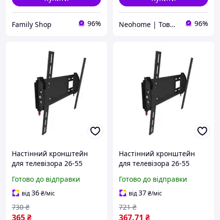
96%
96%
Family Shop
Neohome | Товари для дому та дачі
Настінний кронштейн
Настінний кронштейн
для телевізора 26-55
для телевізора 26-55
дюймів, кріплення для
дюймів з надійним
Готово до відправки
Готово до відправки
ТБ, універсальний
кріпленням для ТБ вагою
настінний монтаж,
до 45 кг
36
37
від
₴
/міс
від
₴
/міс
максимальне
730
₴
721
₴
навантаження 45 кг,
365
₴
367
.71
₴