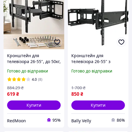
Кронштейн для
Кронштейн для
телевізора 26-55", до 50кг,
телевізора 26-55" з
PT002 / Кріплення для
поворотом, нахилом і
Готово до відправки
Готово до відправки
телевізора з поворотом,
навантаженням до 56 кг
нахилом та виносом
HY206E, Кріплення на
4.0
(8)
стіну
884
.29
₴
1 700
₴
619
₴
850
₴
Купити
Купити
95%
86%
RedMoon
Bally Velly