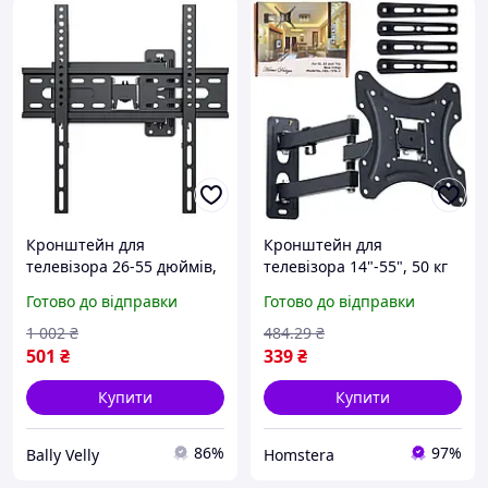
Кронштейн для
Кронштейн для
телевізора 26-55 дюймів,
телевізора 14"-55", 50 кг
Настінний тримач
HDL-117-B-2 / Настінне
Готово до відправки
Готово до відправки
поворотне кріплення для
ТВ
1 002
₴
484
.29
₴
501
₴
339
₴
Купити
Купити
86%
97%
Bally Velly
Homstera