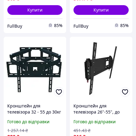
Купити
Купити
85%
85%
FullBuy
FullBuy
Кронштейн для
Кронштейн для
телевізора 32 - 55 до 30кг
телевізора 26"-55", до
з поворотом на 120°,
35кг, Чорний / Кріплення
Готово до відправки
Готово до відправки
Чорний / Настінне
для телевізора /
кріплення для ТВ
Кронштейн настінний
1 257
.14
₴
451
.43
₴