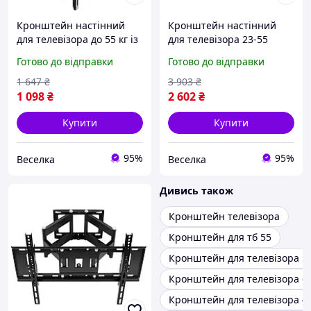
Кронштейн настінний
Кронштейн настінний
для телевізора до 55 кг із
для телевізора 23-55
нахилом 15 градусів для
дюймів із нахилом і
Готово до відправки
Готово до відправки
зручного перегляду в
кріпленням для зручного
інтер'єрі FLAME
перегляду FLAME
1 647
₴
3 903
₴
1 098
₴
2 602
₴
Купити
Купити
95%
95%
Веселка
Веселка
Дивись також
Кронштейн телевізора
Кронштейн для тб 55
Кронштейн для телевізора 5
Кронштейн для телевізора 6
Кронштейн для телевізора 4