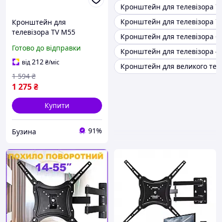
Кронштейн для телевізора 7
Кронштейн для телевізора 7
Кронштейн для
телевізора TV M55
Кронштейн для телевізора бі
висувний регульований
Готово до відправки
Кронштейн для телевізора 4
тримач 26 65 дюймів
buzyna
212
від
₴
/міс
Кронштейн для великого тел
1 594
₴
1 275
₴
Купити
91%
Бузина