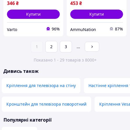
для ТВ
346
₴
453
₴
Купити
Купити
96%
87%
Varto
AmmuNation
1
2
3
...
Показано 1 - 29 товарів з 8000+
Дивись також
Кріплення для телевізора на стіну
Настінне кріплення 
Кронштейн для телевізора поворотний
Кріплення Ves
Популярні категорії