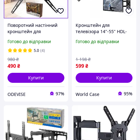
Поворотний настінний
Кронштейн для
кронштейн для
телевізора 14"-55" HDL-
телевізора HDL-117B,
117B-2 настінне
Готово до відправки
Готово до відправки
Металеве кріплення
кріплення для телевізора
кронштейн для
з регулюванням нахилу
5.0
(4)
телевізора 55 д.
до 50 кг
980
₴
1 198
₴
490
₴
599
₴
Купити
Купити
97%
95%
ODEVISE
World Case