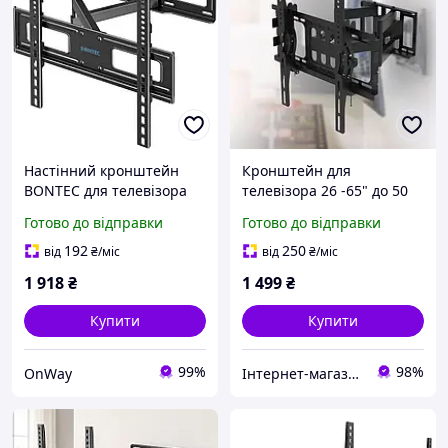
Настінний кронштейн
Кронштейн для
BONTEC для телевізора
телевізора 26 -65" до 50
26-55 дюймів поворотний
кг із поворотом на 120°
Готово до відправки
Готово до відправки
похилий металевий
Настінне кріплення для
чорний до 40 кг VESA
ТВ M-55
192
250
від
₴
/міс
від
₴
/міс
1 918
₴
1 499
₴
Купити
Купити
99%
98%
OnWay
Інтернет-магазин «Gadgetarium»